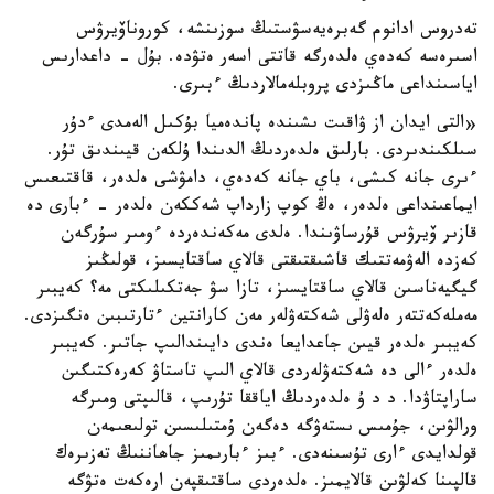
تەدروس ادانوم گەبرەيەسۋستىڭ سوزىنشە، كوروناۆيرۋس
اسىرەسە كەدەي ەلدەرگە قاتتى اسەر ەتۋدە. بۇل - داعدارىس
اياسىنداعى ماڭىزدى پروبلەمالاردىڭ ءبىرى.
«التى ايدان از ۋاقىت ىشىندە پاندەميا بۇكىل الەمدى ءدۇر
سىلكىندىردى. بارلىق ەلدەردىڭ الدىندا ۇلكەن قيىندىق تۇر.
ءىرى جانە كىشى، باي جانە كەدەي، دامۋشى ەلدەر، قاقتىعىس
ايماعىنداعى ەلدەر، ەڭ كوپ زارداپ شەككەن ەلدەر - ءبارى دە
قازىر ۆيرۋس قۇرساۋىندا. ەلدى مەكەندەردە ءومىر سۇرگەن
كەزدە الەۋمەتتىك قاشىقتىقتى قالاي ساقتايسىز، قولىڭىز
گيگيەناسىن قالاي ساقتايسىز، تازا سۋ جەتكىلىكتى مە؟ كەيبىر
مەملەكەتتەر ەلەۋلى شەكتەۋلەر مەن كارانتين ءتارتىبىن ەنگىزدى.
كەيبىر ەلدەر قيىن جاعدايعا ەندى دايىندالىپ جاتىر. كەيبىر
ەلدەر ءالى دە شەكتەۋلەردى قالاي الىپ تاستاۋ كەرەكتىگىن
ساراپتاۋدا. د د ۇ ەلدەردىڭ اياققا تۇرىپ، قالىپتى ومىرگە
ورالۋىن، جۇمىس ىستەۋگە دەگەن ۇمتىلىسىن تولىعىمەن
قولدايدى ءارى تۇسىنەدى. ءبىز ءبارىمىز جاھاننىڭ تەزىرەك
قالپىنا كەلۋىن قالايمىز. ەلدەردى ساقتىقپەن ارەكەت ەتۋگە