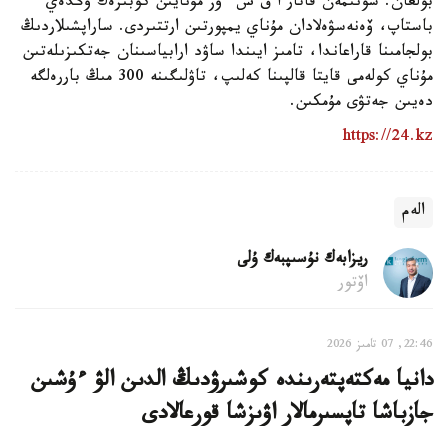
بولعان. سونىمەن قاتار ا ق ش ءوز مۇنايىن كوبىرەك وڭدەي
باستاپ، ۆەنەسۋەلادان مۇناي يمپورتىن ارتتىردى. ساراپشىلاردىڭ
بولجامىنا قاراعاندا، تامىز ايىندا ساۋد ارابياسىنان جەتكىزىلەتىن
مۇناي كولەمى قايتا قالپىنا كەلىپ، تاۋلىگىنە 300 مىڭ باررەلگە
دەيىن جەتۋى مۇمكىن.
https://24.kz
الەم
ريزابەك نۇسىپبەك ۇلى
اۆتور
22:46, 07 تامىز 2026
دانيا مەكتەپتەرىندە كوشىرۋدىڭ الدىن الۋ ءۇشىن
جازباشا تاپسىرمالار اۋىزشا قورعالادى