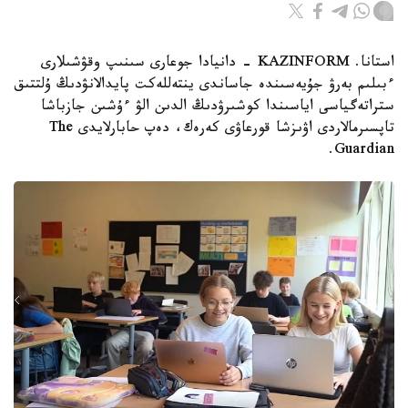
استانا. KAZINFORM - دانيادا جوعارى سىنىپ وقۋشىلارى
ءبىلىم بەرۋ جۇيەسىندە جاساندى ينتەللەكت پايدالانۋدىڭ ۇلتتىق
ستراتەگياسى اياسىندا كوشىرۋدىڭ الدىن الۋ ءۇشىن جازباشا
تاپسىرمالاردى اۋىزشا قورعاۋى كەرەك، دەپ حابارلايدى The
Guardian.