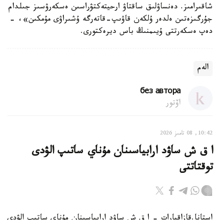
شاقىرامىز. دەنساۋلىق ساقتاۋ ارحيتەكتۋراسىن ەسكەرۋسىز جىلدام
جۇرگىزەتىن ەلدەر ۇلكەن قاۋىپ-قاتەرگە ۇشىراۋى مۇمكىن»، -
دەپ ەسكەرتتى ۇيىمنىڭ باس ديرەكتورى.
الەم
без автора
اۆتور
10:42, 08 تامىز 2026
ا ق ش ساۋد ارابياسىنان مۇناي ساتىپ الۋدى
توقتاتتى
استانا.قازاقپارات - ا ق ش ساۋد ارابياسىنان مۇناي ساتىپ الۋدى