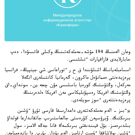
وعان الەمنىڭ 194 مۇشە-مەملەكەتىنىڭ وكىلى قاتىسۋدا، دەپ
حابارلايدى قازاقپارات ءتىلشىسى.
اسسامبلەيانىڭ اشىلۋىندا ق ح ر ءتوراعاسى شي جينپيڭ، فرانسيا
پرەزيدەنتى ەممانۋەل ماكرون، گەرمانيا كانتسلەرى انگەلا
مەركەل، وڭتۇستىك كورەيا باسشىسى مۋن چجە ين، سونداي-اق
وڭتۇستىك افريكا رەسپۋبليكاسى مەن افريكا ەلدەرىنىڭ
پرەزيدەنتتەرى ءسوز سويلەدى.
«ءبىز - الەم مەملەكەتتەرى داعدارىسقا قارسى تۇرۋ ءۇشىن
بىرىكتىك. ۆيرۋسپەن كۇرەستى جالعاستىرىپ جاتقاندارعا قولداۋ
بىلدىرەمىز. بۇل قيىندىقتى بىرىكسەك قانا جەڭە الامىز، سول
ءۇشىن بولاشاققا ءۇمىت ارتامىز. الەم بۇدان بۇرىن دا پاندەميامەن