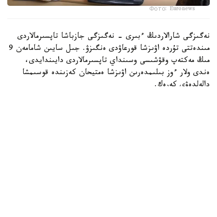
Фото: Euronews
نەگىزگى شارالاردىڭ ءبىرى - نەگىزگى جازباشا تاپسىرمالاردى
مىندەتتى تۇردە اۋىزشا قورعاۋدى ەنگىزۋ. جىل سايىن شامامەن 9
مىڭ مەكتەپ وقۋشىسى وسىنداي تاپسىرمالاردى دايىندايدى،
ەندى ولار ءوز بىلىمدەرىن اۋىزشا ەمتيحان كەزىندە قوسىمشا
دالەلدەۋى كەرەك.
بۇل شارالار 16 جاستان اسقان ورتا مەكتەپ وقۋشىلارىنا قاتىستى
بولادى.
بۇدان باسقا، مەكتەپتەر وقۋشىلاردى جازباشا تاپسىرمالاردى ۇيدە
ەمەس، سىنىپتا مۇعالىمنىڭ باقىلاۋىمەن تىكەلەي ورىنداۋعا
شاقىرادى.
ج ي- ءدى پايدالانۋ ۇلتتىق ستراتەگيانىڭ بولىگى رەتىندە
مەكتەپتەر جازباشا ەمتيحاندار كەزىندە وقۋشىلاردىڭ كومپيۋتەر
پايدالانۋىن قاداعالايتىن قۇرالدار ەنگىزۋى كەرەك. مەكتەپتەر
ەمتيحاندار مەن ساباقتار كەزىندە مەكتەپ جەلىسىندەگى بەلگىلى