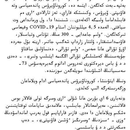
بەتپە-بەت كەلگەن. ايتسە دە، كوروناۆيرۋس پاندەمياسى وتە
قاۋىپتى. ۆيرۋس، وكىنىشكە قاراي، تەز تارالادى ءارى ەم
قابىلداماسا ولىمگە اكەلەدى... شىنىندا دا، ول ورمانداعى وت
سياقتى. الەمدە 4,5 ميلليوننان استام COVID-19 وقيعاسى
تىركەلگەن. ءولىم جاعدايى - 300 مىڭ. تۇتاس وتباسىلار،
قاۋىمداستىقتار، ۇلتتار زارداپ شەگىپ جاتىر. ارينە بۇل جەردە
اۋرۋ تۋرالى عانا ەمەس، ءولىم تۋرالى، دەنساۋلىق ساقتاۋ
جۇيەسىنىڭ كەمشىلىگى تۋرالى اڭگىمە ايتىلىپ وتىر»، - دەدى
د د ۇ باس ديرەكتورى تەدروس ادانوم گەبرەيەسۋس 73-
سەسسيانىڭ اشىلۋىندا سويلەگەن سوزىندە.
ونىڭ ايتۋىنشا، كوروناۆيرۋس پاندەمياسى ادام ويلاماعان
وزگەرىستەرگە الىپ كەلدى.
«نەبارى 6 اي بۇرىن عانا شۋلى ءارى ومىرگە تولى قالالار بوس
قالاتىنىن، مەيرامحانالار جابىلىپ، عالامدىق ساياحات توقتايتىنىن
ەشكىم ويلاماعان دا ەدى. قازىر قاراپايىم قول بەرىپ امانداسۋدىڭ
ءوزى - ءسىزدىڭ ءومىرىڭىز ءۇشىن قاۋىپتى»، - دەپ
ەسكەرتتى د د ۇ باسشىسى.