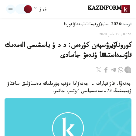
KAZINFORM
ق ز
ترەند:
2026-سايلاۋ
وقيعا
تاعايىنداۋ
اقوردا
07:56, 19 مامىر 2020
كوروناۆيرۋسپەن كۇرەس: د د ۇ باسشىسى الەمدىك
قاۋىمداستىققا ۇندەۋ جاسادى
جەنەۆا. قازاقپارات - جەنەۆادا دۇنيەجۇزىلىك دەنساۋلىق ساقتاۋ
ۇيىمىنىڭ 73-سەسسياسى ءوتىپ جاتىر.