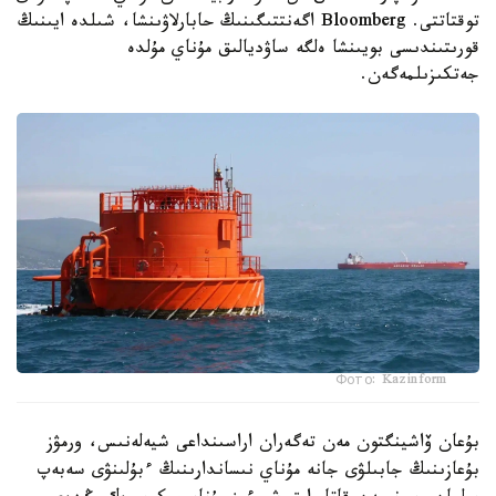
توقتاتتى. Bloomberg اگەنتتىگىنىڭ حابارلاۋىنشا، شىلدە ايىنىڭ
قورىتىندىسى بويىنشا ەلگە ساۋديالىق مۇناي مۇلدە
جەتكىزىلمەگەن.
Фото: Kazinform
بۇعان ۆاشينگتون مەن تەگەران اراسىنداعى شيەلەنىس، ورمۋز
بۇعازىنىڭ جابىلۋى جانە مۇناي نىساندارىنىڭ ءبۇلىنۋى سەبەپ