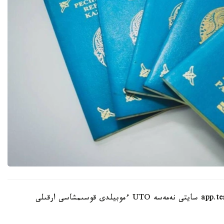
ءوتىنىشتى ۇلتتىق تەستىلەۋ ورتالىعىنىڭ app.testcenter.kz سايتى نەمەسە UTO ءموبيلدى قوسىمشاسى ارقىلى