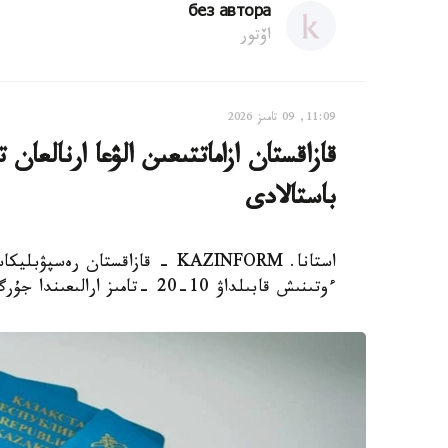
без автора
اۆتور
11:09, 09 تامىز 2026
باستالادى
استانا. KAZINFORM - قازاقستان 
ءوتىنىش قابىلداۋ 10-20 -تامىز ارالىعىندا جۇرگىزىلەدى، دەپ حابارلايدى ۇلتتىق تەستىلەۋ ورتالىعى.