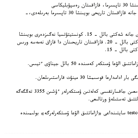
- تەستىلەۋ ءۇش بولىمنەن تۇرادى: قازاق ءتىلى بويىنشا 30 تاپسىرما، قازاقستان رەسپۋبليكاسى
كونستيتۋتسياسىنىڭ نەگىزدەرى بويىنشا 40 تاپسىرما جانە قازاقستان تاريحى بويىنشا 30 تاپسىرما بەرىلەدى،-
قازاق ءتىلى بويىنشا تەست قازاق تىلىندە وتكىزىلەدى جانە شەكتى بالل - 15. كونستيتۋتسيا نەگىزدەرى بويىنشا
تەست قازاق نەمەسە ورىس تىلىندە تاپسىرىلادى، شەكتى بالل - 20. قازاقستان تاريحىنان دا قازاق نەمەسە ورىس
ى بالل - 15.
- تەستىلەۋگە قاتىسۋ قۇنى - 14693 تەڭگە. دايىندىعىن جاقسارتقىسى كەلەتىن ۇمىتكەرلەر ءۇشىن 3355 تەڭگەگە
تتىق تەستىلەۋ ورتالىعى.
تولىق اقپارات ۇلتتىق تەستىلەۋ ورتالىعىنىڭ testcenter.kz سايتىنداعى «ازاماتتىق الۋعا ۇمىتكەرلەرگە» بولىمىندە