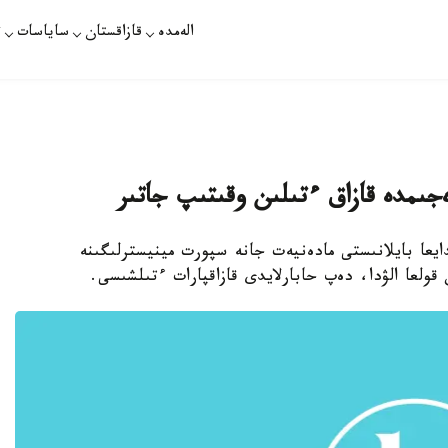
الەمدە
قازاقستان
ساياسات
ت
جىمدە قازاق ءتىلىن وقىتىپ جاتىر
يعا بايلانىستى مادەنيەت جانە سپورت مينيسترلىگىنە
 قولعا الۋدا، دەپ حابارلايدى قازاقپارات ءتىلشىسى.