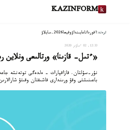
KAZINFORM
ترەند:
اقوردا
تاعايىنداۋ
وقيعا
2026-سايلاۋ
12:33, 02 ءساۋىر 2020
«ءتىل- قازىنا» ورتالىعى ونلاين رە
نۇر-سۇلتان. قازاقپارات - ەلدەگى توتەنشە جاعدا
باعىنىشتى وقۋ ورىندارى قاشىقتان وقىتۋ شارالارىن