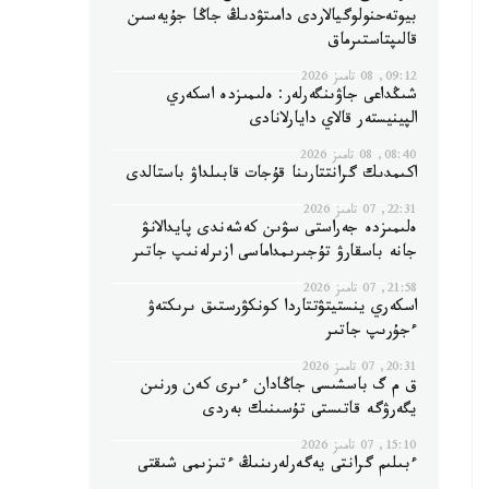
بيوتەحنولوگيالاردى دامىتۋدىڭ جاڭا جۇيەسىن
قالىپتاستىرماق
09:12, 08 تامىز 2026
شىڭداعى جاۋىنگەرلەر: ەلىمىزدە اسكەري
الپينيستەر قالاي دايارلانادى
08:40, 08 تامىز 2026
اكىمدىك گرانتتارىنا قۇجات قابىلداۋ باستالدى
22:31, 07 تامىز 2026
ەلىمىزدە جەراستى سۋىن كەشەندى پايدالانۋ
جانە باسقارۋ تۇجىرىمداماسى ازىرلەنىپ جاتىر
21:58, 07 تامىز 2026
اسكەري ينستيتۋتتاردا كونكۋرستىق ىرىكتەۋ
ءجۇرىپ جاتىر
20:31, 07 تامىز 2026
ق م گ باسشىسى جاڭادان ءىرى كەن ورنىن
يگەرۋگە قاتىستى تۇسىنىك بەردى
15:10, 07 تامىز 2026
ءبىلىم گرانتى يەگەرلەرىنىڭ ءتىزىمى شىقتى