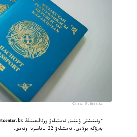
Фото: Polisia.kz
بەرۋگە بولادى. تەستىلەۋ 22 -تامىزدا وتەدى.