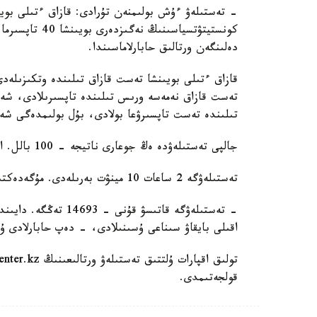
دەلىنگەن ورتالىق حابارلاماسىندا.
تىلىندە تەست تاپسىرۋعا بولادى، بۇل بولىمدەگى شەكت
جالپى تەستىلەۋدە ەڭ جوعارى ناتيجە - 100 بالل. ازاماتتىق الۋعا ۇمىتكەر كەمىندە 50 بالل جيناۋى ءتيىس.
تەستىلەۋگە 2 ساعات 10 مينۋت بەرىلەدى. مۇگەدەكتىگى بار ادامدارعا قوسىمشا 30 مينۋت قاراستىرىلعان.
اقىلى بايقاۋ سىناعى ۇسىنىلادى، - دەپ حابارلادى ۇل
قولجەتىمدى.