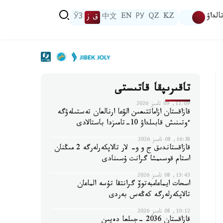
الداۋ
KZ
QZ
РУ
EN
中文
ق ز
ЎЗ
تاقىرىپقا قاتىستى
11:09, 09 تامىز 2026
قازاقستان ازاماتتىعىن الۋعا ارنالعان تەستىلەۋگە
ءوتىنىش قابىلداۋ 10-تامىزدا باستالادى
16:38, 08 تامىز 2026
قازاقستاندىق ج و و- لار تالاپكەرلەرگە 2 مىڭنان
استام قوسىمشا گرانت ۇسىنادى
15:43, 08 تامىز 2026
اسحات ايماعامبەتوۆ گرانتقا تۇسە الماعان
تالاپكەرلەرگە كەڭەس بەردى
10:12, 08 تامىز 2026
قازاقستان 2036 -جىلعا دەيىن