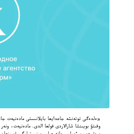
«ەلدەگى توتەنشە جاعدايعا بايلانىستى مادەنيەت جان
وقىتۋ بويىنشا شارالاردى قولعا الدى. مادەنيەت، ونەر