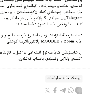
پروتسەسىن ءبىلىم جانە عىلىم مينيسترلىگى ۇسىنعان 
كەلەدى. مەكتەپ-ينتەرنات، كوللەدج ۇستازدارى اسىرە
جان-جاقتى
«Telegram» سياقتى 5 پلاتفورمانى 
ك ق- دا وتكەن باسپا ءسوز ءماسليحاتىندا.
جانە MOODLE ، Zoom پلاتفورمالارىنا كوشتى.
ال شايسۇلتان شاياحمەتوۆ اتىنداعى «ءتىل- قازىنا» 
ءتىلدى ونلاين وقىتۋدى باستاپ كەتكەن.
بيلىك جانە ساياسات