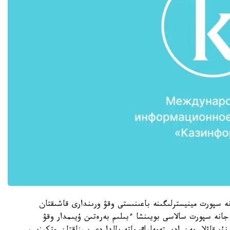
ە سپورت مينيسترلىگىنە باعىنىستى وقۋ ورىندارى قاشىقتان
 جانە سپورت سالاسى بويىنشا ءبىلىم بەرەتىن ۇيىمدار وقۋ