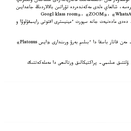
نۇسقاۋلار مەن ادىستەمەلىك ماتەريالداردى سىناقتان وتكىزىپ
سە، شالعاي ەلدى مەكەندەردە تۇراتىن بالالاردىڭ جاعدايىن
 زەردەلەي كەلە «كۇندەلىك»، «Googl klass room»، «ZOOM»، «WhatsApp»،
قولدانادى»، - دەدى مادەنيەت جانە سپورت ءمينيسترى اقتوتى رايىمقۇلوۆا و
ءمينيستردىڭ ايتۋىنشا ۇيىمداستىرۋ بارىسىندا ج و و- مەن قاتار باسقا دا ءبىلىم بەرۋ ورىندارى «ايس Platonus»
ۇلتتىق عىلىمي- پراكتيكالىق ورتالىعى دا مەملەكەتتىك