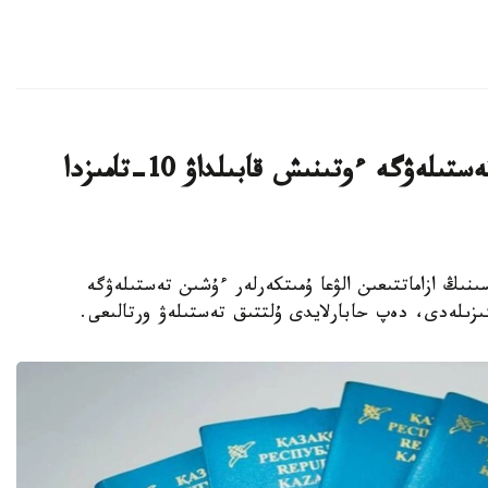
قازاقستان ازاماتتىعىن الۋعا ارنالعان تەستىلەۋگە ءوتىنىش قابىلداۋ 10-تامىزدا
رەسپۋبليكاسىنىڭ ازاماتتىعىن الۋعا ۇمىتكەرلەر ءۇشىن تەستىلەۋگە