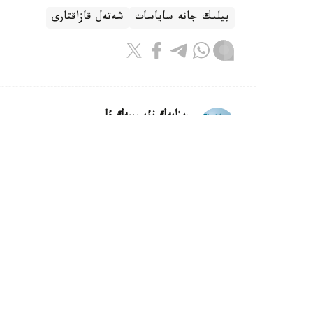
بيلىك جانە ساياسات
شەتەل قازاقتارى
ريزابەك نۇسىپبەك ۇلى
اۆتور
10:11, 09 تامىز 2026
مەملەكەت باسشىسى سينگاپۋر پرەزيد
استانا. KAZINFORM - اقوردا مە
جولداعانىن حابارلادى.