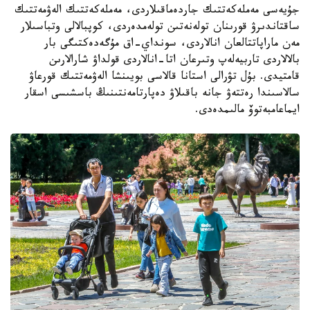
جۇيەسى مەملەكەتتىك جاردەماقىلاردى، مەملەكەتتىك الەۋمەتتىك
ساقتاندىرۋ قورىنان تولەنەتىن تولەمدەردى، كوپبالالى وتباسىلار
مەن ماراپاتتالعان انالاردى، سونداي-اق مۇگەدەكتىگى بار
بالالاردى تاربيەلەپ وتىرعان اتا-انالاردى قولداۋ شارالارىن
قامتيدى. بۇل تۋرالى استانا قالاسى بويىنشا الەۋمەتتىك قورعاۋ
سالاسىندا رەتتەۋ جانە باقىلاۋ دەپارتامەنتىنىڭ باسشىسى اسقار
ايماعامبەتوۆ مالىمدەدى.