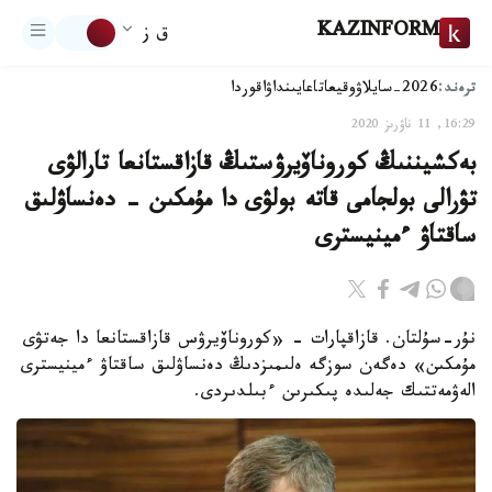
KAZINFORM
ق ز
ترەند:
2026-سايلاۋ
وقيعا
تاعايىنداۋ
اقوردا
16:29, 11 ناۋرىز 2020
بەكشيننىڭ كوروناۆيرۋستىڭ قازاقستانعا تارالۋى
تۋرالى بولجامى قاتە بولۋى دا مۇمكىن - دەنساۋلىق
ساقتاۋ ءمينيسترى
نۇر-سۇلتان. قازاقپارات - «كوروناۆيرۋس قازاقستانعا دا جەتۋى
مۇمكىن» دەگەن سوزگە ەلىمىزدىڭ دەنساۋلىق ساقتاۋ ءمينيسترى
الەۋمەتتىك جەلىدە پىكىرىن ءبىلدىردى.