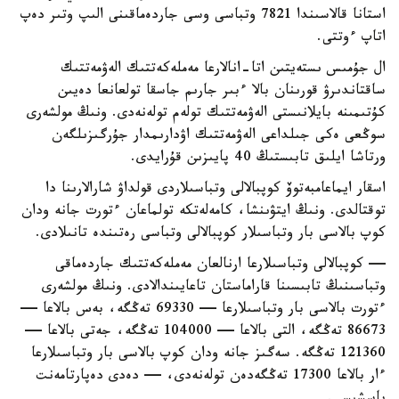
استانا قالاسىندا 7821 وتباسى وسى جاردەماقىنى الىپ وتىر دەپ
اتاپ ءوتتى.
ال جۇمىس ىستەيتىن اتا-انالارعا مەملەكەتتىك الەۋمەتتىك
ساقتاندىرۋ قورىنان بالا ءبىر جارىم جاسقا تولعانعا دەيىن
كۇتىمىنە بايلانىستى الەۋمەتتىك تولەم تولەنەدى. ونىڭ مولشەرى
سوڭعى ەكى جىلداعى الەۋمەتتىك اۋدارىمدار جۇرگىزىلگەن
ورتاشا ايلىق تابىستىڭ 40 پايىزىن قۇرايدى.
اسقار ايماعامبەتوۆ كوپبالالى وتباسىلاردى قولداۋ شارالارىنا دا
توقتالدى. ونىڭ ايتۋىنشا، كامەلەتكە تولماعان ءتورت جانە ودان
كوپ بالاسى بار وتباسىلار كوپبالالى وتباسى رەتىندە تانىلادى.
— كوپبالالى وتباسىلارعا ارنالعان مەملەكەتتىك جاردەماقى
وتباسىنىڭ تابىسىنا قاراماستان تاعايىندالادى. ونىڭ مولشەرى
ءتورت بالاسى بار وتباسىلارعا — 69330 تەڭگە، بەس بالاعا —
86673 تەڭگە، التى بالاعا — 104000 تەڭگە، جەتى بالاعا —
121360 تەڭگە. سەگىز جانە ودان كوپ بالاسى بار وتباسىلارعا
ءار بالاعا 17300 تەڭگەدەن تولەنەدى، — دەدى دەپارتامەنت