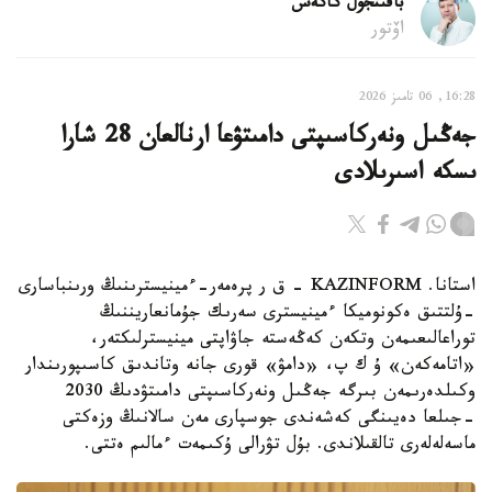
باقىتجول كاكەش
اۆتور
16:28, 06 تامىز 2026
جەڭىل ونەركاسىپتى دامىتۋعا ارنالعان 28 شارا
ىسكە اسىرىلادى
استانا. KAZINFORM - ق ر پرەمەر-ءمينيسترىنىڭ ورىنباسارى
-ۇلتتىق ەكونوميكا ءمينيسترى سەرىك جۇمانعاريننىڭ
توراعالىعىمەن وتكەن كەڭەستە جاۋاپتى مينيسترلىكتەر،
«اتامەكەن» ۇ ك پ، «دامۋ» قورى جانە وتاندىق كاسىپورىندار
وكىلدەرىمەن بىرگە جەڭىل ونەركاسىپتى دامىتۋدىڭ 2030
-جىلعا دەيىنگى كەشەندى جوسپارى مەن سالانىڭ وزەكتى
ماسەلەلەرى تالقىلاندى. بۇل تۋرالى ۇكىمەت ءمالىم ەتتى.