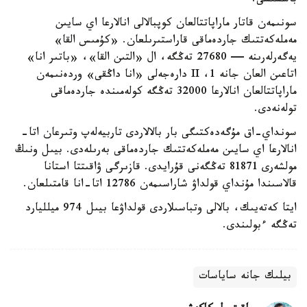
باسشىسى.
سونىمەن قاتار ماراپاتتالعان كوپبالالى انالارعا اي سايىن
مەملەكەتتىك جاردەماقى قاراستىرىلعان. «كۇمىس القا»
يەگەرلەرىنە — 27680 تەڭگە، ال «التىن القا»، «باتىر انا»
اتاعىن العان جانە 1، II دارەجەلى «انا داڭقى» وردەنىمەن
ماراپاتتالعان انالارعا 32000 تەڭگە كولەمىندە جاردەماقى
تولەنەدى.
سونداي-اق مۇگەدەكتىگى بار بالالاردى تاربيەلەپ وتىرعان اتا-
انالارعا اي سايىن مەملەكەتتىك جاردەماقى بەرىلەدى. بيىل ونىڭ
مولشەرى 81871 تەڭگەنى قۇرايدى. قازىرگى ۋاقىتتا استانا
قالاسىندا مۇنداي قولداۋ شاراسىمەن 12786 اتا-انا قامتىلعان.
ايتا كەتەيىك، بالالى وتباسىلاردى قولداۋعا بيىل 974 ميلليارد
تەڭگە ءبولىندى.
بيلىك جانە ساياسات