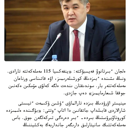
ەلجان ءبىرتانوۆ فەيسبۋكتە: «ينفەكسيا 115 مەملەكەتتە تارادى.
ونىڭ ىشىندە ءبىزدىڭ كورشىلەرىمىز، اۋە قاتىناسى ورناعان
مەملەكەتتەر بار. سوندىقتان ىندەت ەلگە كەلۋى مۇمكىن ەكەنىن
جوققا شىعارمايمىز» دەپ جازدى.
مينيستر اۋرۋدىڭ بىزدە تارالماۋى ءۇشىن ۇكىمەت ءتيىستى
شارالاردى قابىلداپ جاتقانىن دا اتاپ ءوتتى: «بۇگىندە ەلىمىزدە
كوروناۆيرۋستىڭ بىردە- ءبىر دەرەگى تىركەلگەن جوق. باس
مەملەكەتتىك سانيتارلىق دارىگەر جانداربەك بەكشيننىڭ