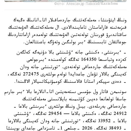
Фото: Александр Павский/Kazinform
ونىڭ ايتۋىنشا، مەملەكەتتىك جاردەماقىلار اتا-انانىڭ ەڭبەك
قىزمەتىنە قاراماستان تاعايىندالادى. ال مەملەكەتتىك الەۋمەتتىك
ساقتاندىرۋ قورىنان تولەنەتىن الەۋمەتتىك تولەمدەر ازاماتتاردىڭ
جوعالتقان تابىسىنىڭ ءبىر بولىگىن وتەۋگە باعىتتالعان.
- ءبىرىنشى، ەكىنشى جانە ءۇشىنشى بالا دۇنيەگە كەلگەن
كەزدە وتباسىعا 164350 تەڭگە كولەمىندە ءبىرجولعى
مەملەكەتتىك جاردەماقى تولەنەدى. ءتورتىنشى جانە ودان
كەيىنگى بالالار تۋعان جاعدايدا تولەم مولشەرى 272475 تەڭگە،
- دەدى سپيكەر استانا قالاسىنىڭ كوممۋنيكاتسيالار الاڭىندا.
سونىمەن قاتار ول جۇمىس ىستەمەيتىن اتا-انالارعا بالا ءبىر جارىم
جاسقا تولعانعا دەيىن كۇتىمىنە بايلانىستى مەملەكەتتىك
جاردەماقى بەرىلەدى. بيىل ونىڭ مولشەرى ءبىرىنشى بالاعا -
24912 تەڭگە، ەكىنشى بالاعا — 29454 تەڭگە، ءۇشىنشى
بالاعا - 33952 تەڭگە، ءتورتىنشى جانە ودان كەيىنگى بالالارعا
- 38493 تەڭگە. 2026 -جىلعى 1- تامىزداعى جاعداي بويىنشا