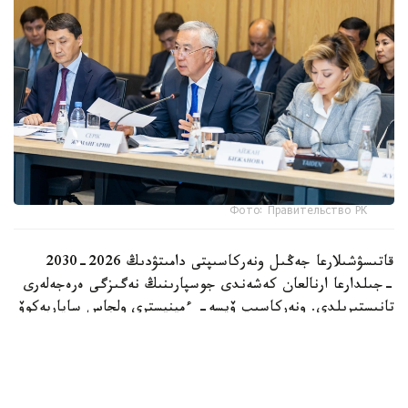
Фото: Правительство РК
قاتىسۋشىلارعا جەڭىل ونەركاسىپتى دامىتۋدىڭ 2026-2030
-جىلدارعا ارنالعان كەشەندى جوسپارىنىڭ نەگىزگى ەرەجەلەرى
تانىستىرىلدى. ونەركاسىپ ۆيسە- ءمينيسترى ولجاس ساپاربەكوۆ
اتاپ وتكەندەي، قۇجات زاڭناما، ساتىپ الۋ تەتىگىن جەتىلدىرۋ،
«كولەڭكەلى» يمپورتقا قارسى ءىس-قيمىل، ينۆەستيتسيا تارتۋ،
وتاندىق برەندتى دامىتۋ مەن كادر دايارلاۋعا ارنالعان 28 ءىس-
شارانى قامتيدى.