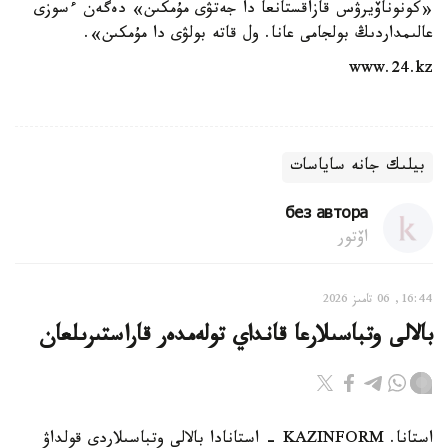
«كونوناۆيرۋس قازاقستانعا دا جەتۋى مۇمكىن» دەگەن ءسوزى
عالىمداردىڭ بولجامى عانا. ول قاتە بولۋى دا مۇمكىن».
www.24.kz
بيلىك جانە ساياسات
без автора
اۆتور
16:44, 06 تامىز 2026
بالالى وتباسىلارعا قانداي تولەمدەر قاراستىرىلعان
استانا. KAZINFORM - استانادا بالالى وتباسىلاردى قولداۋ