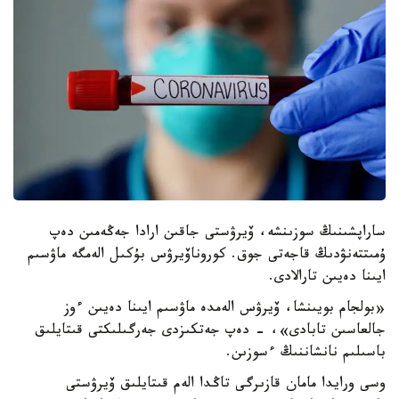
ساراپشىنىڭ سوزىنشە، ۆيرۋستى جاقىن ارادا جەڭەمىن دەپ
ۇمىتتەنۋدىڭ قاجەتى جوق. كوروناۆيرۋس بۇكىل الەمگە ماۋسىم
ايىنا دەيىن تارالادى.
«بولجام بويىنشا، ۆيرۋس الەمدە ماۋسىم ايىنا دەيىن ءوز
جالعاسىن تابادى»، - دەپ جەتكىزدى جەرگىلىكتى قىتايلىق
باسىلىم نانشاننىڭ ءسوزىن.
وسى ورايدا مامان قازىرگى تاڭدا الەم قىتايلىق ۆيرۋستى