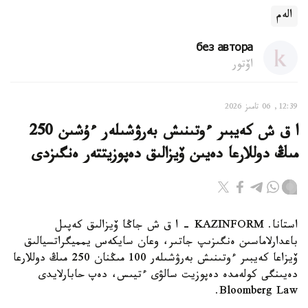
الەم
без автора
اۆتور
12:39, 06 تامىز 2026
ا ق ش كەيبىر ءوتىنىش بەرۋشىلەر ءۇشىن 250
مىڭ دوللارعا دەيىن ۆيزالىق دەپوزيتتەر ەنگىزدى
استانا. KAZINFORM – ا ق ش جاڭا ۆيزالىق كەپىل
باعدارلاماسىن ەنگىزىپ جاتىر، وعان سايكەس يمميگراتسيالىق
ۆيزاعا كەيبىر ءوتىنىش بەرۋشىلەر 100 مىڭنان 250 مىڭ دوللارعا
دەيىنگى كولەمدە دەپوزيت سالۋى ءتيىس، دەپ حابارلايدى
Bloomberg Law.