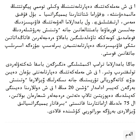
ا ق ش مەملەكەتتىك دەپارتامەنتىنىڭ وكىلى توممي پيگوتتتىڭ
مالىمدەۋىنشە، «قۇراما شتاتتارىنا يمميگراتسيا - بۇل قۇقىق
ەمەس، ارتىقشىلىق». ول باعدارلاما الەۋمەتتىك قاۋىپسىزدىك
جەلىسىن قورعاۋعا باعىتتالعانىن جانە ءوتىنىش بەرۋشىلەردىڭ
قوعامدىق كومەككە تاۋەلدىلىگىن باعالاۋ ەرەجەلەرىن قاتاڭداتاتىن
ىشكى قاۋىپسىزدىك دەپارتامەنتىمەن بىرلەسىپ جۇزەگە اسىرىلىپ
جاتقانىن قوستى.
جاڭا باعدارلاما ترامپ اكىمشىلىگى ەنگىزگەن باسقا شەكتەۋلەردى
تولىقتىرىپ وتىر. ا ق ش مەملەكەتتىك دەپارتامەنتى بۇعان دەيىن
«ۆ» كاتەگوريالى تۋريستىك جانە ىسكەرلىك ۆيزالارعا ءوتىنىش
بەرگەن كەيبىر ادامدار ءۇشىن 20 مىڭ ا ق ش دوللارىنا دەيىنگى
كەپىلدىك دەپوزيتىن تالاپ ەتەتىن ەرەجەلەر شىعارعان بولاتىن،
ال 75 ەلدىڭ ازاماتتارىنا قاتىستى ءبىرقاتار يمميگراتسيالىق
ۆيزالاردى بەرۋگە موراتوريي كۇشىندە قالادى.
الەم