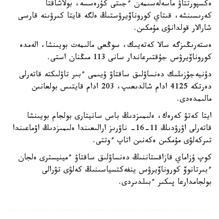
ەكسپورتتاۋ ماسەلەسىمەن ءجىتى كۇرەسسە، بولاشاقتا
كەرىسىنشە، قىتاي كوروناۆيرۋستىڭ ەلگە قايتا كىرۋىنە قارسى
شارالار قولدانۋى مۇمكىن.
ەستەرىڭىزگە سالا كەتەيىك، سوڭعى مالىمەت بويىنشا، الەمدە
كوروناۆيرۋس جۇقتىرعاندار سانى 113 مىڭنان استى.
دۇنيەجۇزىلىك دەنساۋلىق ساقتاۋ ۇيىمى ءبىر تاۋلىكتە قاتەرلى
دەرتكە 4125 ادام شالدىعىپ، 203 ادام قايتىس بولعانىن
مالىمدەدى.
ايتا كەتۋ كەرەك، ەلىمىزدىڭ باس سانيتارى بولجام بويىنشا
قاتەرلى اۋرۋدىڭ 11-16- ناۋرىز ارالىعىندا ەلىمىزدىڭ اۋماعىندا
تىركەلۋى مۇمكىن ەكەنىن اتاپ ءوتتى.
كوپ ۇزاماي قازاقستاننىڭ دەنساۋلىق ساقتاۋ ءمينيسترى ەلجان
ءبىرتانوۆ كوروناۆيرۋس ينفەكتسياسىنىڭ كەلۋى تۋرالى
بولجامدارعا پىكىر ءبىلدىردى.