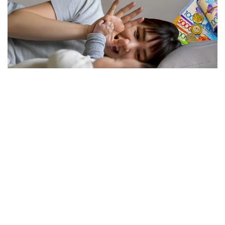
فوتو: كوللاج: Kazinform/ Freepik
نەلىكتەن تولەم كولەمى ازايدى؟
الماتى قالاسى بويىنشا «مەملەكەتتىك الەۋمەتتىك ساقتاندىرۋ
قورى» فيليالى ديرەكتورىنىڭ ورىنباسارى بالعىن ساتبەك
قىزىنىڭ ايتۋىنشا، ەندى الەۋمەتتىك تولەمدى ەسەپتەۋ كەزىندە
ايەلدىڭ ايلىق تابىسى ەڭ تومەنگى جالاقىنىڭ (ە ت ج) جەتى
ەسەلەنگەن مولشەرىنەن اسپايتىن كولەمدە عانا ەسەپكە الىنادى.
2026 -جىلى بۇل شەك 595 مىڭ تەڭگەنى قۇرايدى. ياعني،