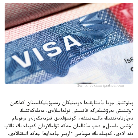
Фото: coximmigration.com
پيلوتتىق جوبا باستاپقىدا دومينيكان رەسپۋبليكاسىنان كەلگەن
ءوتىنىش بەرۋشىلەرگە قاتىستى قولدانىلادى. مەملەكەتتىك
دەپارتامەنتتىڭ مالىمەتىنشە، كونسۋلدىق قىزمەتكەرلەر «قوعام
ءۇشىن ماسىل» دەپ سانالعان جەكە تۇلعالاردان كەپىلدىك تالاپ
ەتە الادى. كەپىلدىك سوماسى ءاربىر جاعدايعا جەكە انىقتالادى.