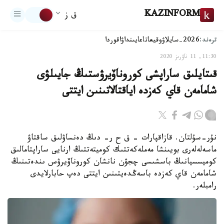
KAZINFORM
ق ز
ترەند:
2026-سايلاۋ
وقيعا
تاعايىنداۋ
اقوردا
11:30, 11 ناۋرىز 2020
قىتايلىق ساراپشى كوروناۆيرۋستىڭ جايىلۋى
شامامەن قاي كەزدە اياقتالاتىنىن ايتتى
نۇر-سۇلتان. قازاقپارات – ق ح ر- دىڭ دەنساۋلىق ساقتاۋ
ماسەلەلەرى بويىنشا مەملەكەتتىك كوميتەتتىڭ ارنايى ساراپتامالىق
كوميسسيانىڭ باسشىسى چجۋن نانشان كوروناۆيرۋس ىندەتىنىڭ
شامامەن قاي كەزدە باسەڭدەيتىنىن ايتتى دەپ حابارلايدى
رامبلەر.