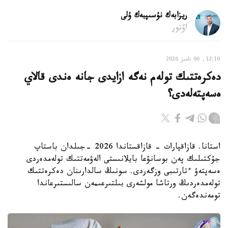
ريزابەك نۇسىپبەك ۇلى
اۆتور
12:10, 06 تامىز 2026
دەكرەتتىك تولەم نەگە ازايدى جانە ەندى قالاي
ەسەپتەلەدى؟
استانا. قازاقپارات - قازاقستاندا 2026 -جىلدان باستاپ
جۇكتىلىك پەن بوسانۋعا بايلانىستى الەۋمەتتىك تولەمدەردى
ەسەپتەۋ ءتارتىبى وزگەردى. سونىڭ سالدارىنان دەكرەتتىك
تولەمدەردىڭ ورتاشا مولشەرى بىلتىرعىمەن سالىستىرعاندا
تومەندەگەن.