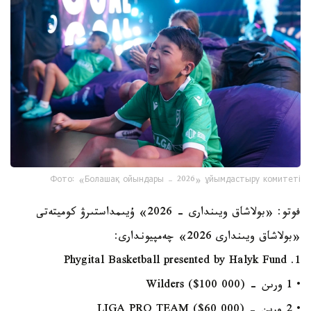
Фото: «Болашақ ойындары – 2026» ұйымдастыру комитеті
فوتو: «بولاشاق ويىندارى - 2026» ۇيىمداستىرۋ كوميتەتى
«بولاشاق ويىندارى 2026» چەمپيوندارى:
1. Phygital Basketball presented by Halyk Fund
• 1 ورىن - Wilders ($100 000)
• 2 ورىن - LIGA PRO TEAM ($60 000)