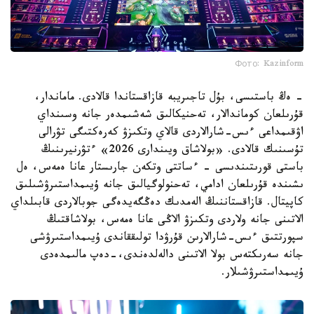
Фото: Kazinform
- ەڭ باستىسى، بۇل تاجىريبە قازاقستاندا قالادى. ماماندار،
قۇرىلعان كوماندالار، تەحنيكالىق شەشىمدەر جانە وسىنداي
اۋقىمداعى ءىس-شارالاردى قالاي وتكىزۋ كەرەكتىگى تۋرالى
تۇسىنىك قالادى. «بولاشاق ويىندارى 2026» ءتۋرنيرىنىڭ
باستى قورىتىندىسى - ءساتتى وتكەن جارىستار عانا ەمەس، ەل
ىشىندە قۇرىلعان ادامي، تەحنولوگيالىق جانە ۇيىمداستىرۋشىلىق
كاپيتال. قازاقستاننىڭ الەمدىك دەڭگەيدەگى جوبالاردى قابىلداي
الاتىنى جانە ولاردى وتكىزۋ الاڭى عانا ەمەس، بولاشاقتىڭ
سپورتتىق ءىس-شارالارىن قۇرۋدا تولىققاندى ۇيىمداستىرۋشى
جانە سەرىكتەس بولا الاتىنى دالەلدەندى،-دەپ مالىمدەدى
ۇيىمداستىرۋشىلار.