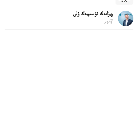
ريزابەك نۇسىپبەك ۇلى
اۆتور
KAZINFORM
بوليمدەر
وقيعا
ساياسات
تالداۋ
ەكونوميكا
الەمدە