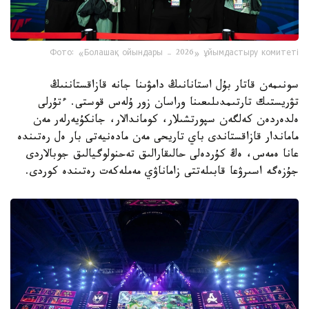
Фото: «Болашақ ойындары – 2026» ұйымдастыру комитеті
سونىمەن قاتار بۇل استانانىڭ دامۋىنا جانە قازاقستاننىڭ
تۋريستىك تارتىمدىلىعىنا وراسان زور ۇلەس قوستى. ءتۇرلى
ەلدەردەن كەلگەن سپورتشىلار، كوماندالار، جانكۇيەرلەر مەن
ماماندار قازاقستاندى باي تاريحى مەن مادەنيەتى بار ەل رەتىندە
عانا ەمەس، ەڭ كۇردەلى حالىقارالىق تەحنولوگيالىق جوبالاردى
جۇزەگە اسىرۋعا قابىلەتتى زاماناۋي مەملەكەت رەتىندە كوردى.