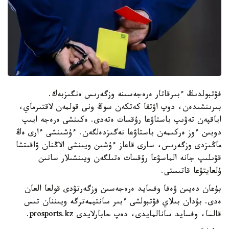
فۋتبولدىڭ ءبىرقاتار ەرەجەسىنە وزگەرىس ەنگىزبەك.
بىرىنشىدەن، دوپ اۋتقا كەتكەن سوڭ ونى قولمەن لاقتىرماي،
اياقپەن تەۋىپ باستاۋعا رۇقسات ەتەدى. ەكىنشى ەرەجە ايىپ
دوبىن ءوز ەركىمەن باستاۋعا نەگىزدەلگەن. ءۇشىنشى ءارى ەڭ
ماڭىزدى وزگەرىس، سارى قاعاز ءۇشىن ويىنشى الاڭنان ۋاقىتشا
قۋىلىپ جانە الماسۋعا رۇقسات ەتىلگەن ويىنشىلار سانىن
ۇلعايتۋعا قاتىستى.
بۇعان دەيىن ۋەفا وفسايد ەرەجەسىن وزگەرتۋدى قولعا العان
ەدى. بۇدان بىلاي فۋتبولشى ءبىر سانتيمەترگە ويىننان تىس
قالسا، وفسايد سانالمايدى، دەپ حابارلايدى prosports.kz.