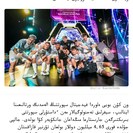
Фото: Kazinform
ون كۇن بويى ەلوردا فيدجيتال سپورتتىڭ الەمدىك ورتالىعىنا
اينالىپ، سيفرلىق تەحنولوگيالار مەن ءداستۇرلى سپورتتى
بىرىكتىرگەن جارىستارعا مىڭداعان جانكۇيەر كۋا بولدى. جالپى
جۇلدە قورى 4,65 ميلليون دوللار بولعان تۋرنير قازاقستان