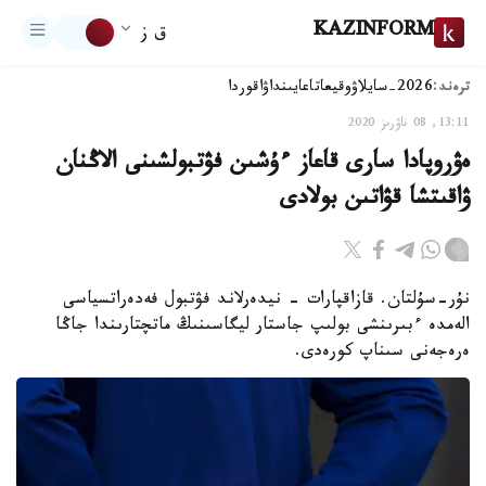
KAZINFORM
ق ز
ترەند:
2026-سايلاۋ
وقيعا
تاعايىنداۋ
اقوردا
13:11, 08 ناۋرىز 2020
ەۋروپادا سارى قاعاز ءۇشىن فۋتبولشىنى الاڭنان
ۋاقىتشا قۋاتىن بولادى
نۇر-سۇلتان. قازاقپارات - نيدەرلاند فۋتبول فەدەراتسياسى
الەمدە ءبىرىنشى بولىپ جاستار ليگاسىنىڭ ماتچتارىندا جاڭا
ەرەجەنى سىناپ كورەدى.