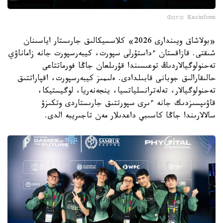
Фото: Kazinform
«بولاشاق ويىندارى 2026» كلاسسيكالىق جارىستار اياسىنان
شىقتى. قازاقستان ءداستۇرلى سپورت، كيبەرسپورت جانە زاماناۋي
تەحنولوگيالاردىڭ توعىسىندا قۇرىلعان جاڭا فورماتتاعى
حالىقارالىق جوبانى قابىلدادى. ەلىمىز كيبەرسپورت، اقپاراتتىق
تەحنولوگيالار، تەلەترانسلياتسيا، ينجەنەريا، لوگيستيكا،
قاۋىپسىزدىك جانە ءىرى سپورتتىق جارىستاردى وتكىزۋ
سالالارىندا جاڭا كاسىبي داعدىلار مەن تاجىريبە الدى.