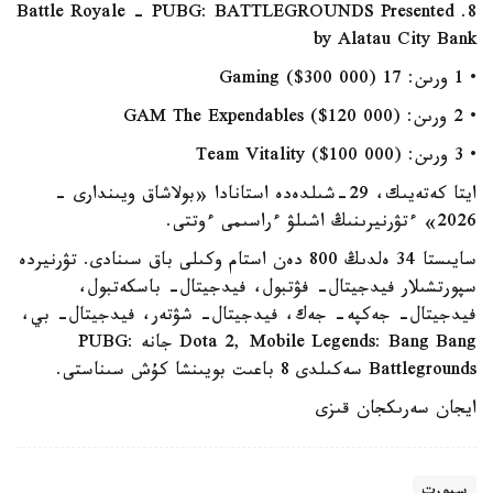
8. Battle Royale - PUBG: BATTLEGROUNDS Presented
by Alatau City Bank
• 1 ورىن: 17 Gaming ($300 000)
• 2 ورىن: GAM The Expendables ($120 000)
• 3 ورىن: Team Vitality ($100 000)
ايتا كەتەيىك، 29-شىلدەدە استانادا «بولاشاق ويىندارى -
2026» ءتۋرنيرىنىڭ اشىلۋ ءراسىمى ءوتتى.
سايىستا 34 ەلدىڭ 800 دەن استام وكىلى باق سىنادى. تۋرنيردە
سپورتشىلار فيدجيتال- فۋتبول، فيدجيتال- باسكەتبول،
فيدجيتال- جەكپە- جەك، فيدجيتال- شۋتەر، فيدجيتال- بي،
Dota 2, Mobile Legends: Bang Bang جانە PUBG:
Battlegrounds سەكىلدى 8 باعىت بويىنشا كۇش سىناستى.
ايجان سەرىكجان قىزى
سپورت