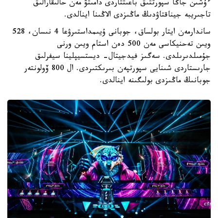
ءۇشىن جاڭا سپورتتىق باعىتتاردى دامىتۋ مەن حالىقارالىق
تاجىريبە جيناقتاۋدىڭ ماڭىزدى الاڭىنا اينالدى.
ساندارمەن ايتار بولساق، جوبانى ۇيىمداستىرۋعا 4 نىسان، 528
ويىن تەحنيكاسى مەن 500 دەن استام ويىن ورنى
جۇمىلدىرىلدى. سەگىز فيدجيتال- ديستسيپلينا سيفرلىق
جارىستاردى شىنايى سپورتپەن بىرىكتىردى. ال 800 ۆولونتەر
جوبانىڭ ماڭىزدى بولىگىنە اينالدى.