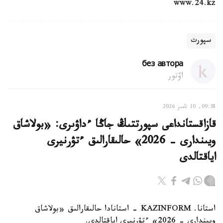
www.24.kz
سپورت
без автора
اۆتور
09:38, 10 تامىز 2026
قازاقستانداعى سپورتتىڭ جاڭا ءداۋىرى: «بولاشاق
ويىندارى - 2026» حالىقارالىق ءتۋرنيرى
اياقتالدى
استانا. KAZINFORM - استانادا حالىقارالىق «بولاشاق
ويىندارى - 2026» ءتۋرنيرى اياقتالدى.