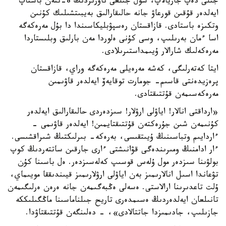
جىلى دەپ جاريالاپ، سول جىلعى ناۋرىزدىڭ 8-ىنەن باستاپ
ايەلدەر قۇقىن قورعاۋ جانە حالىقارالىق بەيبىتشىلىك كۇنىن
وتكىزە باستادى. قازاقستان رەسپۋبليكاسىندا دا بۇل مەرەكەگە
اسا ءمان بەرىلىپ، وسى كۇنى ەلوردا مەن بارلىق وبلىستاردا
مەرەكەلىك شارالار ۇيىمداستىرىلادى.
ايتا كەتەرلىگى، كەشە مەرەيلى مەرەكەگە وراي، قازاقستان
پرەزيدەنتى قاسىم- جومارت توقايەۆ ايەلدەر قاۋىمىن
مەرەكەسىمەن قۇتتىقتادى.
«ارداقتى انالار! اياۋلى ارۋلار! سىزدەردى حالىقارالىق ايەلدەر
كۇنىمەن شىن جۇرەكتەن قۇتتىقتايمىن! ايەلدەر قاۋىمى -
ءاردايىم وتباسىنىڭ ۇيىتقىسى، بەرەكە- بىرلىكتىڭ شىراقشىسى.
ءار ادامنىڭ ومىرىندەگى قۋانىشتى ءارى جارقىن ساتتەردىڭ كوپ
بولۋىنا سىزدەر مول ۇلەس قوسىپ كەلەسىزدەر. ەل باسىنا كۇن
تۋعاندا اسىل انالارىمىز بەن اياۋلى ارۋلارىمىز قيىندىققا مويىماي،
ۇلت تاعدىرىنا ارالاستى. ەسەلى ەڭبەگىمەن جانە ەرەن ەرلىگىمەن
تانىلعان ايەلدەردىڭ ەسىمدەرى تاريح جىلناماسىنا ماڭگىلىككە
جازىلىپ، جادىمىزدا جاتتالادى»، - دەلىنگەن قۇتتىقتاۋدا.