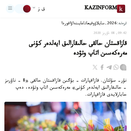
KAZINFORM
ق ز
ترەند:
2026-سايلاۋ
وقيعا
تاعايىنداۋ
اقوردا
09:42, 08 ناۋرىز 2020
قازاقستان حالقى حالىقارالىق ايەلدەر كۇنى
مەرەكەسىن اتاپ وتۋدە
نۇر- سۇلتان. قازاقپارات - بۇگىن قازاقستان حالقى «8 - ناۋرىز
- حالىقارالىق ايەلدەر كۇنى» مەرەكەسىن اتاپ وتۋدە، دەپ
حابارلايدى قازاقپارات.