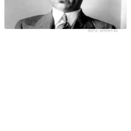
Фото: novoetv.kz
مەنىڭ اتىم ءشول وتىنا، ءشول سۋىنا ۇيرەنبەگەن ات، قاباقتارى
قاتىپ جۇدەپ كەلە جاتىر. شولدە ارقانىڭ شوپتەرىنىڭ ءبىرى دە
جوق. ارقادا مەنىڭ اتىم - كۇرەڭ اتتىڭ جەگەنى - جازدىگۇنى
جاسىل جىبەكتەي، كۇزدى كۇنى سارى جىبەكتەي جۇمساق،
جۇپار ءيىستى، ءتاتتى شوپتەر ەدى. ول شوپتەر: بەتەگە، تارلاۋ،
كوك جۋسان، قارا جۋسان، جوڭىشقا، قياق، بيدايىق، كودە،
شالعىن، ميا، مايسا جانە تولىپ جاتقان ادەمى شوپتەر.
بەتپاقتا بۇل شوپتەر جوق. بەتپاقتىڭ شوپتەرى سەلدىر، قوڭىر،
سۇر، قۋارعان، سوياۋلانعان قاتتى، قوڭىرسۇر وسىمدىك. ول
شوپتەر: سوياۋ جۋسان، قارا قوڭىر جۋسان، يزەن، ەبەلەك.
راس، كوكپەك پەن جۋسان ارقادا دا بار. بەتپاقتا دا بار.