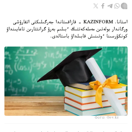
استانا. KAZINFORM - قازاقستاندا جەرگىلىكتى اتقارۋشى
ورگاندار بولەتىن مەملەكەتتىك ءبىلىم بەرۋ گرانتتارىن تاعايىنداۋ
كونكۋرسىنا ءوتىنىش قابىلداۋ باستالدى.
Фото: Gov.kz