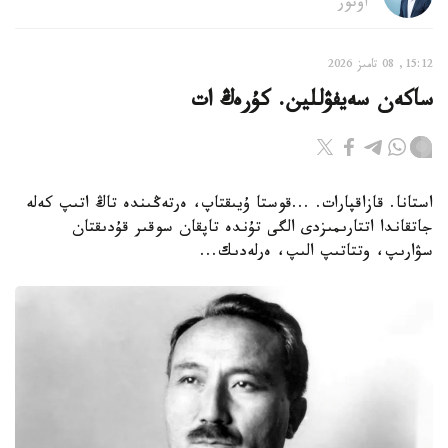
اۆتور
15:12, 08 تامىز 2026
ساكەن سەيفۋللين. كۇرەڭ ات
استانا. قازاقپارات. ...قوستا ۇيىقتاپ، ەرتەڭىندە تاڭ اتىپ كەلە
جاتقاندا اتتارىمىزدى الگى تۇندە تاپقان سوقىر قۇدىقتان
سۋارىپ، وتتاتىپ الىپ، ەرلەدىك...