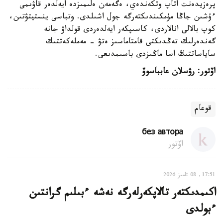
پرەزيدەنت اتاپ وتكەندەي، ەگەمەن ەلىمىزدە ايەلدەر قاۋىمى
ءۇشىن جاڭا مۇمكىندىكتەرگە جول اشىلدى. وتباسى ينستيتۋتىن،
كوپ بالالى انالاردى، كاسىپكەر ايەلدەردى قولداۋ جانە
گەندەرلىك تەڭدىكتى قامتاماسىز ەتۋ - مەملەكەتتىك
ساياساتتىڭ اسا ماڭىزدى باسىمدىعى.
اۆتور: رۋسلان عابباسوۆ
قوعام
без автора
اۆتور
17:51, 08 تامىز 2026
اكىمدىكتەر تالاپكەرلەرگە نەشە ءبىلىم گرانتىن
ءبولدى