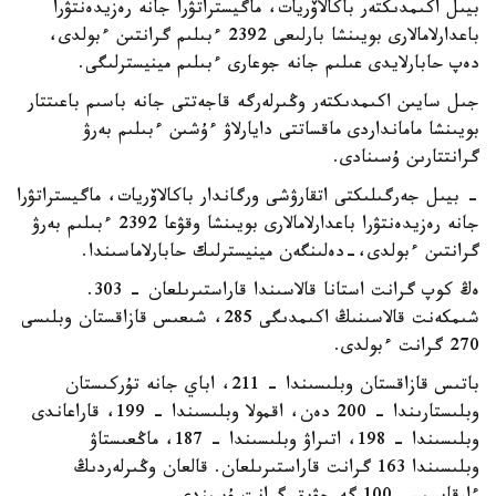
بيىل اكىمدىكتەر باكالاۆريات، ماگيستراتۋرا جانە رەزيدەنتۋرا
باعدارلامالارى بويىنشا بارلىعى 2392 ءبىلىم گرانتىن ءبولدى،
دەپ حابارلايدى عىلىم جانە جوعارى ءبىلىم مينيسترلىگى.
جىل سايىن اكىمدىكتەر وڭىرلەرگە قاجەتتى جانە باسىم باعىتتار
بويىنشا مامانداردى ماقساتتى دايارلاۋ ءۇشىن ءبىلىم بەرۋ
گرانتتارىن ۇسىنادى.
- بيىل جەرگىلىكتى اتقارۋشى ورگاندار باكالاۆريات، ماگيستراتۋرا
جانە رەزيدەنتۋرا باعدارلامالارى بويىنشا وقۋعا 2392 ءبىلىم بەرۋ
گرانتىن ءبولدى،-دەلىنگەن مينيسترلىك حابارلاماسىندا.
ەڭ كوپ گرانت استانا قالاسىندا قاراستىرىلعان - 303.
شىمكەنت قالاسىنىڭ اكىمدىگى 285، شىعىس قازاقستان وبلىسى
270 گرانت ءبولدى.
باتىس قازاقستان وبلىسىندا – 211، اباي جانە تۇركىستان
وبلىستارىندا – 200 دەن، اقمولا وبلىسىندا – 199، قاراعاندى
وبلىسىندا – 198، اتىراۋ وبلىسىندا – 187، ماڭعىستاۋ
وبلىسىندا 163 گرانت قاراستىرىلعان. قالعان وڭىرلەردىڭ