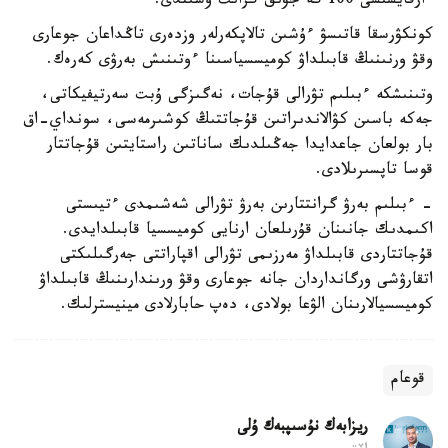
ءارقايسىسى 100 گە جۋىق گرانت ۇسىندى.
كونكۋرسقا قاتىسۋ ءۇشىن تالاپكەرلەر وزدەرى تاڭداعان جوعارى
وقۋ ورنىنىڭ قابىلداۋ كوميسسياسىنا ءوتىنىش بەرۋى كەرەك.
وتىنىشكە ءبىلىم تۋرالى قۇجات، نەگىزگى ۇبت سەرتيفيكاتى،
جەكە باسىن كۋالاندىراتىن قۇجاتتىڭ كوشىرمەسى، سونداي-اق
بار بولعان جاعدايدا جەڭىلدىك ساناتىن راستايتىن قۇجاتتار
قوسا تاپسىرىلادى.
- ءبىلىم بەرۋ گرانتتارىن بەرۋ تۋرالى شەشىمدى ءتيىستى
اكىمدىك جانىنان قۇرىلعان ارنايى كوميسسيا قابىلدايدى.
قۇجاتتاردى قابىلداۋ مەرزىمى تۋرالى اقپاراتتى جەرگىلىكتى
اتقارۋشى ورگانداردان جانە جوعارى وقۋ ورىندارىنىڭ قابىلداۋ
كوميسسيالارىنان الۋعا بولادى، دەپ حابارلادى مينيسترلىك.
قوعام
ريزابەك نۇسىپبەك ۇلى