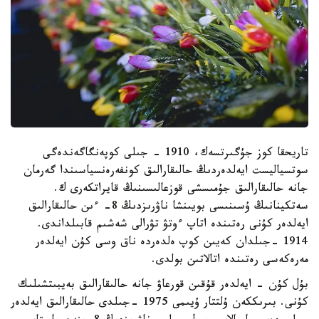
تاريحقا كوز جۇگىرتسەك، 1910 - جىلى كوپەنگاگەندەگى
سوتسياليست ايەلدەردىڭ حالىقارالىق كونفەرەنسياسىندا گەرمان
جانە حالىقارالىق جۇمىسشى قوزعالىسىنىڭ قايراتكەرى ك.
سەتكينانىڭ ۇسىنىسى بويىنشا ناۋرىزدىڭ 8- ءىن حالىقارالىق
ايەلدەر كۇنى رەتىندە اتاپ ءوتۋ تۋرالى شەشىم قابىلداندى.
1914 -جىلدان كەيىن كوپ ەلدەردە ناق وسى كۇن ايەلدەر
مەرەكەسى رەتىندە اتالاتىن بولدى.
بۇل كۇن - ايەلدەر قۇقىن قورعاۋ جانە حالىقارالىق بەيبىتشىلىك
كۇنى. بىرىككەن ۇلتتار ۇيىمى 1975 -جىلدى حالىقارالىق ايەلدەر