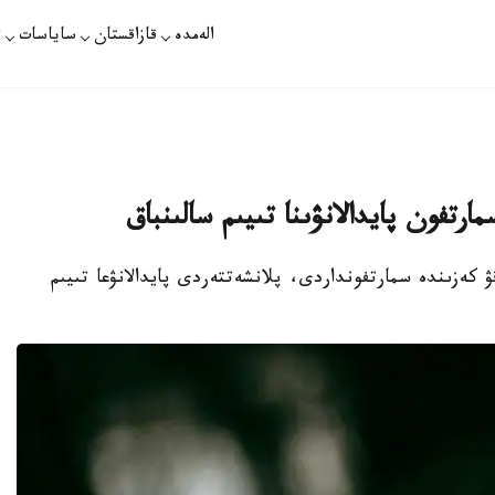
الەمدە
قازاقستان
ساياسات
ت
ارتفون پايدالانۋىنا تىيىم سالىنباق
ۋ كەزىندە سمارتفونداردى، پلانشەتتەردى پايدالانۋعا تىيىم