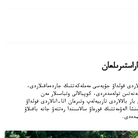
اراستىرىلعان
الالى وتباسىلاردى قولداۋ جۇيەسى مەملەكەتتىك جاردەماقىلاردى،
ەنەتىن تولەمدەردى، كوپبالالى وتباسىلار مەن
ار بالالاردى تاربيەلەپ وتىرعان اتا-انالاردى قولداۋ
نشا الەۋمەتتىك قورعاۋ سالاسىندا رەتتەۋ جانە باقىلاۋ
مدەدى.