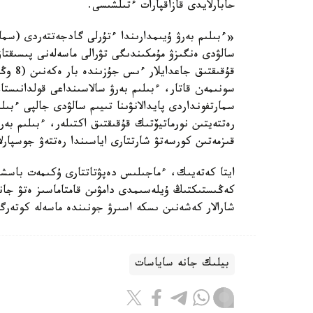
حابارلايدى قازاقپارات ءتىلشىسى.
«ءبىلىم بەرۋ ۇيىمدارىندا ءتۇرلى گادجەتتەردى (سمار
سالۋدى ەنگىزۋ مۇمكىندىگى تۋرالى ماسەلەنى پىسىقت
قۇقىقت
سونىمەن قاتار، ءبىلىم بەرۋ سالاسىنداعى قولدانىستاعى
سمارتفونداردى پايدالانۋىنا تىيىم سالۋدى جالپى ءبىل
رەتتەيتىن نورماتيۆتىك قۇقىقتىق اكتىلەر، ءبىلىم بە
قىزمەتىن كورسەتۋ شارتتارى اياسىندا رەتتەۋ جوسپارل
ايتا كەتەيىك، ءماجىلىس دەپۋتاتتارى ۇكىمەت باسشىسى
كەڭىستىكتىڭ ۇيلەسىمدى دامۋىن قامتاماسىز ەتۋ جانە ا
شارالار كەشەنىن ىسكە اسىرۋ جونىندە ماسەلە كوتەرگە
بيلىك جانە ساياسات