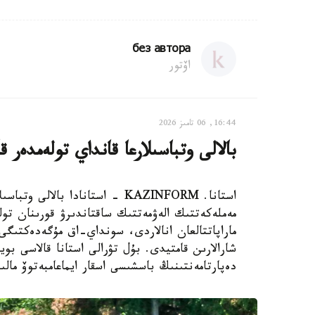
без автора
اۆتور
16:44, 06 تامىز 2026
بالالى وتباسىلارعا قانداي تولەمدەر ق
استانا. KAZINFORM - استانادا ب
مەملەكەتتىك الەۋمەتتىك ساقتاندىرۋ قورىنان تول
ماراپاتتالعان انالاردى، سونداي-اق مۇگەدەكتىگى ب
شارالارىن قامتيدى. بۇل تۋرالى استانا قالاسى بويى
دەپارتامەنتىنىڭ باسشىسى اسقار ايماعامبەتوۆ مالى