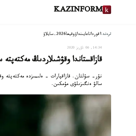
KAZINFORM
ترەند:
اقوردا
تاعايىنداۋ
وقيعا
2026-سايلاۋ
14:34, 06 ناۋرىز 2020
قازاقستاندا وقۋشىلاردىڭ مەكتەپتە سم
نۇر- سۇلتان. قازاقپارات - ەلىمىزدە مەكتەپتە وق
سالۋ ەنگىزىلۋى مۇمكىن.