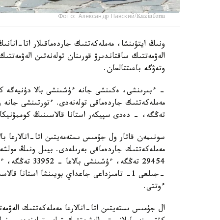
Фото: Александр Павский/Kazinform
ونىڭ ايتۋىنشا، مەملەكەتتىك جاردەماقىلار اتا-انانىڭ
الەۋمەتتىك ساقتاندىرۋ قورىنان تولەنەتىن الەۋمەتتىك
وتەۋگە باعىتتالعان.
تەڭگە، - دەدى سپيكەر استانا قالاسىنىڭ كوممۋنيكاتسي
سونىمەن قاتار ول جۇمىس ىستەمەيتىن اتا-انالارعا بال
ءوتتى.
ال جۇمىس ىستەيتىن اتا-انالارعا مەملەكەتتىك الەۋمەت