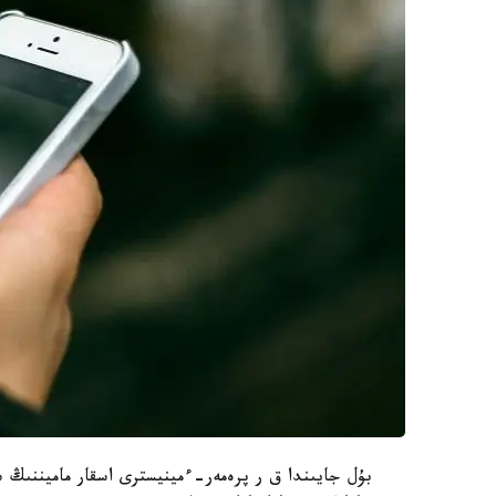
بۇل جايىندا ق ر پرەمەر-ءمينيسترى اسقار ماميننىڭ س