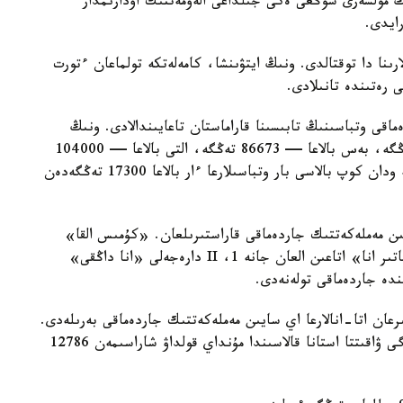
ىڭ مولشەرى سوڭعى ەكى جىلداعى الەۋمەتتىك اۋدارىمدار
لارىنا دا توقتالدى. ونىڭ ايتۋىنشا، كامەلەتكە تولماعان ءتورت
ى رەتىندە تانىلادى.
ماقى وتباسىنىڭ تابىسىنا قاراماستان تاعايىندالادى. ونىڭ
مولشەرى ءتورت بالاسى بار وتباسىلارعا — 69330 تەڭگە، بەس بالاعا — 86673 تەڭگە، التى بالاعا — 104000
تەڭگە، جەتى بالاعا — 121360 تەڭگە. سەگىز جانە ودان كوپ بالاسى بار وتباسىلارعا ءار بالاعا 17300 تەڭگەدەن
سايىن مەملەكەتتىك جاردەماقى قاراستىرىلعان. «كۇمىس القا»
يەگەرلەرىنە — 27680 تەڭگە، ال «التىن القا»، «باتىر انا» اتاعىن العان جانە 1، II دارەجەلى «انا داڭقى»
رعان اتا-انالارعا اي سايىن مەملەكەتتىك جاردەماقى بەرىلەدى.
بيىل ونىڭ مولشەرى 81871 تەڭگەنى قۇرايدى. قازىرگى ۋاقىتتا استانا قالاسىندا مۇنداي قولداۋ شاراسىمەن 12786