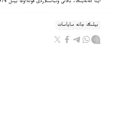
ايتا كەتەيىك، بالالى وتباسىلاردى قولداۋعا بيىل 974 ميلليارد تەڭگە ءبولىندى.
بيلىك جانە ساياسات
باقىتجول كاكەش
اۆتور
16:28, 06 تامىز 2026
جەڭىل ونەركاسىپتى دامىتۋعا ارنالعان 28 شارا ىسكە اسىرى
استانا. KAZINFORM - ق ر پرەم