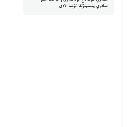
اسكەري كوللەدج تۇلەكتەرى ۇ ب ت- سىز
اسكەري ينستيتۋتقا تۇسە الادى