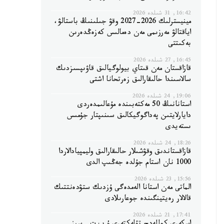
16:42, 31 شىلدە 2026
مينيسترلىك 2026-2027 وقۋ جىلىنىڭ باستالۋ،
اياقتالۋ مەرزىمى مەن دەمالىس كەزەڭدەرىن
بەكىتتى
16:45, 27 شىلدە 2026
قازاقستان مەن قىتاي بيولوگيالىق قاۋىپسىزدىك
سالاسىندا حالىقارالىق زەرتحانا اشتى
19:06, 24 شىلدە 2026
استانانىڭ 50 مەكتەبىندە مۇعالىمدەردى
دايارلايتىن پەداگوگيكالىق سىنىپتار جۇمىس
ىستەيدى
18:26, 24 شىلدە 2026
قازاقستاندىق وقۋشىلار حالىقارالىق وليمپيادالاردا
1000 نان استام جۇلدە جەڭىپ الدى
15:56, 23 شىلدە 2026
الماتى مەن استانا الەمدەگى ۇزدىك ستۋدەنتتىك
قالالار رەيتينگىندە جوعارىلادى
17:41, 21 شىلدە 2026