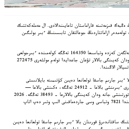
 ەڭبەك قىزمەتىنە قاراماستان تاعايىندالادى. ال مەملەكەتتىك
 تولەمدەر ازاماتتاردىڭ جوعالتقان تابىسىنىڭ ءبىر بولىگىن
- ءبىرىنشى، ەكىنشى جانە ءۇشىنشى بالا دۇنيەگە كەلگەن كەزدە وتباسىعا 164350 تەڭگە كولەمىندە ءبىرجولعى
مەملەكەتتىك جاردەماقى تولەنەدى. ءتورتىنشى جانە ودان كەيىنگى بالالار تۋعان جاعدايدا تولەم مولشەرى 272475
الار الاڭىندا.
ا ءبىر جارىم جاسقا تولعانعا دەيىن كۇتىمىنە بايلانىستى
مەملەكەتتىك جاردەماقى بەرىلەدى. بيىل ونىڭ مولشەرى ءبىرىنشى بالاعا - 24912 تەڭگە، ەكىنشى بالاعا —
29454 تەڭگە، ءۇشىنشى بالاعا - 33952 تەڭگە، ءتورتىنشى جانە ودان كەيىنگى بالالارعا - 38493 تەڭگە. 2026
-جىلعى 1- تامىزداعى جاعداي بويىنشا استانا قالاسىندا 7821 وتباسى وسى جاردەماقىنى الىپ وتىر دەپ اتاپ
تىك ساقتاندىرۋ قورىنان بالا ءبىر جارىم جاسقا تولعانعا دەيىن