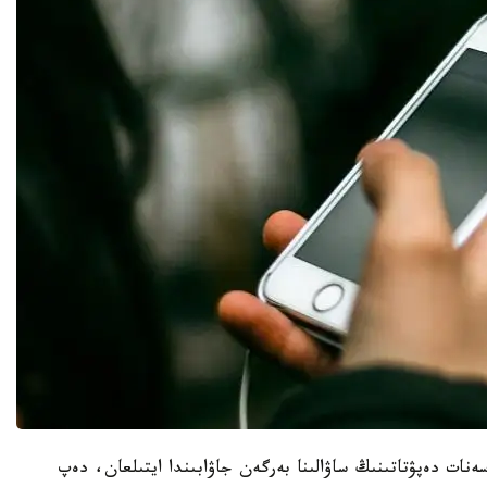
ەنات دەپۋتاتىنىڭ ساۋالىنا بەرگەن جاۋابىندا ايتىلعان، دەپ