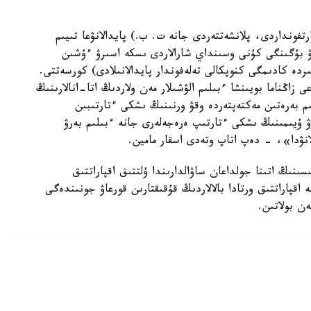
تفونداردى، پلانشەتتەردى جانە ت. ب.) پايدالانۋعا تىيىم
اۋ بۇگىنگى كۇنى وسىنداي شارالاردى ىسكە اسىرۋ ءۇشىن
ىق جاعدايلار ءىس جۇزىندە بار ەكەنىن (8 وڭىردە كادىمگى كنوپكالى تەلەفوندار پايدالانىلادى) كورسەتتى.
 زاڭناما بويىنشا ءبىلىم الۋشىلار مەن ولاردىڭ اتا-انالارىنىڭ
ىم بەرەتىن مەكتەپتەردە وقۋ ورنىنىڭ ىشكى ءتارتىبىن
رۋ ۇيىمىنىڭ ىشكى ءتارتىپ ەرەجەلەرى جانە ءبىلىم بەرۋ
انۋدا»، - دەپ اتاپ وتەدى اسقار مامين.
نىڭ اتىنا جولداعان ساۋالدارىندا ۇلتتىق اقپاراتتىق
قپاراتتىق ورتادا بالالاردىڭ قۇقىقتارىن قورعاۋ جونىندەگى
ن بولاتىن.