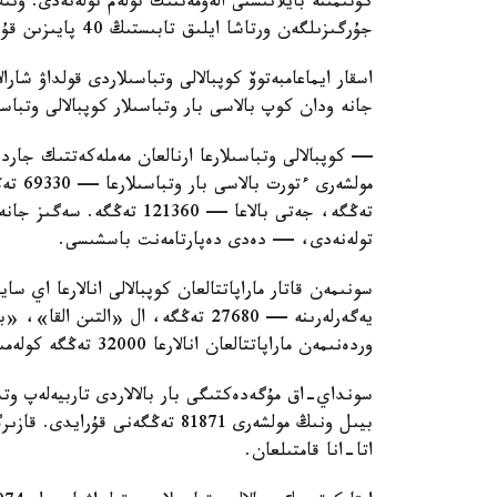
كۇتىمىنە بايلانىستى الەۋمەتتىك تولەم تولەنەدى. ون
جۇرگىزىلگەن ورتاشا ايلىق تابىستىڭ 40 پايىزىن قۇرايدى.
اسقار ايماعامبەتوۆ كوپبالالى وتباسىلاردى قولداۋ شارا
جانە ودان كوپ بالاسى بار وتباسىلار كوپبالالى وتباس
— كوپبالالى وتباسىلارعا ارنالعان مەملەكەتتىك جاردە
تولەنەدى، — دەدى دەپارتامەنت باسشىسى.
سونىمەن قاتار ماراپاتتالعان كوپبالالى انالارعا اي 
وردەنىمەن ماراپاتتالعان انالارعا 32000 تەڭگە كولەمىندە جاردەماقى تولەنەدى.
سونداي-اق مۇگەدەكتىگى بار بالالاردى تاربيەلەپ وتى
اتا-انا قامتىلعان.