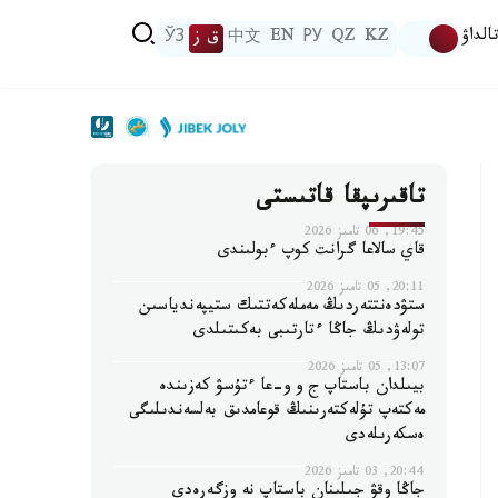
الداۋ
KZ
QZ
РУ
EN
中文
ق ز
ЎЗ
تاقىرىپقا قاتىستى
19:45, 06 تامىز 2026
قاي سالاعا گرانت كوپ ءبولىندى
20:11, 05 تامىز 2026
ستۋدەنتتەردىڭ مەملەكەتتىك ستيپەندياسىن
تولەۋدىڭ جاڭا ءتارتىبى بەكىتىلدى
13:07, 05 تامىز 2026
بيىلدان باستاپ ج و و-عا ءتۇسۋ كەزىندە
مەكتەپ تۇلەكتەرىنىڭ قوعامدىق بەلسەندىلىگى
ەسكەرىلەدى
20:44, 03 تامىز 2026
جاڭا وقۋ جىلىنان باستاپ نە وزگەرەدى