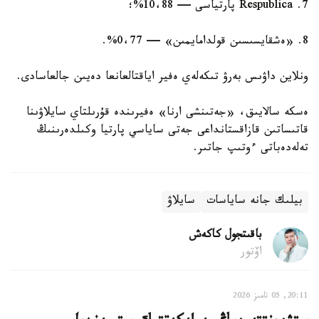
7. Respublica پارتياسى — 10،88%؛
8. «ەشقايسىسىن قولدامايمىن» — 0،77%.
ونلاين داۋىس بەرۋ تىكەلەي ەفير اياقتالعانعا دەيىن جالعاسادى.
ەسكە سالايىق، «جەتىنشى ارنا» ەفيرىندە قۇرىلتاي سايلاۋىنا
قاتىساتىن قازاقستانداعى جەتى ساياسي پارتيا وكىلدەرىنىڭ
تەلەدەباتى ءوتىپ جاتىر.
بيلىك جانە ساياسات
سايلاۋ
باقىتجول كاكەش
اۆتور
20:11, 05 تامىز 2026