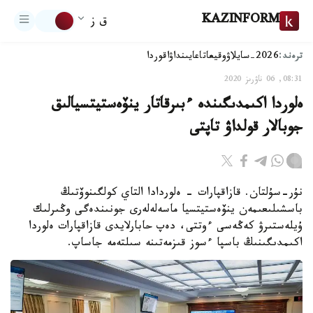
KAZINFORM
ق ز
ترەند:
2026-سايلاۋ
وقيعا
تاعايىنداۋ
اقوردا
08:31, 06 ناۋرىز 2020
ەلوردا اكىمدىگىندە ءبىرقاتار ينۆەستيتسيالىق
جوبالار قولداۋ تاپتى
نۇر-سۇلتان. قازاقپارات - ەلوردادا التاي كولگىنوۆتىڭ
باسشىلىعىمەن ينۆەستيتسيا ماسەلەلەرى جونىندەگى وڭىرلىك
ۇيلەستىرۋ كەڭەسى ءوتتى، دەپ حابارلايدى قازاقپارات ەلوردا
اكىمدىگىنىڭ باسپا ءسوز قىزمەتىنە سىلتەمە جاساپ.