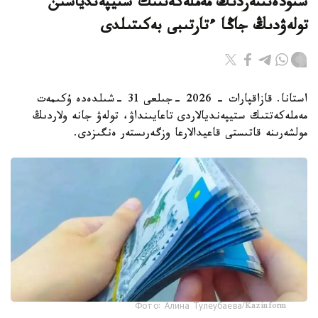
ستۋدەنتتەردىڭ مەملەكەتتىك ستيپەندياسىن
تولەۋدىڭ جاڭا ءتارتىبى بەكىتىلدى
استانا. قازاقپارات - 2026 -جىلعى 31 -شىلدەدە ۇكىمەت
مەملەكەتتىك ستيپەنديالاردى تاعايىنداۋ، تولەۋ جانە ولاردىڭ
مولشەرىنە قاتىستى قاعيدالارعا وزگەرىستەر ەنگىزدى.
Фото: Алина Тулеубаева/Kazinform