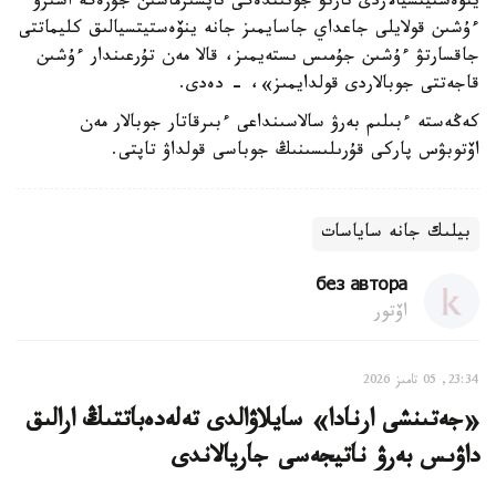
ينۆەستيتسيالاردى تارتۋ جونىندەگى تاپسىرماسىن جۇزەگە اسىرۋ
ءۇشىن قولايلى جاعداي جاسايمىز جانە ينۆەستيتسيالىق كليماتتى
جاقسارتۋ ءۇشىن جۇمىس ىستەيمىز، قالا مەن تۇرعىندار ءۇشىن
قاجەتتى جوبالاردى قولدايمىز»، - دەدى.
كەڭەستە ءبىلىم بەرۋ سالاسىنداعى ءبىرقاتار جوبالار مەن
اۆتوبۋس پاركى قۇرىلىسىنىڭ جوباسى قولداۋ تاپتى.
بيلىك جانە ساياسات
без автора
اۆتور
23:34, 05 تامىز 2026
«جەتىنشى ارنادا» سايلاۋالدى تەلەدەباتتىڭ ارالىق
داۋىس بەرۋ ناتيجەسى جاريالاندى