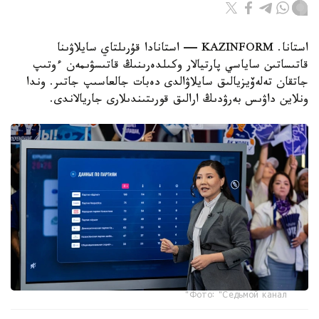
استانا. KAZINFORM — استانادا قۇرىلتاي سايلاۋىنا
قاتىساتىن ساياسي پارتيالار وكىلدەرىنىڭ قاتىسۋىمەن ءوتىپ
جاتقان تەلەۆيزيالىق سايلاۋالدى دەبات جالعاسىپ جاتىر. وندا
ونلاين داۋىس بەرۋدىڭ ارالىق قورىتىندىلارى جاريالاندى.
Фото: "Седьмой канал"