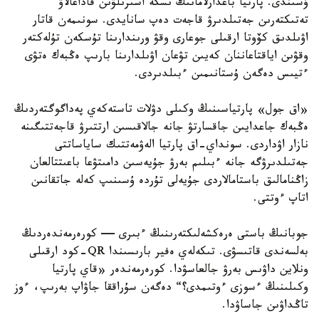
ۇسىندى. پارتيا باعدارلامانىڭ ىسكە اسىرىلۋىن قاداعالاۋ
تەتىكتەرىن جەتىلدىرۋ قاجەت دەپ سانايدى. سونىمەن قاتار
اۋىلدىق كۆوتا ارقىلى جوعارى وقۋ ورىندارىنا تۇسكەن تۇلەكتەر
وقۋىن اياقتاعاننان كەيىن تۋعان اۋىلدارىنا بارىپ ەڭبەك ەتۋى
ءتيىس دەگەن ۇستانىمىن ءبىلدىردى.
«اق جول» پارتياسىنىڭ وكىلى دۋلات تاستەكەي پەداگوگتەردىڭ
ەڭبەك جاعدايىن جاقسارتۋ جانە جالاقىسىن ارتتىرۋ قاجەتتىگىنە
نازار اۋداردى. سونداي-اق پارتيا الەۋمەتتىك ساياساتتى
جەتىلدىرۋگە جانە ءبىلىم بەرۋ جۇيەسىن دامىتۋعا باعىتتالعان
زاڭنامالىق باستامالاردى جۇيەلى تۇردە ۇسىنىپ كەلە جاتقانىن
اتاپ ءوتتى.
جوبانىڭ باستى ەرەكشەلىكتەرىنىڭ ءبىرى — كورەرمەندەردىڭ
بەلسەندى قاتىسۋى. تىكەلەي ەفير بارىسىندا QR-كود ارقىلى
ونلاين داۋىس بەرۋ جالعاسۋدا. كورەرمەندەر «قاي پارتيا
وكىلىنىڭ ءسوزى ءوتىمدى؟“ دەگەن سۇراققا جاۋاپ بەرىپ، ءوز
تاڭداۋىن جاساۋدا.