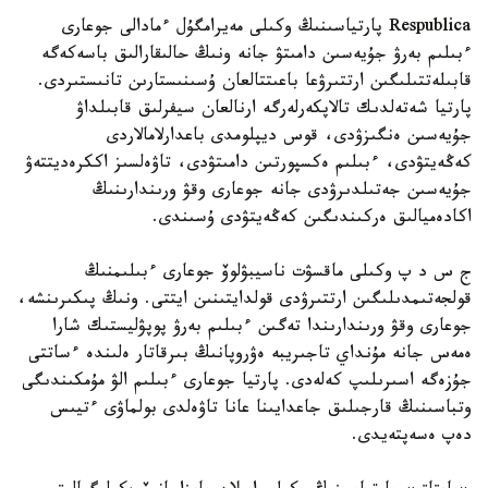
Respublica پارتياسىنىڭ وكىلى مەيرامگۇل ءمادالى جوعارى
ءبىلىم بەرۋ جۇيەسىن دامىتۋ جانە ونىڭ حالىقارالىق باسەكەگە
قابىلەتتىلىگىن ارتتىرۋعا باعىتتالعان ۇسىنىستارىن تانىستىردى.
پارتيا شەتەلدىك تالاپكەرلەرگە ارنالعان سيفرلىق قابىلداۋ
جۇيەسىن ەنگىزۋدى، قوس ديپلومدى باعدارلامالاردى
كەڭەيتۋدى، ءبىلىم ەكسپورتىن دامىتۋدى، تاۋەلسىز اككرەديتتەۋ
جۇيەسىن جەتىلدىرۋدى جانە جوعارى وقۋ ورىندارىنىڭ
اكادەميالىق ەركىندىگىن كەڭەيتۋدى ۇسىندى.
ج س د پ وكىلى ماقسۋت ناسيبۋلوۆ جوعارى ءبىلىمنىڭ
قولجەتىمدىلىگىن ارتتىرۋدى قولدايتىنىن ايتتى. ونىڭ پىكىرىنشە،
جوعارى وقۋ ورىندارىندا تەگىن ءبىلىم بەرۋ پوپۋليستىك شارا
ەمەس جانە مۇنداي تاجىريبە ەۋروپانىڭ بىرقاتار ەلىندە ءساتتى
جۇزەگە اسىرىلىپ كەلەدى. پارتيا جوعارى ءبىلىم الۋ مۇمكىندىگى
وتباسىنىڭ قارجىلىق جاعدايىنا عانا تاۋەلدى بولماۋى ءتيىس
دەپ ەسەپتەيدى.