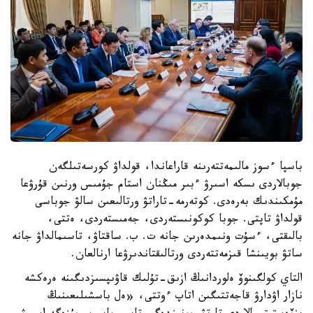
باسپا ءسوز مالىمەتتەرىنە قاراعاندا، قولداۋ كورسەتىلگەن
جوبالاردى ىسكە اسىرۋ ءبىر مىڭنان استام جۇمىس ورنىن قۇرۋعا
مۇمكىندىك بەرەدى. كوتەرمە-تاراتۋ ورتالىعىن سالۋ جوباسى
قولداۋ تاپتى. جوبا كوكونىستەردى، جەمىستەردى، ەتتى،
بالىقتى، ءسۇت ونىمدەرىن جانە ت. ب. ساقتاۋ، تاسىمالداۋ جانە
ساتۋ بويىنشا قىزمەتتەردى ورتالىقتاندىرۋعا ارنالعان.
التاي كولگىنوۆ ەلوردانىڭ ازىق-تۇلىك قاۋىپسىزدىگىنە ەرەكشە
نازار اۋدارۋ قاجەتتىگىن اتاپ ءوتتى، «ەل باسشىلىعىنىڭ