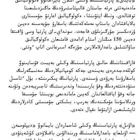
«بايتاق» پارتياسىنىڭ وكىلى اسلان بايزاحانوۆ ەكولوگيالىق
مادەنيەتتى ەرتە جاستان قالىپتاستىرۋدىڭ ماڭىزدىلىعىنا
توقتالدى. ونىڭ ايتۋىنشا، ەكولوگيالىق اعارتۋ جۇمىستارى
بالاباقشادان باستاپ مەملەكەتتىك باسقارۋ جۇيەسىنە دەيىن
ۇزدىكسىز جۇرگىزىلۋى قاجەت. سونداي-اق پارتيا وسى ۋاقىتقا
دەيىن 150 مىڭنان استام ادامدى قامتىعان ەكولوگيالىق
ساۋاتتىلىق باعدارلامالارىن جۇزەگە اسىرعانىن اتاپ ءوتتى.
قازاقستاننىڭ حالىق پارتياسىنىڭ وكىلى بەيبىت قۇسايىنوۆ
كوللەدجدەردى بەيىندى جەكە كومپانيالاردىڭ سەنىمگەرلىك
باسقارۋىنا بەرۋدى ۇسىندى. پارتيانىڭ پىكىرىنشە، بۇل ءتاسىل
ستۋدەنتتەردىڭ وقۋ بارىسىندا وندىرىستىك تاجىريبەدەن وتۋىنە
جانە وقۋ اياقتالعاننان كەيىن ماماندىعى بويىنشا جۇمىسقا
ورنالاسۋىنا مۇمكىندىك بەرىپ، بىلىكتى جۇمىسشى كادرلاردىڭ
تاپشىلىعىن ازايتۋعا ىقپال ەتەدى.
«اۋىل» پارتياسىنىڭ وكىلى شاحماردان بايمانوۆ «ديپلوممەن
— اۋىلعا» باعدارلاماسىنىڭ ورىندالۋىن باقىلاۋدى كۇشەيتۋدى