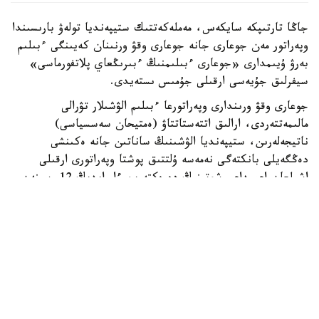
جاڭا تارتىپكە سايكەس، مەملەكەتتىك ستيپەنديا تولەۋ بارىسىندا
وپەراتور مەن جوعارى جانە جوعارى وقۋ ورنىنان كەيىنگى ءبىلىم
بەرۋ ۇيىمدارى «جوعارى ءبىلىمنىڭ ءبىرىڭعاي پلاتفورماسى»
سيفرلىق جۇيەسى ارقىلى جۇمىس ىستەيدى.
جوعارى وقۋ ورىندارى وپەراتورعا ءبىلىم الۋشىلار تۋرالى
مالىمەتتەردى، ارالىق اتتەستاتتاۋ (ەمتيحان سەسسياسى)
ناتيجەلەرىن، ستيپەنديا الۋشىنىڭ ساناتىن جانە ەكىنشى
دەڭگەيلى بانكتەگى نەمەسە ۇلتتىق پوشتا وپەراتورى ارقىلى
اشىلعان اعىمداعى شوتىنىڭ دەرەكتەرىن ءار ايدىڭ 12-سىنەن
كەشىكتىرمەي جىبەرۋى ءتيىس.
ەگەر ايدىڭ 12- ءسى دەمالىس كۇنىنە سايكەس كەلسە، قۇجات
تاپسىرۋ مەرزىمى ودان كەيىنگى العاشقى جۇمىس كۇنىنە
اۋىستىرىلادى.
وپەراتور جوعارى وقۋ ورىندارىنان كەلىپ تۇسكەن مالىمەتتەردى
بەس جۇمىس كۇنى ىشىندە قاراپ، عىلىم جانە جوعارى ءبىلىم
سالاسىنداعى ۋاكىلەتتى ورگانعا جانە ءتيىستى سالانىڭ وزگە دە