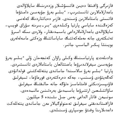
قازىرگى ۋاقىتقا دەيىن قاتىسۋشىلار وزدەرىنىڭ سايلاۋالدى
باعدارلامالارىن تانىستىرىپ، ءبىلىم بەرۋ جۇيەسىن دامىتۋعا
قاتىستى باستامالارىن ۇسىندى. قازىر دەباتتاردىڭ كەلەسى
كەزەڭىندە ساياسي پارتيا وكىلدەرى ءبىر-بىرىنە سۇراق قويىپ،
سايلاۋالدى باعدارلامالارداعى باسىمدىقتار، ولاردى ىسكە اسىرۋ
تەتىكتەرى جانە مەملەكەتتىك ساياساتتىڭ وزەكتى ماسەلەلەرى
بويىنشا پىكىر الماسىپ جاتىر.
«ادىلەت» پارتياسىنىڭ وكىلى راۋان كەنجەحان ۇلى ءبىلىم بەرۋ
جۇيەسىن سيفرلاندىرۋعا باعىتتالعان باستامالاردى تانىستىردى.
پارتيا ءبىلىم بەرۋ سالاسىندا جاساندى ينتەللەكتىنى قولدانۋدى
كەڭەيتۋدى ۇسىنىپ، جەكە دەرەكتەردى قورعاۋعا، تسيفرلىق
قاۋىپسىزدىكتى قامتاماسىز ەتۋگە جانە حالىقتىڭ سيفرلىق
ساۋاتتىلىعىن ارتتىرۋعا باسىمدىق بەرەتىنىن مالىمدەدى.
سونىمەن قاتار الداعى بەس جىل ىشىندە 5 ميلليون
قازاقستاندىقتى سيفرلىق تەحنولوگيالار مەن جاساندى ينتەللەكت
داعدىلارىنا وقىتۋ جوسپارى ۇسىنىلدى.