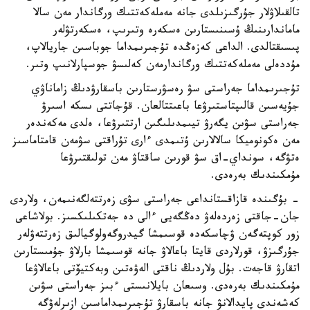
تالقىلاۋلار جۇرگىزىلدى جانە مەملەكەتتىك ورگاندار مەن سالا
ماماندارىنىڭ ۇسىنىستارىن ەسكەرە وتىرىپ، ەسكەرتۋلەر
پىسىقتالدى. الداعى كەزەڭدە تۇجىرىمداما جوباسىن جاريالاپ،
مۇددەلى مەملەكەتتىك ورگاندارمەن كەلىسۋ جوسپارلانىپ وتىر.
تۇجىرىمداما جەراستى سۋ رەسۋرستارىن باسقارۋدىڭ زاماناۋي
جۇيەسىن قالىپتاستىرۋعا باعىتتالعان. قۇجاتتى ىسكە اسىرۋ
جەراستى سۋىن يگەرۋ تيىمدىلىگىن ارتتىرۋعا، ەلدى مەكەندەر
مەن ەكونوميكا سالالارىن ۇتىمدى ءارى تۇراقتى سۋمەن قامتاماسىز
ەتۋگە، سونداي-اق سۋ قورىن ساقتاۋ مەن تولىقتىرۋعا
مۇمكىندىك بەرەدى.
- بۇگىندە قازاقستانداعى جەراستى سۋى زەرتتەلگەنىمەن، ولاردى
جان-جاقتى زەردەلەۋ دەڭگەيى ءالى دە جەتكىلىكسىز. بولاشاعى
زور كوپتەگەن ۋچاسكەدە قوسىمشا گيدروگەولوگيالىق زەرتتەۋلەر
جۇرگىزۋ، قورلاردى قايتا باعالاۋ جانە قوسىمشا بارلاۋ جۇمىستارىن
اتقارۋ قاجەت. بۇل ولاردىڭ ناقتى الەۋەتىن وبەكتيۆتى باعالاۋعا
مۇمكىندىك بەرەدى. وسىعان بايلانىستى ءبىز جەراستى سۋىن
كەشەندى پايدالانۋ جانە باسقارۋ تۇجىرىمداماسىن ازىرلەۋگە