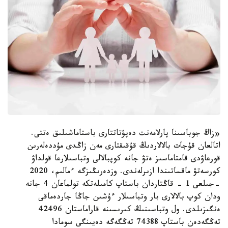
«زاڭ جوباسىنا پارلامەنت دەپۋتاتتارى باستاماشىلىق ەتتى.
اتالعان قۇجات بالالاردىڭ قۇقىقتارى مەن زاڭدى مۇددەلەرىن
قورعاۋدى قامتاماسىز ەتۋ جانە كوپبالالى وتباسىلارعا قولداۋ
كورسەتۋ ماقساتىندا ازىرلەندى. وزدەرىڭىزگە ءمالىم، 2020
-جىلعى 1 - قاڭتاردان باستاپ كامىلەتكە تولماعان 4 جانە
ودان كوپ بالالارى بار وتباسىلار ءۇشىن جاڭا جاردەماقى
ەنگىزىلدى. ول وتباسىنىڭ كىرىسىنە قاراماستان 42496
تەڭگەدەن باستاپ 74388 تەڭگەگە دەيىنگى سومادا