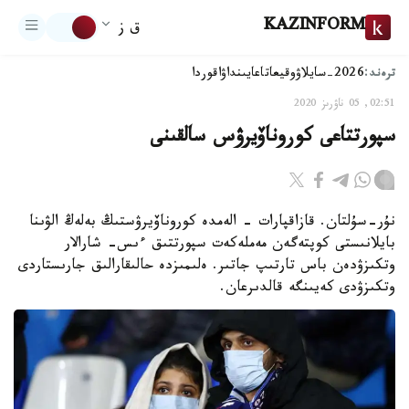
KAZINFORM
ق ز
ترەند:
2026-سايلاۋ
وقيعا
تاعايىنداۋ
اقوردا
02:51, 05 ناۋرىز 2020
سپورتتاعى كوروناۆيرۋس سالقىنى
نۇر-سۇلتان. قازاقپارات - الەمدە كوروناۆيرۋستىڭ بەلەڭ الۋىنا
بايلانىستى كوپتەگەن مەملەكەت سپورتتىق ءىس- شارالار
وتكىزۋدەن باس تارتىپ جاتىر. ەلىمىزدە حالىقارالىق جارىستاردى
وتكىزۋدى كەيىنگە قالدىرعان.