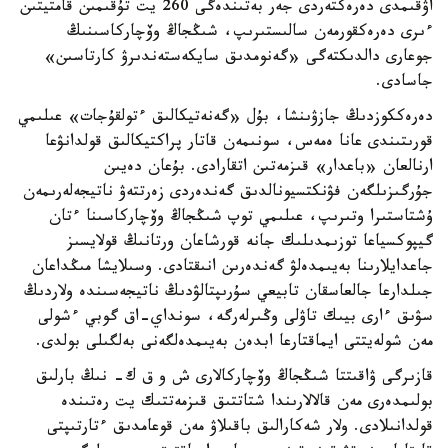
اۋقىمدى دەرەكتەردى جەر بەتىندەگى 260 يت تۇقىمىن قامتيتىن
ءىرى دەرەكقورمەن سالىستىرىپ، شىڭجاڭ وۆچاركاسىنىڭ
جوعارى دالدىكتەگى «گەنومدىق سايكەستەندىرۋ كارتاسىن»
جاسادى.
دەرەككوزدىڭ جازۋىنشا، بۇل «گەنەتيكالىق ءتولقۇجات» عىلىمي
قورىتىندى عانا ەمەس، سونىمەن قاتار پراكتيكالىق قولدانۋعا
ارنالعان «باعدار» قىزمەتىن اتقارادى. بۇعان دەيىن
جۇرگىزىلگەن فۋنكتسيونالدىق گەندەردى زەرتتەۋ ناتيجەلەرىمەن
ۇشتاستىرا وتىرىپ، عىلىمي توپ شىڭجاڭ وۆچاركاسىنا ءتان
گيپوكسياعا توزىمدىلىك جانە قورشاعان ورتانىڭ قولايسىز
جاعدايلارىنا بەيىمدەلۋ گەندەرىن انىقتادى. وسىلايشا مىڭداعان
جىلدارعا جالعاسقان تابيعي سۇرىپتالۋدىڭ ناتيجەسىندە ولاردىڭ
سۋىق ءارى بيىك تاۋلى وڭىرلەرگە، سونداي-اق گوبي ءشولى
مەن شولەيتتى ايماقتارعا ابدەن بەيىمدەلگەنى بەلگىلى بولدى.
قازىرگى ۋاقىتتا شىڭجاڭ وۆچاركالارى ش و ق ك- نىڭ بارلىق
بولىمدەرى مەن قالالارىندا شتاتتىق قىزمەتتىك يت رەتىندە
قولدانىلادى. ولار شەكارالىق باقىلاۋ مەن قوعامدىق ءتارتىپتى