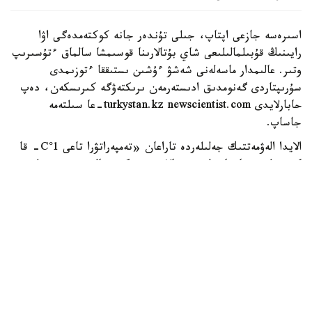
اسىرەسە جازعى اپتاپ، جىلى تۇندەر جانە كوكتەمدەگى اۋا
رايىنىڭ قۇبىلمالىلىعى شاي بۇتالارىنا قوسىمشا سالماق ءتۇسىرىپ
وتىر. عالىمدار ماسەلەنى شەشۋ ءۇشىن ىستىققا ءتوزىمدى
سۇرىپتاردى گەنومدىق ادىستەرمەن ىرىكتەۋگە كىرىسكەن، دەپ
حابارلايدى turkystan.kz newscientist.com-عا سىلتەمە
جاساپ.
الايدا الەۋمەتتىك جەلىلەردە تاراعان «تەمپەراتۋرا تاعى 1°C- قا
كوتەرىلسە، ماتچا مۇلدە جوعالادى» دەگەن مالىمدەمەنى عىلىمي
تۇرعىدان دالەلدەنگەن بولجام دەۋگە بولمايدى. قازىرگى
زەرتتەۋلەر كليماتتىڭ جىلىنۋى ءونىم كولەمىن ازايتىپ، جوعارى
ساپالى ماتچانىڭ ءدامىن وزگەرتۋى مۇمكىن ەكەنىن كورسەتەدى.
ءبىراق ناقتى ءبىر گرادۋسقا بايلانعان جويىلۋ شەگى انىقتالعان
جوق.
ماتچا كادىمگى كەپتىرىلگەن شاي جاپىراعىنان ەمەس، تەنچا
دەپ اتالاتىن ارنايى شيكىزاتتان دايىندالادى. ەگىن جيناۋعا