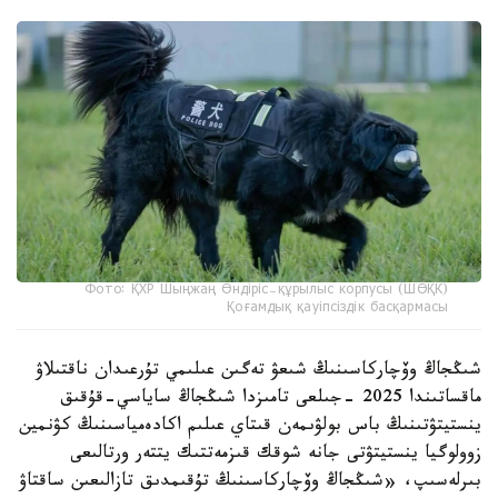
Фото: ҚХР Шыңжаң Өндіріс-құрылыс корпусы (ШӨҚК)
Қоғамдық қауіпсіздік басқармасы
شىڭجاڭ وۆچاركاسىنىڭ شىعۋ تەگىن عىلىمي تۇرعىدان ناقتىلاۋ
ماقساتىندا 2025 -جىلعى تامىزدا شىڭجاڭ ساياسي-قۇقىق
ينستيتۋتىنىڭ باس بولۋىمەن قىتاي عىلىم اكادەمياسىنىڭ كۋنمين
زوولوگيا ينستيتۋتى جانە شوقك قىزمەتتىك يتتەر ورتالىعى
بىرلەسىپ، «شىڭجاڭ وۆچاركاسىنىڭ تۇقىمدىق تازالىعىن ساقتاۋ