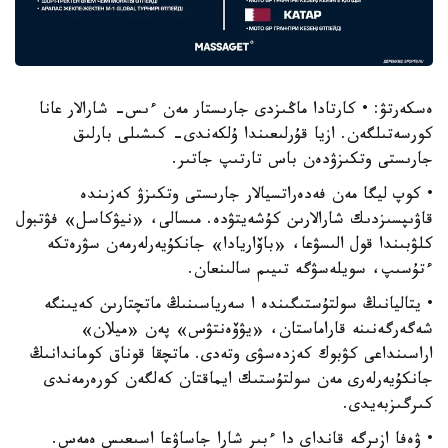
ەسكەرتۋ: • كارتادا ماڭىزدى جارىستار مەن ءىس- شارالار عانا
كورسەتىلگەن. ازيا قۇرلىعىندا ۇلكەندى- كىشىلى بارلىق
جارىستى وتكىزۋدەن باس تارتىپ جاتىر.
• كوپ ليگا مەن فەدەراتسيالار جارىستى وتكىزۋ كەزىندە
قاۋىپسىزدىك شارالارىن كۇشەيتۋدە. مىسالى، «نيۋكاسل» فۋتبول
كلۋبىندا قول الىسۋعا، «باۆاريادا» جانكۇيەرلەرمەن سۋرەتكە
ءتۇسىپ، سويلەسۋگە تىيىم سالىنعان.
• يتاليانىڭ سولتۇستىگىندە ا سەرياسىنىڭ ماتچتارىن كەيىنگە
شەگەرگەنىنە قاراماستان، «يۋۆەنتۋس» پەن «ميلان»
اراسىنداعى كۋبوك كەزدەسۋى وتەدى. ماتچقا قوناق كوماندانىڭ
جانكۇيەرلەرى مەن سولتۇستىك ايماقتان كەلگەن كورەرمەندى
كىرگىزبەيدى.
• ۋەفا ازىرگە قانداي دا ءبىر شارا جاساۋعا اسىعىس ەمەس.