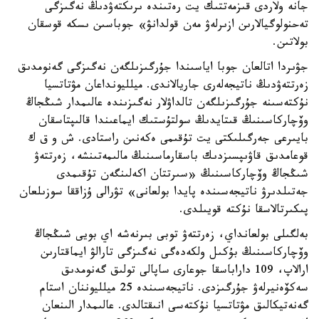
جانە ولاردى قىزمەتتىك يت رەتىندە ىرىكتەۋدىڭ نەگىزگى
تەحنولوگيالارىن ازىرلەۋ مەن قولدانۋ» جوباسىن ىسكە قوسقان
بولاتىن.
جۋىردا اتالعان جوبا اياسىندا جۇرگىزىلگەن نەگىزگى گەنومدىق
زەرتتەۋدىڭ ناتيجەلەرى جاريالاندى. ميلليونداعان مۋتاتسيا
نۇكتەسىنە جۇرگىزىلگەن تالداۋلار نەگىزىندە عالىمدار شىڭجاڭ
وۆچاركاسىنىڭ قىتايدىڭ سولتۇستىك ايماعىندا قالىپتاسقان
بايىرعى جەرگىلىكتى يت تۇقىمى ەكەنىن راستادى. ش و ق ك
قوعامدىق قاۋىپسىزدىك باسقارماسىنىڭ مالىمەتىنشە، زەرتتەۋ
شىڭجاڭ وۆچاركاسىنىڭ «سىرتتان اكەلىنگەن تۇقىمدى
جەتىلدىرۋ ناتيجەسىندە پايدا بولعانى» تۋرالى ۇزاققا سوزىلعان
پىكىرتالاسقا نۇكتە قويىلدى.
بەلگىلى بولعانداي، زەرتتەۋ توبى بىرنەشە اي بويى شىڭجاڭ
وۆچاركاسىنىڭ بۇكىل ولكەدەگى نەگىزگى تارالۋ ايماقتارىن
ارالاپ، 109 داراباسقا جوعارى ساپالى تولىق گەنومدىق
سەكۆەنيرلەۋ جۇرگىزدى. ناتيجەسىندە 25 ميلليوننان استام
گەنەتيكالىق مۋتاتسيا نۇكتەسى انىقتالدى. عالىمدار الىنعان