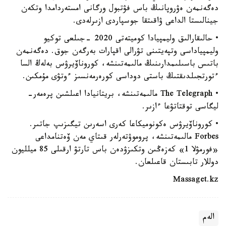
دەگەنمەن ەۋروپانىڭ باس فۋتبول ورگانى امستەردامدا وتكەن
جينالىستا الداعى ۋاقىتقا جوسپاردى ازىرلەدى.
• حالىقارالىق وليمپيادا كوميتەتى 2020 -جىلعى توكيو
وليمپياداسى وتپەيتىنى تۋرالى اقپارات بەرگەن جوق. دەگەنمەن
باتىس باسىلىمدارىنىڭ مالىمەتىنشە، كوروناۆيرۋس بەلەڭ السا
ءتورتجىلدىقتىڭ باستى دوداسى كورەرمەنسىز ءوتۋى مۇمكىن.
• The Telegraph مالىمەتىنشە، بريتانيادا اعىلشىن پرەمەر-
ليگاسى توقتاتۋعا ءازىر.
• كوروناۆيرۋس ەكونوميكاعا كەرى اسەرىن تيگىزىپ جاتىر.
Forbes مالىمەتىنشە، پروموۋتەرلەر قىتاي مەن ۆەتنامداعى
«فورمۋلا 1» كەزەڭىن وتكىزۋدەن باس تارتۋ ارقىلى 85 ميلليون
دوللار تابىستان قاعىلعان.
Massaget.kz
الەم