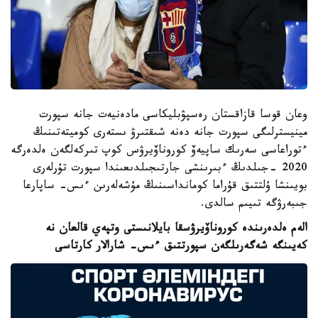
وعان قوسا قازاقستان رەسپۋبليكاسى مادەنيەت جانە سپورت
مينيسترلىگى سپورت جانە دەنە شىقتىرۋ ىستەرى كوميتەتىنىڭ
ءتوراعاسى سەرىك ساپيەۆ كوروناۆيرۋس كوپ تىركەلگەن ەلدەرگە
2020 -جىلدىڭ ءبىرىنشى جارتىجىلدىعىندا سپورت تۇرلەرى
بويىنشا ۇلتتىق قۇراما كومانداسىنىڭ مۇشەلەرىن ءىس- ساپارعا
جىبەرۋگە تىيىم سالدى.
الەم ەلدەرىندە كوروناۆيرۋسقا بايلانىستى وتپەي قالعان نە
كەيىنگە شەگەرىلگەن سپورتتىق ءىس- شارالار كارتاسى