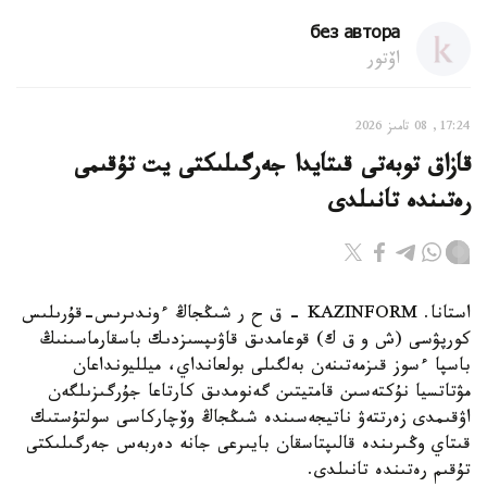
без автора
اۆتور
17:24, 08 تامىز 2026
قازاق توبەتى قىتايدا جەرگىلىكتى يت تۇقىمى
رەتىندە تانىلدى
استانا. KAZINFORM – ق ح ر شىڭجاڭ ءوندىرىس-قۇرىلىس
كورپۋسى (ش و ق ك) قوعامدىق قاۋىپسىزدىك باسقارماسىنىڭ
باسپا ءسوز قىزمەتىنەن بەلگىلى بولعانداي، ميلليونداعان
مۋتاتسيا نۇكتەسىن قامتيتىن گەنومدىق كارتاعا جۇرگىزىلگەن
اۋقىمدى زەرتتەۋ ناتيجەسىندە شىڭجاڭ وۆچاركاسى سولتۇستىك
قىتاي وڭىرىندە قالىپتاسقان بايىرعى جانە دەربەس جەرگىلىكتى
تۇقىم رەتىندە تانىلدى.