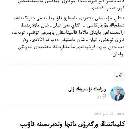
قامتاماسىز ەتۋ قىزمەتىندە جوعارى ايماقتىق بەيىمدىلىگىن
كورسەتىپ كەلەدى.
قىتاي جۇمىسشى يتتەردى باسقارۋ قاۋىمداستىعى دەرەگىنشە،
شىڭجاڭ وۆچاركاسى - التاي مەن تيان-شان تاۋلارىنىڭ
ارالىعىنداعى بايتاق دالادا قالىپتاسقان بايىرعى تۇقىم، توبەت،
قازاق توبەتى، تيان-شان ماستيفى دەپ تە اتالادى. ولار
ەجەلدەن بەرى كوشپەندى حالىقتاردىڭ سەنىمدى سەرىگى
بولعان.
الەم
ريزابەك نۇسىپبەك ۇلى
اۆتور
16:18, 08 تامىز 2026
كليماتتىڭ وزگەرۋى ماتچا وندىرىسىنە قاۋىپ