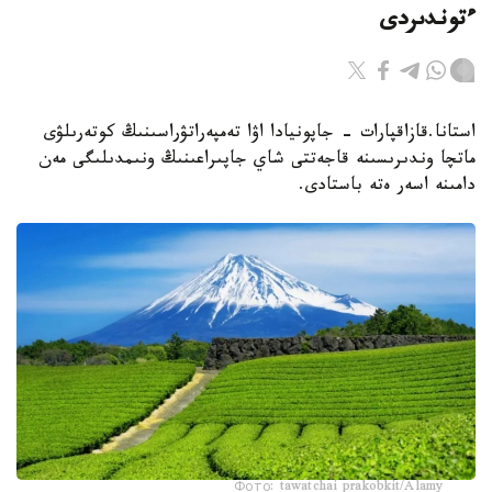
ءتوندىردى
استانا.قازاقپارات - جاپونيادا اۋا تەمپەراتۋراسىنىڭ كوتەرىلۋى
ماتچا وندىرىسىنە قاجەتتى شاي جاپىراعىنىڭ ونىمدىلىگى مەن
دامىنە اسەر ەتە باستادى.
Фото: tawatchai prakobkit/Alamy