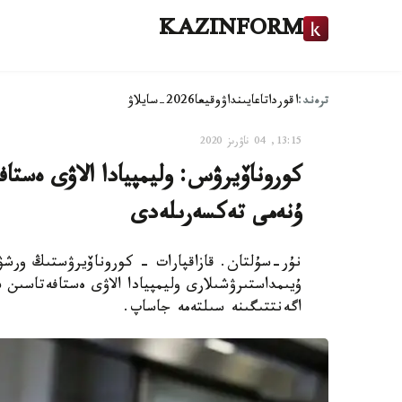
KAZINFORM
ترەند:
اقوردا
تاعايىنداۋ
وقيعا
2026-سايلاۋ
13:15, 04 ناۋرىز 2020
كوروناۆيرۋس: وليمپيادا الاۋى ەستاف
ۇنەمى تەكسەرىلەدى
نۇر-سۇلتان. قازاقپارات - كوروناۆيرۋستىڭ ورشۋى
اگەنتتىگىنە سىلتەمە جاساپ.