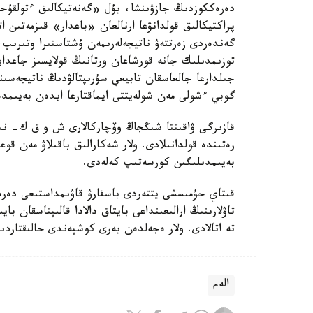
دەرەككوزدىڭ جازۋىنشا، بۇل «گەنەتيكالىق ءتولقۇج
پراكتيكالىق قولدانۋعا ارنالعان «باعدار» قىزمەتىن 
گەندەردى زەرتتەۋ ناتيجەلەرىمەن ۇشتاستىرا وتىرىپ
توزىمدىلىك جانە قورشاعان ورتانىڭ قولايسىز جاعدايل
جىلدارعا جالعاسقان تابيعي سۇرىپتالۋدىڭ ناتيجەسى
گوبي ءشولى مەن شولەيتتى ايماقتارعا ابدەن بەيىمدە
قازىرگى ۋاقىتتا شىڭجاڭ وۆچاركالارى ش و ق ك- نىڭ 
رەتىندە قولدانىلادى. ولار شەكارالىق باقىلاۋ مەن قوع
بەيىمدىلىگىن كورسەتىپ كەلەدى.
قىتاي جۇمىسشى يتتەردى باسقارۋ قاۋىمداستىعى دە
تاۋلارىنىڭ ارالىعىنداعى بايتاق دالادا قالىپتاسقان 
تە اتالادى. ولار ەجەلدەن بەرى كوشپەندى حالىقتار
الەم