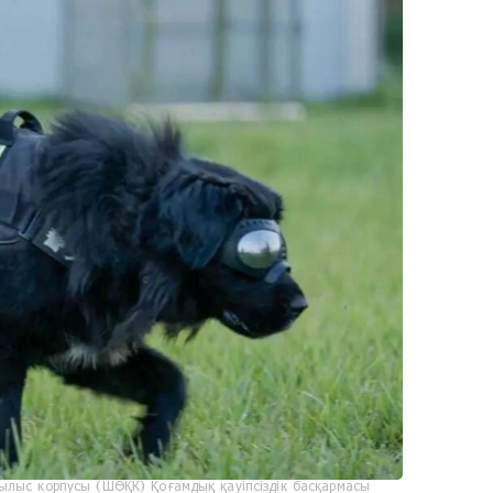
ылыс корпусы (ШӨҚК) Қоғамдық қауіпсіздік басқармасы