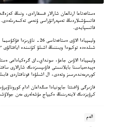
ەستافەتاعا ارنالعان شارالار قىسقارادى، ونىڭ كەزەڭد
قاتىسۋشىلاردىڭ تەمپەراتۋراسى ۇنەمى تەكسەرىلەدى. ەگ
قاتىسپايدى.
شىلدەدە توكيودا ويىننىڭ اشىلۋ كۇنىندە اياقتالۋى 
وليمپيادا الاۋىن جاعۋ، سونداي-اق گرەكياداعى ەستا
ەپيدەمياسىنا بايلانىستى قاۋىپسىزدىك شارالارى ساقتا
كورەرمەندەرسىز وتەدى، ال اشىلۋدا قوناقتاردى قابىلد
كرۋيزدىك لاينەرىنىڭ ەكيپاج مۇشەلەرى مەن جولاۋشىلارى بولعان. 12
الەم