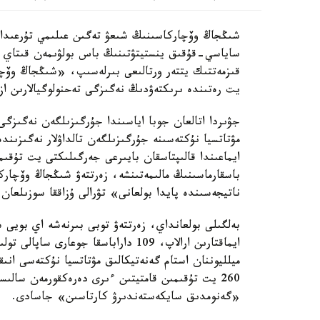
ساياسي-قۇقىق ينستيتۋتىنىڭ باس بولۋىمەن قىتاي عى
قىزمەتتىك يتتەر ورتالىعى بىرلەسىپ، «شىڭجاڭ وۆچا
يت رەتىندە ىرىكتەۋدىڭ نەگىزگى تەحنولوگيالارىن از
جۋىردا اتالعان جوبا اياسىندا جۇرگىزىلگەن نەگىزگى
مۋتاتسيا نۇكتەسىنە جۇرگىزىلگەن تالداۋلار نەگىزىن
ايماعىندا قالىپتاسقان بايىرعى جەرگىلىكتى يت تۇق
باسقارماسىنىڭ مالىمەتىنشە، زەرتتەۋ شىڭجاڭ وۆچار
ناتيجەسىندە پايدا بولعانى» تۋرالى ۇزاققا سوزىلعان 
بەلگىلى بولعانداي، زەرتتەۋ توبى بىرنەشە اي بويى
ميلليوننان استام گەنەتيكالىق مۋتاتسيا نۇكتەسى انى
260 يت تۇقىمىن قامتيتىن ءىرى دەرەكقورمەن سا
«گەنومدىق سايكەستەندىرۋ كارتاسىن» جاسادى.