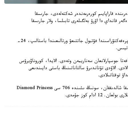
ەرىندە قاراپايىم كورەرمەندەر شەكتەلەدى، جارىسقا
ەر قانداي دا اۋرۋ بەلگىلەرى تابىلسا، ولار جارىسقا
وليمپيادا الاۋى ەستافەتاسى 26- ناۋرىزدا فۋكۋسيما پرەفەكتۋراسىندا فۋتبول جاتتىعۋ ورتالىعىندا باستالىپ، 24-
ءتيىس.
فەتا جوسپارلانعان سەناريمەن وتەدى. الايدا، كوروناۆيرۋس
لادى. الاۋدى تۇتاندىرۋ سالتاناتىنىڭ باستى دايىندىعى
اۋ توقتاتىلادى.
قازىرگى ۋاقىتتا جاپونيادا مىڭداعان ادام كوروناۆيرۋسقا شالدىققان، سونىڭ ىشىندە 706 سى Diamond Princess
 ادام كوز جۇمدى.