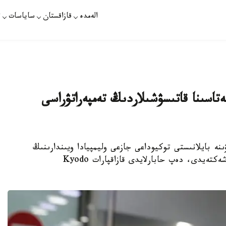
الەمدە
قازاقستان
ساياسات
ت
ەتاسىنا قاتىسۋشىلاردىڭ تەمپەراتۋراسى
نە بايلانىستى توكيوداعى جازعى وليمپيادا ويىندارىنىڭ
ۇيىمداستىرۋشىلارى وليمپيادا الاۋى ەستافەتاسىن شەكتەيدى، دەپ حابارلايدى قازاقپارات Kyodo