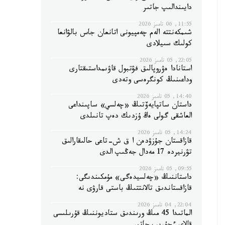
دايىندالىپ جاتىر
11:55, 06 تامىز 2026
شىمكەنتتە الەم چەمپيونى اتانعان جاس بالۋانعا
كولىك سىيلادى
22:05, 05 تامىز 2026
استانادا ەۋروپالىق فۋتبول قاۋىمداستىقتارى
وداعىنىڭ كونگرەسى وتەدى
14:40, 05 تامىز 2026
داستان ساتپايەۆتىڭ «چەلسي» ساپىنداعى
العاشقى گولى ەڭ ۇزدىك دەپ تانىلدى
14:24, 05 تامىز 2026
قازاقستان جۇزۋدەن ا ق ش-تاعى حالىقارالىق
تۋرنيردە 17 مەدال جەڭىپ الدى
09:55, 05 تامىز 2026
داستاننىڭ «چەلسيدەگى» مۇمكىندىگى:
قازاقستاندىق تالانتتىڭ باستى قارۋى نە
22:04, 04 تامىز 2026
الماتىدا 45 مىڭ ورىندىق ستاديوننىڭ قۇرىلىسى