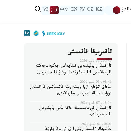
الداۋ
KZ
QZ
РУ
EN
中文
ق ز
ЎЗ
تاقىرىپقا قاتىستى
09:40, 09 تامىز 2026
قازاقستان پوليتسەيى قىتايداعى جەكپە-جەكتە
قارسىلاسىن 13 سەكۋندتا نوكاۋتقا جىبەردى
08:41, 09 تامىز 2026
ساداق اتۋدان ازيا ويىندارىنا قاتىساتىن قازاقستان
قۇراماسىنىڭ ءتىزىمى جاريالاندى
18:04, 07 تامىز 2026
قازاقستان قۇراماسىنىڭ جاڭا باس باپكەرىن
تانىستىرىلدى
08:55, 07 تامىز 2026
جانىبەك ءالىمحان ۇلى ا ق ش-قا بارۋعا