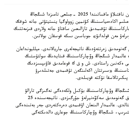
شىڭجاڭ وۆچاركاسىنىڭ شىعۋ تەگىن عىلىمي تۇرعىدان ناقتىلاۋ ماقساتىندا 2025 -جىلعى تامىزدا شىڭجاڭ
لىم اكادەمياسىنىڭ كۋنمين زوولوگيا ينستيتۋتى جانە شوقك
ركاسىنىڭ تۇقىمدىق تازالىعىن ساقتاۋ جانە ولاردى قىزمەتتىك
ىرلەۋ مەن قولدانۋ» جوباسىن ىسكە قوسقان بولاتىن.
 گەنومدىق زەرتتەۋدىڭ ناتيجەلەرى جاريالاندى. ميلليونداعان
دە عالىمدار شىڭجاڭ وۆچاركاسىنىڭ قىتايدىڭ سولتۇستىك
ىمى ەكەنىن راستادى. ش و ق ك قوعامدىق قاۋىپسىزدىك
كاسىنىڭ «سىرتتان اكەلىنگەن تۇقىمدى جەتىلدىرۋ
پىكىرتالاسقا نۇكتە قويىلدى.
 شىڭجاڭ وۆچاركاسىنىڭ بۇكىل ولكەدەگى نەگىزگى تارالۋ
ايماقتارىن ارالاپ، 109 داراباسقا جوعارى ساپالى تولىق گەنومدىق سەكۆەنيرلەۋ جۇرگىزدى. ناتيجەسىندە 25
قتالدى. عالىمدار الىنعان اۋقىمدى دەرەكتەردى جەر بەتىندەگى
لىستىرىپ، شىڭجاڭ وۆچاركاسىنىڭ جوعارى دالدىكتەگى