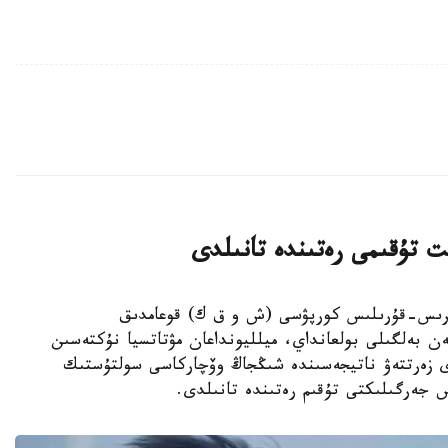
ت تۇقىمى رەتىندە تانىلدى
ىڭجاڭ ءوندىرىس-قۇرىلىس كورپۋسى (ش و ق ك) قوعامدىق
ەن بەلگىلى بولعانداي، ميلليونداعان مۋتاتسيا نۇكتەسىن
دى زەرتتەۋ ناتيجەسىندە شىڭجاڭ وۆچاركاسى سولتۇستىك
س جەرگىلىكتى تۇقىم رەتىندە تانىلدى.