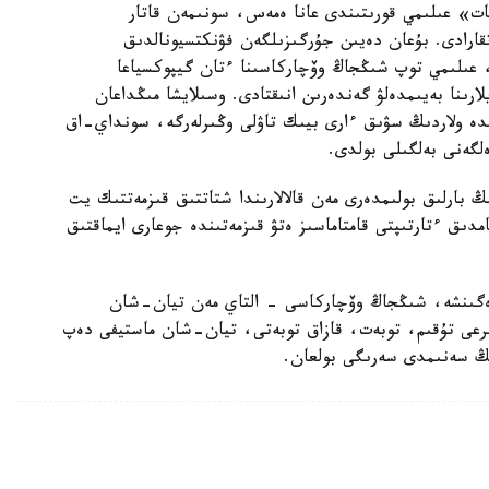
ات» عىلىمي قورىتىندى عانا ەمەس، سونىمەن قاتار
اتقارادى. بۇعان دەيىن جۇرگىزىلگەن فۋنكتسيونالدىق
، عىلىمي توپ شىڭجاڭ وۆچاركاسىنا ءتان گيپوكسياعا
ارىنا بەيىمدەلۋ گەندەرىن انىقتادى. وسىلايشا مىڭداعان
ندە ولاردىڭ سۋىق ءارى بيىك تاۋلى وڭىرلەرگە، سونداي-اق
لگەنى بەلگىلى بولدى.
بارلىق بولىمدەرى مەن قالالارىندا شتاتتىق قىزمەتتىك يت
امدىق ءتارتىپتى قامتاماسىز ەتۋ قىزمەتىندە جوعارى ايماقتىق
رەگىنشە، شىڭجاڭ وۆچاركاسى - التاي مەن تيان-شان
بايىرعى تۇقىم، توبەت، قازاق توبەتى، تيان-شان ماستيفى دەپ
دىڭ سەنىمدى سەرىگى بولعان.