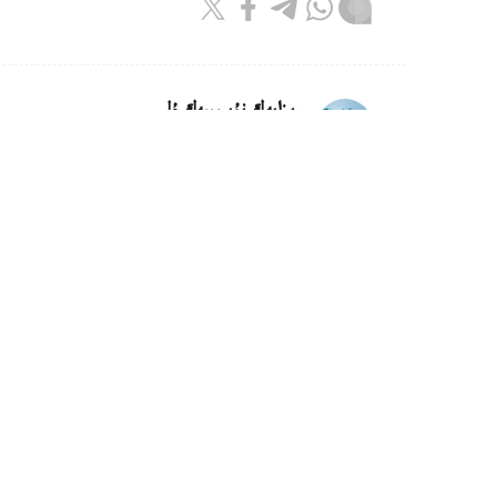
ريزابەك نۇسىپبەك ۇلى
اۆتور
16:18, 08 تامىز 2026
كليماتتىڭ وزگەرۋى ماتچا وندىرىسى
استانا.قازاقپارات - جاپونيادا اۋا تەمپەراتۋراسى
ونىمدىلىگى مەن دامىنە اسەر ەتە باستادى.