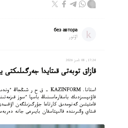
без автора
اۆتور
17:24, 08 تامىز 2026
قازاق توبەتى قىتايدا جەرگىلىكتى ي
استانا. KAZINFORM – ق ح ر ش
قاۋىپسىزدىك باسقارماسىنىڭ باسپا ءسوز قىزمەتىن
قامتيتىن گەنومدىق كارتاعا جۇرگىزىلگەن اۋقىم
قىتاي وڭىرىندە قالىپتاسقان بايىرعى جانە دەربە