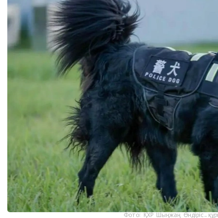
Фото: ҚХР Шыңжаң Өндіріс-құр