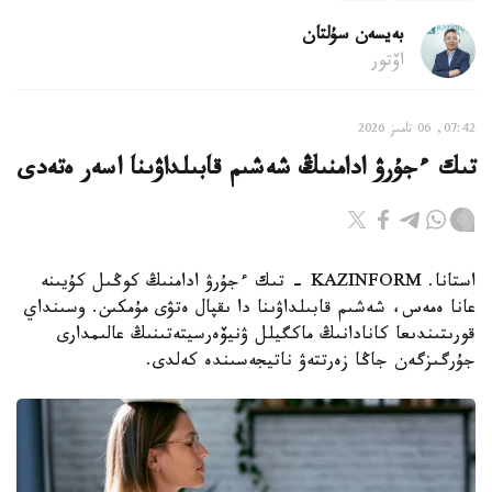
بەيسەن سۇلتان
اۆتور
07:42, 06 تامىز 2026
تىك ءجۇرۋ ادامنىڭ شەشىم قابىلداۋىنا اسەر ەتەدى
استانا. KAZINFORM - تىك ءجۇرۋ ادامنىڭ كوڭىل كۇيىنە
عانا ەمەس، شەشىم قابىلداۋىنا دا ىقپال ەتۋى مۇمكىن. وسىنداي
قورىتىندىعا كانادانىڭ ماكگيلل ۋنيۆەرسيتەتىنىڭ عالىمدارى
جۇرگىزگەن جاڭا زەرتتەۋ ناتيجەسىندە كەلدى.