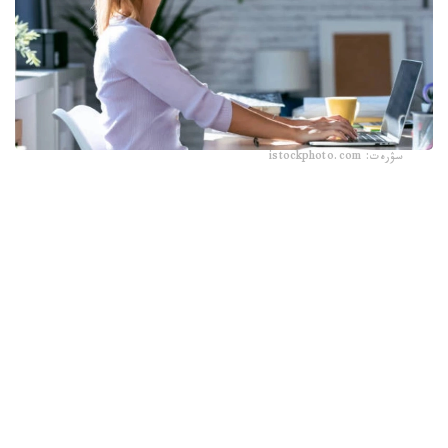
سۋرەت: istockphoto.com
زەرتتەۋگە ۋنيۆەرسيتەتتىڭ 200 گە جۋىق ستۋدەنتى مەن
قىزمەتكەرى قاتىستى. ەڭ قىزىعى، زەرتتەۋشىلەر قاتىسۋشىلارعا
دەنەسىن تىك ۇستاۋدى نەمەسە ەڭكەيۋدى ارنايى تاپسىرماعان.
ونىڭ ورنىنا جۇمىس ورنىن ءارتۇرلى ەتىپ ۇيىمداستىرعان: ءبىر
توپقا پلانشەت بيىكتەۋ تىرەۋىشكە قويىلىپ، ولار ەرىكسىز تىك
وتىرسا، ەكىنشى توپقا قۇرىلعى الاسا ۇستەلگە ورنالاستىرىلىپ،
قاتىسۋشىلاردىڭ ەڭكەيۋىنە تۋرا كەلگەن.
ودان كەيىن قاتىسۋشىلار تاۋەكەلگە بەيىمدىلىكتى باعالايتىن
تاپسىرما ورىندادى. ولار ۆيرتۋالدى شاردى ۇرلەۋى كەرەك بولدى: