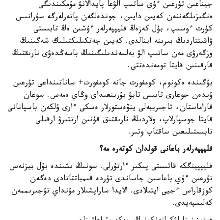
جيناعىن تۇرعىن ءۇي ساتىپ الۋعا پايدالانۋ مۇمكىندىگى
ەنگىزىلگەننەن كەيىن دايىن، جوندەلگەن پاتەرلەرگە سۇرانىس
كۇرت ءوسىپ، بۇل كەزەڭ فليپپەرلەر ءۇشىن ەڭ تابىستى
ۋاقىتتاردىڭ بىرىنە اينالدى. كەيىن جەتكىلىكتىلىك شەگىنىڭ
وزگەرۋى مەن ساتىپ الۋ بەلسەندىلىگىنىڭ باسەڭدەۋى نارىقتىڭ
قارقىنىن قايتا تومەندەتتى.
بۇگىندە ەكونوم، كومفورت جانە كومفورت+ ساناتىنداعى تۇرعىن
ۇيدەن جوعارى تابىس تابۋ بۇرىنعىداي وڭاي ەمەس. سوعان
قاراماستان، تاجىريبەلى ينۆەستورلار ەسكى ءارى ۇلكەن باسپانانى
قايتا جوسپارلاپ، ولاردىڭ نارىقتىق قۇنىن ارتتىرۋ ارقىلى
تابىستىلىعىن ساقتاپ وتىر.
فليپپەرلەر باعانى قولدان كوتەرە مە؟
فليپپينگكە قاتىستى پىكىر ءارتۇرلى. سونىڭ ىشىندە بۇل بيزنەس
تۇرعىن ءۇي باعاسىن جاساندى تۇردە قىمباتتاتادى دەگەن
كوزقاراس ءجيى ايتىلادى. الايدا ساراپشىلار مۇنداي تۇجىرىممەن
كەلىسپەيدى.