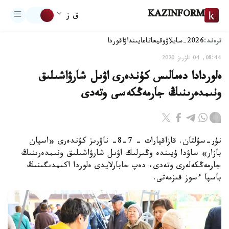
KAZINFORM
ق ز
ترەند:
2026-سايلاۋ
وقيعا
تاعايىنداۋ
اقوردا
08:44, 04 ناۋرىز 2020
ەلوردادا دەمالىس كۇندەرى اۋىل شارۋاشىلىق
ونىمدەرىنىڭ جارمەڭكەسى وتەدى
نۇر-سۇلتان. قازاقپارات – 7-8- ناۋرىز كۇندەرى «اسپان
بازار» ساۋدا ۇيىندە وڭىرلىك اۋىل شارۋاشىلىق ونىمدەرىنىڭ
جارمەڭكەلەرى وتەدى، دەپ حابارلايدى ەلوردا اكىمدىگىنىڭ
باسپا ءسوز قىزمەتى.