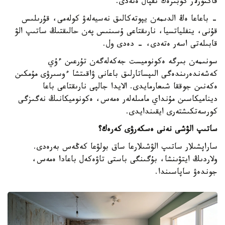
فاكتورلار كوبىرەك ىقپال ەتەدى.
- باعاعا ەڭ الدىمەن يپوتەكالىق نەسيەلەۋ كولەمى، قۇرىلىس
قۇنى، ينفلياتسيا، نارىقتاعى ۇسىنىس پەن حالىقتىڭ ساتىپ الۋ
قابىلەتى اسەر ەتەدى، - دەدى ول.
سونىمەن بىرگە ەكونوميست جەكەلەگەن تۇرعىن ءۇي
كەشەندەرىندەگى الىپساتارلىق باعانى ۋاقىتشا ءوسىرۋى مۇمكىن
ەكەنىن جوققا شىعارمايدى. الايدا جالپى نارىقتاعى باعا
ديناميكاسىن مۇنداي مامىلەلەر ەمەس، ەكونوميكانىڭ نەگىزگى
كورسەتكىشتەرى ايقىندايدى.
ساتىپ الۋشى نەنى ەسكەرۋى كەرەك؟
ساراپشىلار ساتىپ الۋشىلارعا ساق بولۋعا كەڭەس بەرەدى.
ولاردىڭ ايتۋىنشا، بۇگىنگى باستى تاۋەكەل باعادا ەمەس،
جوندەۋ ساپاسىندا.