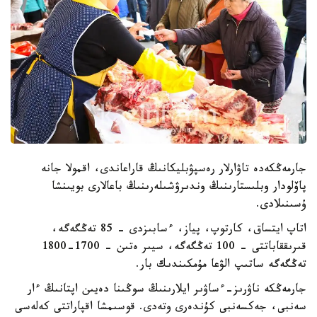
جارمەڭكەدە تاۋارلار رەسپۋبليكانىڭ قاراعاندى، اقمولا جانە
پاۆلودار وبلىستارىنىڭ وندىرۋشىلەرىنىڭ باعالارى بويىنشا
ۇسىنىلادى.
اتاپ ايتساق، كارتوپ، پياز، ءسابىزدى - 85 تەڭگەگە،
قىرىققاباتتى - 100 تەڭگەگە، سيىر ەتىن - 1700-1800
تەڭگەگە ساتىپ الۋعا مۇمكىندىك بار.
جارمەڭكە ناۋرىز-ءساۋىر ايلارىنىڭ سوڭىنا دەيىن اپتانىڭ ءار
سەنبى، جەكسەنبى كۇندەرى وتەدى. قوسىمشا اقپاراتتى كەلەسى