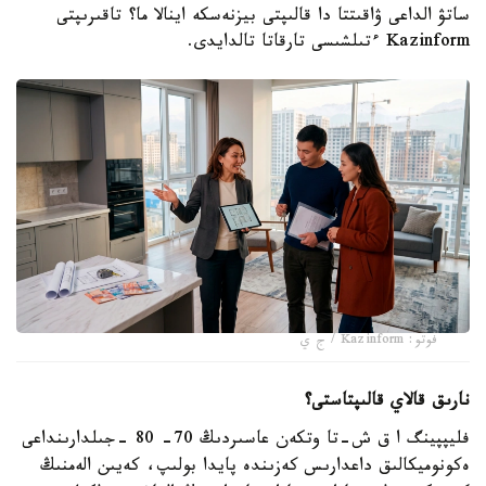
ساتۋ الداعى ۋاقىتتا دا قالىپتى بيزنەسكە اينالا ما؟ تاقىرىپتى
Kazinform ءتىلشىسى تارقاتا تالدايدى.
فوتو: Kazinform / ج ي
نارىق قالاي قالىپتاستى؟
فليپپينگ ا ق ش-تا وتكەن عاسىردىڭ 70- 80 -جىلدارىنداعى
ەكونوميكالىق داعدارىس كەزىندە پايدا بولىپ، كەيىن الەمنىڭ