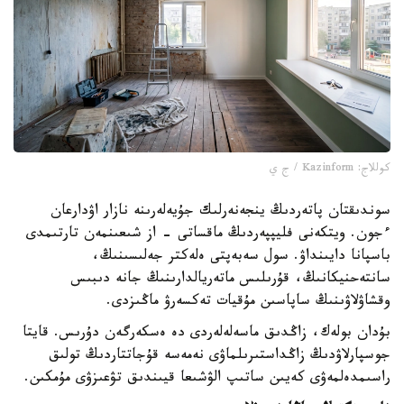
كوللاج: Kazinform / ج ي
سوندىقتان پاتەردىڭ ينجەنەرلىك جۇيەلەرىنە نازار اۋدارعان
ءجون. ويتكەنى فليپپەردىڭ ماقساتى - از شىعىنمەن تارتىمدى
باسپانا دايىنداۋ. سول سەبەپتى ەلەكتر جەلىسىنىڭ،
سانتەحنيكانىڭ، قۇرىلىس ماتەريالدارىنىڭ جانە دىبىس
وقشاۋلاۋىنىڭ ساپاسىن مۇقيات تەكسەرۋ ماڭىزدى.
بۇدان بولەك، زاڭدىق ماسەلەلەردى دە ەسكەرگەن دۇرىس. قايتا
جوسپارلاۋدىڭ زاڭداستىرىلماۋى نەمەسە قۇجاتتاردىڭ تولىق
راسىمدەلمەۋى كەيىن ساتىپ الۋشىعا قيىندىق تۋعىزۋى مۇمكىن.