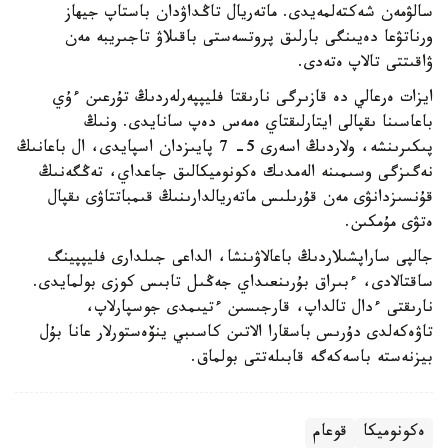
سالۋمەن شەكتەلمەيدى. ماتەريال تاڭداۋدان باستاپ جيھاز
ورناتۋعا دەيىنگى بارلىق پروتسەستى باقىلاۋ تاجىريبە مەن
ۋاقىتتى تالاپ ەتەدى.
ايزات ەرعالي دە قازىرگى نارىقتا فليپپەرلەردىڭ تۇرعىن ءۇي
باعاسىنا ىقپالى ايتارلىقتاي ەمەس دەپ سانايدى. ونىڭ
پىكىرىنشە، ولاردىڭ اسەرى 5- 7 پايىزدان اسپايدى، ال باعانىڭ
نەگىزگى وسىمىنە الەمدىك ەكونوميكالىق جاعداي، تەڭگەنىڭ
قۇنسىزدانۋى مەن قۇرىلىس ماتەريالدارىنىڭ قىمباتتاۋى ىقپال
ەتۋى مۇمكىن.
جالپى ساراپشىلاردىڭ باعالاۋىنشا، الداعى جىلدارى فليپپينگ
ساقتالادى، ءبىراق بۇرىنعىداي جەڭىل تابىس كوزى بولمايدى.
نارىقتى ءدال تالداپ، قارجىسىن ءتيىمدى جوسپارلاپ،
تاۋەكەلدى دۇرىس باسقارا الاتىن كاسىبي ينۆەستورلار عانا بۇل
بيزنەستە باسەكەگە قابىلەتتى بولماق.
ەكونوميكا
قوعام