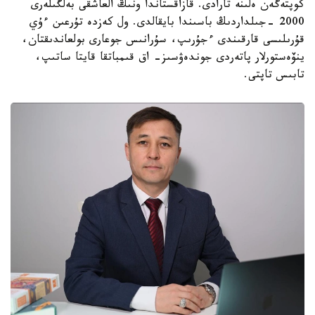
كوپتەگەن ەلىنە تارادى. قازاقستاندا ونىڭ العاشقى بەلگىلەرى
2000 -جىلداردىڭ باسىندا بايقالدى. ول كەزدە تۇرعىن ءۇي
قۇرىلىسى قارقىندى ءجۇرىپ، سۇرانىس جوعارى بولعاندىقتان،
ينۆەستورلار پاتەردى جوندەۋسىز- اق قىمباتقا قايتا ساتىپ،
تابىس تاپتى.