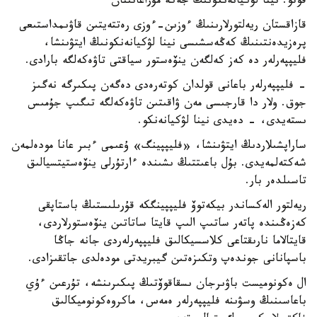
فوتو: نينا لۋكيانەنكونىڭ جەكە مۇراعاتىنان
قازاقستان ريەلتورلارىنىڭ ءوزىن-ءوزى رەتتەيتىن قاۋىمداستىعى
پرەزيدەنتىنىڭ كەڭەسشىسى نينا لۋكيانەنكونىڭ ايتۋىنشا،
فليپپەرلەر دە كەز كەلگەن ينۆەستور سياقتى تاۋەكەلگە بارادى.
- فليپپەرلەر باعانى قولدان كوتەرەدى دەگەن پىكىرگە نەگىز
جوق. ولار دا قارجىسى مەن ۋاقىتىن تاۋەكەلگە تىگىپ جۇمىس
ىستەيدى، - دەيدى نينا لۋكيانەنكو.
ساراپشىلاردىڭ ايتۋىنشا، «فليپپينگ» ۇعىمى ءبىر عانا مودەلمەن
شەكتەلمەيدى. بۇل باعىتتىڭ ىشىندە ءارتۇرلى ينۆەستيتسيالىق
تاسىلدەر بار.
ريەلتور الەكساندر بيكەتوۆ فليپپينگكە قۇرىلىستىڭ باستاپقى
كەزەڭىندە پاتەر ساتىپ الىپ قايتا ساتاتىن ينۆەستورلاردى،
قايتالاما نارىقتاعى كلاسسيكالىق فليپپەرلەردى جانە جاڭا
باسپانانى جوندەپ وتكىزەتىن گيبريدتى مودەلدى جاتقىزادى.
ال ەكونوميست باۋىرجان ىسقاقوۆتىڭ پىكىرىنشە، تۇرعىن ءۇي
باعاسىنىڭ وسۋىنە فليپپەرلەر ەمەس، ماكروەكونوميكالىق