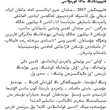
فليپپينگتىڭ جاڭا فورمۋلاسى
فليپپينگپەن 2017 -جىلدان بەرى اينالىسىپ كەلە جاتقان ايزات
ەرعالي بۇل كاسىپكە كەزدەيسوق كەلگەنىن ايتادى. العاشقى
پاتەردىڭ باستاپقى جارناسىنا اتا-اناسى 5 ميلليون تەڭگە
بەرگەن. ءبىر جىلدان كەيىن وتباسى باسپانانى ساتىپ،
تۇسكەن 3 ميلليون تەڭگە پايدانى يپوتەكانىڭ نەگىزگى قارىزىن
وتەۋگە جۇمساعان. كەيىن وسى ءتاسىلدى بىرنەشە رەت قايتالاپ،
ءار مامىلەدەن تۇسكەن قاراجاتتى كەلەسى ينۆەستيتسياعا
باعىتتاپ وتىرعان.
- اۋەلى ءبىر بولمەلى پاتەردى ارماندادىق. كەيىن ەكى
بولمەلىگە، ودان ءۇش بولمەلىگە كوشتىك. وسى جولدىڭ
بارىنەن ءوز ەڭبەگىمىزبەن وتتىك، - دەدى ول.
ونىڭ ايتۋىنشا، فليپپينگتەگى ەڭ كۇردەلى كەزەڭ - جوندەۋ
جۇمىسى. باستى ماقسات - پاتەردى بارىنشا كوپ ساتىپ الۋشىعا
تارتىمدى ەتىپ ۇسىنۋ. سوندىقتان كوبىنە بەيتاراپ تۇستەر مەن
مينيماليستىك ينتەرەر تاڭدالىپ، ساتىلىم الدىندا
حوۋمستەيدجينگ ءادىسى قولدانىلادى. الايدا بۇل بيزنەس قارجى