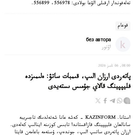
تەلەفوندار ارقىلى الۋعا بولادى: 556978، 556899.
قوعام
без автора
اۆتور
08:00, 06 تامىز 2026
پاتەردى ارزان الىپ، قىمبات ساتۋ: ەلىمىزدە
فليپپينگ قالاي جۇمىس ىستەيدى
استانا. KAZINFORM - كەشە عانا شەتەلدىك تاجىريبە
سانالعان فليپپينگ قازاقستاندا تابىس كوزىنە اينالىپ كەلەدى.
ارزان پاتەردى ساتىپ الىپ، جوندەپ، ۇستەمە باعامەن قايتا