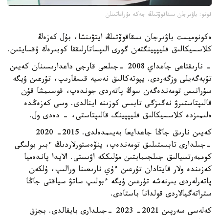
فوتو: باۋىرجان ىسقاقوۆتىڭ جەكە مۇراعاتىنان
ەكونوميست باۋىرجان ىسقاقوۆتىڭ ايتۋىنشا، بۇل كەزەڭ
كلاسسيكالىق فليپپينگتەن گورى الىپساتارلىققا كوبىرەك ۇقسايتىن.
- نارىقتاعى جاعداي 2008 -جىلعى قارجى داعدارىسىنان كەيىن
تۇبەگەيلى وزگەردى. يپوتەكالىق نەسيە قىسقارىپ، تۇرعىن ۇيگە
سۇرانىس تومەندەگەن سوڭ پاتەردى جوندەپ، قوسىمشا قۇن
قالىپتاستىرۋ نەگىزگى تابىس كوزىنە اينالدى. وسى كەزەڭدە
ەلىمىزدە كلاسسيكالىق فليپپينگ قالىپتاستى، - دەدى ول.
كەيىن نارىق جاڭا جاعدايعا بەيىمدەلدى. 2015- 2020
-جىلدارى تابىستىلىق تومەندەپ، ينۆەستورلاردىڭ ءبىر بولىگى
كوممەرتسيالىق جىلجىمايتىن مۇلىككە اۋىستى. الايدا پاندەميا
كەزىندە ولار قايتادان تۇرعىن ءۇي نارىعىنا ورالىپ، ۇلكەن
پاتەرلەردى بىرنەشە تۇرعىن ۇيگە ءبولىپ ساتۋ سياقتى جاڭا
ستراتەگيالاردى قولدانا باستادى.
كەلەسى سەرپىن 2021- 2023 -جىلدارى بايقالدى. بجزق