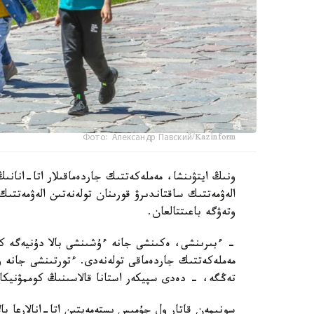
Фото: Александр Павский/Kazinform
ونىڭ ايتۋىنشا، مەملەكەتتىك جاردەماقىلار اتا-انانىڭ
الەۋمەتتىك ساقتاندىرۋ قورىنان تولەنەتىن الەۋمەتتىك
وتەۋگە باعىتتالعان.
تەڭگە، - دەدى سپيكەر استانا قالاسىنىڭ كوممۋنيكاتسي
سونىمەن قاتار ول جۇمىس ىستەمەيتىن اتا-انالارعا بال