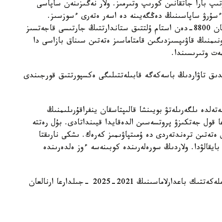
ىپ بارا جاتقانىن كورىپ وتىرمىز. ولار نەگىزىنەن ساپاسى
ر ءسۇرۋ ساپاسىنىڭ دەڭگەيىنە دە اسەر ەتەرى ءسوزسىز.
بۇگىنگى كۇردەلى پروبلەمالاردىڭ ءبىرى - قابىلدانعان 8800-دەن استام ۇلتتىق ستاندارتتىڭ جارتىسى قاجەتسىز
نىمنىڭ قاۋىپسىزدىگىن قامتاماسىز ەتەتىن سىناق بازاسى دا
ت وتىرىسىندا.
ندىق تاۋاردىڭ باسەكەگە قابىلەتتىلىگى ەكسپورتتىق قورجىندى
تەلدە ىلگەرىلەتۋ بويىنشا قالىپتاسقان ينفراقۇرىلىمنىڭ
 قول جەتكىزۋ پروتسەسىن الدەقايدا قيىنداتادى. بۇل رەتتە
 ەتەتىن ترەندتەردى دە ۇمىتپاۋىمىز كەرەك. ىشكى نارىقتا
يقالۋدا. ولاردىڭ سورەلەرىندە كوبىنەسە ءوز ەلدەرىندە
ايتا كەتسەك، بۇگىن ۇكىمەت ساۋدانى دامىتۋدىڭ مەملەكەتتىك باعدارلاماسىنىڭ 2021-2025 -جىلدارعا ارنالعان