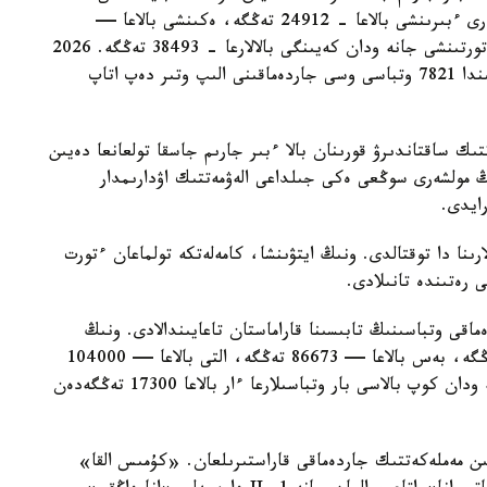
مەملەكەتتىك جاردەماقى بەرىلەدى. بيىل ونىڭ مولشەرى ءبىرىنشى بالاعا - 24912 تەڭگە، ەكىنشى بالاعا —
29454 تەڭگە، ءۇشىنشى بالاعا - 33952 تەڭگە، ءتورتىنشى جانە ودان كەيىنگى بالالارعا - 38493 تەڭگە. 2026
-جىلعى 1- تامىزداعى جاعداي بويىنشا استانا قالاسىندا 7821 وتباسى وسى جاردەماقىنى الىپ وتىر دەپ اتاپ
تىك ساقتاندىرۋ قورىنان بالا ءبىر جارىم جاسقا تولعانعا دەيىن
ىڭ مولشەرى سوڭعى ەكى جىلداعى الەۋمەتتىك اۋدارىمدار
لارىنا دا توقتالدى. ونىڭ ايتۋىنشا، كامەلەتكە تولماعان ءتورت
ى رەتىندە تانىلادى.
ماقى وتباسىنىڭ تابىسىنا قاراماستان تاعايىندالادى. ونىڭ
مولشەرى ءتورت بالاسى بار وتباسىلارعا — 69330 تەڭگە، بەس بالاعا — 86673 تەڭگە، التى بالاعا — 104000
تەڭگە، جەتى بالاعا — 121360 تەڭگە. سەگىز جانە ودان كوپ بالاسى بار وتباسىلارعا ءار بالاعا 17300 تەڭگەدەن
سايىن مەملەكەتتىك جاردەماقى قاراستىرىلعان. «كۇمىس القا»