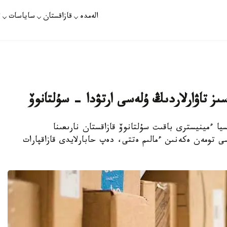
الەمدە
قازاقستان
ساياسات
ت
ىز تاۋارلاردىڭ ۇلەسى ارتۋدا - سۇلتانوۆ
يا ءمينيسترى باقىت سۇلتانوۆ قازاقستان نارىعىنا
 تومەن ەكەنىن ءمالىم ەتتى، دەپ حابارلايدى قازاقپارات