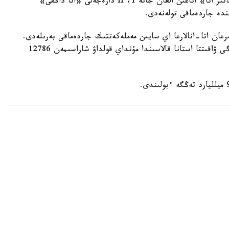
يەگەرلەرىنە — 27680 تەڭگە، ال «التىن القا»، «باتىر انا» اتاعىن العان جانە 1، II دارەجەلى «انا داڭقى»
رعان اتا-انالارعا اي سايىن مەملەكەتتىك جاردەماقى بەرىلەدى.
بيىل ونىڭ مولشەرى 81871 تەڭگەنى قۇرايدى. قازىرگى ۋاقىتتا استانا قالاسىندا مۇنداي قولداۋ شاراسىمەن 12786