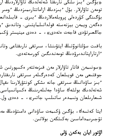
«بۇگىن ءبىز ىشكى نارىقتا شەتەلدىك تاۋارلاردىڭ ارت
تومەن تاۋارلار. بۇل ءبىزدىڭ ازاماتتارىمىزدىڭ ءومى
دەگەن ويمەن بيزنەستە قولدانىلمايتىنى. وتاندىق ءو
جاڭعىرتۋدى قاجەت ەتەدى»، - دەدى مينيستر ۇكىمە
باقىت سۇلتانوۆتىڭ ايتۋىنشا، سىرتقى نارىقتاعى وتا
ءارتاراپتاندىرۋدىڭ تومەندىگىن كورسەتەدى.
«سونىمەن قاتار تاۋارلار مەن قىزمەتتەر ەكسپورتىن شە
جوقتىعى مەن قويىلعان كەدەرگىلەر سىرتقى نارىقتارعا
ءبىز ساۋدانىڭ سىرتقى جانە ىشكى كونتۋرلارىنا ىقپال
شەتەلدىك بولشەك ساۋدا جەلىلەرىنىڭ ەكسپانسياسى با
شىعارىلعان ونىمدەر ساتىلىپ جاتىر»، - دەدى ول.
تۇجىرىمداماسىن بەكىتكەن بولاتىن.
اۆتور ايان بەكەن ۇلى