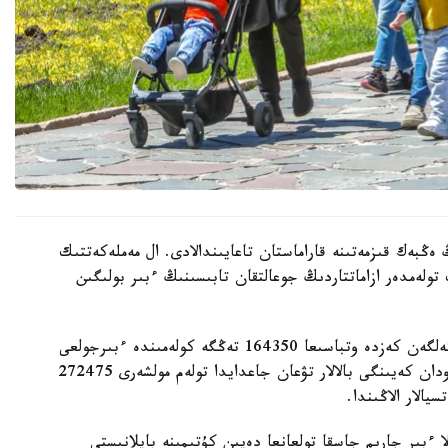
 ەڭبەك قىزمەتىنە قاراماستان تاعايىندالادى. ال مەملەكەتتىك
 تولەمدەر ازاماتتاردىڭ جوعالتقان تابىسىنىڭ ءبىر بولىگىن
- ءبىرىنشى، ەكىنشى جانە ءۇشىنشى بالا دۇنيەگە كەلگەن كەزدە وتباسىعا 164350 تەڭگە كولەمىندە ءبىرجولعى
مەملەكەتتىك جاردەماقى تولەنەدى. ءتورتىنشى جانە ودان كەيىنگى بالالار تۋعان جاعدايدا تولەم مولشەرى 272475
الار الاڭىندا.
ا ءبىر جارىم جاسقا تولعانعا دەيىن كۇتىمىنە بايلانىستى