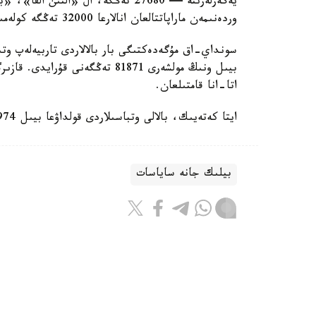
وردەنىمەن ماراپاتتالعان انالارعا 32000 تەڭگە كولەمىندە جاردەماقى تولەنەدى.
سونداي-اق مۇگەدەكتىگى بار بالالاردى تاربيەلەپ وتى
اتا-انا قامتىلعان.
ايتا كەتەيىك، بالالى وتباسىلاردى قولداۋعا بيىل 974 ميلليارد تەڭگە ءبولىندى.
بيلىك جانە ساياسات
باقىتجول كاكەش
اۆتور