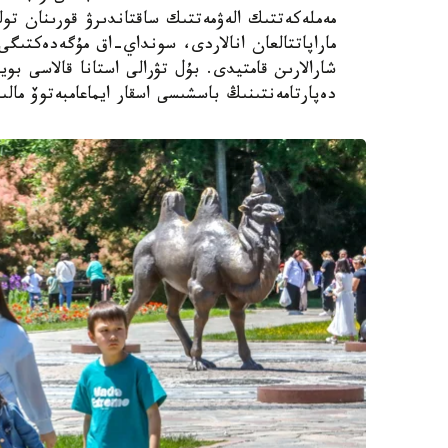
مەملەكەتتىك الەۋمەتتىك ساقتاندىرۋ قورىنان تول
ماراپاتتالعان انالاردى، سونداي-اق مۇگەدەكتىگى ب
شارالارىن قامتيدى. بۇل تۋرالى استانا قالاسى بويى
دەپارتامەنتىنىڭ باسشىسى اسقار ايماعامبەتوۆ مالى