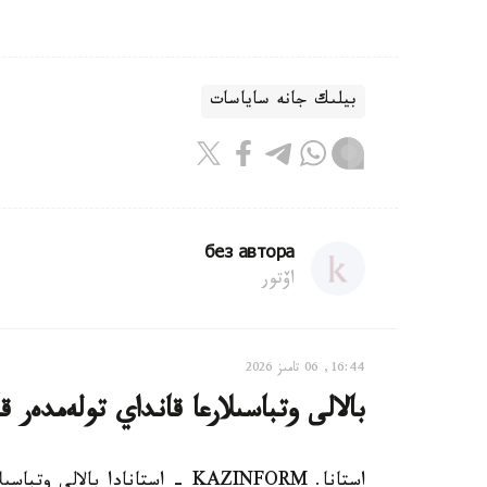
بيلىك جانە ساياسات
без автора
اۆتور
16:44, 06 تامىز 2026
بالالى وتباسىلارعا قانداي تولەمدەر ق
استانا. KAZINFORM - استانادا ب