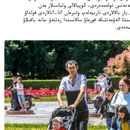
ەنەتىن تولەمدەردى، كوپبالالى وتباسىلار مەن
ار بالالاردى تاربيەلەپ وتىرعان اتا-انالاردى قولداۋ
نشا الەۋمەتتىك قورعاۋ سالاسىندا رەتتەۋ جانە باقىلاۋ
مدەدى.