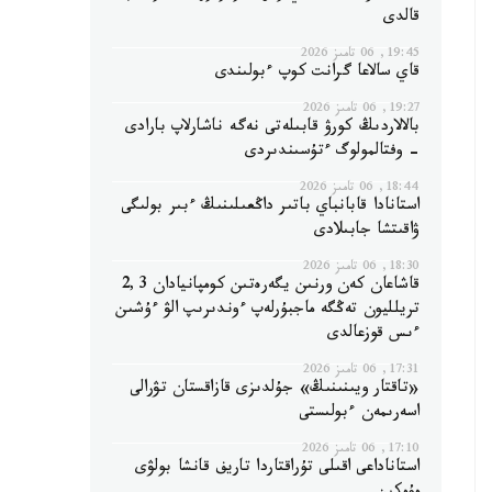
قالدى
19:45, 06 تامىز 2026
قاي سالاعا گرانت كوپ ءبولىندى
19:27, 06 تامىز 2026
بالالاردىڭ كورۋ قابىلەتى نەگە ناشارلاپ بارادى
- وفتالمولوگ ءتۇسىندىردى
18:44, 06 تامىز 2026
استانادا قابانباي باتىر داڭعىلىنىڭ ءبىر بولىگى
ۋاقىتشا جابىلادى
18:30, 06 تامىز 2026
قاشاعان كەن ورنىن يگەرەتىن كومپانيادان 2,3
تريلليون تەڭگە ماجبۇرلەپ ءوندىرىپ الۋ ءۇشىن
ءىس قوزعالدى
17:31, 06 تامىز 2026
«تاقتار ويىنىنىڭ» جۇلدىزى قازاقستان تۋرالى
اسەرىمەن ءبولىستى
17:10, 06 تامىز 2026
استاناداعى اقىلى تۇراقتاردا تاريف قانشا بولۋى