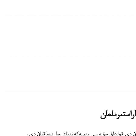
اراستىرىلعان
الالى وتباسىلاردى قولداۋ جۇيەسى مەملەكەتتىك جاردەماقىلاردى،