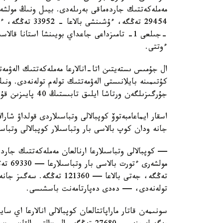
ءوتتى.
ال جۇمىس ىستەيتىن اتا-انالارعا مەملەكەتتىك الەۋمەت
كۇتىمىنە بايلانىستى الەۋمەتتىك تولەم تولەنەدى. ون
جۇرگىزىلگەن ورتاشا ايلىق تابىستىڭ 40 پايىزىن قۇرايدى.
اسقار ايماعامبەتوۆ كوپبالالى وتباسىلاردى قولداۋ شارا
جانە ودان كوپ بالاسى بار وتباسىلار كوپبالالى وتباس
— كوپبالالى وتباسىلارعا ارنالعان مەملەكەتتىك جاردە
تولەنەدى، — دەدى دەپارتامەنت باسشىسى.
سونىمەن قاتار ماراپاتتالعان كوپبالالى انالارعا اي 