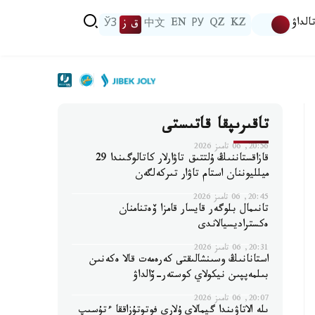
الداۋ
KZ
QZ
РУ
EN
中文
ق ز
ЎЗ
تاقىرىپقا قاتىستى
20:56, 06 تامىز 2026
قازاقستاننىڭ ۇلتتىق تاۋارلار كاتالوگىندا 29
ميلليوننان استام تاۋار تىركەلگەن
20:45, 06 تامىز 2026
تانىمال بلوگەر قايسار قامزا ۆەتنامنان
ەكستراديسيالاندى
20:31, 06 تامىز 2026
استانانىڭ وسىنشالىقتى كەرەمەت قالا ەكەنىن
بىلمەپپىن نيكولاي كوستەر-ۆالداۋ
20:07, 06 تامىز 2026
ىلە الاتاۋىندا گيمالاي ۇلارى فوتوتۇزاققا ءتۇسىپ