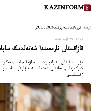
KAZINFORM
ترەند:
اقوردا
تاعايىنداۋ
وقيعا
2026-سايلاۋ
17:04, 02 ناۋرىز 2020
قازاقستان نارىعىندا شەتەلدىك ساپاس
نۇر- سۇلتان. قازاقپارات - ساۋدا جانە ينتەگراتس
كىرگىزىلىپ جاتقان شەتەلدىك تاۋارلاردىڭ ساپاسى
ءتىلشىسى.