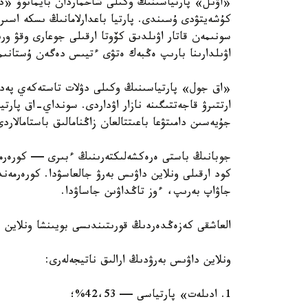
«اۋىل» پارتياسىنىڭ وكىلى شاحماردان بايمانوۆ «ديپ
كۇشەيتۋدى ۇسىندى. پارتيا باعدارلامانىڭ ىسكە اسىر
سونىمەن قاتار اۋىلدىق كۆوتا ارقىلى جوعارى وقۋ ورى
اۋىلدارىنا بارىپ ەڭبەك ەتۋى ءتيىس دەگەن ۇستانىم
«اق جول» پارتياسىنىڭ وكىلى دۋلات تاستەكەي پەدا
ارتتىرۋ قاجەتتىگىنە نازار اۋداردى. سونداي-اق پارتي
جۇيەسىن دامىتۋعا باعىتتالعان زاڭنامالىق باستامالار
كود ارقىلى ونلاين داۋىس بەرۋ جالعاسۋدا. كورەرمەن
جاۋاپ بەرىپ، ءوز تاڭداۋىن جاساۋدا.
العاشقى كەزەڭدەردىڭ قورىتىندىسى بويىنشا ونلاين د
ونلاين داۋىس بەرۋدىڭ ارالىق ناتيجەلەرى:
1. ادىلەت» پارتياسى — 42،53%؛