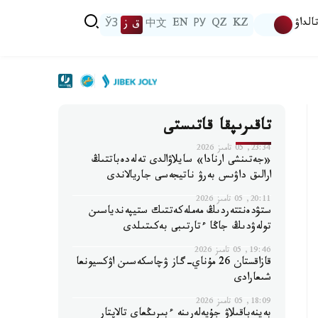
الداۋ
KZ
QZ
РУ
EN
中文
ق ز
ЎЗ
تاقىرىپقا قاتىستى
23:34, 05 تامىز 2026
«جەتىنشى ارنادا» سايلاۋالدى تەلەدەباتتىڭ
ارالىق داۋىس بەرۋ ناتيجەسى جاريالاندى
20:11, 05 تامىز 2026
ستۋدەنتتەردىڭ مەملەكەتتىك ستيپەندياسىن
تولەۋدىڭ جاڭا ءتارتىبى بەكىتىلدى
19:46, 05 تامىز 2026
قازاقستان 26 مۇناي-گاز ۋچاسكەسىن اۋكسيونعا
شىعارادى
18:09, 05 تامىز 2026
بەينەباقىلاۋ جۇيەلەرىنە ءبىرىڭعاي تالاپتار