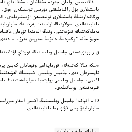
- قاقتىعىس بولعان جەردە ەشقاشان، ەشقانداي دامۋ
باسشىلارى بۇل زاڭدىلىقتى دۇرىس تۇسىنگەن جوق. س
ورگاندارىنىڭ باسشىلارى تولىعىمەن اۋىستىرىلدى، قى
تاعايىندالدى. سولاردىڭ اراسىندا بەردىبەك ساپاربايە
مەملەكەتتىك قىزمەتشى. ونىڭ الدىندا تۇرعان ماقسات 
جويۋ جانە ءوڭىردىڭ دامۋىنا سەرپىن بەرۋ، - دەدى 
ق ر پرەزيدەنتى جامبىل وبلىسىنىڭ قورداي اۋدانىندا
ەسكە سالا كەتسەك، قوردايداعى وقيعادان كەيىن پرەزي
تاپسىرعان ەدى. جامبىل وبلىسى اكىمىنىڭ الەۋمەتتىك
اكىمى، جامبىل وبلىسى پوليتسيا دەپارتامەنتىنىڭ با
قىزمەتىنەن بوساتىلدى.
10- اقپاندا جامبىل وبلىسىنىڭ اكىمى اسقار مىرزا
ساپاربايەۆ وسى لاۋازىمعا تاعايىندالدى.