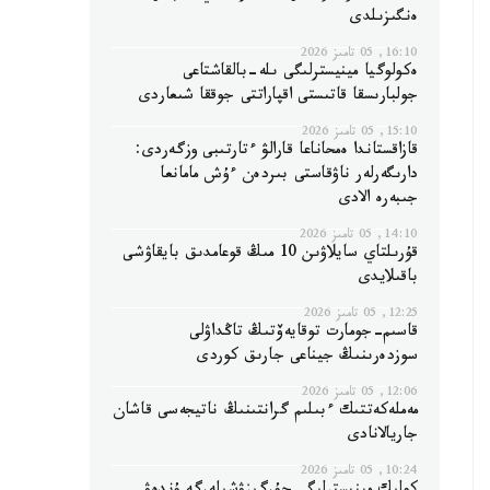
ەنگىزىلدى
16:10, 05 تامىز 2026
ەكولوگيا مينيسترلىگى ىلە-بالقاشتاعى
جولبارىسقا قاتىستى اقپاراتتى جوققا شىعاردى
15:10, 05 تامىز 2026
قازاقستاندا ەمحاناعا قارالۋ ءتارتىبى وزگەردى:
دارىگەرلەر ناۋقاستى بىردەن ءۇش مامانعا
جىبەرە الادى
14:10, 05 تامىز 2026
قۇرىلتاي سايلاۋىن 10 مىڭ قوعامدىق بايقاۋشى
باقىلايدى
12:25, 05 تامىز 2026
قاسىم-جومارت توقايەۆتىڭ تاڭداۋلى
سوزدەرىنىڭ جيناعى جارىق كوردى
12:06, 05 تامىز 2026
مەملەكەتتىك ءبىلىم گرانتىنىڭ ناتيجەسى قاشان
جاريالانادى
10:24, 05 تامىز 2026