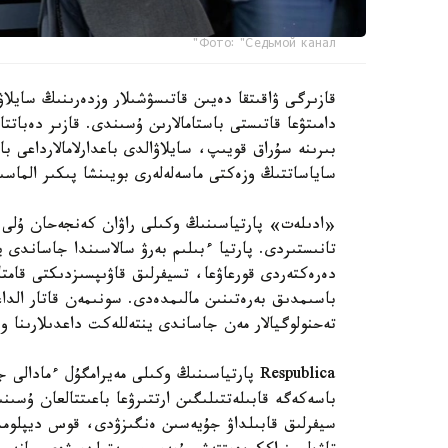
Фото: "Седьмой канал"
قازىرگى ۋاقىتقا دەيىن قاتىسۋشىلار وزدەرىنىڭ سايلاۋ
دامىتۋعا قاتىستى باستامالارىن ۇسىندى. قازىر دەبات
بىرىنە سۇراق قويىپ، سايلاۋالدى باعدارلامالارداعى ب
ساياساتتىڭ وزەكتى ماسەلەلەرى بويىنشا پىكىر الماسى
«ادىلەت» پارتياسىنىڭ وكىلى راۋان كەنجەحان ۇلى ءب
تانىستىردى. پارتيا ءبىلىم بەرۋ سالاسىندا جاساندى
دەرەكتەردى قورعاۋعا، تسيفرلىق قاۋىپسىزدىكتى قامتا
تەحنولوگيالار مەن جاساندى ينتەللەكت داعدىلارىنا 
Respublica پارتياسىنىڭ وكىلى مەيرامگۇل ءما
باسەكەگە قابىلەتتىلىگىن ارتتىرۋعا باعىتتالعان ۇسىنى
سيفرلىق قابىلداۋ جۇيەسىن ەنگىزۋدى، قوس ديپلومدى