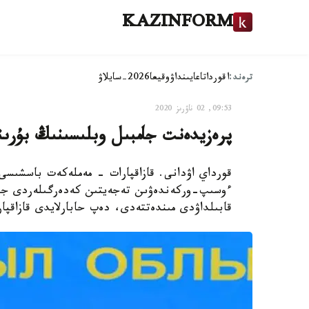
KAZINFORM
ترەند:
اقوردا
تاعايىنداۋ
وقيعا
2026-سايلاۋ
09:53, 02 ناۋرىز 2020
پرەزيدەنت جامبىل وبلىسىنىڭ بۇرىن
قورداي اۋدانى. قازاقپارات - مەملەكەت باسشىسى 
ءوسىپ-وركەندەۋىن تەجەيتىن كەدەرگىلەردى جويىپ
قابىلداۋدى مىندەتتەدى، دەپ حابارلايدى قازاقپار