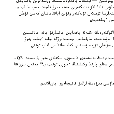
لوممەن — اۋىلعا» باعدارلاماسىنىڭ ورىندالۋىن باقىلاۋدى
ىلۋىن قاداعالاۋ تەتىكتەرىن جەتىلدىرۋ قاجەت دەپ سانايدى.
ندارىنا تۇسكەن تۇلەكتەر وقۋىن اياقتاعاننان كەيىن تۋعان
ىن ءبىلدىردى.
گوگتەردىڭ ەڭبەك جاعدايىن جاقسارتۋ جانە جالاقىسىن
ا الەۋمەتتىك ساياساتتى جەتىلدىرۋگە جانە ءبىلىم بەرۋ
دى جۇيەلى تۇردە ۇسىنىپ كەلە جاتقانىن اتاپ ءوتتى.
جوبانىڭ باستى ەرەكشەلىكتەرىنىڭ ءبىرى — كورەرمەندەردىڭ بەلسەندى قاتىسۋى. تىكەلەي ەفير بارىسىندا QR-
دەر «قاي پارتيا وكىلىنىڭ ءسوزى ءوتىمدى؟“ دەگەن سۇراققا
اۋىس بەرۋدىڭ ارالىق ناتيجەلەرى جاريالاندى.