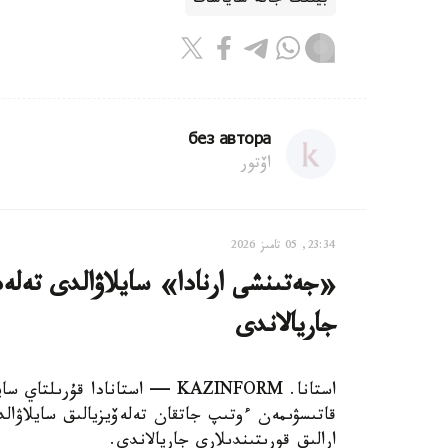
بيلىك جانە ساياسات
без автора
اۆتور
23:34, 05 تامىز 2026
«جەتىنشى ارنادا» سايلاۋالدى تەلەد
جاريالاندى
استانا. KAZINFORM — استانادا قۇ
قاتىسۋىمەن ءوتىپ جاتقان تەلەۆيزيالىق سايلاۋا
ارالىق قورىتىندىلارى جاريالاندى.