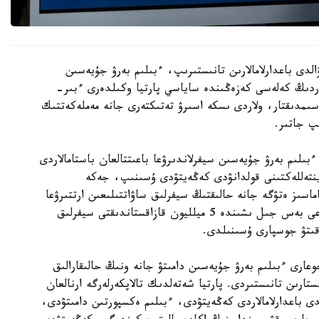
الدى باعدارلامالارىن تانىستىرىپ، ءبىلىم بەرۋ جۇيەسىن
تاردىڭ كەلەسى كەزەڭىندە ساياسي پارتيا وكىلدەرى ءبىر-
اسىمدىقتار، ولاردى ىسكە اسىرۋ تەتىكتەرى جانە مەملەكەتتىك
پ جاتىر.
ىلىم بەرۋ جۇيەسىن سيفرلاندىرۋعا باعىتتالعان باستامالاردى
 ينتەللەكتىنى قولدانۋدى كەڭەيتۋدى ۇسىنىپ، جەكە
ماسىز ەتۋگە جانە حالىقتىڭ سيفرلىق ساۋاتتىلىعىن ارتتىرۋعا
باسىمدىق بەرەتىنىن مالىمدەدى. سونىمەن قاتار الداعى بەس جىل ىشىندە 5 ميلليون قازاقستاندىقتى سيفرلىق
وقىتۋ جوسپارى ۇسىنىلدى.
دالى جوعارى ءبىلىم بەرۋ جۇيەسىن دامىتۋ جانە ونىڭ حالىقارالىق
ستارىن تانىستىردى. پارتيا شەتەلدىك تالاپكەرلەرگە ارنالعان
 باعدارلامالاردى كەڭەيتۋدى، ءبىلىم ەكسپورتىن دامىتۋدى،