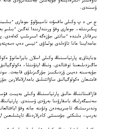
تاۋەلسىز اككرەديتتەۋ جۇيەسىن جەتىلدىرۋدى جانە ج
ۇسىندى.
ج س د پ وكىلى ماقسۋت ناسيبۋلوۆ جوعارى ءبىلىمنىڭ
پىكىرىنشە، جوعارى وقۋ ورىندارىندا تەگىن ءبىلىم ب
بىرقاتار ەلىندە ءساتتى جۇزەگە اسىرىلىپ كەلەدى. پا
جاعدايىنا عانا تاۋەلدى بولماۋى ءتيىس دەپ ەسەپتەي
«بايتاق» پارتياسىنىڭ وكىلى اسلان بايزاحانوۆ ەكولو
ماڭىزدىلىعىنا توقتالدى. ونىڭ ايتۋىنشا، ەكولوگيالىق
قامتىعان ەكولوگيالىق ساۋاتتىلىق باعدارلامالارىن جۇ
قازاقستاننىڭ حالىق پارتياسىنىڭ وكىلى بەيبىت قۇسا
سەنىمگەرلىك باسقارۋىنا بەرۋدى ۇسىندى. پارتيانىڭ 
وندىرىستىك تاجىريبەدەن وتۋىنە جانە وقۋ اياقتالعان
بەرىپ، بىلىكتى جۇمىسشى كادرلاردىڭ تاپشىلىعىن ازا