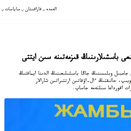
الەمدە
قازاقستان
ساياسات
ت
عى باسشىلارىنىڭ قىزمەتىنە سىن ايتتى
جامبىل وبلىسىنىڭ جاڭا باسشىلىعىنىڭ الدىنا ايماقتىڭ
، حالىقتىڭ ءال-اۋقاتىن ارتتىراتىن شارالار
ات اقورداعا سىلتەمە جاساپ.