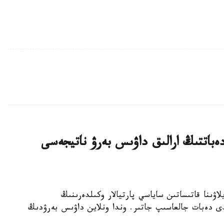
ەباتتىڭ ارالىق داۋىس بەرۋ ناتيجەسى
رىلتاي سايلاۋىنا قاتىساتىن ساياسي پارتيالار وكىلدەرىنىڭ
لدى دەبات جالعاسىپ جاتىر. وندا ونلاين داۋىس بەرۋدىڭ