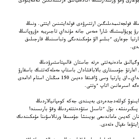
وعارى وقۋ ورىندارىنىڭ اكادەميالىق ەركىندىگىن كەڭەيتۋدى
 قولجەتىمدىلىگىن ارتتىرۋدى قولدايتىنىن ايتتى. ونىڭ
ەرۋ پوپۋليستىك شارا ەمەس جانە مۇنداي تاجىريبە ەۋروپانىڭ
رتيا جوعارى ءبىلىم الۋ مۇمكىندىگى وتباسىنىڭ قارجىلىق
دى.
گيالىق مادەنيەتتى ەرتە جاستان قالىپتاستىرۋدىڭ
 اعارتۋ جۇمىستارى بالاباقشادان باستاپ مەملەكەتتىك باسقارۋ
جۇيەسىنە دەيىن ۇزدىكسىز جۇرگىزىلۋى قاجەت. سونداي-اق پارتيا وسى ۋاقىتقا دەيىن 150 مىڭنان استام ادامدى
زەگە اسىرعانىن اتاپ ءوتتى.
يىنوۆ كوللەدجدەردى بەيىندى جەكە كومپانيالاردىڭ
پىكىرىنشە، بۇل ءتاسىل ستۋدەنتتەردىڭ وقۋ بارىسىندا
نان كەيىن ماماندىعى بويىنشا جۇمىسقا ورنالاسۋىنا مۇمكىندىك
يتۋعا ىقپال ەتەدى.