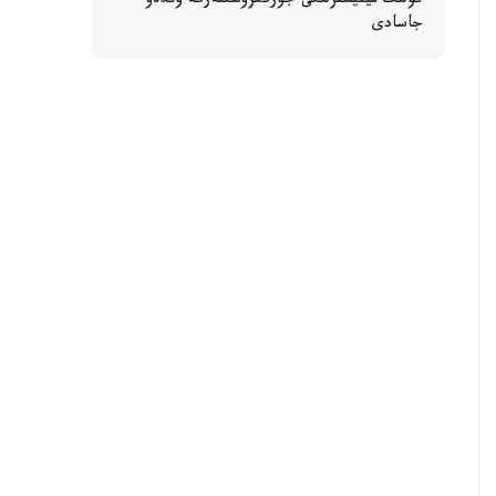
كولىك مينيسترلىگى جۇرگىزۋشىلەرگە ۇندەۋ
جاسادى