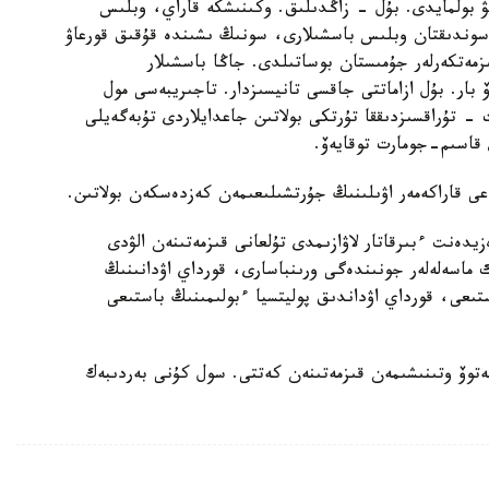
 بولمايدى. بۇل - زاڭدىلىق. وكىنىشكە قاراي، وبلىس
وندىقتان وبلىس باسشىلارى، سونىڭ ىشىندە قۇقىق قورعاۋ
زمەتكەرلەر جۇمىستان بوساتىلدى. جاڭا باسشىلار
ۆ بار. بۇل ازاماتتى جاقسى تانيسىزدار. تاجىريبەسى مول
- تۇراقسىزدىققا تۇرتكى بولاتىن جاعدايلاردى تۇبەگەيلى
قاسىم-جومارت توقايەۆ.
عى قاراكەمەر اۋىلىنىڭ جۇرتشىلىعىمەن كەزدەسكەن بولاتىن.
دەنت ءبىرقاتار لاۋازىمدى تۇلعانى قىزمەتىنەن الۋدى
 ماسەلەلەر جونىندەگى ورىنباسارى، قورداي اۋدانىنىڭ
ستىعى، قورداي اۋداندىق پوليتسيا ءبولىمىنىڭ باستىعى
حمەتوۆ وتىنىشىمەن قىزمەتىنەن كەتتى. سول كۇنى بەردىبەك