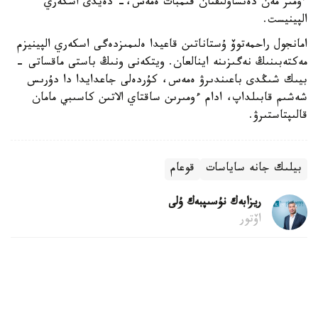
ءبىرىنشى ورىنعا قويۋ كەرەك. ەشبىر شىڭ نەمەسە جەتىستىك
ءومىر مەن دەنساۋلىقتان قىمبات ەمەس،- دەيدى اسكەري
الپينيست.
امانجول راحمەتوۆ ۇستاناتىن قاعيدا ەلىمىزدەگى اسكەري الپينيزم
مەكتەبىنىڭ نەگىزىنە اينالعان. ويتكەنى ونىڭ باستى ماقساتى -
بيىك شىڭدى باعىندىرۋ ەمەس، كۇردەلى جاعدايدا دا دۇرىس
شەشىم قابىلداپ، ادام ءومىرىن ساقتاي الاتىن كاسىبي مامان
قالىپتاستىرۋ.
بيلىك جانە ساياسات
قوعام
ريزابەك نۇسىپبەك ۇلى
اۆتور
08:10, 08 تامىز 2026
كەي ادامعا نەگە ماسا ءۇيىر، ال كەي ادامدى مۇلدە