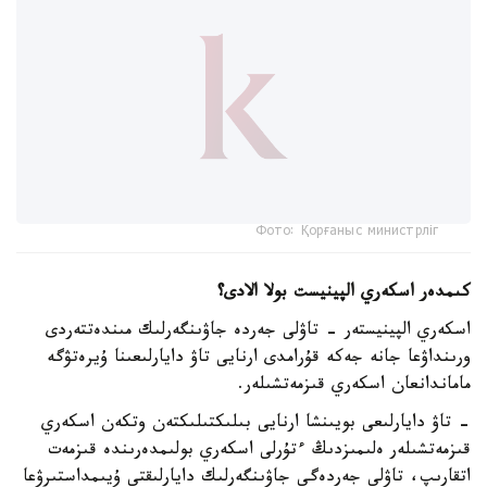
Фото: Қорғаныс министрліг
كىمدەر اسكەري الپينيست بولا الادى؟
اسكەري الپينيستەر - تاۋلى جەردە جاۋىنگەرلىك مىندەتتەردى
ورىنداۋعا جانە جەكە قۇرامدى ارنايى تاۋ دايارلىعىنا ۇيرەتۋگە
ماماندانعان اسكەري قىزمەتشىلەر.
- تاۋ دايارلىعى بويىنشا ارنايى بىلىكتىلىكتەن وتكەن اسكەري
قىزمەتشىلەر ەلىمىزدىڭ ءتۇرلى اسكەري بولىمدەرىندە قىزمەت