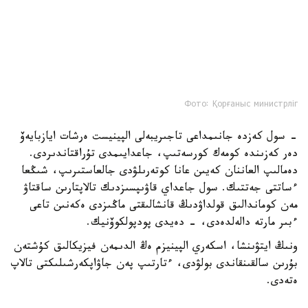
Фото: Қорғаныс министрліг
- سول كەزدە جانىمداعى تاجىريبەلى الپينيست ەرشات ايازبايەۆ
دەر كەزىندە كومەك كورسەتىپ، جاعدايىمدى تۇراقتاندىردى.
دەمالىپ العاننان كەيىن عانا كوتەرىلۋدى جالعاستىرىپ، شىڭعا
ءساتتى جەتتىك. سول جاعداي قاۋىپسىزدىك تالاپتارىن ساقتاۋ
مەن كوماندالىق قولداۋدىڭ قانشالىقتى ماڭىزدى ەكەنىن تاعى
ءبىر مارتە دالەلدەدى، - دەيدى پودپولكوۆنيك.
ونىڭ ايتۋىنشا، اسكەري الپينيزم ەڭ الدىمەن فيزيكالىق كۇشتەن
بۇرىن سالقىنقاندى بولۋدى، ءتارتىپ پەن جاۋاپكەرشىلىكتى تالاپ
ەتەدى.