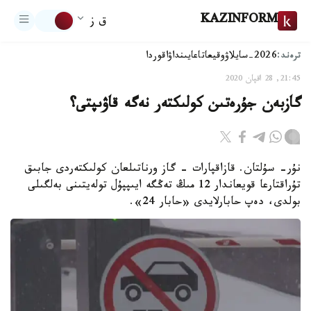
KAZINFORM
ق ز
ترەند:
2026-سايلاۋ
وقيعا
تاعايىنداۋ
اقوردا
21:45, 28 اقپان 2020
گازبەن جۇرەتىن كولىكتەر نەگە قاۋىپتى؟
نۇر- سۇلتان. قازاقپارات – گاز ورناتىلعان كولىكتەردى جابىق
تۇراقتارعا قويعاندار 12 مىڭ تەڭگە ايىپپۇل تولەيتىنى بەلگىلى
بولدى، دەپ حابارلايدى «حابار 24».