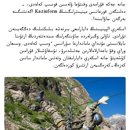
اتقارىپ، تاۋلى جەردەگى جاۋىنگەرلىك دايارلىقتى ۇيىمداستىرۋعا
جانە جەكە قۇرامدى وقىتۋعا ۇلەسىن قوسىپ كەلەدى، -
دەلىنگەن قورعانىس مينيسترلىگىنىڭ Kazinform اگەنتتىگىنە
بەرگەن جاۋابىندا.
اسكەري الپينيستىڭ دايارلىعى بىرنەشە بىلىكتىلىك دەڭگەيىنەن
تۇرادى. تاۋلى وڭىرلەردە جاۋىنگەرلىك مىندەتتەردىڭ ارتۋىنا
بايلانىستى مۇنداي ماماندارعا سۇرانىس ءوسىپ كەلەدى. وسىعان
وراي وقۋ باعدارلامالارىن جەتىلدىرۋ، نۇسقاۋشىلار قۇرامىن
كۇشەيتۋ جانە اسكەري دايارلىقتان وتەتىن ماماندار سانىن
كەزەڭ-كەزەڭىمەن ارتتىرۋ كوزدەلگەن.