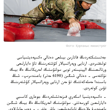
Фото: Қорғаныс министрліг
جەتىستىكتەردىڭ قاتارىن بيىلعى دەنالي ەكسپەديتسياسى
تولىقتىردى. ارنايى وپەراتسيالار كۇشتەرىنىڭ تاۋ دايارلىعى
ورتالىعىنىڭ الپينيستەر توبى سولتۇستىك امەريكانىڭ ەڭ بيىك
نۇكتەسى - دەنالي شىڭىن (6190 مەتر) باعىندىرىپ، شىڭ
باسىندا مەملەكەتتىك تۋ مەن ارنايى وپەراتسيالار كۇشتەرىنىڭ
تۋىن كوتەردى.
- ەكسپەديتسيا اسكەري قىزمەتشىلەردىڭ جوعارى كاسىبي
دايارلىعىن كورسەتتى. سولتۇستىك امەريكانىڭ ەڭ بيىك شىڭىن