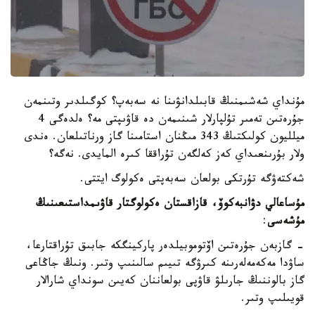
مۇنداي شەشىمنىڭ قابىلدانۋىنا نە سەبەپ؟ كوگىلدىر وتىنمەن
جۇرەتىن تەمىر تۇلپارلار شىنىمەن دە قاۋىپتى مە؟ ەلدەگى 4
ميلليون كولىكتىڭ 343 مىڭنان استامىنا گاز ورناتىلعان. ەندى
ولار بۇرىنعىداي كەز كەلگەن تۇراققا كىرە المايدى. نەگە؟
شەكتەۋگە تۇرتكى بولعان سەبەپتى ەكولوگ ايتتى.
مۇساعالي دۋانبەكوۆ، قازاقستان ەكولوگتار قاۋىمداستىعىنىڭ
مۇشەسى
:
- گازبەن جۇرەتىن اۆتوموبيلدەر پاركينگكە جابىق تۇراقتارعا،
ساۋدا مەكەمەلەرىنە كىرۋگە تىيىم سالىنىپ وتىر. ونىڭ جاڭاعى
گاز بالوننىڭ جارىلۋ قاۋپى بولعاننان كەيىن سونداي شارالار
قويىلىپ وتىر.