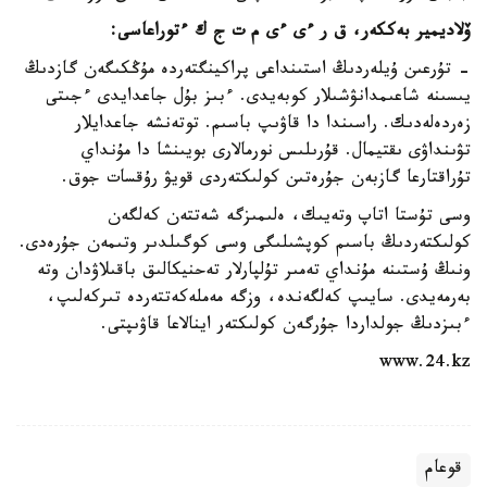
ۆلاديمير بەككەر، ق ر ءى ءى م ت ج ك ءتوراعاسى:
- تۇرعىن ۇيلەردىڭ استىنداعى پراكينگتەردە مۇڭكىگەن گازدىڭ
يىسىنە شاعىمدانۋشىلار كوبەيدى. ءبىز بۇل جاعدايدى ءجىتى
زەردەلەدىك. راسىندا دا قاۋىپ باسىم. توتەنشە جاعدايلار
تۋىنداۋى ىقتيمال. قۇرىلىس نورمالارى بويىنشا دا مۇنداي
تۇراقتارعا گازبەن جۇرەتىن كولىكتەردى قويۋ رۇقسات جوق.
وسى تۇستا اتاپ وتەيىك، ەلىمىزگە شەتتەن كەلگەن
كولىكتەردىڭ باسىم كوپشىلىگى وسى كوگىلدىر وتىمەن جۇرەدى.
ونىڭ ۇستىنە مۇنداي تەمىر تۇلپارلار تەحنيكالىق باقىلاۋدان وتە
بەرمەيدى. سايىپ كەلگەندە، وزگە مەملەكەتتەردە تىركەلىپ،
ءبىزدىڭ جولداردا جۇرگەن كولىكتەر اينالاعا قاۋىپتى.
www.24.kz
قوعام