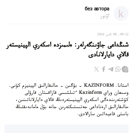
без автора
اۆتور
09:12, 08 تامىز 2026
شىڭداعى جاۋىنگەرلەر: ەلىمىزدە اسكەري الپينيستەر
قالاي دايارلانادى
استانا. KAZINFORM - بۇگىن - حالىقارالىق الپينيزم كۇنى.
وسىعان وراي Kazinform ءتىلشىسى قازاقستان قارۋلى
كۇشتەرىندەگى اسكەري الپينيستەردىڭ قالاي دايارلاناتىنىن،
حالىقارالىق ارەناداعى جەتىستىكتەرىن جانە بۇل ماماندىقتىڭ
باستى قاعيداتىن سارالادى.