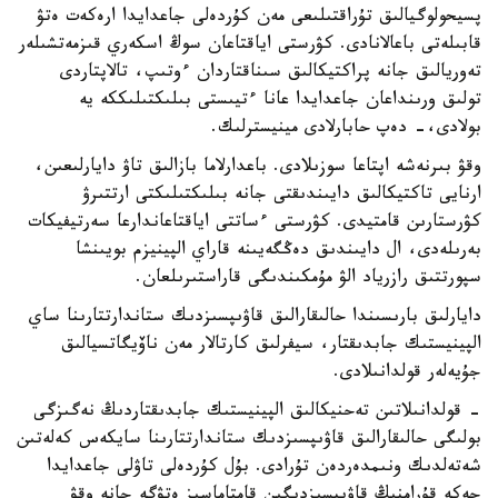
- ۇمىتكەرلەردىڭ فيزيكالىق مۇمكىندىكتەرى، مورالدىق-
پسيحولوگيالىق تۇراقتىلىعى مەن كۇردەلى جاعدايدا ارەكەت ەتۋ
قابىلەتى باعالانادى. كۋرستى اياقتاعان سوڭ اسكەري قىزمەتشىلەر
تەوريالىق جانە پراكتيكالىق سىناقتاردان ءوتىپ، تالاپتاردى
تولىق ورىنداعان جاعدايدا عانا ءتيىستى بىلىكتىلىككە يە
بولادى،- دەپ حابارلادى مينيسترلىك.
وقۋ بىرنەشە اپتاعا سوزىلادى. باعدارلاما بازالىق تاۋ دايارلىعىن،
ارنايى تاكتيكالىق دايىندىقتى جانە بىلىكتىلىكتى ارتتىرۋ
كۋرستارىن قامتيدى. كۋرستى ءساتتى اياقتاعاندارعا سەرتيفيكات
بەرىلەدى، ال دايىندىق دەڭگەيىنە قاراي الپينيزم بويىنشا
سپورتتىق رازرياد الۋ مۇمكىندىگى قاراستىرىلعان.
دايارلىق بارىسىندا حالىقارالىق قاۋىپسىزدىك ستاندارتتارىنا ساي
الپينيستىك جابدىقتار، سيفرلىق كارتالار مەن ناۆيگاتسيالىق
جۇيەلەر قولدانىلادى.
- قولدانىلاتىن تەحنيكالىق الپينيستىك جابدىقتاردىڭ نەگىزگى
بولىگى حالىقارالىق قاۋىپسىزدىك ستاندارتتارىنا سايكەس كەلەتىن