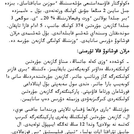
ەكولوگتار قاۋىمداستىعى مۇشەسىنىڭ ءسوزىن ساباقتاساق، بىزدە
جىل سايىن 2 مىڭعا جۋىق كولىك ورتەنەدى. بۇل - ەلىمىزدە
ءبىر جىلدا بولاتىن ءورت وقيعالارىنىڭ % 20- ءى. سوڭعى 3
جىلدا گازبەن جۇرەتىن 374 كولىك جانىپ، 5 ادام قازا تاپقان.
سوندىقتان وسىنداي شەشىم قابىلداندى. بۇل شەشىمدى ەرلان
قوشانوۆ دۇرىس سانايدى. ءوزىنىڭ كولىگى گازبەن جۇرسە دە.
ەرلان قوشانوۆ قالا تۇرعىنى:
- كوشەدە ءوزى كەلە جاتساڭ، مىناۋ گازبەن جۇرەتىن
كولىكتەردىڭ ەداۋىر كوبەيگەنىن بايقايمىز. ەكىنىڭ ءبىرى قازىر
كولىكتەرگە گاز ورناتىپ جاتىر. گازبەن جۇرەتىندەردىڭ سانى دا
كوبەيىپ بارا جاتىر. ەندى سول سەبەپتى بۇل اينالاداعى
قورشاعان ورتاعا قاۋىپتى. پاركينگتەرگە گازبەن جۇرەتىن
كولىكتەردى كىرگىزبەۋدى وزىمشە دۇرىس دەپ سانايمىن.
جۇرتتىڭ ءبارى ەرلانعا ۇقساپ تالاپتى ورىنداسا جاقسى عوي،
ال، گازبەن جۇرەتىن كولىكتىڭ يەلەرى پاركينگتەرگە كىرىپ
كەتسە نە بولادى؟ وندا 12 مىڭ تەڭگە ايىپپۇل تولەيدى. ال
جابىق تۇراقتا اپات بولسا، ءتىپتى قىلمىستىق ءىس قوزعالادى.