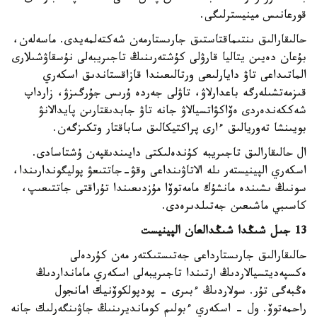
باعىندىرۋ ولاردىڭ تاباندىلىعىن پاش ەتتى، - دەپ حابارلادى
قورعانىس مينيسترلىگى.
حالىقارالىق ىنتىماقتاستىق جارىستارمەن شەكتەلمەيدى. ماسەلەن،
بۇعان دەيىن يتاليا قارۋلى كۇشتەرىنىڭ تاجىريبەلى نۇسقاۋشىلارى
الماتىداعى تاۋ دايارلىعى ورتالىعىندا قازاقستاندىق اسكەري
قىزمەتشىلەرگە باعدارلاۋ، تاۋلى جەردە ۇرىس جۇرگىزۋ، زارداپ
شەككەندەردى ەۆاكۋاتسيالاۋ جانە تاۋ جابدىقتارىن پايدالانۋ
بويىنشا تەوريالىق ءارى پراكتيكالىق ساباقتار وتكىزگەن.
ال حالىقارالىق تاجىريبە كۇندەلىكتى دايىندىقپەن ۇشتاسادى.
اسكەري الپينيستەر ىلە الاتاۋىنداعى وقۋ-جاتتىعۋ پوليگوندارىندا،
سونىڭ ىشىندە مانشۇك مامەتوۆا مۇزدىعىندا تۇراقتى جاتتىعىپ،
كاسىبي ماشىعىن جەتىلدىرەدى.
13 جىل شىڭدا شىڭدالعان الپينيست
حالىقارالىق جارىستارداعى جەتىستىكتەر مەن كۇردەلى
ەكسپەديتسيالاردىڭ ارتىندا تاجىريبەلى اسكەري مامانداردىڭ
ەڭبەگى تۇر. سولاردىڭ ءبىرى - پودپولكوۆنيك امانجول