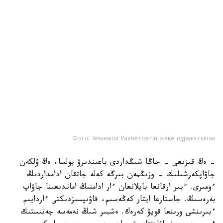
Фото: Аманжол Рахметовтің жеке мұрағатынан
- ەڭ قىزىعى - جاڭا شىڭداردى باعىندىرۋ بولسا، ەڭ ۇلكەن
جاۋاپكەرشىلىك - وزىڭمەن بىرگە كەلە جاتقان ادامداردىڭ
ءومىرى. ءبىر ارقانعا بايلانعان ءار ادامنىڭ اماندىعىنا جاۋاپ
بەرەسىڭ. جاستارعا ايتار كەڭەسىم، قاۋىپسىزدىكتى ءاردايىم