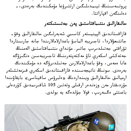
شەتەلدىك ونىمدەردەن تۇرادى. بۇل كۇردەلى تاۋلى جاعدايدا
جەكە قۇرامنىڭ قاۋىپسىزدىگىن قامتاماسىز ەتۋگە جانە وقۋ
پروتسەسىنىڭ تيىمدىلىگىن ارتتىرۋعا مۇمكىندىك بەرەدى،-
دەلىنگەن اقپاراتتا.
حالىقارالىق ىنتىماقتاستىق پەن جەتىستىكتەر
قازاقستاندىق الپينيستەر كاسىبي شەبەرلىگىن حالىقارالىق وقۋ-
جاتتىعۋلاردا، تاجىريبە الماسۋ باعدارلامالارىندا جانە جارىستاردا
تۇراقتى جەتىلدىرىپ جاتىر. مۇنداي ىنتىماقتاستىق الەمنىڭ
جەتەكشى اسكەري تاۋ مەكتەپتەرىنىڭ تاجىريبەسىن ەنگىزۋگە
عانا ەمەس، وقۋ باعدارلامالارىن جەتىلدىرۋگە دە مۇمكىندىك
بەرەدى. سونىڭ ناتيجەسىندە قازاقستاندىق اسكەري قىزمەتشىلەر
ارميالىق حالىقارالىق ويىنداردىڭ «ەلبرۋس ساقيناسى» بايقاۋىندا
مۇزدىقتار مەن وزەندەر ارقىلى وتەتىن 105 شاقىرىمدىق كۇردەلى
باعىتتى ەڭسەرىپ، قولا جۇلدەگە يە بولدى.