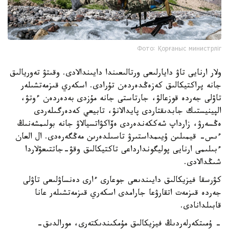
Фото: Қорғаныс министрліг
ولار ارنايى تاۋ دايارلىعى ورتالىعىندا دايىندالادى. وقىتۋ تەوريالىق
جانە پراكتيكالىق كەزەڭدەردەن تۇرادى. اسكەري قىزمەتشىلەر
تاۋلى جەردە قوزعالۋ، جارتاستى جانە مۇزدى بەدەردەن ءوتۋ،
الپينيستىك جابدىقتاردى پايدالانۋ، تابيعي كەدەرگىلەردى
ەڭسەرۋ، زارداپ شەككەندەردى ەۆاكۋاتسيالاۋ جانە بولىمشەنىڭ
ءىس- قيمىلىن ۇيىمداستىرۋ تاسىلدەرىن مەڭگەرەدى. ال العان
ءبىلىمى ارنايى پوليگوندارداعى تاكتيكالىق وقۋ-جاتتىعۋلاردا
شىڭدالادى.
كۋرسقا فيزيكالىق دايىندىعى جوعارى ءارى دەنساۋلىعى تاۋلى
جەردە قىزمەت اتقارۋعا جارامدى اسكەري قىزمەتشىلەر عانا
قابىلدانادى.