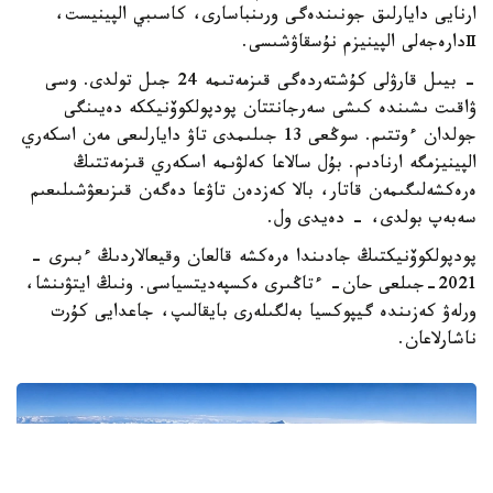
راحمەتوۆ. ول - اسكەري ءبولىم كومانديرىنىڭ جاۋىنگەرلىك جانە
ارنايى دايارلىق جونىندەگى ورىنباسارى، كاسىبي الپينيست،
Ⅱدارەجەلى الپينيزم نۇسقاۋشىسى.
- بيىل قارۋلى كۇشتەردەگى قىزمەتىمە 24 جىل تولدى. وسى
ۋاقىت ىشىندە كىشى سەرجانتتان پودپولكوۆنيككە دەيىنگى
جولدان ءوتتىم. سوڭعى 13 جىلىمدى تاۋ دايارلىعى مەن اسكەري
الپينيزمگە ارنادىم. بۇل سالاعا كەلۋىمە اسكەري قىزمەتتىڭ
ەرەكشەلىگىمەن قاتار، بالا كەزدەن تاۋعا دەگەن قىزىعۋشىلىعىم
سەبەپ بولدى، - دەيدى ول.
پودپولكوۆنيكتىڭ جادىندا ەرەكشە قالعان وقيعالاردىڭ ءبىرى -
2021-جىلعى حان- ءتاڭىرى ەكسپەديتسياسى. ونىڭ ايتۋىنشا،
ورلەۋ كەزىندە گيپوكسيا بەلگىلەرى بايقالىپ، جاعدايى كۇرت
ناشارلاعان.