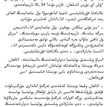
ءۇش اي بۇرىن اشىلعان. قازىر مۇندا 24 بالا تاربيەلەنەدى.
بالاباقشا قۇرىلتايشىسى ناعيما امانقوسوۆا بۇل جاعدايدىڭ العاش
رەت تىركەلگەنىن ايتىپ، اتا-انادان كەشىرىم سۇرادى.
- ءبىز مۇنى بىلگەن جوقپىز. بۇل جاعدايدى اتا-اناسىمەن
بىرگە بىلدىك. تاربيەشىنىڭ ۇيىنە بارىپ سويلەستىك، ءبىراق
ول ناقتى جاۋاپ بەرە المادى. بالانى تولىق مەديتسينالىق
تەكسەرۋدەن وتكىزۋگە كومەكتەسۋگە دايىن ەكەنىمىزدى اتا-
اناسىنا حابارلادىق، - دەدى بالاباقشا قۇرىلتايشىسى.
اتىراۋ وبلىستىق پوليتسيا دەپارتامەنتىنىڭ مالىمەتىنشە، اتالعان
دەرەك بويىنشا «كامەلەتكە تولماعان ادامدى تاربيەلەۋ جونىندەگى
مىندەتتەردى ورىنداماۋ» بابى بويىنشا قىلمىستىق ءىس
قوزعالعان.
- اتالعان وقيعا بويىنشا كەشەندى تەرگەۋ امالدارى جۇرگىزىلۋدە.
قۇقىق بۇزۋشىلىققا قاتىسى بار بارلىق تۇلعالار پوليتسيا بولىمىنە
جەتكىزىلدى. وزگە اقپارات تەرگەۋ مۇددەسىنە سايكەس جاريالاۋعا
جاتپايدى، - دەپ حابارلادى وبلىستىق پوليتسيا دەپارتامەنتىنىڭ