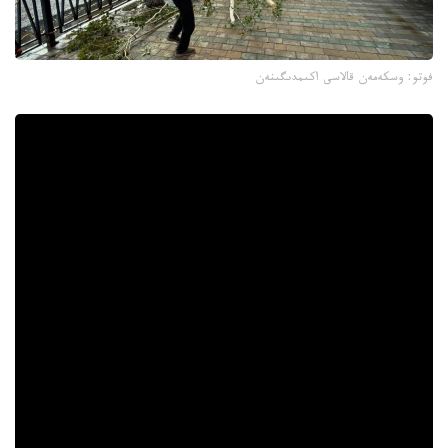
فوتو: وسكەمەن قالاسى اكىمدىگىنەن