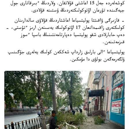
كوشەلەردە جەل 15 اعاشتى قۇلاتقان. ولاردىڭ ءبىرقاتارى جول
جيەگىندە تۇرعان اۆتوكولىكتەردىڭ ۇستىنە قۇلادى.
- قازىرگى ۋاقىتتا پوليتسياعا اعاشتاردىڭ قۇلاۋى سالدارىنان
كولىكتەرى زاقىمدانعان 17 اۆتوكولىك يەسىنەن ارىز ءتۇستى، -
دەپ حابارلادى شقو پوليتسيا دەپارتامەنتىنىڭ باسپا ءسوز
قىزمەتىنەن.
پوليتسياعا ءالى بارلىق زارداپ شەككەن كولىك يەلەرى جۇگىنىپ
ۇلگەرمەگەن بولۋى دا مۇمكىن.