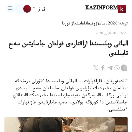
KAZINFORM
ق ز
ترەند:
2026-سايلاۋ
وقيعا
تاعايىنداۋ
اقوردا
16:29, 28 اقپان 2020
الماتى وبلىسىندا اراقتاردى قولدان جاسايتىن سەح
تابىلدى
تالدىقورعان. قازاقپارات - الماتى وبلىسىندا ءتۇرلى برەندكە
اينالعان ىشىمدىك تۇرلەرىن قولدان جاساعان سەح تابىلدى.
ارنايى ورگاننىڭ بەرگەن بەينەجازباسىندا ىشىمدىكتىڭ قالاي
جاسالاتىنىن دا كورۋگە بولادى، دەپ حابارلايدى قازاقپارات
ءتىلشىسى.