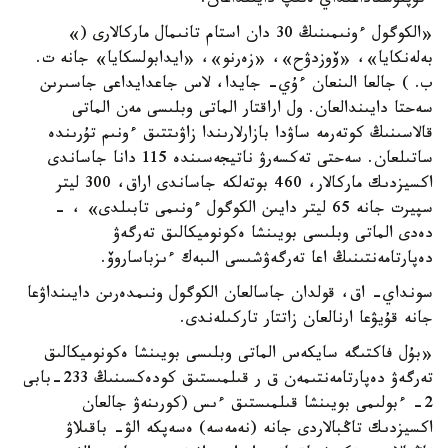
ءتۇپنۇسقاداعىداي ەتىپ دايىنداعان.
«الكوگول ءونىمىنىڭ 30 دان استام تانىمال ماركالارى (»
بەلەنكايا»، «ۆوزدۋح»، «زەرنو»، «ايدابولسكايا» جانە ت.
ب. ) جالعا الىنعان ءۇي- جايدا، لاس جاعدايداعى جاسىرىن
سەحتا دايىندالعان. ول اراقتار الماتى وبلىسى مەن الماتى
قالاسىنىڭ كوتەرمە ساۋدا بازارلارىندا زاۋىتتىق ءونىم تۇرىندە
ساتىلعان. سەحتى تەكسەرۋ ناتيجەسىندە 115 دانا جاساندى
اكسيزدىك ماركالار، 460 بوتەلكە جاساندى اراق، 300 ليتر
سپيرت جانە 65 ليتر دايىن الكوگول ءونىمى تابىلدى» ، -
دەدى الماتى وبلىسى بويىنشا ەكونوميكالىق تەرگەۋ
دەپارتامەنتىنىڭ اعا تەرگەۋشىسى الىبەك ءىزباساروۆ.
سونداي- اق، قولدان جاسالعان الكوگول ونىمدەرىن دايىنداۋعا
جانە قۇيۋعا ارنالعان زاتتار تاركىلەندى.
«بۇل فاكتىگە سايكەس الماتى وبلىسى بويىنشا ەكونوميكالىق
تەرگەۋ دەپارتامەنتىمەن ق ر قىلمىستىق كودەكسىنىڭ 233-بابى
2- ءبولىمى بويىنشا قىلمىستىق ءىس (كورىنەۋ جالعان
اكسيزدىك تاڭبالاردى جانە (نەمەسە) ەسەپكە الۋ- باقىلاۋ