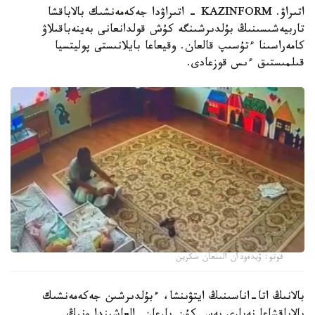
اتىراۋ. KAZINFORM - اتىراۋدا جەكەمەنشىك بالاباقشا
تاربيەشىسىنىڭ بۇلدىرشىنگە كۇش قولدانعانى بەينەباقىلاۋ
كامەراسىنا ءتۇسىپ قالعان. وقيعاعا بايلانىستى پوليتسيا
قىلمىستىق ءىس قوزعادى.
فوتو: ۆيدەودان الىنعان سكرين
بالانىڭ اتا-اناسىنىڭ ايتۋىنشا، ءبۇلدىرشىن جەكەمەنشىك