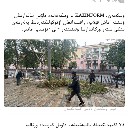
وسكەمەن. KAZINFORM - وسكەمەندە داۋىل سالدارىنان
ۇستىنە اعاش قۇلاپ، زاقىمدانعان اۆتوكولىكتەردىڭ يەلەرىنەن
ىشكى ىستەر ورگاندارىنا وتىنىشتەر ءالى ءتۇسىپ جاتىر.
فوتو: وسكەمەن قالاسى اكىمدىگىنەن
قالا اكىمدىگىنىڭ مالىمەتىنشە، داۋىل كەزىندە ورتالىق