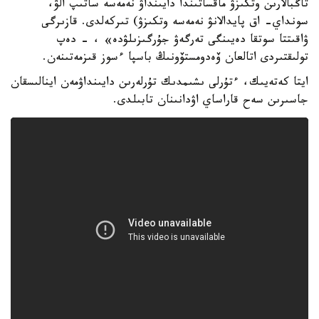
تاڭبالارىن وتكىزۋ ماقساتىندا دايىنداۋ نەمەسە ساتىپ الۋ،
سونداي- اق پايدالانۋ نەمەسە وتكىزۋ) تىركەلدى. قازىرگى
ۋاقىتتا سوتقا دەيىنگى تەرگەۋ جۇرگىزىلۋدە» ، - دەپ
تولىقتىردى اتالعان ۆەدومستۆونىڭ باسپا ءسوز قىزمەتىنەن.
ايتا كەتەيىك، ءتۇرلى ىشىمدىك تۇرلەرىن دايىنداۋمەن اينالىسقان
جاسىرىن سەح قاراساي اۋدانىنان تابىلدى.