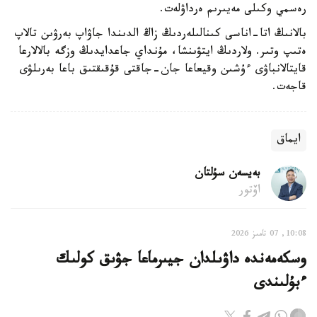
رەسمي وكىلى مەيىرىم ەرداۋلەت.
بالانىڭ اتا-اناسى كىنالىلەردىڭ زاڭ الدىندا جاۋاپ بەرۋىن تالاپ
ەتىپ وتىر. ولاردىڭ ايتۋىنشا، مۇنداي جاعدايدىڭ وزگە بالالارعا
قايتالانباۋى ءۇشىن وقيعاعا جان-جاقتى قۇقىقتىق باعا بەرىلۋى
قاجەت.
ايماق
بەيسەن سۇلتان
اۆتور
10:08, 07 تامىز 2026
وسكەمەندە داۋىلدان جيىرماعا جۋىق كولىك
ءبۇلىندى