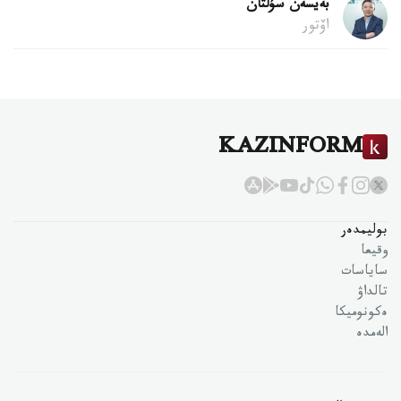
بەيسەن سۇلتان
اۆتور
KAZINFORM
بوليمدەر
وقيعا
ساياسات
تالداۋ
ەكونوميكا
الەمدە