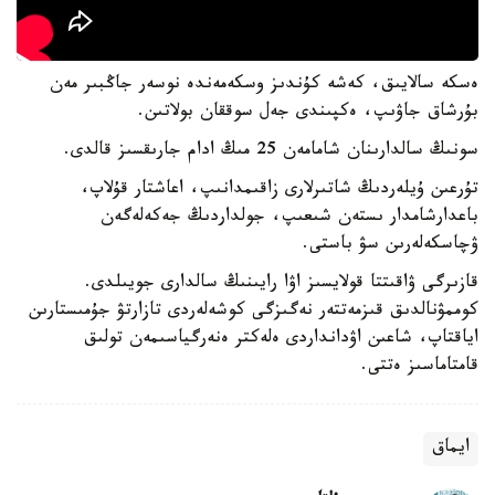
ەسكە سالايىق، كەشە كۇندىز وسكەمەندە نوسەر جاڭبىر مەن
بۇرشاق جاۋىپ، ەكپىندى جەل سوققان بولاتىن.
سونىڭ سالدارىنان شامامەن 25 مىڭ ادام جارىقسىز قالدى.
تۇرعىن ۇيلەردىڭ شاتىرلارى زاقىمدانىپ، اعاشتار قۇلاپ،
باعدارشامدار ىستەن شىعىپ، جولداردىڭ جەكەلەگەن
ۋچاسكەلەرىن سۋ باستى.
قازىرگى ۋاقىتتا قولايسىز اۋا رايىنىڭ سالدارى جويىلدى.
كوممۋنالدىق قىزمەتتەر نەگىزگى كوشەلەردى تازارتۋ جۇمىستارىن
اياقتاپ، شاعىن اۋدانداردى ەلەكتر ەنەرگياسىمەن تولىق
قامتاماسىز ەتتى.
ايماق