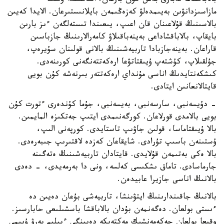
بالاباقشاعا نەبارى بەس كۇن بارعان. العاشىندا ونىڭ
مازاسىزدانۋىن بەيىمدەلۋ كەزەڭىمەن بايلانىستىرعان. الايدا كەيىن
بالاسىنىڭ قۇلاعىنان قان اعىپ، يىعىندا تىستەلگەن ءىز بارىن
بايقاپ، بالاباقشاداعى بەينەباقىلاۋ كامەرالارىنىڭ جازباسىن
قاراعان. بەينەجازبادا تاربيەشىنىڭ بالانى قولىنان سۇيرەپ،
جۇلقىلاپ، كۇشتەپ ۇيىقتاتۋعا ارەكەتتەنگەنى كورىنەدى.
كىشكەنتايدىڭ اناسى مۇنداي ارەكەتتەر بىرنەشە كۇن بويى
قايتالانعانىن ايتادى.
- دۇيسەنبى، سارسەنبى، بەيسەنبى، جۇما كۇندەرى ءتورت كۇن
بويى بالامدى قورلاعان. كورگەنىمدى ايتىپ جەتكىزە المايمىن.
بالا ۇيىقتاماسا، قولىن جاۋىپ تاستايدى. كورپەنى الىپ،
ۇستىنەن باسىپ تۇرادى. شايقاعان كەزدە لاقتىرىپ جىبەرەدى.
بالا ەكى بەتىمەن قۇلايدى. قايتادان تاربيەشىنىڭ ەتەگىنە
جارماسادى. تاماق ىشكىسى كەلسە، ونى دا بەرمەيدى، - دەدى
بالانىڭ اناسى جازيرا عابيدەن.
بالانىڭ جاقىندارىنىڭ ايتۋىنشا، تاربيەشى بۇعان دەيىن دە
ءىستى بولعان. دەگەنمەن بۇدان بالاباقشا باسشىلىعى حابارسىز.
وقيعا بولعان جەكەمەنشىك مەكتەپكە دەيىنگى ءبىلىم بەرۋ ۇيىمى