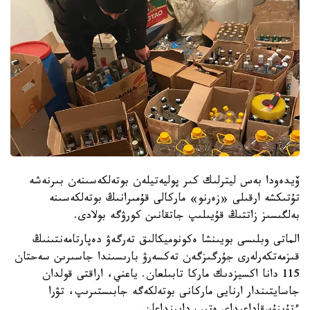
ۆيدەودا بەس ليترلىك كىر پوليەتيلەن بوتەلكەسىنەن بىرنەشە
تۇتىكشە ارقىلى «زەرنو» ماركالى قۇمىرانىڭ بوتەلكەسىنە
بەلگىسىز زاتتىڭ قۇيىلىپ جاتقانىن كورۋگە بولادى.
الماتى وبلىسى بويىنشا ەكونوميكالىق تەرگەۋ دەپارتامەنتىنىڭ
قىزمەتكەرلەرى جۇرگىزگەن تەكسەرۋ بارىسىندا جاسىرىن سەحتان
115 دانا اكسيزدىك ماركا تابىلعان. ياعني، اراقتى قولدان
جاسايتىندار ارنايى ماركانى بوتەلكەگە جابىستىرىپ، تۋرا