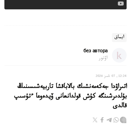
ايماق
без автора
اۆتور
12:24, 07 تامىز 2026
اتىراۋدا جەكەمەنشىك بالاباقشا تاربيەشىسىنىڭ
بۇلدىرشىنگە كۇش قولدانعانى ۆيدەوعا ءتۇسىپ
قالدى