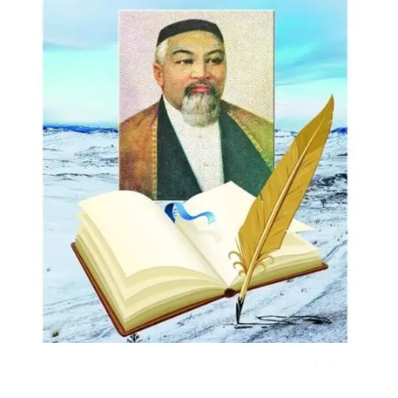
اقىن شىعارمالارىندا وزەكتى جەلىدەي سوزىلىپ، عۇمىر بويى