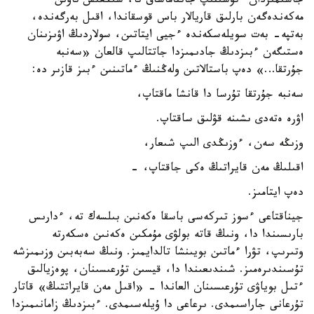
جاسىمىزدان ءتۇسىنىپ جاتتاماساق تا، شىڭعىس تاۋىن
مەكەندەگەن بارلىق قاريالار باس قوسقاندا، اقىل بەرگەندە،
بەتپە- بەت سويلەسكەندە ءجيى ايتاتىن، سولاردىڭ اۋىزىنان
ەستىگەن ءبىزدىڭ جادىمىزدا جاتتالىپ قالعان «سەنبە
جۇرتقا…» دەپ باستالاتىن ولەڭنىڭ ءماتىنىن ءبىز قازىر دە:
سەنبە جۇرتقا تۇرسا دا قانشا ماقتاپ،
اۋرە ەتەدى ىشىنە قۋلىق ساقتاپ.
وزىڭە سەن، ءوزىڭدى الىپ شىعار،
اقىلىڭ مەن قايراتىڭ ەكى جاقتاپ، -
دەپ ايتامىز.
جيناقتاعى ءسوز تىركەسى باسقا ەكەنىن بىلسەك تە، ءدارىس
بارىسىندا دا، ونىڭ قاتە بولۋى مۇمكىن ەكەنىن ەسكەرتە
وتىرىپ، تۋرا ءماتىن بويىنشا تالدايمىز. ونىڭ سەبەبىن وزىمىزشە
تۇسىندىرەمىز. شىندىعىندا دا، قيسىن تۇرعىسىنان، پوەزيالىق
ءتىل بوياۋى تۇرعىسىنان العاندا - «اقىل مەن قايراتتىڭ» قاتار
تۇرعانى جاراسىمدى. ىرعاعى دا ۇيلەسىمدى. ءبىزدىڭ زامانىمىزدا