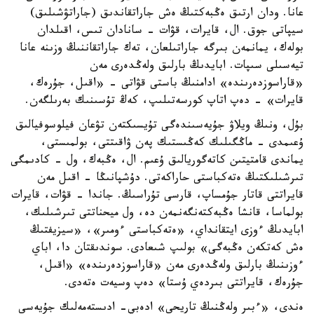
عانا. ودان ارتىق ەڭبەكتىڭ ەش جاراتقاندىق (جاراتۋشىلىق)
سيپاتى جوق. ال، قايرات، قۋات - سانادان تىس، اقىلدان
بولەك، يمانمەن بىرگە جاراتىلعان، تەك جاراتقاننىڭ وزىنە عانا
تيەسىلى سىپات. ابايدىڭ بارلىق ولەڭدەرى مەن
«قاراسوزدەرىندە» ادامنىڭ باستى قۋاتى - «اقىل، جۇرەك،
قايرات» - دەپ اتاپ كورسەتىلىپ، كەڭ تۇسىنىك بەرىلگەن.
بۇل، ونىڭ ويلاۋ جۇيەسىندەگى تۇيسىكتەن تۋعان فيلوسوفيالىق
ۇعىمدى - ماڭگىلىك كەڭىستىك پەن ۋاقىتتى، بولمىستى،
يماندى قامتيتىن كاتەگوريالىق ۇعىم. ال، ەڭبەك، ول - كادىمگى
تىرشىلىكتىڭ ەتەكباستى حاراكەتى. دۇشپانىڭا - اقىل مەن
قايراتتى قاتار جۇمساپ، قارسى تۇراسىڭ. جاندا - قۋات، قايرات
بولماسا، قانشا ەڭبەكتەنگەنمەن دە، ول ميحناتتى تىرشىلىك،
ابايدىڭ ءوزى ايتقانداي، «ەتەكباستى ءومىر»، «سيزيفتىڭ
ەش كەتكەن ەڭبەگى» بولىپ شىعادى. سوندىقتان دا، اباي
ءوزىنىڭ بارلىق ولەڭدەرى مەن «قاراسوزدەرىندە» «اقىل،
جۇرەك، قايراتتى بىردەي ۇستا» دەپ وسيەت ەتەدى.
ەندى، «ءبىر ولەڭنىڭ تاريحى» ادەبي- ادىستەمەلىك جۇيەسى