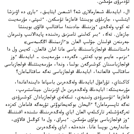
تۋدىرۋى مۇمكىن.
ال، ابايدىڭ شىعارمالارى شە؟ اشىعىن ايتايىق، ءبارى دە اۋىزشا
ايتىلىپ، جازىلۋى بويىنشا قاعازعا تۇسكەن. ءتىپتى، مۇرسەيىت
تە كوپ ولەڭدى ءوزىنىڭ جادىندا ساقتالىپ قالۋى بويىنشا
جازعان. تەك، ءبىر كەلىنى تامىزىق رەتىندە پايدالانىپ وتىرعان
جەرىنەن قولىنان جۇلىپ العان «ءازىمنىڭ اڭگىمەسى»
داستانىنىڭ قولجازباسىنىڭ باسى عانا امان قالعان. كەيىن ول دا
ءىزىم- عايىم بوپ كەتتى. ەگەردە، مۇرسەيىت - ابايدىڭ ءوز
قولجازباسىنان كوشىرگەن بولسا، وندا، مۇرسەيىتتىڭ قولجازباسى
ساقتالىپ قالعاندا، ابايدىڭ قولجازباسى نەگە ساقتالماعان؟
كاكىتاي، تۇراعۇل ابايدىڭ ولەڭدەرىن باسپاعا دايىنداعاندا،
مۇرسەيىتكە: ابايدىڭ ولەڭدەرىن ەل اۋىزىنان جيناستىرىپ،
قاعازعا ءتۇسىرۋدى وتىنبەي، تىكەلەي قولجازبادان كوشىرۋدى
نەگە تاپسىرماعان؟ ءاليحان بوكەيحانوۆتى تۇرمەگە قاماعان كەزدە
تەرگەۋشىلەر تاركىلەپ العان اباي ولەڭدەرىنىڭ ىشىندە اقىننىڭ
ءوز قولجازباسى بولۋى مۇمكىن. ءبىراق، ول دا كوڭىل قالاۋى،
جاندارمەن بوپسا عانا. ەندەشە، اباي ولەڭدەرىن