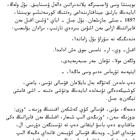
بويىنشا وسى ۋاجىمىزگە يلاندىراتىن دالەل ۇسىنايىق. بۇل ولەڭ،
ابايدىڭ بارلىق جيناقتارىنداعى رەتتىك كورسەتىلىم بويىنشا،
1897 -جىلى جازىلعان. بۇل جىل - اباي ءۇشىن اقىل مەن
قايراتتىڭ ازابى مەن اشۋىن بىردەي تارتىپ، ىزادان بۋلىعىپ:
ەندىگىگە نە سۇراۋ بۇل زاماندا،
اقىل- وي، ار- نامىس جوق ەش ادامدا.
ولگەن مولا، تۋعان جەر جىبەرمەيدى،
ايتپەسە تۇرماس ەدىم وسى ماڭدا، -
دەپ ەلدەن كەتۋگە بەل بايلاعان قۇسالى تۇسى، ياعني،
كوشبيكەدەگى تۇسەلدە ابايدىڭ «تۇشى ەتىنە - اشى قامشى
تيگەن» جىل.
دەمەك، مۇنى، قۇسالى كۇي كەشكەن اقىننىڭ وزىنە- ءوزى:
«وزىڭە سەن، ءوزىڭدى الىپ شىعار، اقىلىڭ مەن قايراتىڭ ەكى
جاقتاپ» دەپ باسۋ ايتقانى دەپ تە تۇسىنگەن دۇرىس. ال،
مۇنداي اقىل- ويدىڭ قۇسالى كۇيىنەن قانداي ەڭبەك الىپ