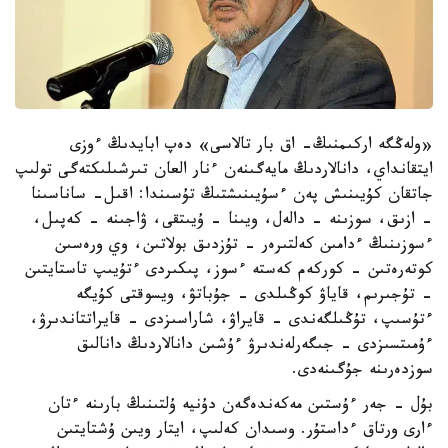
«ولەڭگە اركىمنىڭ- اق بار تالاسى» دەپ ابايدىڭ ءوزى
ايتقانداي، دانالاردىڭ مايەگىنەن ءنار العان تىرشىلىكتەگى تولىپ
جاتقان كۇيىنىش پەن ءسۇيىنىشتىڭ تۇسىندا: اقىل- ساناسىنا
- ازىق، سوزىنە - دالەل، ويىنا - ۇيىتقى، ۋاجىنە - كەپىل،
ءسوزىنىڭ ءدامىن كەلتىرەر - تۇزدىق بولاتىن، وي ورەسىن
كوتەرەتىن - كوركەم كەستە ءسوز، پىكىردى ءتۇيىپ تاستايتىن
- تۇجىرىم، قاياۋ كوڭىلدى - جۇباتۋ، ويسوقتى كۇيگە
ءتۇسىپ، تۇڭىلگەندى - قايراۋ، شاراسىزدى - قايراتتاندىرۋ،
ءۇمىتسىزدى - جىگەرلەندىرۋ ءۇشىن دانالاردىڭ دانالىق
سوزدەرىنە جۇگىنەدى.
بۇل - جەر ءۇستىن مەكەندەگەن دۇنيە ۇلتىنىڭ بارىنە ءتان
ءارى ورتاق ءداستۇر. وسىدان كەلىپ، ايتار ويىن ۇشتايتىن