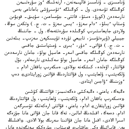
ۇنامسىزى - ۇنامسىز قالپىمەنەن، ارنەشىك ءوز سۋرەتىمەن
كوڭىلگە تۇسەدى. ول - كوڭىلگە ءتۇسىرۋشى باعاناعى بەس
نارسەدەن (كورۋ، ەستۋ، قاتتى- جۇمساعىن، سۇيىق- قويۋىن
ۇستاپ ءبىلۋ، ءدام سەزۋ، ءيىس سەزۋ - ت. ج. ) وتكەن سوڭ،
ولاردى جايعاستىرىپ كوڭىلدە سۋرەتتەمەك. ول - جاننىڭ
جيبيلي (ۇيرەتۋسىز، تابيعي تۇردە تۇيسىكپەن سەزىپ- بىلەتىن
- ت. ج. ) قۋاتى- ءدۇر، ءبىرى - ۇمىتپاستىق جاقسى
نارسەدەن كوڭىلگە جاقسى اسەر- ھاسيل بولۋ، جامان نارسەدەن
كوڭىلگە جامان اسەر- ھاسيل بولۋ سەكىلدى نارسەلەر. بۇل
قۋاتتار، اۋەلدە، كىشكەنە بولادى. ەسكەرىپ باققان ادام -
ۇلكەيتىپ، ۇلعايتىپ، ول قۋاتتاردىڭ قۋاتىن زورايتادى» دەپ
ءوزىنىڭ ءۋاجىن ايتادى.
ەڭبەك، ياعني، ەڭبەكشى دەگەنىمىز: قۋاتتىڭ كۇشىن
«ەسكەرىپ باققان ادام، ۇلكەيتىپ، ۇلعايتىپ، ول قۋاتتاردىڭ
قۋاتىن زورايتقان» ادام، ياعني، قۋاتتى ارەكەتكە تۇسىرگەن
ادام. دەمەك، اقىلدىڭ امالىن، تەك قانا جان قۋاتى عانا جۇزەگە
اسىرا الادى، اقىل عانا جان قۋاتىنا سەرىك بولا الادى. «اقىلىڭ
مەن قايراتىڭ ەكى جاقتاپ» قوستاپ، جۇرەككە سەنگەندە عانا،