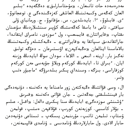
مەدرەسەدە حات تانىعان، «مۇحتاسارلىق» دەڭگەيدە ءبىلىم
العان كەڭەس وكىمەتىنىڭ العاشقى كەزەڭىندەگى ع. توعجانوۆ،
ءى. قابىلوۆ، ءا. بايدىلدين، س. مۇقانوۆ، ج. ورمانباي ۇلى
سياقتى، تاعى دا باسقا كەڭەستىك كۇپىر سىنشىلاردىڭ سۇعىنان
ىقتاپ، «قايراتتان» قايمىعىپ، ول ءسوزدى، ناعىراق ايتقاندا،
جاراتقاندىق سىپاتقا يە «قايراتتى» - ەڭبەكشىلەر وكىمەتىنىڭ
بالاماسىنا اينالعان «ەڭبەكپەن» اۋىستىرعان - دەۋگە تولىق
نەگىز بار. ارينە، انىعى - اللاعا، سودان سوڭ ابايدىڭ وزىنە
ايان. ءبىراق تا، ابايدىڭ كوركەم ويلاۋ جۇيەسى مەن كوركەم
كوزقاراسى، بىزگە، وسىنداي پىكىر بىلدىرۋگە ءماجبۇر ەتىپ
وتىر.
ال، وسى قۋاتتىڭ ەڭبەكتەن زور ماعىناعا يە ەكەنىنە، دۇنيەدەگى
بار قيىنشىلىقتى جەڭەتىن - جان قۋاتى ەكەنىنە «قىرىق
ءۇشىنشى سوزدەگى» ابايدىڭ مىنا پىكىرى دالەل: «اقىل، عىلىم
- بۇلار كاسىبي. كوزبەنەن كورىپ، قۇلاقپەن ەستىپ، قولمەن
ۇستاپ، تىلمەن تاتىپ، مۇرىنمەن يىسكەپ - تىستاعى دۇنيەدەن
حابار الادى. ول حابارلاردىڭ ۇنامدىسى - ۇنامدى قالپىمەنەن،