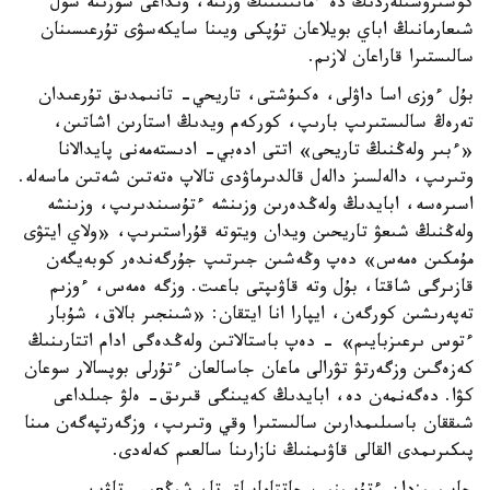
كوشىرۋشىلەردىڭ دە ءماتىنىنىڭ وزىنە، ونداعى سوزىنە سول
شىعارمانىڭ اباي بويلاعان تۇپكى ويىنا سايكەسۋى تۇرعىسىنان
سالىستىرا قاراعان لازىم.
بۇل ءوزى اسا داۋلى، ەكىۇشتى، تاريحي- تانىمدىق تۇرعىدان
تەرەڭ سالىستىرىپ بارىپ، كوركەم ويدىڭ استارىن اشاتىن،
«ءبىر ولەڭنىڭ تاريحى» اتتى ادەبي- ادىستەمەنى پايدالانا
وتىرىپ، دالەلسىز دالەل قالدىرماۋدى تالاپ ەتەتىن شەتىن ماسەلە.
اسىرەسە، ابايدىڭ ولەڭدەرىن وزىنشە ءتۇسىندىرىپ، وزىنشە
ولەڭنىڭ شىعۋ تاريحىن ويدان ويتوتە قۇراستىرىپ، «ولاي ايتۋى
مۇمكىن ەمەس» دەپ وڭەشىن جىرتىپ جۇرگەندەر كوبەيگەن
قازىرگى شاقتا، بۇل وتە قاۋىپتى باعىت. وزگە ەمەس، ءوزىم
تەپەرىشىن كورگەن، ايپارا انا ايتقان: «شىنجىر بالاق، شۇبار
ءتوس ىرعىزبايىم» - دەپ باستالاتىن ولەڭدەگى ادام اتتارىنىڭ
كەزەگىن وزگەرتۋ تۋرالى ماعان جاسالعان ءتۇرلى بوپسالار سوعان
كۋا. دەگەنمەن دە، ابايدىڭ كەيىنگى قىرىق- ەلۋ جىلداعى
شىققان باسىلىمدارىن سالىستىرا وقي وتىرىپ، وزگەرتپەگەن مىنا
پىكىرىمدى القالى قاۋىمنىڭ نازارىنا سالعىم كەلەدى.