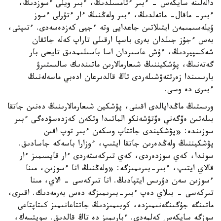
دالەلىنە سايكەس - ءبىر ءتامسىلدىڭ، ءبىر ويلى ءسوزدىڭ،
ءبىر- ماقال- ماتەلدىڭ، ءبىر ولەڭنىڭ ءار ءتۇرلى ءسوز
ۇيلەسىمىمەن ايتىلاتىن جاعدايى وتە ءجيى كەزدەسەدى. ءتىپتى،
بەس ءجۇز جىلدان بەرى باسپا ارقىلى تاراپ كەلە جاتقان
شەكسپيردىڭ، ءۇش عاسىردان اسا باسىلىمدىق تايحى بار
گەتەنىڭ، پۋشكيننىڭ شىعارمالارىن ماتىندىك سالىستىرۋ
بارىسىندا زەرتتەۋشىلەردى تاڭ قالدىرعان ادەبي ماسەلەنىڭ
ءبىرى دە وسى.
ورىستىڭ ماڭدايالدى اقىنى، پۋشكين شىعارمالارىنىڭ دەنىن جاتقا
بىلەتىن ەۆگەني ەۆتۋشەنكو الماتىدا وتكەن كەزدەسۋدەگى ءبىر
سوزىندە: «پۋشكيندى جاتتاپ وسكەن ءبىر توپ اقىن
پۋشكيننىڭ ولەڭدەرىن جاتقا ايتىپ، ءوزارا باسەكە جاسادىق.
سوندا، كەي سوزدەردى، كەي تىركەستەردى ءار قايسىمىز ءار
قالاي ايتىپ، ءبىر-بىرىمىزگە: «ولەڭنىڭ انا ءسوزىن، مىنا
ءسوزىن سەن دۇرىس ايتپادىڭ. انا تىركەسى - الاي، مىنا
تىركەسى - بىلاي دەپ ءبىر-بىرىمىزگە دەس بەرمەدىك. اقىرى،
ماتىنگە جۇگىنگەنىمىزدە، كوبىمىزدىڭ جاتتاعانىمىز كىتاپتاعى
سوزگە سايكەس كەلمەدى. ءبارىمىز دە تاڭ قالدىق. سويتسەك،