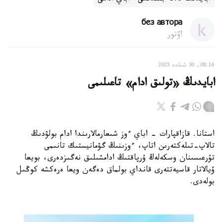
без автора
اۆتور
08:16, 30 شىلدە 2025
ابايدىڭ «تولىق ادام» تاعىلىمى
استانا. قازاقپارات - اباي ءوز شىعارمالارىندا ادام بولۋدىڭ
تالاپ-تىلەكتەرىن اتاپ، ءوزىنىڭ گۋمانيستىك تانىمى
تۇرعىسىنان وسكەلەڭ ۇرپاقتىڭ ادامشىلىق نەگىزدەرى، بويعا
ۇيالاتار قاسيەتتەرى قانداي بولماق دەگەن ويعا ەرەكشە كوڭىل
بولەدى.