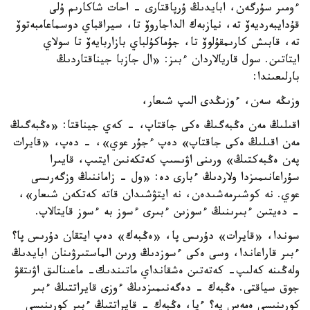
ءومىر سۇرگەن، ابايدىڭ ۇرپاقتارى - احات شاكارىم ۇلى
قۇدايبەرديەۆ تە، نيازبەك الداجاروۆ تا، سيراقباي دوسماعامبەتوۆ
تە، قابىش كارىمقۇلوۆ تا، جۇماكۇلباي بازاربايەۆ تا سولاي
ايتاتىن. سول قاريالاردان ءبىز: «ال جازبا جيناقتاردىڭ
بارلىعىندا:
وزىڭە سەن، ءوزىڭدى الىپ شىعار،
اقىلىڭ مەن ەڭبەگىڭ ەكى جاقتاپ، - كەي جيناقتا: «ەڭبەگىڭ
مەن اقىلىڭ ەكى جاقتاپ» دەپ ءجۇر عوي»، - دەپ، «قايرات
پەن ەڭبەكتىڭ» ورىنى اۋىسىپ كەتكەنىن ايتىپ، قايىرا
سۇراعانىمىزدا ولاردىڭ ءبارى دە: «ول - زاماننىڭ وزگەرىسى
عوي. نە كوشىرمەشىدەن، نە ايتۋشىدان قاتە كەتكەن شىعار»،
- دەيتىن ءبىرىنىڭ ءسوزىن ءبىرى ءسوز بە ءسوز قايتالاپ.
سوندا، «قايرات» دۇرىس پا، «ەڭبەك» دەپ ايتقان دۇرىس پا؟
ءبىر قاراعاندا، وسى ەكى ءسوزدىڭ ورىن الماستىرۋىنان ابايدىڭ
ولەڭىنە كەلىپ- كەتەتىن ەشقانداي ماتىندىك- ماعىنالىق اۋىتقۋ
جوق سياقتى. ەڭبەك - دەگەنىمىزدىڭ ءوزى قايراتتىڭ ءبىر
كورىنىسى ەمەس پە؟ ءيا، ەڭبەك - قايراتتىڭ ءبىر كورىنىسى