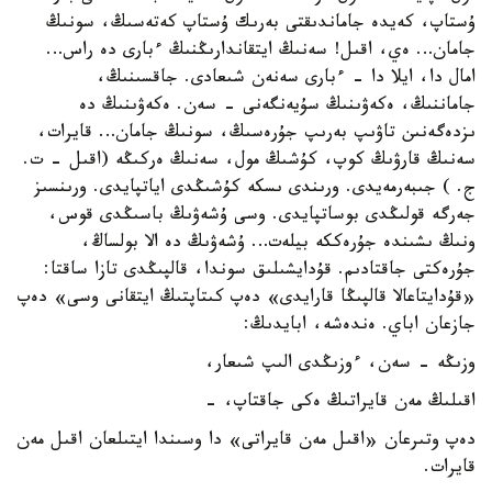
ۇستاپ، كەيدە جاماندىقتى بەرىك ۇستاپ كەتەسىڭ، سونىڭ
جامان… ەي، اقىل! سەنىڭ ايتقاندارىڭنىڭ ءبارى دە راس…
امال دا، ايلا دا - ءبارى سەنەن شىعادى. جاقسىنىڭ،
جاماننىڭ، ەكەۋىنىڭ سۇيەنگەنى - سەن. ەكەۋىنىڭ دە
ىزدەگەنىن تاۋىپ بەرىپ جۇرەسىڭ، سونىڭ جامان… قايرات،
سەنىڭ قارۋىڭ كوپ، كۇشىڭ مول، سەنىڭ ەركىڭە (اقىل - ت.
ج. ) جىبەرمەيدى. ورىندى ىسكە كۇشىڭدى اياتپايدى. ورىنسىز
جەرگە قولىڭدى بوساتپايدى. وسى ۇشەۋىڭ باسىڭدى قوس،
ونىڭ ىشىندە جۇرەككە بيلەت… ۇشەۋىڭ دە الا بولساڭ،
جۇرەكتى جاقتادىم. قۇدايشىلىق سوندا، قالپىڭدى تازا ساقتا:
«قۇدايتاعالا قالپىڭا قارايدى» دەپ كىتاپتىڭ ايتقانى وسى» دەپ
جازعان اباي. ەندەشە، ابايدىڭ:
وزىڭە - سەن، ءوزىڭدى الىپ شىعار،
اقىلىڭ مەن قايراتىڭ ەكى جاقتاپ، -
دەپ وتىرعان «اقىل مەن قايراتى» دا وسىندا ايتىلعان اقىل مەن
قايرات.