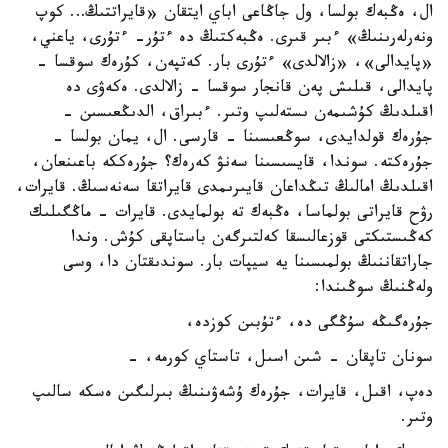
ال، ەڭبەك بولسا، ول جاڭاعى اباي ايتقان «قايراتتىڭ… كوپ
ونەرلەرىنىڭ» ءبىر قىرى. ەڭبەكتىڭ دە ءتۇر- ءتۇرى، ياعني،
«پايدالى»، «زالالدى» ءتۇرى بار. كەتپەن، كۇرەك سوقسا -
پايدالى، قىلىش پەن قانجار سوقسا - زالالدى. ەكەۋى دە
اقىلدىڭ كۇشىمەن ىستەلىپ وتىر. ءبىراق، الدىڭعىسىن -
جۇرەك قولدايدى، سوڭعىسىنا - قارسى. ال، يمان بولسا -
جۇرەكتە. سوندا، قايسىسىنا سەنۋ كەرەك؟ جۇرەككە باعىنعان،
اقىلدىڭ امالىڭ تىڭداعان قايىرىمدى قايراتقا سەنەسىڭ. قايرات،
رۋح قايراتى بولماسا، ەڭبەك تە بولمايدى. قايرات - ماڭگىلىك
كەڭىستىكتى قوزعالىسقا كەلتىرگەن باستاپقى كۇش. وندا
جاراتقاننىڭ بولمىسىنا يە سيپات بار. سوندىقتان دا، وسى
ولەڭنىڭ سوڭىندا:
جۇرەگىڭە سۇڭگى دە، ءتۇبىن كوزدە،
سونان تاپقان - شىن اسىل، تاستاي كورمە، -
دەپ، اقىل، قايرات، جۇرەك ۇشەۋىنىڭ بىرلىگىن ەسكە سالىپ
وتىر.