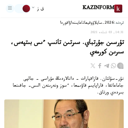
KAZINFORM
ق ز
ترەند:
2026-سايلاۋ
وقيعا
تاعايىنداۋ
اقوردا
14:31, 03 شىلدە 2021
تۇرسىن جۇرتباي. سىرتىن تانىپ ءىس بىتپەس،
سىرىن كورمەي
نۇر-سۇلتان. قازاقپارات - دانالاردىڭ مۇراسى - جالپى
جاماعاتقا، قاراپايىم قاۋىمعا، ءسوز ونەرىنەن الىس- جاقىنعا
بىردەي ورتاق.