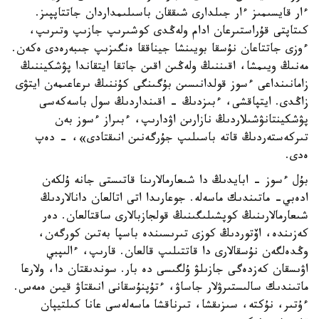
ءار قايسىمىز ءار جىلدارى شىققان باسىلىمداردان جاتتاپپىز.
كىتاپتى قۇراستىرعان ادام ولەڭدى كوشىرىپ جازىپ وتىرىپ،
ءوزى جاتتاعان نۇسقا بويىنشا جيناققا ەنگىزىپ جىبەرەدى ەكەن.
مەنىڭ ويىمشا، اقىننىڭ ولەڭىن اقىن جاتقا ايتقاندا پۋشكيننىڭ
زامانىنداعى ءسوز قولدانىسىن بۇگىنگى كۇننىڭ ىرعاعىمەن ايتۋى
زاڭدى. ايتپاقشى، ءبىزدىڭ - اقىنداردىڭ سول باسەكەسى
پۋشكينتانۋشىلاردىڭ نازارىن اۋدارىپ، ءبىراز ءسوز بەن
تىركەستەردىڭ قاتە باسىلىپ جۇرگەنىن انىقتادى»، - دەپ
ەدى.
بۇل ءسوز - ابايدىڭ دا شىعارمالارىنا قاتىستى جانە ۇلكەن
ادەبي- ماتىندىك ماسەلە. جوعارىدا اتى اتالعان دانالاردىڭ
شىعارمالارىنىڭ كوپشىلىگىنىڭ قولجازبالارى ساقتالعان. دەر
كەزىندە، اۆتوردىڭ كوزى تىرىسىندە باسپا بەتىن كورگەن،
وڭدەلگەن نۇسقالارى دا قاتتىلىپ قالعان. قارىپ، ءالىپبي
اۋىسقان كەزدەگى جازىلۋ ۇلگىسى دە بار. سوندىقتان دا، ولارعا
ماتىندىك سالىستىرۋلار جاساۋ، ءتۇپنۇسقانى انىقتاۋ قيىن ەمەس.
ءۇتىر، نۇكتە، سىزىقشا، تىرناقشا ماسەلەسى عانا كىلتيپان