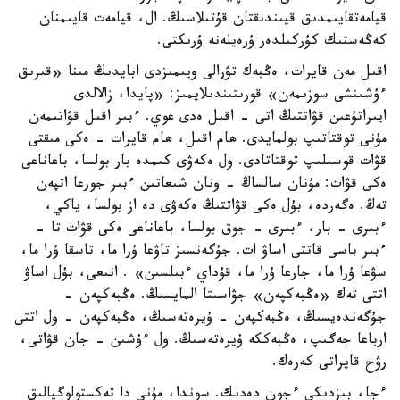
قيامەتقايىمدىق قيىندىقتان قۇتىلاسىڭ. ال، قيامەت قايىمنان
كەڭەستىك كۇركىلدەر ۇرەيلەنە ۇرىكتى.
اقىل مەن قايرات، ەڭبەك تۋرالى ويىمىزدى ابايدىڭ مىنا «قىرىق
ءۇشىنشى سوزىمەن» قورىتىندىلايمىز: «پايدا، زالالدى
ايىراتۇعىن قۋاتتىڭ اتى - اقىل ەدى عوي. ءبىر اقىل قۋاتىمەن
مۇنى توقتاتىپ بولمايدى. ھام اقىل، ھام قايرات - ەكى مىقتى
قۋات قوسىلىپ توقتاتادى. ول ەكەۋى كىمدە بار بولسا، باعاناعى
ەكى قۋات: مۇنان سالساڭ - ونان شىعاتىن ءبىر جورعا اتپەن
تەڭ. ەگەردە، بۇل ەكى قۋاتتىڭ ەكەۋى دە از بولسا، ياكي،
ءبىرى - بار، ءبىرى - جوق بولسا، باعاناعى ەكى قۋات تا -
ءبىر باسى قاتتى اساۋ ات. جۇگەنسىز تاۋعا ۇرا ما، تاسقا ۇرا ما،
سۋعا ۇرا ما، جارعا ۇرا ما، قۇداي ءبىلسىن» . انىعى، بۇل اساۋ
اتتى تەك «ەڭبەكپەن» جۋاسىتا المايسىڭ. ەڭبەكپەن -
جۇگەندەيسىڭ، ەڭبەكپەن - ۇيرەتەسىڭ، ەڭبەكپەن - ول اتتى
ارباعا جەگىپ، ەڭبەككە ۇيرەتەسىڭ. ول ءۇشىن - جان قۋاتى،
رۋح قايراتى كەرەك.
ءجا، بىزدىكى ءجون دەدىك. سوندا، مۇنى دا تەكستولوگيالىق