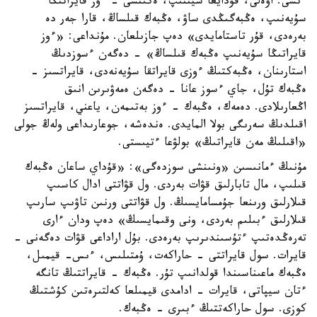
ءىسى. اۋەلى، قۇدايعا سيىنىپ، ەكىنشى - ءوز قايراتىڭا
سۇيەنىپ، ەڭبەگىڭدى ساۋ، ەڭبەك قىلساڭ، قارا جەر دە
بەرەدى، قۇر تاستامايدى» دەپ جازىلعان. مۇنداعى: «ءوز
قايراتىڭا سۇيەنىپ ەڭبەك قىلساڭ» - دەگەن ءسوزدىڭ
استارىنان، ەڭبەكتىڭ ءوزى قايراتقا سۇيەنەدى، قايراتسىز -
ەڭبەك تۇل، جاي ءسوز عانا - دەگەن ەمەۋىرىن انىق
اڭعارىلادى. دەمەك، ەڭبەك - ءوز بەتىمەن، ياعني، قايراتسىز
اقىلدىڭ سەرىگى بولا المايدى. ەندەشە، جوعارىداعى ولەڭ جولى
«اقىلىڭ مەن قايراتىڭ» بولۋعا ءتيىستى.
مۇنىڭ ءمانىسىن «ونىنشى سوزدەگى»: «قۇداي ساعان ەڭبەك
قىلىپ، مال تابارلىق قۋات بەردى. ول قۋاتتى ادال كاسىپ
قىلارلىق ورىنعا جۇمسامايسىڭ. ول قۋاتتى ورنىن تاۋىپ سارىپ
قىلارلىق ءبىلىم بەردى، ونى وقىمايسىڭ» دەپ ودان ءارى
تەرەڭدەتىپ ءتۇسىندىرىپ بەرەدى. بۇل اراداعى قۋات دەگەنى -
قايرات. سول قايراتتى - حاراكەت، ۇمتىلىس، ءىس- قيمىل،
ەڭبەك ماعىناسىندا قولدانىپ تۇر. ەڭبەك - قايراتتىڭ تانگە
ءتان سيپاتى، قايرات - ادامدى قيمىلعا كەلتىرەتىن كۇشتىڭ
كوزى. سول حاراكەتتىڭ ءبىرى - ەڭبەك.