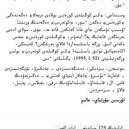
ءجۇر.
وسىنداعى: «كىم كوڭىلدى كورەتىن بولادى ەرمەك» دەگەندەگى
«كورەتىن» دەگەن ءسوز، «كوتەرىپ» دەگەننىڭ ورىنىنا
اۋىسىپ تۇسكەن جاي عانا كەتكەن قاتە مە، جوق، سولاي ادەيى
بەرىلگەن قاتەلىك پە؟ ايتەۋىر، «كوڭىلدى كورەتىن» ەمەس
ەكەنى انىق. وزگە باسىلىمداردا قالاي بەرىلگەن؟ كەيىنگى،
اكادەميالىق تولىق باسىلىمدا «كىم كوڭىلدى كوتەرىپ» بولىپ
وزگەرتىلىپتى (1995,1.52). يگىلىكتى ءىس.
سونىمەن، بىزدىكى، ەستىگەنىمىزدى - جەتكىزۋ، تۇيگەنىمىزدى
- قاعازعا ءتۇسىرۋ. «اعالار ايتپاي كەتتى» - دەگىزبەۋدىڭ
قامى. ال، قابىلداۋ- قابىلداماۋدىڭ ىرقى، ىقىلاس- پەيىل،
قالاۋ - سىزدەردەن.
تۇرسىن جۇرتباي، عالىم
ابايدىڭ 175 جىلدىعى
اباي الەمى