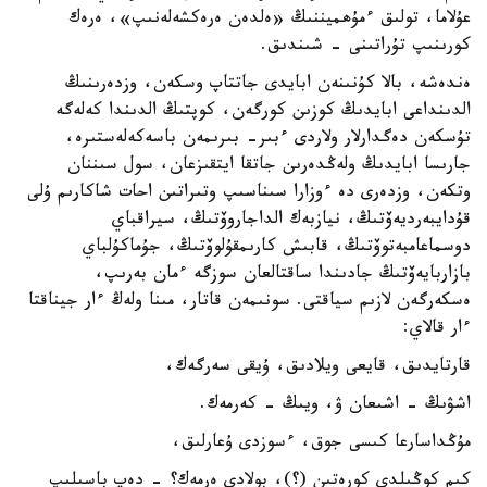
عۇلاما، تولىق ءمۇھميننىڭ «ەلدەن ەرەكشەلەنىپ»، ەرەك
كورىنىپ تۇراتىنى - شىندىق.
ەندەشە، بالا كۇنىنەن ابايدى جاتتاپ وسكەن، وزدەرىنىڭ
الدىنداعى ابايدىڭ كوزىن كورگەن، كوپتىڭ الدىندا كەلەگە
تۇسكەن دەگدارلار ولاردى ءبىر- بىرىمەن باسەكەلەستىرە،
جارىسا ابايدىڭ ولەڭدەرىن جاتقا ايتقىزعان، سول سىننان
وتكەن، وزدەرى دە ءوزارا سىناسىپ وتىراتىن احات شاكارىم ۇلى
قۇدايبەرديەۆتىڭ، نيازبەك الداجاروۆتىڭ، سيراقباي
دوسماعامبەتوۆتىڭ، قابىش كارىمقۇلوۆتىڭ، جۇماكۇلباي
بازاربايەۆتىڭ جادىندا ساقتالعان سوزگە ءمان بەرىپ،
ەسكەرگەن لازىم سياقتى. سونىمەن قاتار، مىنا ولەڭ ءار جيناقتا
ءار قالاي:
قارتايدىق، قايعى ويلادىق، ۇيقى سەرگەك،
اشۋىڭ - اشىعان ۋ، ويىڭ - كەرمەك.
مۇڭداسارعا كىسى جوق، ءسوزدى ۇعارلىق،
كىم كوڭىلدى كورەتىن (؟)، بولادى ەرمەك؟ - دەپ باسىلىپ