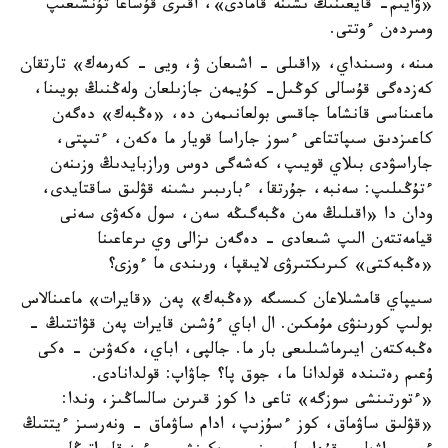
«ۋايىم- قايعىنىڭ ىشىنە قامادى»، اقىرى قۇساعا تۇنشىعىپ
ومىردەن ءوتتى.
مىنە، وسىنداي، «اقىلى - اشىعان ۋ، ويى - كەرمەك» تارتقان
كەزدەگى قۇسالى كوڭىل- كۇيمەن جازىلعان ولەڭنىڭ بويىنا،
ماعىناسى قانشاما جاقسى بولعانىمەن دە، «ەڭبەك» دەگەن
كاعىزدىق سىپاتتاعى ءسوز جاراسا قويار ما ەكەن، ءتىپتى،
جاراسۋدى بىلاي قويىپ، كەشەگى دوس ورازبايدىڭ وزىنەن
ءتۇڭىلىپ: سەنبە، جۇرتقا، ءبارىبىر ىشىنە قۋلىق ساقتايدى،
ودان دا «اقىلىڭ مەن ەڭبەگىڭە سەن، سول ەكەۋى سەنى
قيامەتتەن الىپ شىعادى - دەگەن ىزالى وي ىرعاعىنا
«ەڭبەكتى» كىرىكتىرۋى لايىقپا، ورىندى ما ءوزى؟
سىيپاي قامشىلاعان كىسىگە «ەڭبەك» پەن «قايرات» ماعىنالاس
بولىپ كورىنۋى مۇمكىن. ال اباي ءۇشىن قايرات پەن قۋاتتىڭ -
ەڭبەكتەن ايىرماشىلىعى بار ما. جالپى، اباي، ەكەۋىن - ەكى
ۇعىم رەتىندە قولدانا ما، جوق پا؟ جاۋاپ: قولدانادى.
«ءتورتىنشى سوزگە» تاعى دا كوز قىرىن سالساڭىز، وندا:
«قۋلىق ساۋماق، كوز ءسۇزىپ، ادام ساۋماق - ونەرسىز ءيتتىڭ