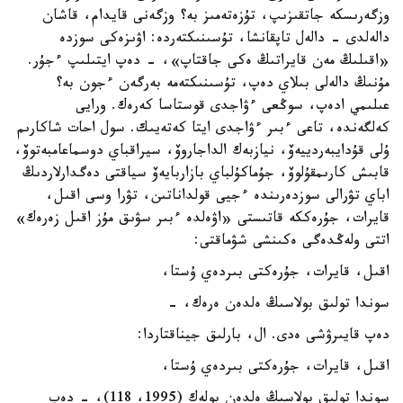
وزگەرىسكە جاتقىزىپ، تۇزەتەمىز بە؟ وزگەنى قايدام، قاشان
دالەلدى - دالەل تاپقانشا، تۇسىنىكتەردە: اۋىزەكى سوزدە
«اقىلىڭ مەن قايراتىڭ ەكى جاقتاپ»، - دەپ ايتىلىپ ءجۇر.
مۇنىڭ دالەلى بىلاي دەپ، تۇسىنىكتەمە بەرگەن ءجون بە؟
عىلىمي ادەپ، سوڭعى ءۋاجدى قوستاسا كەرەك. ورايى
كەلگەندە، تاعى ءبىر ءۋاجدى ايتا كەتەيىك. سول احات شاكارىم
ۇلى قۇدايبەردييەۆ، نيازبەك الداجاروۆ، سيراقباي دوسماعامبەتوۆ،
قابىش كارىمقۇلوۆ، جۇماكۇلباي بازاربايەۆ سياقتى دەگدارلاردىڭ
اباي تۋرالى سوزدەرىندە ءجيى قولداناتىن، تۋرا وسى اقىل،
قايرات، جۇرەككە قاتىستى «اۋەلدە ءبىر سۋىق مۇز اقىل زەرەك»
اتتى ولەڭدەگى ەكىنشى شۋماقتى:
اقىل، قايرات، جۇرەكتى بىردەي ۇستا،
سوندا تولىق بولاسىڭ ەلدەن ەرەك، -
دەپ قايىرۋشى ەدى. ال، بارلىق جيناقتاردا:
اقىل، قايرات، جۇرەكتى بىردەي ۇستا،
سوندا تولىق بولاسىڭ ەلدەن بولەك (1995، 118)، - دەپ