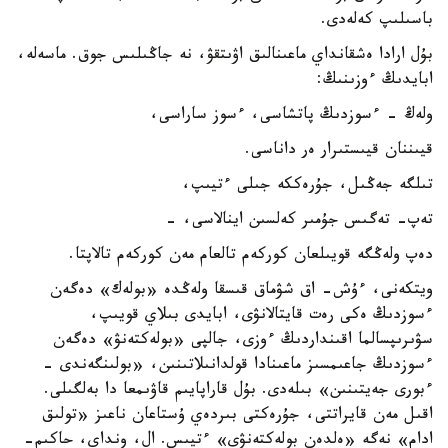
باسىلىپ كەلەدى.
بۇل ارادا ەشقانداي ماعىنالىق اۋىتقۋ، نە جاڭىلىس جوق. ماسەلە،
ابايدىڭ ءوزىنىڭ:
ولەڭ - ءسوزدىڭ پاتشاسى، ءسوز ساراسى،
قيىننان قيىستىرار ەر داناسى.
تىلگە جەڭىل، جۇرەككە جىلى ءتيىپ،
تەپ- تەگىس جۇمىر كەلسىن اينالاسى، -
دەپ ولەڭگە قويىلعان كوركەم تالعام مەن كوركەم تالاپتا.
ويتكەنى، ءۇش- اق شۋماق قىسقا ولەڭدە «بولەك» دەگەن
ءسوزدىڭ ەكى رەت قايتالانۋى، ابايدى بىلاي قويىپ،
سۋىرىپسالما اقىنداردىڭ ءوزى، جالپى «بولەكتەنۋ» دەگەن
ءسوزدىڭ جاعىمسىز ماعىنادا قولدانىلاتىنىن، «بولىنگەندى -
ءبورى جەيتىنىن» بىلەدى. بۇل قاراپايىم قاۋىمعا دا بەلگىلى.
اقىل مەن قايراتتى، جۇرەكتى بىردەي ۇستاعان ناعىز «تولىق
ادام» نەگە «ەلدەن بولەكتەنۋى» ءتيىس. ال، ونداي، حاكىم-