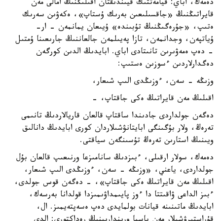
دەمەك، اباي: قيامەتتىك قيىندىقتان اقىلىڭنىڭ امالى مەن
قايراتىڭنىڭ «جاقسىلىعىن بەرىك ۇستاپ»، ەكەۋىن سەرىك
ەتىپ، «جۇرەگىڭنىڭ تۇبىندە» ۇيىعان يمانمەن - ار-
ۇياتپەن، وجدانمەن، تازا پەيىلمەن جالعاننىڭ جارىعىنا ۇمتىل
- دەپ ەمەۋىرىن تانىتادى اباي. ابايدىڭ الدىن كورگەن
دەگدارلاردىن ءسوزىن ەستىپ:
وزىڭە - سەن، ءوزىڭدى الىپ شىعار،
اقىلىڭ مەن قايراتىڭ ەكى جاقتاپ، -
دەگەن جولداردى جادىندا ساقتاپ قالعان قاريالاردىڭ تانىمى
تەرەڭ، ولار بۇگىنگى ابايتانۋشىلاردان كورى ابايدىڭ دانالىق
ويىنىڭ استارىن تەرەڭ تۇسىنگەن سياقتى.
دەمەك، سولار ارقىلى، ءبىزدىڭ سانامىزعا ورنىعىپ قالعان بۇل
جولداردى، ياعني، «وزىڭە - سەن، ءوزىڭدى الىپ شىعار،
اقىلىڭ مەن قايراتىڭ ەكى جاقتاپ»، - دەگەن قوس جولدى،
ءبىز الداعى ۋاقىتتا دا ءوز پايىمداۋىمىزدا قولدانا بەرسەك،
ابايدىڭ ماتىنىنە قيانات بولمايدى دەپ ەسەپتەيمىز. ال،
قۇراستىرۋشىلار مەن باسپا ورىندارىىنىڭ رەداكتورى: الدى