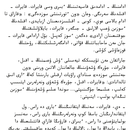
ادامنىڭ - ادامدىق قاسيەتىنىڭ ءبىرى وسى قايرات. قايرات -
اقىلدىڭ سەرىگى. وعان «ون ءتورتىنشى سوزدەگى» : «قازاق تا
ادام بالاسى عوي، كوبى - اقىلسىزدىعىنان ازبايدى، اقىلدىڭ
ءسوزىن ۇعىپ الارلىق - جىگەر، قايرات، بايلاۋلىلىقتىڭ
جوقتىعىنان ازادى» دەگەن ءسوز كەپىل. بۇل اراداعى قايرات -
جان مەن ماحابباتتىڭ قۋاتى، ادامگەرشىلىكتىڭ، رۋحتىڭ
قوزعاۋشى كۇشى.
جاراتقان مەن تۇيسىككە تيەسىلى ءۇش ۇعىمنىڭ - اقىل،
قايرات، جۇرەك ۇشەۋىنىڭ جالعاننان الاتىن ورىنى «ون
جەتىنشى سوزدە» مىناداي راۋيات ارقىلى بارىنشا كەڭ ءارى انىق
تالدانادى: «قايرات، اقىل، جۇرەك ۇشەۋى ونەرلەرىن ايتىسىپ
كەلىپ، عىلىمعا جۇگىنىپتى… سوندا عىلىم ۇشەۋىنىڭ ءسوزىن
تىڭداپ بولىپ، ايتىپتى:
- ەي، قايرات، سەنىڭ ايتقانىڭنىڭ ءبارى دە راس. ول
ايتقاندارىڭنان باسقا كوپ ونەرلەرىڭنىڭ بارى راس، سەنسىز
بولمايتۇعىنى دا راس، ءبىراق، قارۋىڭا قاراي قاتتىلىعىڭ دا
مول، پايداڭ دا مول، زالالىڭ دا مول. كەيدە جاقسىلىقتى بەرىك