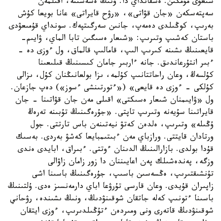
شىعۋى مۇمكىن. ەشقانداي دا. ونىڭ ەسەسىنە، اقىلمەن
سەپتەسكەن «جان قۋاتى»، «رۋح قايراتى» عانا بويعا كۇش
بەرىپ، كوڭىلدى دەمەپ، جانىن سەرگىتپەك. سونداي قۇمىعۋدى
باستان كەشىپ وتىرىپ: «شىعار ەسىگىن تابا الماي، ۋايىم-
قايعىنىڭ ىشىنە كىرىپ الىپ، قامالىپ قالماق، ول ءوزى دە -
ءبىر انتۇرعاندىق. جانە ءاربىر جامان كىسىنىڭ قىلىعىنا
كۇلسەڭ، وعان راحاتتانىپ كۇلمە، ىزا بولعانىڭنان كۇل، ىزالى
كۇلكى - ءوزى دە قايعى» («ءتورتىنشى ءسوز») دەپ جازعان.
ول «ۋايىمنان شىعار ەسىكتى» اقىلى مەن جان قۋاتىنا - جان
قايراتىنا سۇيەنە وتىرىپ تاپتى. «جۇرەگىنىڭ تۇبىنە تەرەڭ
ۇڭىلە» وتىرىپ، ەلدەن كەتۋ نيەتىنەن باس تارتتى. جول
ورتادان قايتتى. ورازباي مەن ءبىتىمبايعا كەشۋ بەردى. بەسىك
قۇدا بولدى. بازارالىنىڭ الدىنان ءوتتى. ءبىراق، ابايدى ەندى
وزگە، پەندەشىلك پەن اعايىننان دا زور زامان زاۋالى
تۇنشىقتىرىپ، ەڭسەسىن باسىپ، جۇرەگىنىڭ باسىنا اشى
زاپىران قۇيدى. وعان قارسى تۇرۋعا اباي دارمەنسىز ەدى. ۇلتىنىڭ
باسىنا ءتونىپ كەلە جاتقان شوقىنۋدىڭ، ونىڭ ىشىندە، رۋحاني
شوقىنۋدىڭ قاتەرى ونى ومىردەن ءتۇڭىلدىرىپ، ءوزى ايتقان