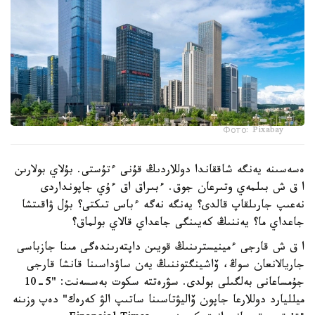
Фото: Pixabay
ەسەسىنە يەنگە شاققاندا دوللاردىڭ قۇنى ءتۇستى. بۇلاي بولارىن
ا ق ش بىلمەي وتىرعان جوق. ءبىراق اق ءۇي جاپونداردى
نەعىپ جارىلقاپ قالدى؟ يەنگە نەگە ءباس تىكتى؟ بۇل ۋاقىتشا
جاعداي ما؟ يەننىڭ كەيىنگى جاعداي قالاي بولماق؟
ا ق ش قارجى ءمينيسترىنىڭ قويىن داپتەرىندەگى مىنا جازباسى
جاريالانعان سوڭ، ۆاشينگتوننىڭ يەن ساۋداسىنا قانشا قارجى
جۇمساعانى بەلگىلى بولدى. سۋرەتتە سكوت بەسسەنت: "5-10
ميلليارد دوللارعا جاپون ۆاليۋتاسىنا ساتىپ الۋ كەرەك" دەپ وزىنە