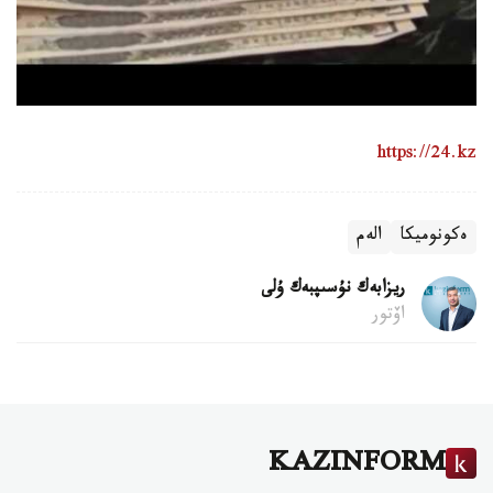
https://24.kz
ەكونوميكا
الەم
ريزابەك نۇسىپبەك ۇلى
اۆتور
KAZINFORM