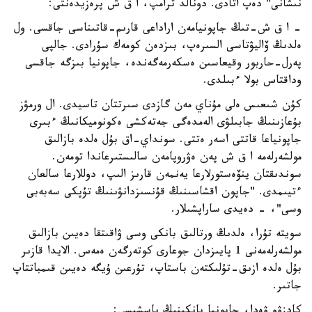
نىشانى" دەپ اتادى. دونالد ترامپ، ا ق ش پرەزيدەنتى:
- ا ق ش-تىڭ جاپونيامەن اراداعى قارىم-قاتىناسى جاقسى. ول
ەلدىڭ ۆاليۋتاسى السىرەپ، بىزدەن كومەك سۇرادى. جالپى
پەرل-حاربور وقيعاسىن ەسكەرمەگەندە، جاپونيا بىزگە جاقسى
وداقتاس بولا ءبىلدى.
كۇن شىعىس ەلى مۇناي مەن گازدى سىرتتان تاسيدى. ال ورمۋز
بۇعازىنىڭ جابىلۋى الەمدەگى جەتەكشى ەكونوميكانىڭ ءبىرى
جاپونياعا قاتتى اسەر ەتتى. سونداي-اق بۇل ەلدە بازالىق
مولشەرلەمە ا ق ش پەن ەۋروپامەن سالىستىرعاندا تومەن.
سوندىقتان ينۆەستورلارعا يەنمەن قارىز الىپ، دوللارعا سالعان
ءتيىمدى. "جاپون اقشاسىنىڭ قۇنسىزدانۋىنىڭ تۇپكى سەبەبى
وسى"، - دەيدى ساراپشىلار.
سويتە تۇرا، ەلدىڭ ورتالىق بانكى وسى ۋاقىتقا دەيىن بازالىق
مولشەرلەمەنى 1 پايىزدان جوعارى كوتەرگەن ەمەس. الايدا قازىر
بۇل ەلدە ازىق-تۇلىكتەن باستاپ، تۇرعىن ۇيگە دەيىن قىمباتتاپ
جاتىر.
كادزۋو ۋەدا، جاپونيا بانكىنىڭ باسشىسى: