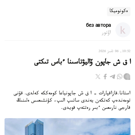
ەكونوميكا
без автора
اۆتور
10:52, 06 تامىز 2026
ا ق ش جاپون ۆاليۋتاسىنا ءباس تىكتى
استانا.قازاقپارات - ا ق ش جاپونياعا كومەككە كەلدى. قۇنى
تومەندەپ كەتكەن يەندى ساتىپ الىپ، كۇنشىعىس ەلىنىڭ
قارجى نارىعىن ءبىر رەتتەپ قويدى.