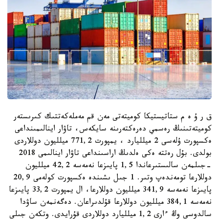
ق ر ۇ ە م ستاتيستيكا كوميتەتى مەن قم مەملەكەتتىك كىرىستەر
كوميتەتىنىڭ رەسمي دەرەكتەرىنە سايكەس، تاۋار اينالىمىنداعى
ەكسپورت ۇلەسى 2 ميلليارد ، يمپورت 771,2 ميلليون دوللاردى
بولدى. بۇل رەتتە ەكى ەلدىڭ اراسىنداعى تاۋار اينالىمى 2018
-جىلمەن سالىستىرعاندا 1,5 پايىزعا نەمەسە 42,2 ميلليون
دوللارعا تومەندەپ وتىر. 1 جىل ىشىندە ەكسپورت كولەمى 20,9
پايىزعا نەمەسە 341,9 ميلليون دوللارعا، ال يمپورت 33,2 پايىزعا
نەمەسە 384,1 ميلليون دوللارعا قۇلدىراعان. دەگەنمەن ساۋدا
سالدوسى وڭ ءارى 1,2 ميلليارد دوللاردى قۇرايدى. وتكەن جىلى