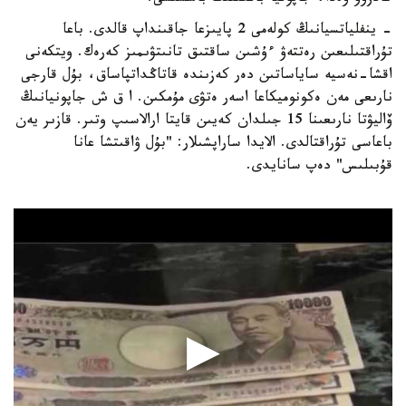
- ينفلياتسيانىڭ كولەمى 2 پايىزعا جاقىنداپ قالدى. باعا
تۇراقتىلىعىن رەتتەۋ ءۇشىن ساقتىق تانىتۋىمىز كەرەك. ويتكەنى
اقشا-نەسيە ساياساتىن دەر كەزىندە قاتاڭداتپاساق، بۇل قارجى
نارىعى مەن ەكونوميكاعا اسەر ەتۋى مۇمكىن. ا ق ش جاپونيانىڭ
ۆاليۋتا نارىعىنا 15 جىلدان كەيىن قايتا ارالاسىپ وتىر. قازىر يەن
باعاسى تۇراقتالدى. الايدا ساراپشىلار: "بۇل ۋاقىتشا عانا
قۇبىلىس" دەپ سانايدى.