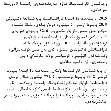
وزبەكستان قازاقستاننىڭ ساۋدا سەرىكتەستەرى اراسىندا 9-ورىنعا
تۇراقتادى.
2019 -جىلدىڭ 12 ايىندا قازاقستاننىڭ وزبەكستانعا ەكسپورتى
20,9 پايىزعا ارتىپ، 2 ميلليارد دوللار بولدى. ونىڭ ىشىندە
شيكىزاتتىق ەمەس تاۋارلار ەكسپورتى 82,6 پايىزدى قۇرايدى.
اتالعان كەزەڭدە وزبەكستان قازاقستاندىق تاۋارلاردى
تۇتىنۋشىلاردىڭ اراسىندا 10-ورىندا تۇر. وزبەك ەلىنە
قازاقستاننان نەگىزىنەن استىق، كەن مەن مىس كونسەنتراتى،
وڭدەلمەگەن اليۋميني، قوسپاسىز بولات جارتىلاي دايىن
ونىمدەرى، ۇن ەكسپورتتالادى.
ال وزبەكستاننان قازاقستانعا وتكەن جىلىدىڭ 12 ايىندا يمپورت
كولەمى 33,2 پايىزعا تومەندەپ، 771,2 ميلليون دوللار بولدى.
قازاقستانعا تاۋارلار جەتكىزۋشىلەردىڭ اراسىندا وزبەكستان 8-
ورىندا تۇر. بۇل ەلدەن قازاقستانعا تابيعي گاز، شابدالى، شيە،
ەتيلەن پوليمەرلەرى، ورىك، قارا ورىك، ءجۇزىم سىندى ونىمدەر
جەتكىزىلەدى.