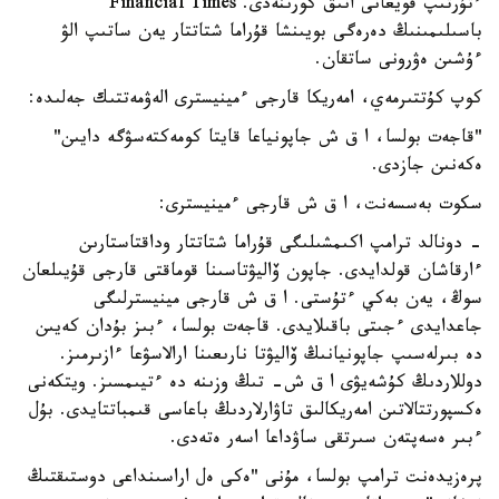
ءتۇرتىپ قويعانى انىق كورىنەدى. Financial Times
باسىلىمىنىڭ دەرەگى بويىنشا قۇراما شتاتتار يەن ساتىپ الۋ
ءۇشىن ەۋرونى ساتقان.
كوپ كۇتتىرمەي، امەريكا قارجى ءمينيسترى الەۋمەتتىك جەلىدە:
"قاجەت بولسا، ا ق ش جاپونياعا قايتا كومەكتەسۋگە دايىن"
ەكەنىن جازدى.
سكوت بەسسەنت، ا ق ش قارجى ءمينيسترى:
- دونالد ترامپ اكىمشىلىگى قۇراما شتاتتار وداقتاستارىن
ءارقاشان قولدايدى. جاپون ۆاليۋتاسىنا قوماقتى قارجى قۇيىلعان
سوڭ، يەن بەكي ءتۇستى. ا ق ش قارجى مينيسترلىگى
جاعدايدى ءجىتى باقىلايدى. قاجەت بولسا، ءبىز بۇدان كەيىن
دە بىرلەسىپ جاپونيانىڭ ۆاليۋتا نارىعىنا ارالاسۋعا ءازىرمىز.
دوللاردىڭ كۇشەيۋى ا ق ش- تىڭ وزىنە دە ءتيىمسىز. ويتكەنى
ەكسپورتتالاتىن امەريكالىق تاۋارلاردىڭ باعاسى قىمباتتايدى. بۇل
ءبىر ەسەپتەن سىرتقى ساۋداعا اسەر ەتەدى.
پرەزيدەنت ترامپ بولسا، مۇنى "ەكى ەل اراسىنداعى دوستىقتىڭ