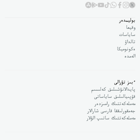
بوليمدەر
وقيعا
ساياسات
تالداۋ
ەكونوميكا
الەمدە
ءبىز تۋرالى
پايدالانۋشىلىق كەلىسىم
قۇپىيالىلىق ساياساتى
مەملەكەتتىك رامىزدەر
جەمقورلىققا قارسى شارالار
مەملەكەتتىك ساتىپ الۋلار