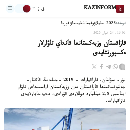
KAZINFORM
ق ز
ترەند:
2026-سايلاۋ
وقيعا
تاعايىنداۋ
اقوردا
16:06, 24 اقپان 2020
قازاقستان وزبەكستانعا قانداي تاۋارلار
ەكسپورتتايدى
نۇر- سۇلتان. قازاقپارات - 2019 -جىلدىڭ قاڭتار-
جەلتوقسانىندا قازاقستان مەن وزبەكستان اراسىنداعى تاۋار
اينالىمى 2,8 ميلليارد دوللاردى قۇرادى، دەپ حابارلايدى
قازاقپارات.