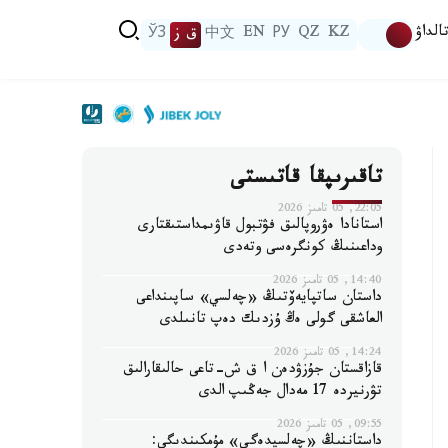
الداۋ
KZ
QZ
РУ
EN
中文
ق ز
ЎЗ
تاقىرىپقا قاتىستى
22:05, 05 تامىز 2026
استانادا ەۋروپالىق فۋتبول قاۋىمداستىقتارى
وداعىنىڭ كونگرەسى وتەدى
14:40, 05 تامىز 2026
داستان ساتپايەۆتىڭ «چەلسي» ساپىنداعى
العاشقى گولى ەڭ ۇزدىك دەپ تانىلدى
14:24, 05 تامىز 2026
قازاقستان جۇزۋدەن ا ق ش-تاعى حالىقارالىق
تۋرنيردە 17 مەدال جەڭىپ الدى
09:55, 05 تامىز 2026
داستاننىڭ «چەلسيدەگى» مۇمكىندىگى: