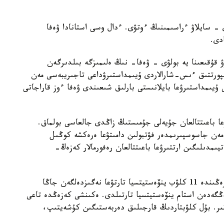
- سايلاۋ ءراسىمىنىڭ ءوتۋى. ءدال وسى استانادا ۋەفا
دى.
قۇقىعىنا يە بولۋى - ۋەفا- نىڭ ەلىمىزگە بىلدىرگەن
پورتتىق ءىس-شارالاردى ۇيىمداستىرۋداعى تاجىريبەسى مەن
 ۇيىمداستىرۋعا بايلانىستى بارلىق شىعىندى ۋەفا ءوز قاراجاتى
ۋعا باعىتتالعان جۇيەلى جۇمىستىڭ زاڭدى جالعاسى بولماق.
ر مەن جاسوسپىرىمدەر فۋتبولىن دامىتۋعا ەرەكشە كوڭىل
يىمدىلىگىن ارتتىرۋعا باعىتتالعان رەفورمالار كەزەڭ-
كاسىبي فۋتبولدى كوممەرسيالاندىرۋدىڭ العاشقى كەزەڭىندە 11 كلۋب ينۆەستيتسيا تارتۋعا نەگىزدەلگەن جاڭا
كوشتى. وسى باعىتقا 80 ميلليارد تەڭگەدەن استام ينۆەستيتسيا تارتىلدى. ەكىنشى كەزەڭدە تاعى
تىر. بۇل كلۋبتاردىڭ قارجىلىق دەربەستىگىن كۇشەيتىپ،