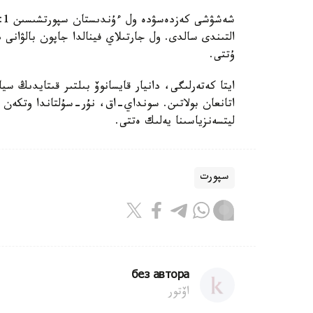
التىندى سالدى. ول جارتىلاي فينالدا جاپون بالۋانى 
ۇتتى.
ايتا كەتەرلىگى، دانيار قايسانوۆ بىلتىر قىتايدىڭ سي
ليتسەنزياسىنا يەلىك ەتتى.
سپورت
без автора
اۆتور