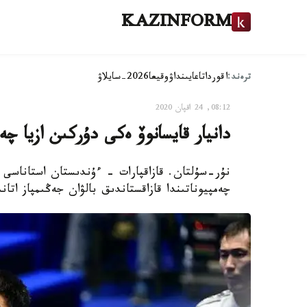
KAZINFORM
ترەند:
اقوردا
تاعايىنداۋ
وقيعا
2026-سايلاۋ
08:12, 24 اقپان 2020
دانيار قايسانوۆ ەكى دۇركىن ازيا چە
نۇر-سۇلتان. قازاقپارات - ءۇندىستان استاناسى 
چەمپيوناتىندا قازاقستاندىق بالۋان جەڭىمپاز اتاندى، دەپ