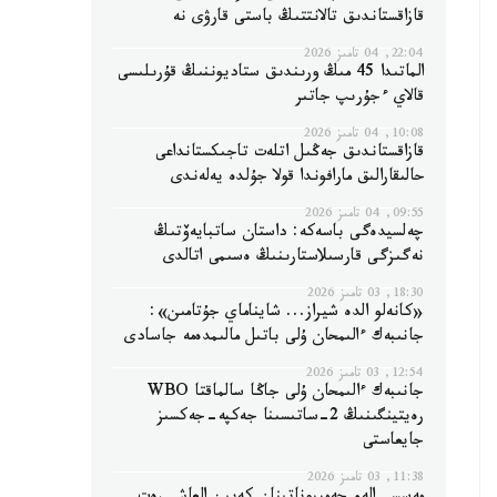
قازاقستاندىق تالانتتىڭ باستى قارۋى نە
22:04, 04 تامىز 2026
الماتىدا 45 مىڭ ورىندىق ستاديوننىڭ قۇرىلىسى
قالاي ءجۇرىپ جاتىر
10:08, 04 تامىز 2026
قازاقستاندىق جەڭىل اتلەت تاجىكستانداعى
حالىقارالىق مارافوندا قولا جۇلدە يەلەندى
09:55, 04 تامىز 2026
چەلسيدەگى باسەكە: داستان ساتبايەۆتىڭ
نەگىزگى قارسىلاستارىنىڭ ەسىمى اتالدى
18:30, 03 تامىز 2026
«كانەلو الدە شيراز... شايناماي جۇتامىن»:
جانىبەك ءالىمحان ۇلى باتىل مالىمدەمە جاسادى
12:54, 03 تامىز 2026
جانىبەك ءالىمحان ۇلى جاڭا سالماقتا WBO
رەيتينگىنىڭ 2-ساتىسىنا جەكپە-جەكسىز
جايعاستى
11:38, 03 تامىز 2026