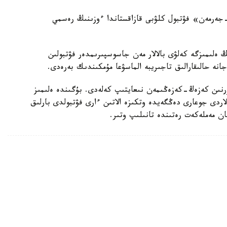
پاري سەن-جەرمەن» فۋتبول كلۋبى قازاقستاندا ءوزىنىڭ رەسمي
ەلىمىزگە كەلۋى بالالار مەن جاسوسپىرىمدەر فۋتبولىن
جانە حالىقارالىق تاجىريبە الماسۋعا مۇمكىندىك بەرەدى.
رنىن كەزەڭ-كەزەڭىمەن نىعايتىپ كەلەدى. بۇگىندە ەلىمىز
ردى جوعارى دەڭگەيدە وتكىزە الاتىن ءارى فۋتبولدى بارلىق
عان مەملەكەت رەتىندە تانىلىپ وتىر.