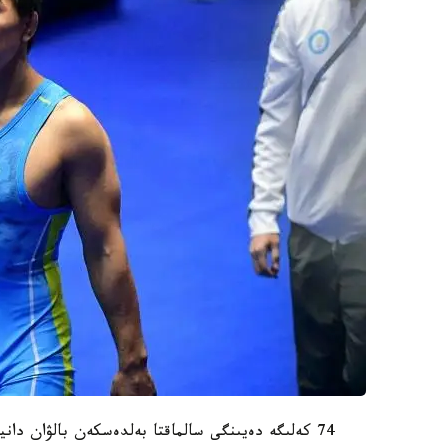
74 كەلىگە دەيىنگى سالماقتا بەلدەسكەن بالۋان دانيار قايسانوۆ جارىس بارىسىندا قارسىلاس شاق كەلتىرمەدى.