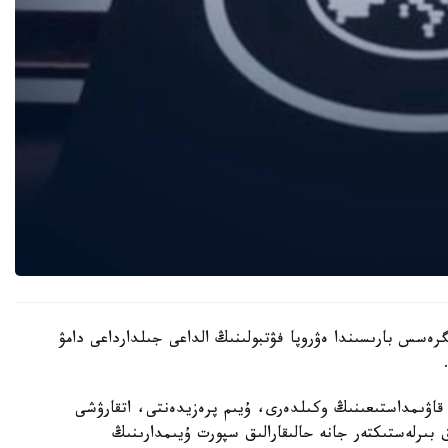
ەسس بارىسىندا ەۋروپا فۋتبولىنىڭ الداعى جىلدارداعى دامۋ
نا كىرەتىن 55 ۇلتتىق فۋتبول قاۋىمداستىعىنىڭ وكىلدەرى، ۇيىم پرەزيدەنتى، اتقارۋشى
ق بىرلەستىكتەر جانە حالىقارالىق سپورت ۇيىمدارىنىڭ