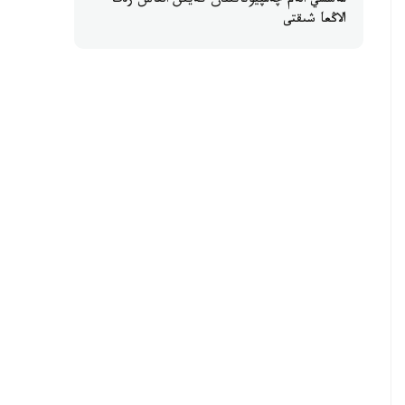
مەسسي الەم چەمپيوناتىنان كەيىن العاش رەت
الاڭعا شىقتى