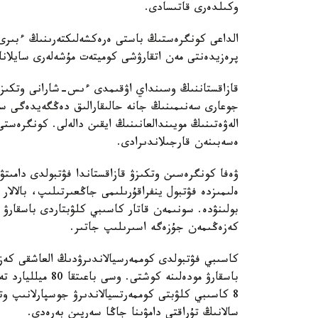
وكىلدەرى قاتىسادى.
الداعى كونگرەستىڭ باستى ەرەكشەلىكتەرىنىڭ ءبىرى 
پرەزيدەنتى مەن اتقارۋشى كوميتەت مۇشەلەرى سايلانا
قازاقستاننىڭ وسىنداي اۋقىمدى ءىس-شارانى وتكىزۋ 
جوعارى سەنىمىنىڭ جانە حالىقارالىق دەڭگەيدەگى س
الەۋەتىنىڭ مويىندالعانىنىڭ ايقىن دالەلى. كونگرەستى
ەسەبىنەن قارجىلاندىرادى.
ۋەفا كونگرەسىن وتكىزۋ قازاقستاندا فۋتبولدى دامىت
ەلىمىزدە فۋتبول ينفراقۇرىلىمى جاڭعىرتىلىپ، بالالا
بولىنۋدە. سونىمەن قاتار كاسىبي كلۋبتاردى باسقارۋ ت
كەزەڭىمەن جۇزەگە اسىرىلىپ جاتىر.
باسقارۋ مودەلىنە 
8 كاسىبي كلۋبتى كوممەرتسيالاندىرۋ جوسپارلانىپ و
سالانىڭ تۇراقتى دامۋىنا جاڭا سەرپىن بەرەدى.