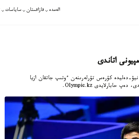
الەمدە
قازاقستان
ساياسات
ت
مپيونى اتاندى
نيۋ-دەليدە كۇرەس تۇرلەرىنەن ءوتىپ جاتقان ازيا
 حابارلايدى Olympic.kz.