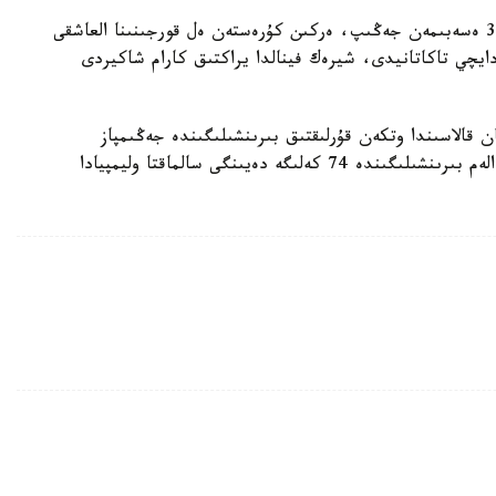
شەشۋشى كەزدەسۋدە ول ءۇندىستان سپورتشىسىن 3:1 ەسەبىمەن جەڭىپ، ەركىن كۇرەستەن ەل قورجىنىنا العاشقى
دايچي تاكاتانيدى، شيرەك فينالدا يراكتىق كارام شاكيردى
ان قالاسىندا وتكەن قۇرلىقتىق بىرىنشىلىگىندە جەڭىمپاز
اتانعان بولاتىن. سونداي-اق، نۇر-سۇلتاندا وتكەن الەم بىرىنشىلىگىندە 74 كەلىگە دەيىنگى سالماقتا وليمپيادا