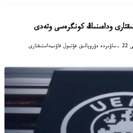
ستىقتارى وداعىنىڭ كونگرەسى وتەدى
استانا. KAZINFORM - استانادا 2027 -جىلعى 22 -ساۋىردە ەۋروپالىق فۋتبول قاۋىمداستىقتارى