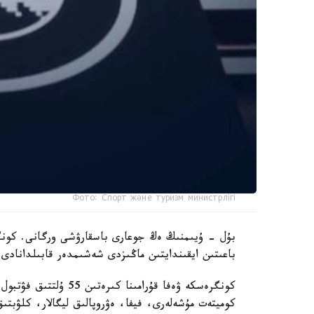
Фото: Спорт және туризм министрлігі
بۇل - ۇيىمنىڭ ەڭ جوعارى باسقارۋشى ورگانى. كونگر
باعىتىن ايقىندايتىن ماڭىزدى شەشىمدەر قابىلدانادى.
كونگرەسكە ۋەفا قۇرامى
كوميتەت مۇشەلەرى، فيفا، ەۋروپالىق ليگالار، كلۋبتى