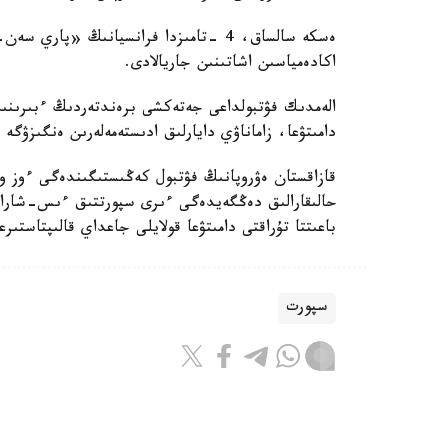
ەسكە سالساق، 4 -تامىزدا فرانسيانىڭ «
اكادەمياسىن اشاتىنىن جاريالادى.
الەمدىك فۋتبولداعى جەتەكشى برەندتەردىڭ ءبىرىنىڭ 
دامىتۋعا، زاماناۋي دايارلىق ادىستەمەلەرىن ەنگىزۋگە 
قازاقستان ەۋروپانىڭ فۋتبول كەڭىستىگىندەگى ءوز و
حالىقارالىق دەڭگەيدەگى ءىرى سپورتتىق ءىس-شارالا
باعىتتا تۇراقتى دامىتۋعا قولايلى جاعداي قالىپتاستىر
سپورت