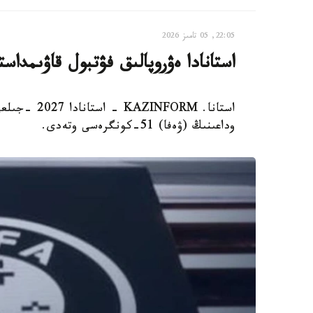
22:05, 05 تامىز 2026
استانادا ەۋروپالىق فۋتبول قاۋىمدا
وداعىنىڭ (ۋەفا) 51-كونگرەسى وتەدى.