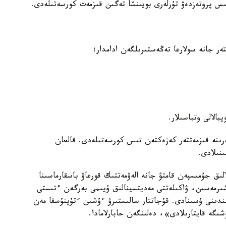
تىس پروتەزدەۋ تۇرلەرى بويىنشا تەگىن قىزمەت كورسەتىلەدى.
ر جانە سولارعا تەڭەستىرىلگەن ادامدار؛
بالالى وتباسىلار.
ىنە قىزمەتتەر كەزەكتەن تىس كورسەتىلەدى. قالعان
ىنىلادى.
ىق جۇمىسپەن قامتۋ جانە الەۋمەتتىك قورعاۋ باسقارماسىنا
ىرمەسىن، ۋاكىلەتتى مەديتسينالىق ۇيىمى بەرگەن ءتىستى
ىندىنى ۇسىنادى. قۇجاتتار سالىستىرۋ ءۇشىن ءتۇپنۇسقا مەن
ىگە قايتارىلادى»، دەلىنگەن حابارلامادا.