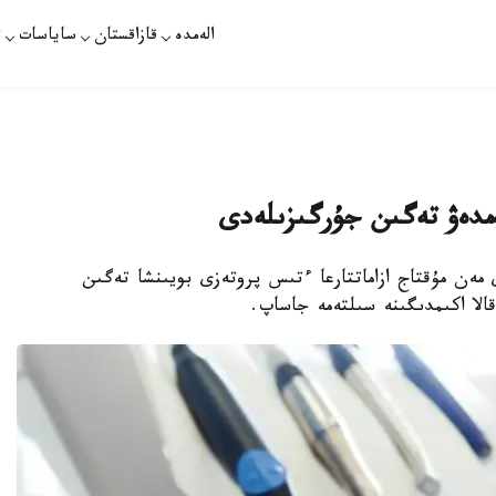
الەمدە
قازاقستان
ساياسات
ت
ەمدەۋ تەگىن جۇرگىزىلەدى
 مەن مۇقتاج ازاماتتارعا ءتىس پروتەزى بويىنشا تەگىن
الا اكىمدىگىنە سىلتەمە جاساپ.