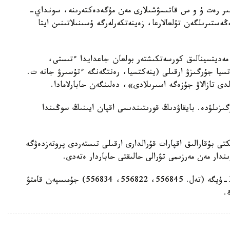
بىر رەت ۇ و س قاتىسۋشىلارى مەن مۇگەدەكتەرىنە، سونداي-
ەستىرىلگەن تۇلعالارعا، زەينەتكەرلەرگە ۇسىنىلاتىنىن ايتا
ەديتسينالىق كورسەتكىشتەر بولعان جاعدايدا ءتىستى،
اتسيا جۇرگىزۋ ارقىلى (ينەكتسيا، رەنتگەنگە ءتۇسىرۋ جانە ت.
ى تازالاۋ جۇزەگە اسىرىلادى»، دەلىنگەن حابارلامادا.
ىزىلۋدە. بايقاۋدىڭ قورىتىندىسى اقپان ايىنىڭ سوڭىندا
 بۇقارالىق اقپارات قۇرالدارى ارقىلى تىستەردى پروتەزدەۋگە
ندار مەن مەرزىمى تۋرالى حالىقتى حاباردار ەتەدى.
تولىق كەڭەس الۋ ءۇشىن دوستىق كوشەسىندەگى 13-ۇيگە (تەل. 556845، 556822، 556834) جۇمىسپەن قامتۋ
.