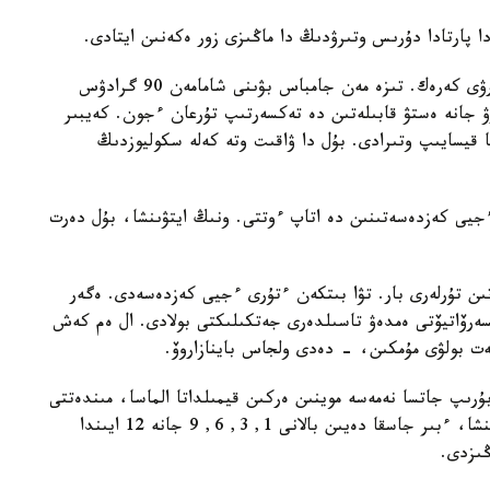
دا پارتادا دۇرىس وتىرۋدىڭ دا ماڭىزى زور ەكەنىن ايتادى.
- بالا وتىرعان كەزدە تابانى تولىق جەرگە ءتيىپ تۇرۋى كەرەك. تىزە مەن جامباس بۋىنى شامامەن 90 گرادۋس
 جانە ەستۋ قابىلەتىن دە تەكسەرتىپ تۇرعان ءجون. كەيبىر
ا قيسايىپ وتىرادى. بۇل دا ۋاقىت وتە كەلە سكوليوزدىڭ
 ءجيى كەزدەسەتىنىن دە اتاپ ءوتتى. ونىڭ ايتۋىنشا، بۇل دەرت
تىن تۇرلەرى بار. تۋا بىتكەن ءتۇرى ءجيى كەزدەسەدى. ەگەر
ونسەرۆاتيۆتى ەمدەۋ تاسىلدەرى جەتكىلىكتى بولادى. ال ەم كەش
ت بولۋى مۇمكىن، - دەدى ولجاس باينازاروۆ.
بۇرىپ جاتسا نەمەسە موينىن ەركىن قيمىلداتا الماسا، مىندەتتى
تۇردە ورتوپەدكە قاراتۋعا كەڭەس بەردى. ونىڭ ايتۋىنشا، ءبىر جاسقا دەيىن بالانى 1, 3, 6, 9 جانە 12 ايىندا
ڭىزدى.