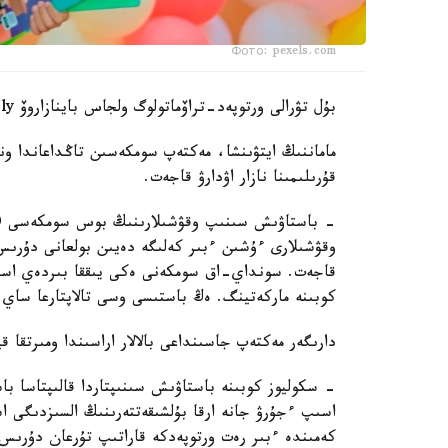
Фото: pexels.com
بۇل تۋرالى ورتوپەد-تراۆماتولوگ ولجاس باينازاروۆ Jibek Joly تەلەارناسىنىڭ باعدارلاماسىندا ءتۇسىندىرىپ بەردى.
ماماننىڭ ايتۋىنشا، مەكتەپ سومكەسىن تاڭداعاندا و
قۇرىلىمىنا نازار اۋدارۋ قاجەت.
قاجەت. سونداي-اق سومكەنى ەكى يىققا بىردەي اس
كوبىنە ماركەتينگ. ەڭ باستىسى وسى تالاپتارعا ساي 
دارىگەر مەكتەپ جاسىنداعى بالالار اراسىندا ومىرتقا 
- سكوليوز كوبىنە باستاۋىش سىنىپتاردا قالىپتاسا با
اسىپ ءجۇرۋ جانە ارقا بۇلشىقەتتەرىنىڭ السىزدىگى ا
كەمىندە ءبىر رەت ورتوپەدكە قاراتىپ تۇرعان دۇرىس