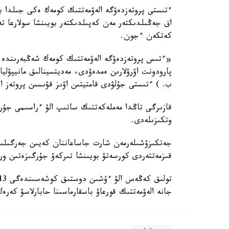
ءتىستى پروتەزدەۋگە الەۋمەتتىك كومەك ەكى جىلدا 
اق جەڭىلدىكتەر مەن كەپىلدىكتەر بويىنشا سولارعا تەڭ
كەتكەن ءجون.
«ءتىس پروتەزدەۋگە الەۋمەتتىك كومەك شەڭبەرىندە م
پارودونت اۋرۋلارىن ەمدەۋدى، مەديتسينالىق مانيپۋلي
ب. ) ءتىستى جۇلۋدى قامتيتىن اۋىز قۋىسىن پروتەز الد
قازىرگى تاڭدا مەملەكەتتىك ساتىپ الۋ ءراسىمى جۇرگ
وتكىزىلەدى.
جەتكىزۋشىلەرمەن شارت جاساعاننان كەيىن جەرگىلىكتى
قىزمەتتەردى كورسەتۋ بويىنشا تىركەۋ جۇرگىزەتىن ورى
جانە الەۋمەتتىك قورعاۋ باسقارماسىنا حابارلاسۋ كەرەك