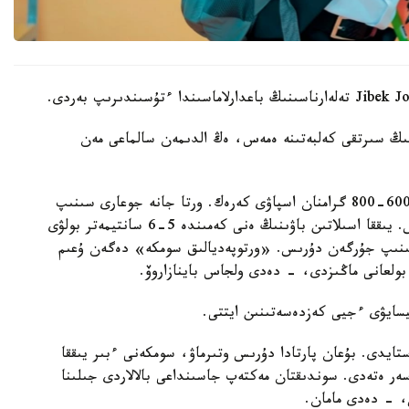
نىڭ سىرتقى كەلبەتىنە ەمەس، ەڭ الدىمەن سالماعى مەن
- باستاۋىش سىنىپ وقۋشىلارىنىڭ بوس سومكەسى 600-800 گرامنان اسپاۋى كەرەك. ورتا جانە جوعارى سىنىپ
وقۋشىلارى ءۇشىن ءبىر كەلىگە دەيىن بولعانى دۇرىس. يىققا اسىلاتىن باۋىنىڭ ەنى كەمىندە 5-6 سانتيمەتر بولۋى
ىنىپ جۇرگەن دۇرىس. «ورتوپەديالىق سومكە» دەگەن ۇعىم
بولعانى ماڭىزدى، - دەدى ولجاس باينازاروۆ.
قيسايۋى ءجيى كەزدەسەتىنىن ايتتى.
ستايدى. بۇعان پارتادا دۇرىس وتىرماۋ، سومكەنى ءبىر يىققا
سەر ەتەدى. سوندىقتان مەكتەپ جاسىنداعى بالالاردى جىلىنا
، - دەدى مامان.