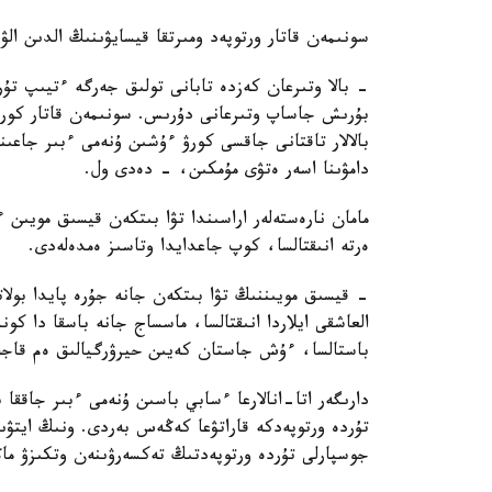
سونىمەن قاتار ورتوپەد ومىرتقا قيسايۋىنىڭ الدىن الۋ
بۇرىش جاساپ وتىرعانى دۇرىس. سونىمەن قاتار كورۋ
بالالار تاقتانى جاقسى كورۋ ءۇشىن ۇنەمى ءبىر جاعىن
دامۋىنا اسەر ەتۋى مۇمكىن، - دەدى ول.
مامان نارەستەلەر اراسىندا تۋا بىتكەن قيسىق مويىن
ەرتە انىقتالسا، كوپ جاعدايدا وتاسىز ەمدەلەدى.
- قيسىق مويىننىڭ تۋا بىتكەن جانە جۇرە پايدا بولا
العاشقى ايلاردا انىقتالسا، ماسساج جانە باسقا دا ك
باستالسا، ءۇش جاستان كەيىن حيرۋرگيالىق ەم قاجە
دارىگەر اتا-انالارعا ءسابي باسىن ۇنەمى ءبىر جاققا 
جوسپارلى تۇردە ورتوپەدتىڭ تەكسەرۋىنەن وتكىزۋ ما