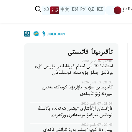
الداۋ
KZ
QZ
РУ
EN
中文
ق ز
ЎЗ
تاقىرىپقا قاتىستى
22:08, 07 تامىز 2026
استانادا 10 نان استام كوپقاباتتى تۇرعىن ءۇي
ورتالىق جىلۋ جۇيەسىنە قوسىلماعان
21:30, 07 تامىز 2026
كاسپيدەن سۋدى تازارتۋعا كومەكتەسەتىن
سيرەك ۇلۋ تابىلدى
21:09, 07 تامىز 2026
قازاقستان ازاماتتارى ءۇشىن شەتەلدە بالانىڭ
تۋعانىن تىركەۋ ەرەجەلەرى وزگەردى
20:45, 07 تامىز 2026
بيىل ەڭ كوپ ءبىلىم بەرۋ گرانتى قانداي