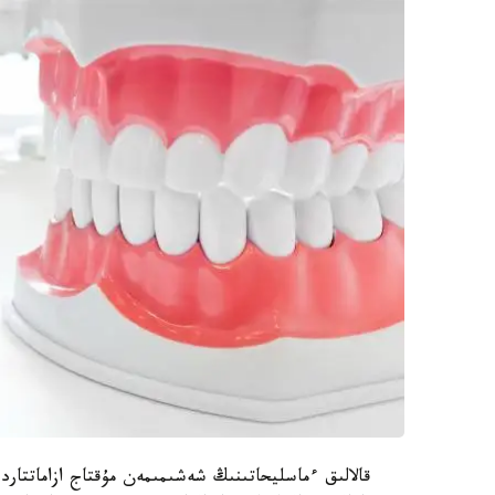
قالالىق ءماسليحاتىنىڭ شەشىمىمەن مۇقتاج ازاماتتار