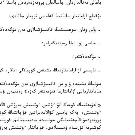
باعالى مەتالداردان جاسالعان پروتەزدەردەن باسقا ء
مۇقتاج ازاماتتار ساناتىنا كەلەسى توپتار جاتادى:
- ۇلى وتان سوعىسىنىڭ قاتىسۋشىلارى مەن مۇگەدەكتە
- جاسى بويىنشا زەينەتكەرلەر؛
- مۇگەدەكتەر؛
- تابىسى از ازاماتتاردىڭ ىشىنەن كوپبالالى انالار، كوپ
سونىڭ ىشىندە ۇ و س قاتىسۋشىلارى مەن مۇگەدەكتەر
ساناتتارداعى ازاماتتارعا قىزمەتتەر كەزەك رەتىمەن ۇس
«الەۋمەتتىك كومەك الۋ ءۇشىن ءوتىنىش بەرۋشى قالال
ءوتىنىش، جەكە باسىن كۋالاندىراتىن قۇجاتتىڭ كوش
پروتەزدەۋ قاجەتتىلىگى جونىندە مەديتسينالىق قورىت
كوشىرمە تۇرىندە ۇسىنىلادى. قۇجاتتار ءوتىنىش بەرۋش