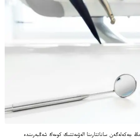
دىڭ جەكەلەگەن ساناتتارىنا الەۋمەتتىك كومەك شەڭبەرىندە