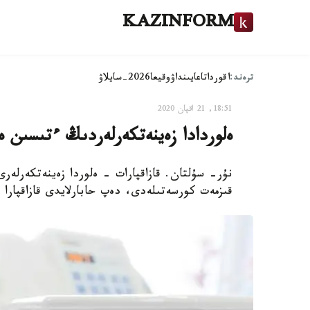
KAZINFORM
ترەند:
اقوردا
تاعايىنداۋ
وقيعا
2026-سايلاۋ
18:51, 21 اقپان 2020
ەلوردادا زەينەتكەرلەردىڭ ءتىسىن 
نۇر- سۇلتان. قازاقپارات - ەلوردا زەينەتكەرلەرى
قىزمەت كورسەتىلەدى، دەپ حابارلايدى قازاقپارا ق