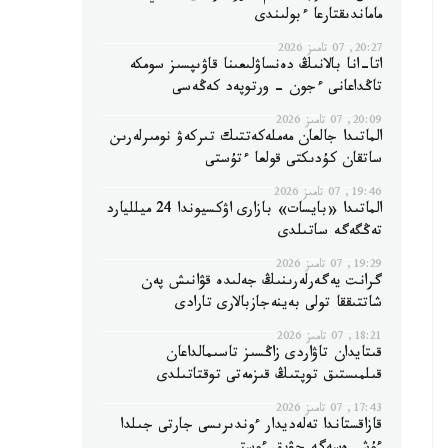
ماماندىقتارعا ءبولىندى
20:27, 07 تامىز 2026
اتا-انا بالانىڭ دەنساۋلىعىنا قاۋىپسىز سومكە
تاڭداعانى ءجون - ورتوپەد كەڭەسى
20:09, 07 تامىز 2026
الماتىدا جالعان مەملەكەتتىك تىركەۋ نومىرلەرىن
ساتقان كۇدىكتى قولعا ءتۇستى
19:46, 07 تامىز 2026
الماتىدا «بايسات» بازارى اۋكسيوندا 24 ميلليارد
تەڭگەگە ساتىلدى
19:29, 07 تامىز 2026
گرانت يەگەرلەرىنىڭ جەلىدە قۋانىش پەن
شاتتىققا تولى بەينەجازبالارى تارادى
18:21, 07 تامىز 2026
قىتايدان تاۋاردى زاڭسىز تاسىمالداعان
قىلمىستىق توپتىڭ قىزمەتى توقتاتىلدى
17:43, 07 تامىز 2026
قازاقستاندا تەلەديدار ءوندىرىسى جارتى جىلدا