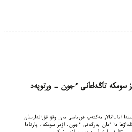
سىز سومكە تاڭداعانى ءجون - ورتوپەد
ىلى قارساڭىندا اتا-انالار مەكتەپ فورماسى مەن وقۋ قۇرالدارىنان
ڭداۋعا دا ءمان بەرگەنى ءجون. اۋىر سومكە، پارتادا