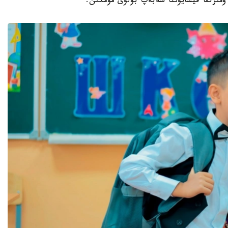
مىرتقا قيسايۋىنا سەبەپ بولۋى مۇمكىن.