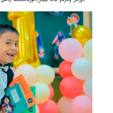
دۇرىس وتىرماۋ جانە قيمىل-قوزعالىستىڭ ازدىعى و