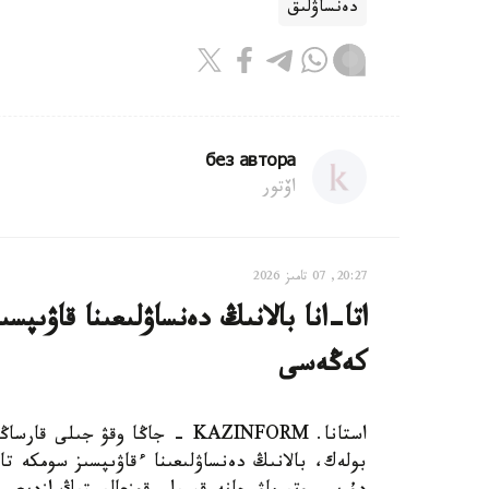
دەنساۋلىق
без автора
اۆتور
20:27, 07 تامىز 2026
اتا-انا بالانىڭ دەنساۋلىعىنا قاۋىپ
كەڭەسى
استانا. KAZINFORM - جاڭا وقۋ ج
بولەك، بالانىڭ دەنساۋلىعىنا ءقاۋىپسىز سومكە تا