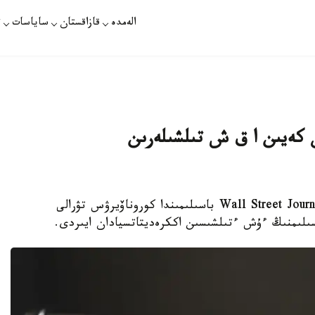
الەمدە
قازاقستان
ساياسات
ت
ان كەيىن ا ق ش تىلشىلەرىن
نۇر-سۇلتان. قازاقپارات - امەريكالىق Wall Street Journal (WSJ) باسىلىمىندا كوروناۆيرۋس تۋرالى
سىلىمنىڭ ءۇش ءتىلشىسىن اككرەديتاتسيادان ايىردى.