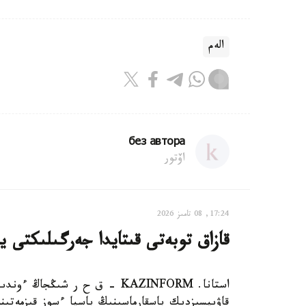
الەم
без автора
اۆتور
17:24, 08 تامىز 2026
قازاق توبەتى قىتايدا جەرگىلىكتى ي
استانا. KAZINFORM – ق ح ر ش
قاۋىپسىزدىك باسقارماسىنىڭ باسپا ءسوز قىزمەتىن