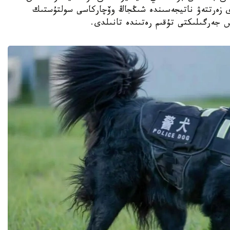
دى زەرتتەۋ ناتيجەسىندە شىڭجاڭ وۆچاركاسى سولتۇستىك
س جەرگىلىكتى تۇقىم رەتىندە تانىلدى.