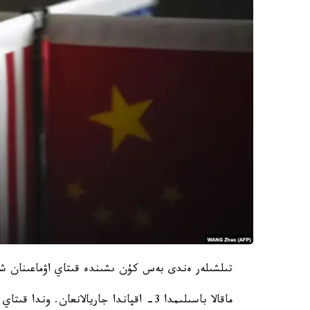
تىلشىلەر ەندى بەس كۇن ىشىندە قىتاي اۋماعىنان ش
ماقالا باسىلىمدا 3- اقپاندا جاريالانعان.