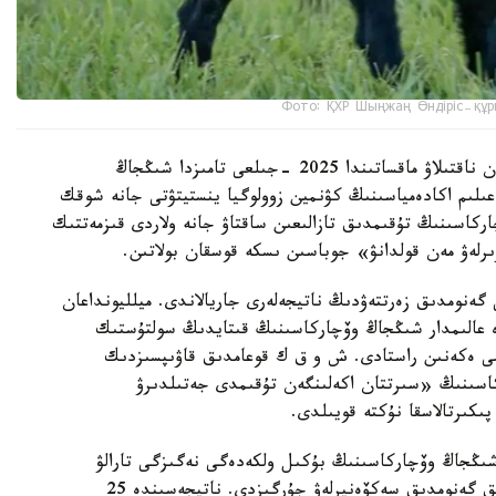
Фото: ҚХР Шыңжаң Өндіріс-құр
شىڭجاڭ وۆچاركاسىنىڭ شىعۋ تەگىن عىلىمي تۇرعىدان ناقتىلاۋ ماقساتىندا 2025 -جىلعى تامىزدا شىڭجاڭ
لىم اكادەمياسىنىڭ كۋنمين زوولوگيا ينستيتۋتى جانە شوقك
ركاسىنىڭ تۇقىمدىق تازالىعىن ساقتاۋ جانە ولاردى قىزمەتتىك
ىرلەۋ مەن قولدانۋ» جوباسىن ىسكە قوسقان بولاتىن.
 گەنومدىق زەرتتەۋدىڭ ناتيجەلەرى جاريالاندى. ميلليونداعان
دە عالىمدار شىڭجاڭ وۆچاركاسىنىڭ قىتايدىڭ سولتۇستىك
ىمى ەكەنىن راستادى. ش و ق ك قوعامدىق قاۋىپسىزدىك
كاسىنىڭ «سىرتتان اكەلىنگەن تۇقىمدى جەتىلدىرۋ
پىكىرتالاسقا نۇكتە قويىلدى.
 شىڭجاڭ وۆچاركاسىنىڭ بۇكىل ولكەدەگى نەگىزگى تارالۋ
ايماقتارىن ارالاپ، 109 داراباسقا جوعارى ساپالى تولىق گەنومدىق سەكۆەنيرلەۋ جۇرگىزدى. ناتيجەسىندە 25