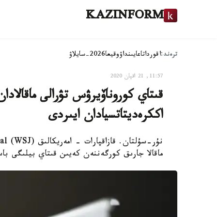
KAZINFORM
ترەند:
اقوردا
تاعايىنداۋ
وقيعا
2026-سايلاۋ
11:57, 21 اقپان 2020
قىتاي كوروناۆيرۋس تۋرالى ماقالاد
اككرەديتاتسيادان ايىردى
ماقالا جارىق كورگەننەن كەيىن قىتاي بيلىگى با