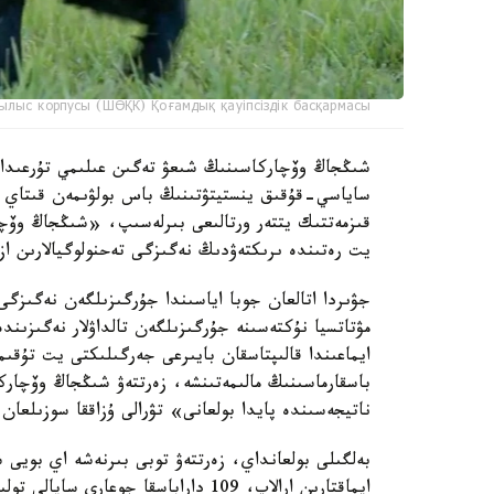
ылыс корпусы (ШӨҚК) Қоғамдық қауіпсіздік басқармасы
ساياسي-قۇقىق ينستيتۋتىنىڭ باس بولۋىمەن قىتاي عى
قىزمەتتىك يتتەر ورتالىعى بىرلەسىپ، «شىڭجاڭ وۆچا
يت رەتىندە ىرىكتەۋدىڭ نەگىزگى تەحنولوگيالارىن از
جۋىردا اتالعان جوبا اياسىندا جۇرگىزىلگەن نەگىزگى
مۋتاتسيا نۇكتەسىنە جۇرگىزىلگەن تالداۋلار نەگىزىن
ايماعىندا قالىپتاسقان بايىرعى جەرگىلىكتى يت تۇق
باسقارماسىنىڭ مالىمەتىنشە، زەرتتەۋ شىڭجاڭ وۆچار
ناتيجەسىندە پايدا بولعانى» تۋرالى ۇزاققا سوزىلعان 
بەلگىلى بولعانداي، زەرتتەۋ توبى بىرنەشە اي بويى