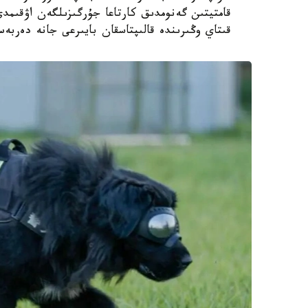
قامتيتىن گەنومدىق كارتاعا جۇرگىزىلگەن اۋقىم
قىتاي وڭىرىندە قالىپتاسقان بايىرعى جانە دەربە