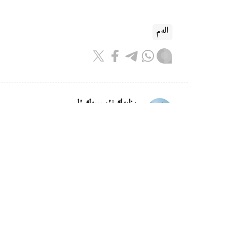
الەم
ريزابەك نۇسىپبەك ۇلى
اۆتور
16:18, 08 تامىز 2026
كليماتتىڭ وزگەرۋى ماتچا وندىرىسى
استانا.قازاقپارات - جاپونيادا اۋا تەمپەراتۋراسى
ونىمدىلىگى مەن دامىنە اسەر ەتە باستادى.