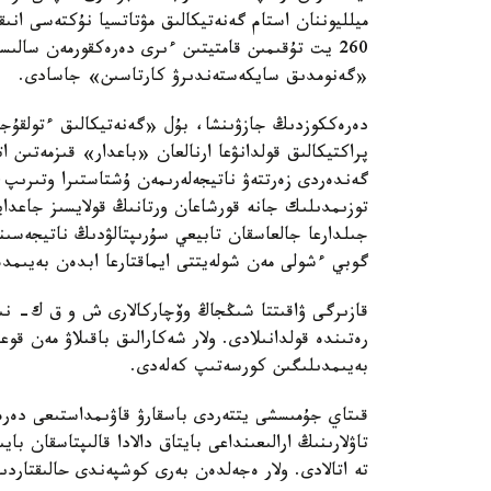
ميلليوننان استام گەنەتيكالىق مۋتاتسيا نۇكتەسى انى
260 يت تۇقىمىن قامتيتىن ءىرى دەرەكقورمەن سا
«گەنومدىق سايكەستەندىرۋ كارتاسىن» جاسادى.
دەرەككوزدىڭ جازۋىنشا، بۇل «گەنەتيكالىق ءتولقۇج
پراكتيكالىق قولدانۋعا ارنالعان «باعدار» قىزمەتىن 
گەندەردى زەرتتەۋ ناتيجەلەرىمەن ۇشتاستىرا وتىرىپ
توزىمدىلىك جانە قورشاعان ورتانىڭ قولايسىز جاعدايل
جىلدارعا جالعاسقان تابيعي سۇرىپتالۋدىڭ ناتيجەسى
گوبي ءشولى مەن شولەيتتى ايماقتارعا ابدەن بەيىمدە
قازىرگى ۋاقىتتا شىڭجاڭ وۆچاركالارى ش و ق ك- نىڭ 
رەتىندە قولدانىلادى. ولار شەكارالىق باقىلاۋ مەن قوع
بەيىمدىلىگىن كورسەتىپ كەلەدى.
قىتاي جۇمىسشى يتتەردى باسقارۋ قاۋىمداستىعى دە
تاۋلارىنىڭ ارالىعىنداعى بايتاق دالادا قالىپتاسقان 
تە اتالادى. ولار ەجەلدەن بەرى كوشپەندى حالىقتار