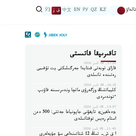
الداۋ
KZ
QZ
РУ
EN
中文
ق ز
ЎЗ
تاقىرىپقا قاتىستى
17:24, 08 تامىز 2026
قازاق توبەتى قىتايدا جەرگىلىكتى يت تۇقىمى
رەتىندە تانىلدى
16:18, 08 تامىز 2026
كليماتتىڭ وزگەرۋى ماتچا وندىرىسىنە قاۋىپ
ءتوندىردى
14:07, 08 تامىز 2026
«دەلفين» تايفۋنى جاپونياعا جەتتى: 500 دەن
استام رەيس توقتاتىلدى
11:40, 08 تامىز 2026
ا ق ش- تىڭ 12 شتاتىنداعى سۋ جۇيەلەرى