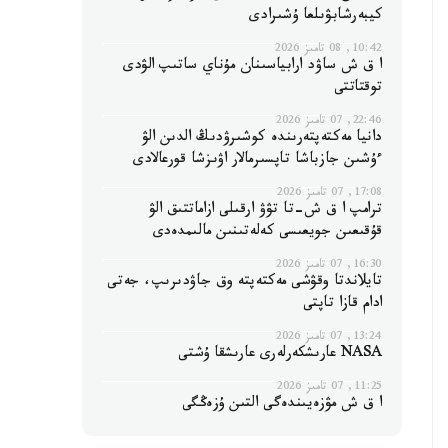
كيبەرشابۋىلعا ۇشىرادى
10:42, 08 تامىز 2026
ا ق ش ساۋد ارابياسىنان مۇناي ساتىپ الۋدى
توقتاتتى
22:46, 07 تامىز 2026
دانيا مەكتەپتەرىندە كوشىرۋدىڭ الدىن الۋ
ءۇشىن جازباشا تاپسىرمالار اۋىزشا قورعالادى
17:08, 07 تامىز 2026
ترامپ ا ق ش-تا تۋۋ ارقىلى ازاماتتىق الۋ
قۇقىعىن جويعىسى كەلەتىنىن مالىمدەدى
16:30, 07 تامىز 2026
تايلاندتا وقۋشى مەكتەپتە وق جاۋدىرىپ، جەتى
ادام قازا تاپتى
13:24, 07 تامىز 2026
NASA عارىشكەرلەرى عارىشقا ۇشتى
11:25, 07 تامىز 2026
ا ق ش مۋزەيىندەگى التىن ۇزەڭگى