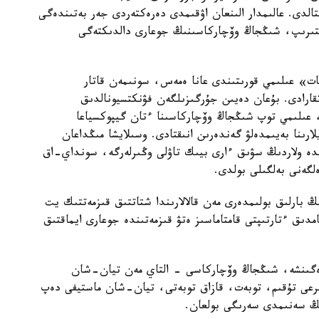
قتالدى. عالىمدار الىنعان اۋقىمدى دەرەكتەردى جەر بەتىندەگى
لىستىرىپ، شىڭجاڭ وۆچاركاسىنىڭ جوعارى دالدىكتەگى
ات» عىلىمي قورىتىندى عانا ەمەس، سونىمەن قاتار
اتقارادى. بۇعان دەيىن جۇرگىزىلگەن فۋنكتسيونالدىق
، عىلىمي توپ شىڭجاڭ وۆچاركاسىنا ءتان گيپوكسياعا
ارىنا بەيىمدەلۋ گەندەرىن انىقتادى. وسىلايشا مىڭداعان
ندە ولاردىڭ سۋىق ءارى بيىك تاۋلى وڭىرلەرگە، سونداي-اق
لگەنى بەلگىلى بولدى.
بارلىق بولىمدەرى مەن قالالارىندا شتاتتىق قىزمەتتىك يت
امدىق ءتارتىپتى قامتاماسىز ەتۋ قىزمەتىندە جوعارى ايماقتىق
رەگىنشە، شىڭجاڭ وۆچاركاسى - التاي مەن تيان-شان
بايىرعى تۇقىم، توبەت، قازاق توبەتى، تيان-شان ماستيفى دەپ
دىڭ سەنىمدى سەرىگى بولعان.