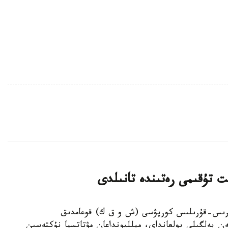
ت تۇقىمى رەتىندە تانىلدى
ىڭجاڭ ءوندىرىس-قۇرىلىس كورپۋسى (ش و ق ك) قوعامدىق
ەن بەلگىلى بولعانداي، ميلليونداعان مۋتاتسيا نۇكتەسىن