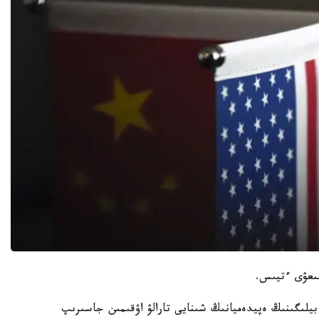
ىعۋى ءتيىس.
 وندا قىتاي بيلىگىنىڭ ەپيدەميانىڭ شىنايى تارالۋ اۋقىمىن جاسىرىپ