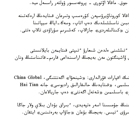
 جوق. ماقالا اۆتورى - پروفەسسور ۋولتەر راسسەل ميد.
اقالا كوروناۆيرۋسپەن كۇرەسىپ وتىرعان قىتايدىڭ ارەكەتىنە
رىبىن ناسىلشىلدىك دەپ اتاپ، وسەك-اياڭ سيپاتىنا
عان دەدى. پەكين WSJ باسىلىمىنان «كىنالىلەردى» جازالاپ، كەشىرىم سۇراۋدى تالاپ ەتتى.
ە ءتىلشىنى ەلدەن شىعارۋ ءتىپتى قىتايمەن بايلانىستى
 ۆاشينگتون مەن بەيجىڭ اراسىنداعى قارىم-قاتىناستىڭ ونان
بۇعان دەيىن ا ق ش قىتايدىڭ بەس ءىرى مەملەكەتتىك اقپارات قۇرالدارى: «شينحۋا» اگەنتتىگى، China Global
Television Network تەلەارناسى، China Daily باسىلىمى، «قىتايدىڭ حالىقارالىق راديوسى» جانە Hai Tian
ىنىڭ جۇمىسىنا اسەر ەتپەيدى، ءبىراق بۇدان بىلاي ولار جاڭا
ىرۋى ءتيىس. بەيجىڭ بۇعان «جاۋاپ بەرەتىنىن» ايتقان.