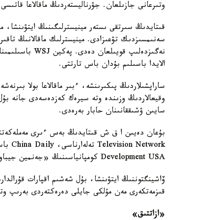
وتىرعانى جازىلعان. جۋرناليستەردىڭ ماقالاعا قاتىسى
قىتايدىڭ سىرتقى ىستەر مينيسترلىگىنىڭ ايتۋىنشا، م
سەنىمسىزدىك تۋعىزادى. مينيسترلىك ماقالانىڭ تاقى
نەگىزدەلىپ قويىل
الايدا باسىلىم بۇدان باس تارتتى.
ساراپشىلاردىڭ پىكىرىنشە، ءبىر ماقالاعا بولا بىرنەش
وقيعالاردىڭ وزىندە وتە سيرەك كەزدەسەدى جانە بۇل
سايىن ۋشىققانىنان حابار بەرەدى.
Development USA كومپانياسىنىڭ «جەنمين جيباو» باسىلىمىن «شەتەل اگەنتى» دەپ جاريالاعان.
ۆاشينگتوننىڭ ايتۋىنشا، بۇل شەشىم اقپارات قۇرالدار
قىزمەتكەرى مەن مۇلكى جايلى دەرەكتەردى بەرىپ وت
«ازاتتىق»