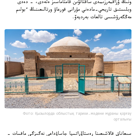
ونىڭ ۇزاقمەرزىمدى ساقتالۋىن قامتاماسىز ەتەدى، - دەدى
وبلىستىق تاريحي-مادەني مۇرانى قورعاۋ ورتالىعىنىڭ ءبولىم
مەڭگەرۋشىسى تالعات بەرديەۆ.
Фото: Қызылорда облыстық тарихи-мәдени мұраны қорғау
орталығы
سىعاناق قالاشىعىنا رەستاۆراتسيا جاساۋداعى نەگىزگى ماقسات -