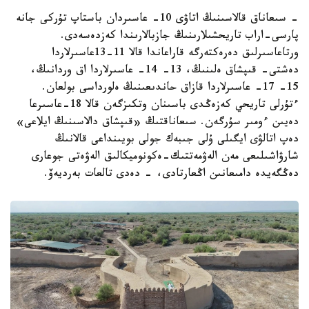
- سىعاناق قالاسىنىڭ اتاۋى 10- عاسىردان باستاپ تۇركى جانە
پارسى-اراب تاريحشىلارىنىڭ جازبالارىندا كەزدەسەدى.
ورتاعاسىرلىق دەرەكتەرگە قاراعاندا قالا 11-13عاسىرلاردا
دەشتى- قىپشاق ەلىنىڭ، 13- 14- عاسىرلاردا اق وردانىڭ،
15- 17- عاسىرلاردا قازاق حاندىعىنىڭ ەلورداسى بولعان.
ءتۇرلى تاريحي كەزەڭدى باسىنان وتكىزگەن قالا 18-عاسىرعا
دەيىن ءومىر سۇرگەن. سىعاناقتىڭ «قىپشاق دالاسىنىڭ ايلاعى»
دەپ اتالۋى ايگىلى ۇلى جىبەك جولى بويىنداعى قالانىڭ
شارۋاشىلىعى مەن الەۋمەتتىك-ەكونوميكالىق الەۋەتى جوعارى
دەڭگەيدە دامىعانىن اڭعارتادى، - دەدى تالعات بەرديەۆ.