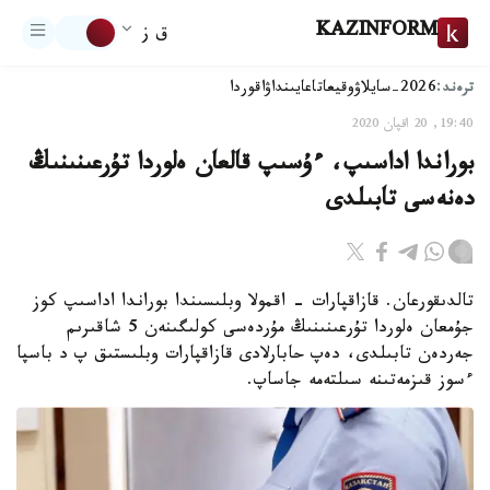
KAZINFORM
ق ز
ترەند:
2026-سايلاۋ
وقيعا
تاعايىنداۋ
اقوردا
19:40, 20 اقپان 2020
بوراندا اداسىپ، ءۇسىپ قالعان ەلوردا تۇرعىنىنىڭ
دەنەسى تابىلدى
تالدىقورعان. قازاقپارات – اقمولا وبلىسىندا بوراندا اداسىپ كوز
جۇمعان ەلوردا تۇرعىنىنىڭ مۇردەسى كولىگىنەن 5 شاقىرىم
جەردەن تابىلدى، دەپ حابارلادى قازاقپارات وبلىستىق پ د باسپا
ءسوز قىزمەتىنە سىلتەمە جاساپ.