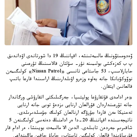
ۆەدومستۆونىڭ مالىمەتىنشە، اقپاننىڭ 19 دا شورتاندى اۋداندىق
پ ب كەزەكشى بولىمىنە نۇر- سۇلتان قالاسىنىڭ تۇرعىنى
حابارلاسىپ، 53 جاستاعى تانىسى «Nissan Patrol» كولىگىمەن
نوۆوكۋبانكا جانە بەلوە وزەرو اۋىلدارىنىڭ اراسىندا قارعا باتىپ
قالعانىن ايتقان.
«ەر ادامدى قۇتقارۋعا پوليتسيا، جەرگىلىكتى اتقارۋشى ورگاندار
جانە تۇرعىنداردان قۇرالعان ارنايى ىزدەۋ توبى جانە ارنايى
تەحنيكا مەن قاردا جۇرۋگە ارنالعان كولىك جۇمىلدىرىلدى.
ناتيجەسىندە اقپاننىڭ 20-دا ەر ادامنىڭ دەنەسى كولىگىنەن 5
شاقىرىم جەردەن تابىلدى. الدىن الا مالىمەت بويىنشا، ەر ادام قار
قۇرساۋىندا قالعان كولىگىن تاستاپ، جاياۋ جاقىن ماڭىنداعى