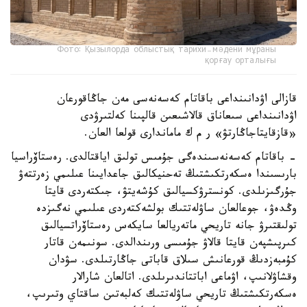
Фото: Қызылорда облыстық тарихи-мәдени мұраны
қорғау орталығы
قازالى اۋدانىنداعى باقاتام كەسەنەسى مەن جاڭاقورعان
اۋدانىنداعى سىعاناق قالاشىعىن قالپىنا كەلتىرۋدى
«قازقايتاجاڭارتۋ» ر م ك ماماندارى قولعا العان.
- باقاتام كەسەنەسىندەگى جۇمىس تولىق اياقتالدى. رەستاۆراسيا
بارىسىندا ەسكەرتكىشتىڭ تەحنيكالىق جاعدايىنا عىلىمي زەرتتەۋ
جۇرگىزىلدى. كونسترۋكسيالىق كۇشەيتۋ، جىكتەردى قايتا
وڭدەۋ، جوعالعان ساۋلەتتىك بولشەكتەردى عىلىمي نەگىزدە
تولىقتىرۋ جانە تاريحي ماتەريالعا سايكەس رەستاۆراتسيالىق
كىرپىشپەن قايتا قالاۋ جۇمىسى ورىندالدى. سونىمەن قاتار
كۇمبەزدىڭ قورعانىش سىلاق قاباتى جاڭارتىلدى. سۋدان
وقشاۋلانىپ، اۋماعى اباتتاندىرىلدى. اتالعان شارالار
ەسكەرتكىشتىڭ تاريحي ساۋلەتتىك كەلبەتىن ساقتاي وتىرىپ،