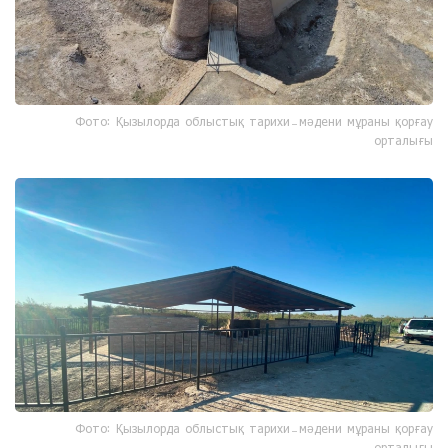
Фото: Қызылорда облыстық тарихи-мәдени мұраны қорғау
орталығы
Фото: Қызылорда облыстық тарихи-мәдени мұраны қорғау