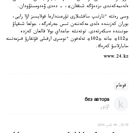
ەلدىمەكەندى ىزدەۋگە شىققان»، - دەدى ۆەدومستۆودان.
وسى رەتتە ءتارتىپ ساقشىلارى تۇرعىندارعا قولايسىز اۋا رايى،
بوران كەزىندە ەلدى مەكەننەن تىس جەرلەرگە، جولعا شىقپاۋ
جونىندە ەسكەرتەدى. توتەنشە جاعداي بولا قالعان كەزدە
«112» جانە «102» تەلەفون ءنومىرى ارقىلى قۇتقارۋ قىزمەتىنە
حابارلاسۋ كەرەك.
www.24.kz
قوعام
без автора
اۆتور
22:29, 06 تامىز 2026