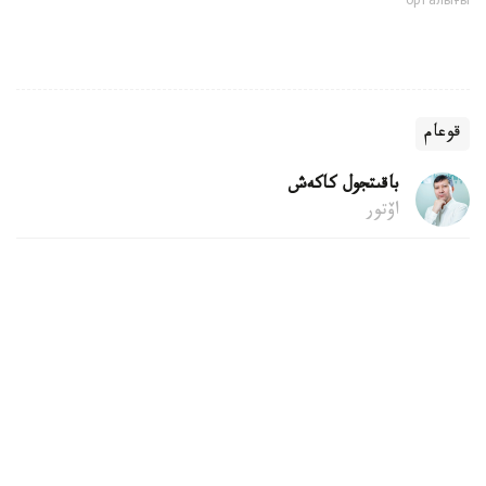
орталығы
قوعام
باقىتجول كاكەش
اۆتور
22:04, 06 تامىز 2026
قۇرىلىس قالدىقتارىن قوقىس جاشىگىنە تاستاۋعا
بولا ما
استانا. KAZINFORM - پاتەردى جوندەۋ كەزىندە شىققان