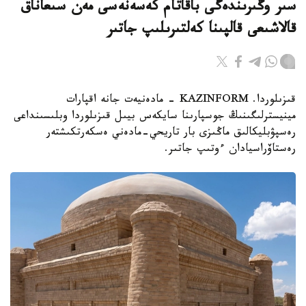
سىر وڭىرىندەگى باقاتام كەسەنەسى مەن سىعاناق
قالاشىعى قالپىنا كەلتىرىلىپ جاتىر
قىزىلوردا. KAZINFORM - مادەنيەت جانە اقپارات
مينيسترلىگىنىڭ جوسپارىنا سايكەس بيىل قىزىلوردا وبلىسىنداعى
رەسپۋبليكالىق ماڭىزى بار تاريحي-مادەني ەسكەرتكىشتەر
رەستاۆراسيادان ءوتىپ جاتىر.