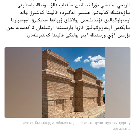
تاريحي-مادەني مۇرا نىسانىن ساقتاپ قالۋ، ونىڭ باستاپقى
ساۋلەتتىك كەلبەتىن عىلىمي نەگىزدە قالپىنا كەلتىرۋ جانە
ارحەولوگيالىق قۇندىلىعىن بولاشاق ۇرپاققا جەتكىزۋ. جوسپارعا
سايكەس ارحەولوگيالىق قازبا بارىسىندا ارشىلعان 2 كەسەنە مەن
تۇرعىن ءۇي ورنىنىڭ ءبىر بولىگى قالپىنا كەلتىرىلەدى.
Фото: Қызылорда облыстық тарихи-мәдени мұраны қорғау
орталығы