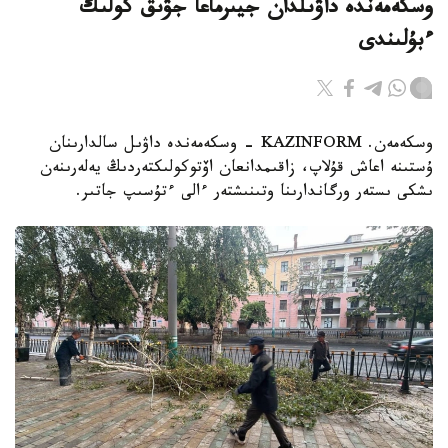
وسكەمەندە داۋىلدان جيىرماعا جۋىق كولىك
ءبۇلىندى
وسكەمەن. KAZINFORM - وسكەمەندە داۋىل سالدارىنان
ۇستىنە اعاش قۇلاپ، زاقىمدانعان اۆتوكولىكتەردىڭ يەلەرىنەن
ىشكى ىستەر ورگاندارىنا وتىنىشتەر ءالى ءتۇسىپ جاتىر.