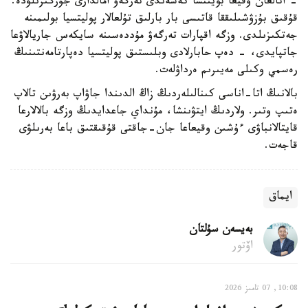
- اتالعان وقيعا بويىنشا كەشەندى تەرگەۋ امالدارى جۇرگىزىلۋدە.
قۇقىق بۇزۋشىلىققا قاتىسى بار بارلىق تۇلعالار پوليتسيا بولىمىنە
جەتكىزىلدى. وزگە اقپارات تەرگەۋ مۇددەسىنە سايكەس جاريالاۋعا
جاتپايدى، - دەپ حابارلادى وبلىستىق پوليتسيا دەپارتامەنتىنىڭ
رەسمي وكىلى مەيىرىم ەرداۋلەت.
بالانىڭ اتا-اناسى كىنالىلەردىڭ زاڭ الدىندا جاۋاپ بەرۋىن تالاپ
ەتىپ وتىر. ولاردىڭ ايتۋىنشا، مۇنداي جاعدايدىڭ وزگە بالالارعا
قايتالانباۋى ءۇشىن وقيعاعا جان-جاقتى قۇقىقتىق باعا بەرىلۋى
قاجەت.
ايماق
بەيسەن سۇلتان
اۆتور
10:08, 07 تامىز 2026