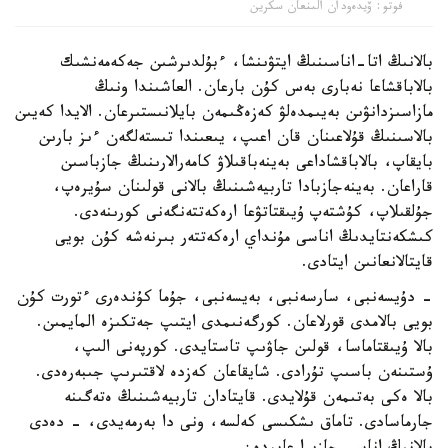
فوتو: ۆيدەودان الىنعان سكرين
بالانىڭ اتا-اناسىنىڭ ايتۋىنشا، ءبۇلدىرشىن جەكەمەنشىك
بالاباقشاعا نەبارى بەس كۇن بارعان. العاشىندا ونىڭ
مازاسىزدانۋىن بەيىمدەلۋ كەزەڭىمەن بايلانىستىرعان. الايدا كەيىن
بالاسىنىڭ قۇلاعىنان قان اعىپ، يىعىندا تىستەلگەن ءىز بارىن
بايقاپ، بالاباقشاداعى بەينەباقىلاۋ كامەرالارىنىڭ جازباسىن
قاراعان. بەينەجازبادا تاربيەشىنىڭ بالانى قولىنان سۇيرەپ،
جۇلقىلاپ، كۇشتەپ ۇيىقتاتۋعا ارەكەتتەنگەنى كورىنەدى.
كىشكەنتايدىڭ اناسى مۇنداي ارەكەتتەر بىرنەشە كۇن بويى
قايتالانعانىن ايتادى.
- دۇيسەنبى، سارسەنبى، بەيسەنبى، جۇما كۇندەرى ءتورت كۇن
بويى بالامدى قورلاعان. كورگەنىمدى ايتىپ جەتكىزە المايمىن.
بالا ۇيىقتاماسا، قولىن جاۋىپ تاستايدى. كورپەنى الىپ،
ۇستىنەن باسىپ تۇرادى. شايقاعان كەزدە لاقتىرىپ جىبەرەدى.
بالا ەكى بەتىمەن قۇلايدى. قايتادان تاربيەشىنىڭ ەتەگىنە
جارماسادى. تاماق ىشكىسى كەلسە، ونى دا بەرمەيدى، - دەدى