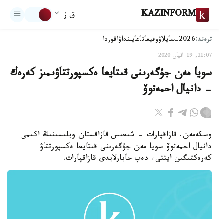
KAZINFORM
ق ز
ترەند:
2026-سايلاۋ
وقيعا
تاعايىنداۋ
اقوردا
21:07, 19 اقپان 2020
سويا مەن جۇگەرىنى قىتايعا ەكسپورتتاۋىمىز كەرەك
- دانيال احمەتوۆ
وسكەمەن. قازاقپارات - شىعىس قازاقستان وبلىسىنىڭ اكىمى
دانيال احمەتوۆ سويا مەن جۇگەرىنى قىتايعا ەكسپورتتاۋ
كەرەكتىگىن ايتتى، دەپ حابارلايدى قازاقپارات.