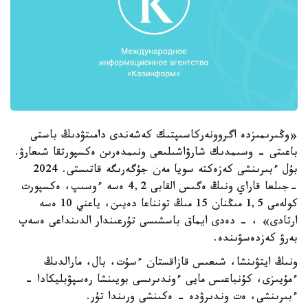
«وڭىرىمىزدە اگروونەركاسىپتىك كەشەندى دامىتۋدىڭ باستى
باعىتى - وسىمدىك شارۋاشىلىعى ونىمدەرىن ەكسپورتقا شىعارۋ.
بۇل ءبىرىنشى كەزەكتە سويا مەن جۇگەرىگە قاتىستى. 2024
-جىلعا قاراي ونىڭ ەگىس القابى 4,2 ەسە ءوسىپ، ەكسپورت
كولەمى 1,5 مىڭنان 15 مىڭ تونناعا دەيىن، ياعني 10 ەسە
ارتادى» ، - دەدى ايماق باسشىسى تۇرعىندار الدىنداعى ەسەپ
بەرۋ كەزدەسۋىندە.
ونىڭ ايتۋىنشا، شىعىس قازاقستان ءسۇت، بال، مارالدىڭ
ءمۇيىزى، كۇنباعىس مايى ءوندىرىسى بويىنشا رەسپۋبليكادا -
ءبىرىنشى، ەت وندىرۋدە - ەكىنشى ورىندا تۇر.