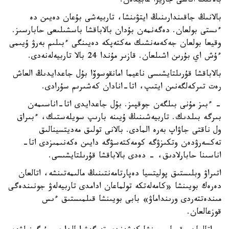
بالانىڭ اناسى جازيرا عابيدەن.
بالانىڭ جاقىندارىنىڭ ايتۋىنشا، تاربيەشى بۇعان دەيىن دە
ءىستى بولعان. دەگەنمەن بۇدان بالاباقشا باسشىلىعى حابارسىز.
وقيعا بولعان جەكەمەنشىك مەكتەپكە دەيىنگى ءبىلىم بەرۋ ۇيىمى
ءۇش اي بۇرىن اشىلعان. قازىر مۇندا 24 بالا تاربيەلەنەدى.
بالاباقشا قۇرىلتايشىسى ناعيما امانقوسوۆا بۇل جاعدايدىڭ العاش
رەت تىركەلگەنىن ايتىپ، اتا-انادان كەشىرىم سۇرادى.
- ءبىز مۇنى بىلگەن جوقپىز. بۇل جاعدايدى اتا-اناسىمەن
بىرگە بىلدىك. تاربيەشىنىڭ ۇيىنە بارىپ سويلەستىك، ءبىراق
ول ناقتى جاۋاپ بەرە المادى. بالانى تولىق مەديتسينالىق
تەكسەرۋدەن وتكىزۋگە كومەكتەسۋگە دايىن ەكەنىمىزدى اتا-
اناسىنا حابارلادىق، - دەدى بالاباقشا قۇرىلتايشىسى.
اتىراۋ وبلىستىق پوليتسيا دەپارتامەنتىنىڭ مالىمەتىنشە، اتالعان
دەرەك بويىنشا «كامەلەتكە تولماعان ادامدى تاربيەلەۋ جونىندەگى
مىندەتتەردى ورىنداماۋ» بابى بويىنشا قىلمىستىق ءىس
قوزعالعان.