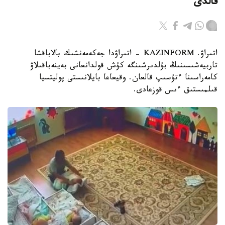
قالدى
اتىراۋ. KAZINFORM - اتىراۋدا جەكەمەنشىك بالاباقشا
تاربيەشىسىنىڭ بۇلدىرشىنگە كۇش قولدانعانى بەينەباقىلاۋ
كامەراسىنا ءتۇسىپ قالعان. وقيعاعا بايلانىستى پوليتسيا
قىلمىستىق ءىس قوزعادى.