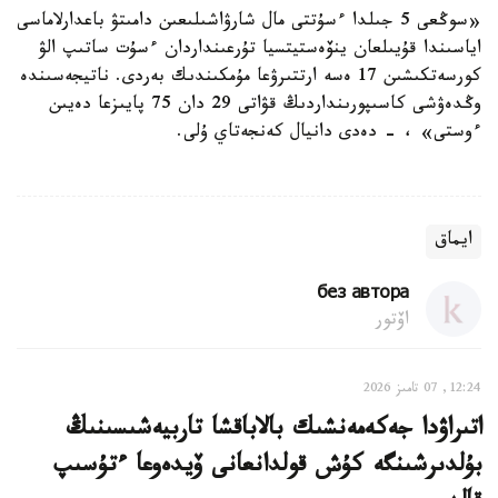
«سوڭعى 5 جىلدا ءسۇتتى مال شارۋاشىلىعىن دامىتۋ باعدارلاماسى
اياسىندا قۇيىلعان ينۆەستيتسيا تۇرعىنداردان ءسۇت ساتىپ الۋ
كورسەتكىشىن 17 ەسە ارتتىرۋعا مۇمكىندىك بەردى. ناتيجەسىندە
وڭدەۋشى كاسىپورىنداردىڭ قۋاتى 29 دان 75 پايىزعا دەيىن
ءوستى» ، - دەدى دانيال كەنجەتاي ۇلى.
ايماق
без автора
اۆتور
12:24, 07 تامىز 2026
اتىراۋدا جەكەمەنشىك بالاباقشا تاربيەشىسىنىڭ
بۇلدىرشىنگە كۇش قولدانعانى ۆيدەوعا ءتۇسىپ