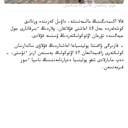
فوتو: وسكەمەن قالاسى اكىمدىگىنەن
قالا اكىمدىگىنىڭ مالىمەتىنشە، داۋىل كەزىندە ورتالىق
كوشەلەردە جەل 15 اعاشتى قۇلاتقان. ولاردىڭ ءبىرقاتارى جول
جيەگىندە تۇرعان اۆتوكولىكتەردىڭ ۇستىنە قۇلادى.
- قازىرگى ۋاقىتتا پوليتسياعا اعاشتاردىڭ قۇلاۋى سالدارىنان
كولىكتەرى زاقىمدانعان 17 اۆتوكولىك يەسىنەن ارىز ءتۇستى، -
دەپ حابارلادى شقو پوليتسيا دەپارتامەنتىنىڭ باسپا ءسوز
قىزمەتىنەن.
پوليتسياعا ءالى بارلىق زارداپ شەككەن كولىك يەلەرى جۇگىنىپ
ۇلگەرمەگەن بولۋى دا مۇمكىن.