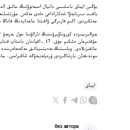
بۇگىن ايماق باسشىسى دانيال احمەتوۆتىڭ حالىق الدى
باقىت سىربايەۆا شەكاراداعى ەلدى مەكەن جۇرتشىلىعى
جەتكىزدى. اكىم قازىرگى ۋاقىتتا جاعدايدىڭ قاتاڭ با
«وڭىرىمىزدە كوروناۆيرۋستىڭ تارالۋىنا جول بەرمەۋ 
جاتقىزىلادى. وبلىستىڭ مەديتسينالىق مەكەمەلەرىندە 
سوندىقتان بارشاڭىزدى ۇرەيلەنبەۋگە شاقىرامىن. جا
ايماق
без автора