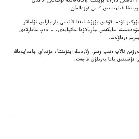
ە، اتالعان دەرەك بويىنشا «كامەلەتكە تولماعان ادامدى
بويىنشا قىلمىستىق ءىس قوزعالعان.
رگىزىلۋدە. قۇقىق بۇزۋشىلىققا قاتىسى بار بارلىق تۇلعالار
ۋ مۇددەسىنە سايكەس جاريالاۋعا جاتپايدى، - دەپ حابارلادى
ىرىم ەرداۋلەت.
بەرۋىن تالاپ ەتىپ وتىر. ولاردىڭ ايتۋىنشا، مۇنداي جاعدايدىڭ
ى قۇقىقتىق باعا بەرىلۋى قاجەت.