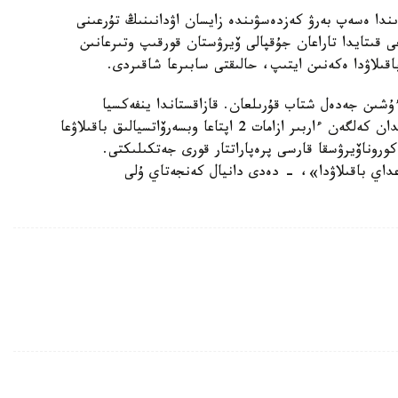
ندا ەسەپ بەرۋ كەزدەسۋىندە زايسان اۋدانىنىڭ تۇرعىنى
 قىتايدا تاراعان جۇقپالى ۆيرۋستان قورقىپ وتىرعانىن
قىلاۋدا ەكەنىن ايتىپ، حالىقتى سابىرعا شاقىردى.
ءۇشىن جەدەل شتاب قۇرىلعان. قازاقستاندا ينفەكسيا
جۇقتىرعان ەشكىم جوق. 17 -اقپاننان باستاپ قىتايدان كەلگەن ءاربىر ازامات 2 اپتاعا وبسەرۆاتسيالىق باقىلاۋعا
كوروناۆيرۋسقا قارسى پرەپاراتتار قورى جەتكىلىكتى.
عداي باقىلاۋدا»، - دەدى دانيال كەنجەتاي ۇلى