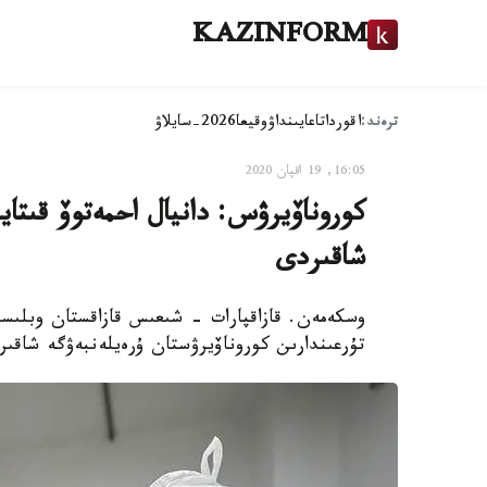
KAZINFORM
ترەند:
اقوردا
تاعايىنداۋ
وقيعا
2026-سايلاۋ
16:05, 19 اقپان 2020
كوروناۆيرۋس: دانيال احمەتوۆ قىتاي
شاقىردى
وسكەمەن. قازاقپارات - شىعىس قازاقستان وبلىسى
تۇرعىندارىن كوروناۆيرۋستان ۇرەيلەنبەۋگە شاقىر