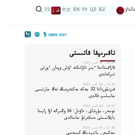
الداۋ
KZ
QZ
РУ
EN
中文
ق ز
ЎЗ
تاقىرىپقا قاتىستى
13:06, 08 تامىز 2026
قازاقستاندا ءبىر تاۋلىكتە ءۇش ورمان ءورتى
تىركەلدى
14:56, 06 تامىز 2026
قىزىلوردادا 32 جەكە مەكتەپتىڭ تەڭ جارتىسى
جابىلىپ قالدى
10:07, 06 تامىز 2026
نوسەر، بۇرشاق، داۋىل: 16 وڭىرگە اۋا رايىنا
بايلانىستى ەسكەرتۋ جاسالدى
11:40, 05 تامىز 2026
سەكسەن باتىردىڭ كىسەسى