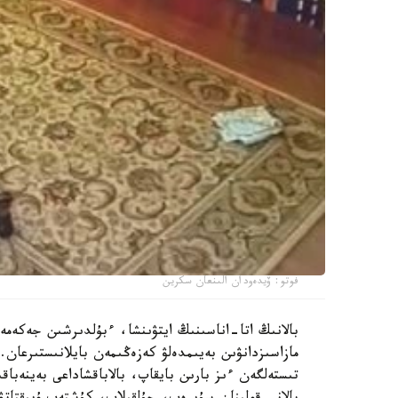
فوتو: ۆيدەودان الىنعان سكرين
بالانىڭ اتا-اناسىنىڭ ايتۋىنشا، ءبۇلدىرشىن جەكەمە
مازاسىزدانۋىن بەيىمدەلۋ كەزەڭىمەن بايلانىستىرعان. 
تىستەلگەن ءىز بارىن بايقاپ، بالاباقشاداعى بەينەباقى