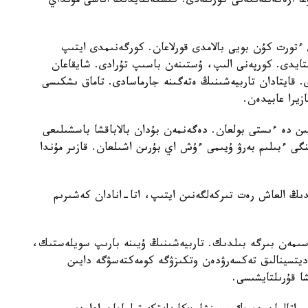
عا ارەكەتتەنگەنى كورىنەدى. كىشكەنتايدىڭ اناسى مۇنداي
تورت كۇن بويى بالامدى قورلاعان. كورگەنىمدى ايتىپ
استايدى. كورپەنى الىپ، ۇستىنەن باسىپ تۇرادى. شايقاعان
ى. قايتادان تاربيەشىنىڭ ەتەگىنە جارماسادى. تاماق ىشكىسى
زيرا عابيدەن.
يىن دە ءىستى بولعان. دەگەنمەن بۇدان بالاباقشا باسشىلىعى
گى ءبىلىم بەرۋ ۇيىمى ءۇش اي بۇرىن اشىلعان. قازىر مۇندا
ايدىڭ العاش رەت تىركەلگەنىن ايتىپ، اتا-انادان كەشىرىم
سىمەن بىرگە بىلدىك. تاربيەشىنىڭ ۇيىنە بارىپ سويلەستىك،
مەديتسينالىق تەكسەرۋدەن وتكىزۋگە كومەكتەسۋگە دايىن
شا قۇرىلتايشىسى.