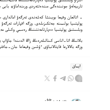
اتىراۋ وبلىستىق پوليتسيا دەپارتامەنتىنىڭ مالىمەتىنش
تاربيەلەۋ جونىندەگى مىندەتتەردى ورىنداماۋ» بابى 
- اتالعان وقيعا بويىنشا كەشەندى تەرگەۋ امالدارى جۇ
پوليتسيا بولىمىنە جەتكىزىلدى. وزگە اقپارات تەرگە
وبلىستىق پوليتسيا دەپارتامەنتىنىڭ رەسمي وكىلى مەي
بالانىڭ اتا-اناسى كىنالىلەردىڭ زاڭ الدىندا جاۋاپ 
وزگە بالالارعا قايتالانباۋى ءۇشىن وقيعاعا جان-جاقت
ايماق
بەيسەن سۇلتان
اۆتور