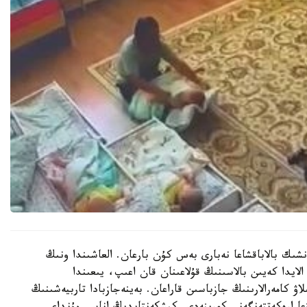
نشىك بالاباقشاعا نەبارى بەس كۇن بارعان. العاشىندا ونىڭ
الايدا كەيىن بالاسىنىڭ قۇلاعىنان قان اعىپ، يىعىندا
لاۋ كامەرالارىنىڭ جازباسىن قاراعان. بەينەجازبادا تاربيەشىنىڭ