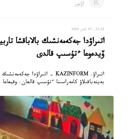
اۆتور
12:24, 07 تامىز 2026
اتىراۋدا جەكەمەنشىك بالاباقشا تار
ۆيدەوعا ءتۇسىپ قالدى
اتىراۋ. KAZINFORM - اتىراۋدا 
بەينەباقىلاۋ كامەراسىنا ءتۇسىپ قالعان. وقيعاعا