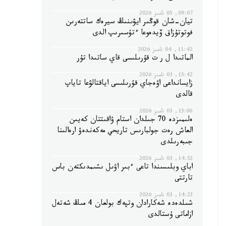
09:07, 05 تامىز 2026
تيان-شان قوڭىر ايۋىنىڭ سيرەك ساتتەرىن
فوتوتۇزاق ۆيدەوعا ءتۇسىرىپ الدى
11:42, 04 تامىز 2026
الماتىدا ل ر ت قۇرىلىسى قاي ساتىدا تۇر
15:42, 03 تامىز 2026
زايسانداعى اۋەجاي قۇرىلىسى اياقتالۋعا تاياپ
قالدى
15:06, 03 تامىز 2026
ەلىمىزدە 70 جىلدان استام ۋاقىتتان كەيىن
العاش رەت جولبارىس تاريحي مەكەندەۋ ارەالىنا
جىبەرىلدى
14:52, 03 تامىز 2026
اباي وبلىسىندا تاعى ءبىر اۋىل ىشىمدىكتەن باس
تارتتى
14:23, 03 تامىز 2026
شىلدەدە شەكارادان وتپەك بولعان 4 مىڭ شەتەل
ازاماتى ۇستالدى