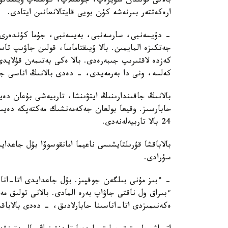
بالانى قولىنان سۇيرەپ، جۇلقىلاپ، كۇشتەپ ۇيىقتاتۋ
ارەكەتتەر بىرنەشە كۇن بويى قايتالانعانىن ايتادى.
- دۇيسەنبى، سارسەنبى، بەيسەنبى، جۇما كۇندەرى ء
جەتكىزە المايمىن. بالا ۇيىقتاماسا، قولىن جاۋىپ ت
كەزدە لاقتىرىپ جىبەرەدى. بالا ەكى بەتىمەن قۇلايد
كەلسە، ونى دا بەرمەيدى، - دەدى بالانىڭ اناسى جا
بالانىڭ جاقىندارىنىڭ ايتۋىنشا، تاربيەشى بۇعان دە
حابارسىز. وقيعا بولعان جەكەمەنشىك مەكتەپكە دەيىن
24 بالا تاربيەلەنەدى.
بالاباقشا قۇرىلتايشىسى ناعيما امانقوسوۆا بۇل جاعد
سۇرادى.
- ءبىز مۇنى بىلگەن جوقپىز. بۇل جاعدايدى اتا-انا
ءبىراق ول ناقتى جاۋاپ بەرە المادى. بالانى تولىق 
ەكەنىمىزدى اتا-اناسىنا حابارلادىق، - دەدى بالاباق