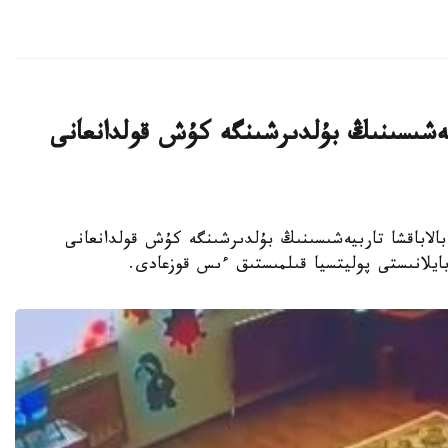
بيەشىسىنىڭ بۇلدىرشىنگە كۇش قولدانعانى
جەكەمەنشىك بالاباقشا تاربيەشىسىنىڭ بۇلدىرشىنگە كۇش قولدانعانى
 بايلانىستى پوليتسيا قىلمىستىق ءىس قوزعادى.