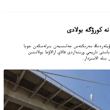
 نە كورۋگە بولادى
نداعى قوناقۇيلەردىڭ سەرىكتەس جەلىسىمەن بىرلەسكەن جوبا
استى تاريحي ورىنداردى قالاي ارالاۋعا بولاتىنىن