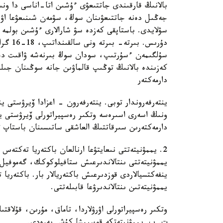
دۇرىس.
سۇلگىمەن ءسۇرتىپ، سودان سوڭ بىرنەشە ۋاقىت دەنە
كەزىندە بالانىڭ توڭىپ قالماۋىن جانە سوڭىنان جىلى 
دارمەكتەر
ينتەرفەروندار توبى. ينتەرفەرون - اعزادا ۆيرۋستى ي
ونىڭ اسەرى اسىرەسە وتكىر رەسپيراتورلى ۆيرۋستى ين
دارمەكتەرىن سىرقاتتىڭ العاشقى ساتىسىنان باستاپ تەز
2. يممۋنيتەتتى نىعايتۋعا ارنالعان باكتەريا تەكتەس د
يممۋنيتەتتى ىنتالاندىرعىش ستافيلوكوكك، گەموفيل
ينفەكتسيالاردى قوزدىرعىش باكتەريالار بار. باكتەريا
يممۋنيتەتىن ىنتالاندىرۋعا قابىلەتتى.
وتكىر رەسپيراتورلى اۋرۋلاردا، تاماق، مۇرىن، قۇلاق