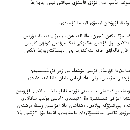
سوڭى باسپا مەن قۇلاق قابىنۋى سياقتى قيىن جايلارعا
ونىڭ اۋرۋدان ايىعۋى قيىنعا تۇسەدى.
گەرگە جۇگىنگەن ءجون. ەڭ الدىمەن، يممۋنيتەتتىڭ دۇرىس
ىقتالادى. ول ءۇشىن نەگىزگى تەكسەرۋدەن ءوتۋى ءتيىس.
قان تالداۋى جانە ىشەكقۇرت پەن ديسباكتەريوزعا ۇلكەن
دايلاردا قۇرساق قۋىسى مۇشەلەرىن ۋدز قۇرىلعىسىمەن
دەلى جۇمىس. ونى تەك ارنايى مامان عانا ايقىندايدى.
مەندەر كەشەنى مىندەتتى تۇردە قاتار تاعايىندالادى. اۋرۋمەن
تۋدا اعزانى شىنىقتىرۋ ەڭ ءتيىمدى ءادىس بولىپ سانالادى.
 ويىن تۇرىندە جۇرگىزۋگە بولادى. ەشقاشان بالا اعزاسىن ونىڭ ەركىنەن
ۋدى تاڭعى جاتتىعۋلاردان باستايدى. الايدا بۇل ءۇشىن بالا