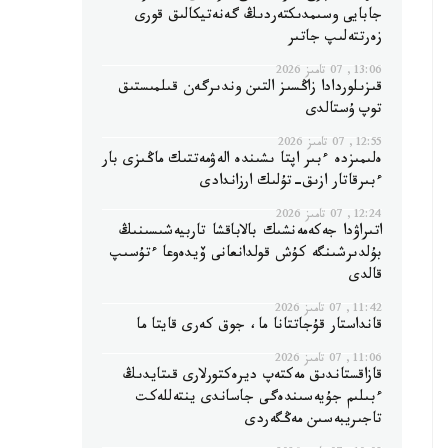
جابايى وسىمدىكتەردىڭ گەنەتيكالىق قورى
زەرتتەلىپ جاتىر
13:06, 07 تامىز 2026
قىزىلوردادا زاڭسىز التىن وندىرگەن قىلمىستىق
توپ ۇستالدى
12:55, 07 تامىز 2026
ەلىمىزدە ءبىر اپتا ىشىندە الەۋمەتتىك ماڭىزى بار
ءبىرقاتار ازىق-تۇلىك ارزاندادى
12:24, 07 تامىز 2026
اتىراۋدا جەكەمەنشىك بالاباقشا تاربيەشىسىنىڭ
بۇلدىرشىنگە كۇش قولدانعانى ۆيدەوعا ءتۇسىپ
قالدى
11:42, 07 تامىز 2026
قانداستار قۇجاتتانا ما، جوق كەرى قايتا ما
11:06, 07 تامىز 2026
قازاقستاندىق مەكتەپ ديرەكتورلارى قىتايدىڭ
ءبىلىم جۇيەسىندەگى جاساندى ينتەللەكت
تاجىريبەسىن مەڭگەردى