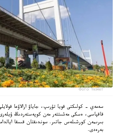
Фото: Үкімет
سەمەي - كولىكتى قويا تۇرىپ، جاياۋ ارالاۋعا قولايلى 
قاقپاسى، ەسكى مەشىتتەر مەن كوپەستەردىڭ ۇيلەرى،
بىرىمەن كورشىلەس جاتىر. سوندىقتان قىسقا ايالدام
بەرەدى.