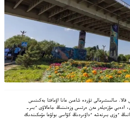
قالا. سالىستىرمالى تۇردە شاعىن عانا اۋماقتا بەكىنىس
 ادەبي مۋزەيلەر مەن ەرتىس وزەنىنىڭ جاعالاۋى ءبىر-
انىڭ ءوزى بىرنەشە ءداۋىردىڭ كۋاسى بولۋعا مۇمكىندىك