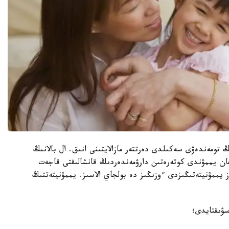
تومەندەۋى سەكىلدى دەرتتەر مازالايتىنى انىق. ال بالانىڭ
 يممۋندى كوتەرەتىن دارۋمەندەردىڭ قانشالىقتى قاجەت
 يممۋنيتەتىڭىزدى ءوزىڭىز دە بولجاي الاسىز. يممۋنيتەتتىڭ