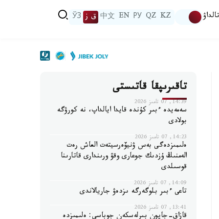
الداۋ
KZ
QZ
РУ
EN
中文
ق ز
ЎЗ
تاقىرىپقا قاتىستى
14:39, 07 تامىز 2026
سەمەيدە ءبىر كۇندە قايدا ايالداپ، نە كورۋگە
بولادى
14:23, 07 تامىز 2026
ەلىمىزدەگى بەس ۋنيۆەرسيتەت العاش رەت
الەمنىڭ ۇزدىك جوعارى وقۋ ورىندارى قاتارىنا
قوسىلدى
14:09, 07 تامىز 2026
تاعى ءبىر بلوگەرگە ىزدەۋ جاريالاندى
13:41, 07 تامىز 2026
قازاق-جاپون بىرلەسكەن جوباسى: ەلىمىزدە