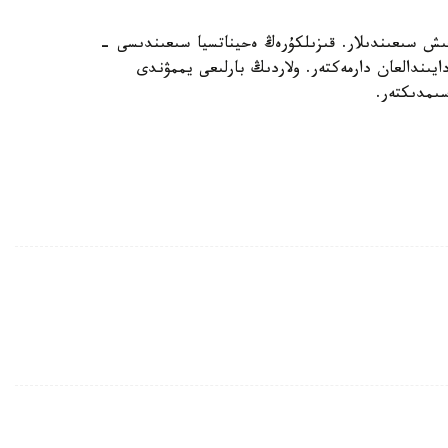
عىش سىعىندىلار. قىزىلكۇرەڭ ەحيناتسيا سىعىندىسى -
يىندالعان دارمەكتەر. ولاردىڭ بارلىعى يممۋندى
ىمدىكتەر.