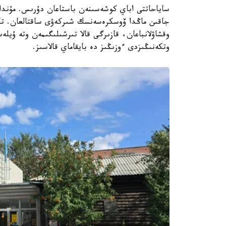
ساياحاتتى اباي كوشەسىنەن باستاعان دۇرىس. مۇندا 
جاقىن ماڭدا ۆوسكرەسەنسك شىركەۋى ساقتالعان. تاريحي
وقشاۋلانباعان، قازىرگى قالا تىرشىلىگىمەن وتە ۇيل
وتكەنىڭىزدى ءوزىڭىز دە بايقاماي قالاسىز.