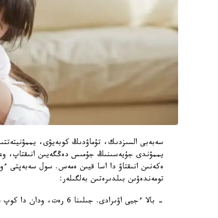
سەبەبى السىزدىك، تۇماۋدىڭ كوبەيۋى، يممۋنيتەتتىڭ 
يممۋندى جۇيەسىنىڭ جۇمىس دەڭگەيىن انىقتاپ، وعان
ەكەنىن انىقتاۋ دا اسا قيىن ەمەس. سول سەبەپتى ءوز
تومەندەۋىن بىلدىرەتىن بەلگىلەر:
- بالا ءجيى اۋىرادى. جىلىنا 6 رەت، ودان دا كوپ سۋىقتايدى؛