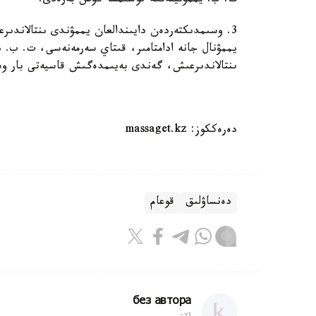
ت. ب. يممۋنيتەتكە قوسىمشا كۇش بەرەدى.
3. وسىمدىكتەردەن دايىندالعان يممۋندى ىنتالاندىر
يممۋنال جانە ادامتامىر، قىتاي سەرمەنەسى، ت. ب. دا
ىنتالاندىرعىش، گەندى بەيىمدەگىش قاسيەتى بار وس
دەرەككوز: massaget.kz
دەنساۋلىق
قوعام
без автора