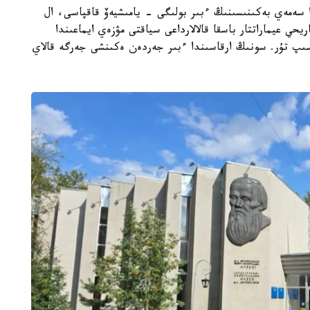
سەمەي بەكىنىسىنىڭ ءبىر بولىگى - يامىشيەۆ قاقپاسى، ال
 عيماراتتار باسقا قالالارداعى سياقتى مۋزەي ايماعىندا
ەسىپ تۇر. سونىڭ ارقاسىندا ءبىر جەردەن ەكىنشى جەرگە قالاي