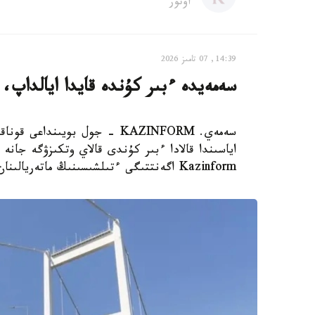
اۆتور
14:39, 07 تامىز 2026
سەمەيدە ءبىر كۇندە قايدا ايالداپ،
سەمەي. KAZINFORM - جول بويى
اياسىندا قالادا ءبىر كۇندى قالاي وتكىزۋگە جانە ب
Kazinform اگەنتتىگى ءتىلشىسىنىڭ ماتەريالىنان بىلە الاسىزدار.