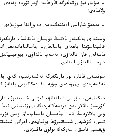
- سۋىق تيۋ وزگەلەرگە قاراعاندا اۋىر تۇردە وتەدى. 
ۇلاسادى؛
- ەمدەۋ شاراسى ادەتتەگىدەن دە ۇزاققا سوزىلادى، 
وسىنداي بەلگىلەر بالانىڭ بويىنان بايقالسا، دارى
قالىپتاسۋىنا جاعداي جاسالعان- جاسالماعاندىعى ان
ماسەلەن قان تالداۋى، نەسەپ تالداۋى، بيوحيميالىق 
دارەت تالداۋى الىنادى.
سونىمەن قاتار، لور دارىگەرگە تەكسەرتىپ، كەي جاع
تەكسەرەدى. يممۋندىق جۇيەنىڭ دەڭگەيىن باعالاۋ كۇر
دەگەنمەن، دۇرىس تاماقتانۋ، اعزانى شىنىقتىرۋ، دارۋ
كۇرەسۋ بالالار مەن ەرەسەكتەردىڭ يممۋنيتەتىن نىعاي
ونى بالالاردىڭ 3-4 جاسىنان باستاپ-اق
تىس، كۇشپەن شىنىقتىرۋعا بولمايدى. اعزانى شىنىقتىر
ۇيقىسى قانىق، سەرگەك بولۋى ماڭىزدى.