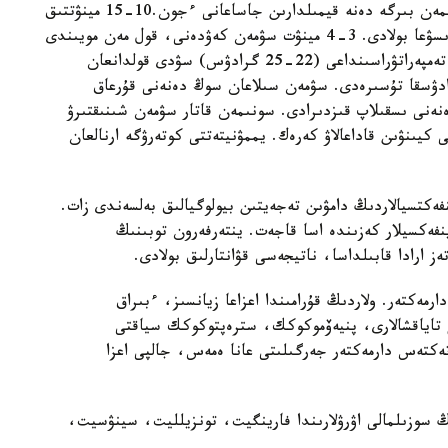
بالانىڭ قارقىندى جاتتىعۋى ءۇشىن اتا-اناسى دا ونىمەن بىرگە دەنە قيمىلدارىن جاساعانى ءجون.10-15 مينۋتتىق
جەڭىل دەنە جاتتىعۋىنان سوڭ، سۋمەن شىنىعۋعا اۋىسۋعا بولادى. 3-4 مينۋت سۋمەن كەۋدەنى، قول مەن مويىندى
سۋلايدى. باستاپقى كەزدە سۋ شارالارى ءۇشىن بولمە تەمپەراتۋراسىنداعى (22-25 گرادۋس) سۋدى قولدانعان
 بىرتە- بىرتە ونى سالقىنداتىپ، 18-16 گرادۋسقا تۇسىرەدى. سۋمەن سىلاعان سوڭ دەنەنى قۇرعاق
نى ىسقىلاپ قىزدىرادى. سونىمەن قاتار سۋمەن شىنىقتىرۋ
كيىنۋىن قاداعالاۋ كەرەك. يممۋنيتەتتى كوتەرۋگە ارنالعان
نفەكتسيالاردىڭ دامۋىن تەجەيتىن بيولوگيالىق بەلسەندى زات.
فەكسيلار كەزىندە اسا قاجەت. ينتەرفەرون توبىنىڭ
 ارادا قابىلداسا، ناتيجەسى قۋانتارلىق بولادى.
ارمەكتەر. ولاردىڭ قۇرامىندا اعزاعا زيانسىز، ءبىراق
 تاياقشالارى، پنيەۆموكوكك، سترەپتوكوكك سياقتى
 تەكتەس دارمەكتەر جەرگىلىتى عانا ەمەس، جالپى اعزا
تىڭ سوزىلمالى اۋرۋلارىندا فارينگيت، تونزيلليت، سينۋسيت،