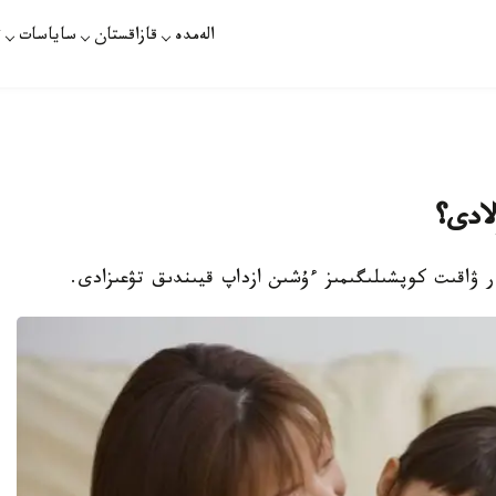
الەمدە
قازاقستان
ساياسات
ت
لادى؟
ر ۋاقىت كوپشىلىگىمىز ءۇشىن ازداپ قيىندىق تۋعىزادى.