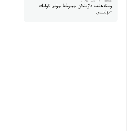
10:08, 07 تامىز 2026
وسكەمەندە داۋىلدان جيىرماعا جۋىق كولىك
ءبۇلىندى