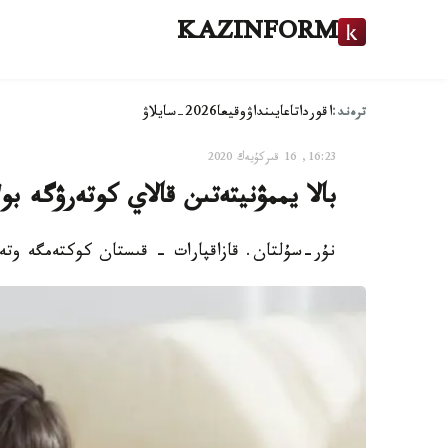
KAZINFORM
ترەند:
اقوردا
تاعايىنداۋ
وقيعا
2026-سايلاۋ
16:23, 16 قىركۇيەك 2020
بالا يممۋنيتەتىن قالاي كوتەرۋگە بو
نۇر-سۇلتان. قازاقپارات - قىستان كوكتەمگە وتە