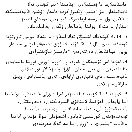
جاستاعىلارعا دا ۇسىنىلادى. اپتاسىنا ءبىر كۇندى تەك
قايناتىلعان سۋ ءىشىپ وتكىزۋ كوپ ادامدار ءۇشىن قاجەتتىلىككە
اينالادى. ول اسىرەسە ايەلدەرگە ءتيىمدى. مۇنداي اشىعۋ
اسقازان- ىشەك جولىنا جاسالعان ۇلكەن جەڭىلدىك.
3. 3-14 كۇندىك اشىعۋلار تەك اسقازان- ىشەك جولىن تازارتۋعا
كومەكتەسەدى، ال 3-30 كۇندىك ۇزاق اشىعۋلار اعزانى جىلدار
بويى جيناقتالعان دەرتتەردەن ءدارىسىز ساۋىقتىرادى.
4. اعزاعا اس تۇسپەگەن كەزدە ول ءوز- ءوزىن قورىتا باستايدى.
ەڭ الدىمەن ماي مەن جامان، اۋرۋ جاسۋشالار قورىتىلادى.
ناتيجەسىندە ماي قاتپارلارى ازايادى، تەرى جاقسارادى، ويىق
جارالار جازىلادى.
5. كوبىنە 3-7 كۇندىك اشىعۋلار اعزا ءتۇرلى قالدىقتارعا تولعاندا
اسا پايدالى. اعزانىڭ لاستانۋى السىزدىكتەن، ەنجارلىقتان،
باستىڭ اۋرۋىنان، دەنە جانە اقىل- وي پوتەنسيالىنىڭ
تومەندەۋىنەن كورىنىس تابادى. اشىعۋدان سوڭ مۇنداي ادامعا
«قانات ءبىتىپ» ، ءوزىن اسا سەرگەك سەزىنەدى.