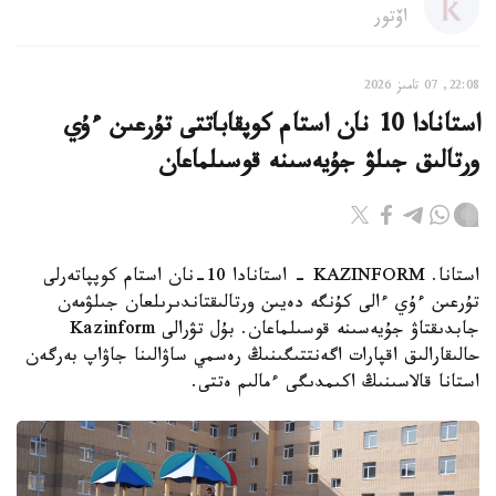
اۆتور
22:08, 07 تامىز 2026
استانادا 10 نان استام كوپقاباتتى تۇرعىن ءۇي
ورتالىق جىلۋ جۇيەسىنە قوسىلماعان
استانا. KAZINFORM - استانادا 10-نان استام كوپپاتەرلى
تۇرعىن ءۇي ءالى كۇنگە دەيىن ورتالىقتاندىرىلعان جىلۋمەن
جابدىقتاۋ جۇيەسىنە قوسىلماعان. بۇل تۋرالى Kazinform
حالىقارالىق اقپارات اگەنتتىگىنىڭ رەسمي ساۋالىنا جاۋاپ بەرگەن
استانا قالاسىنىڭ اكىمدىگى ءمالىم ەتتى.