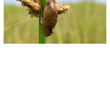
Фото: instagaram/akzhaiyk_oopt
«اقجايىق» مەملەكەتتىك تابيعي رەزەرۆاتىنىڭ ماماندارى جايىق
وزەنى اتىراۋى مەن كاسپي تەڭىزى جاعالاۋىنىڭ بيوالۋانتۇرلىلىگىن
زەرتتەۋ بارىسىندا كاسپيگە عانا ءتان Pyrgohydrobia conica
اتتى ۇلۋ ءتۇرىن انىقتادى.
مامانداردىڭ ايتۋىنشا، بۇل شاعىن باۋىراياقتى ۇلۋ قامىس وسكەن
تاياز سۋلاردا، سونداي-اق لايلى-قۇمدى تۇبىندە مەكەندەيدى.
ول سۋ ەكوجۇيەسىنىڭ ەكولوگيالىق جاعدايىن كورسەتەتىن