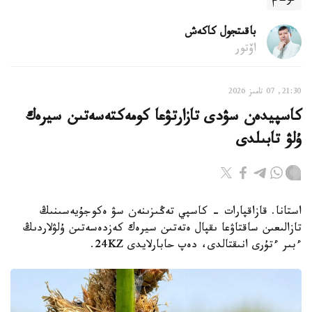
باقىتجول كاكەش
اۆتور
21:30, 07 تامىز 2026
كاسپيدەن سۋدى تازارتۋعا كومەكتەسەتىن سيرەك
ۇلۋ تابىلدى
استانا. قازاقپارات - كاسپي تەڭىزىنەن سۋ ەكوجۇيەسىنىڭ
تازالىعىن ساقتاۋعا ىقپال ەتەتىن سيرەك كەزدەسەتىن ۇلۋلاردىڭ
ءبىر ءتۇرى انىقتالدى، دەپ حابارلايدى 24KZ.