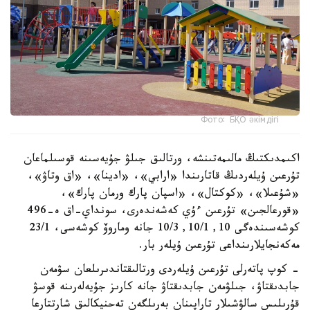
Фото: БҚО әкімдігі
اكىمدىكتىڭ مالىمەتىنشە، ورتالىق جىلۋ جۇيەسىنە قوسىلماعان
تۇرعىن ۇيلەردىڭ قاتارىندا «ارابي»، «ادينا»، «اق وتاۋ»،
«شۇعىلا»، «كوكتال»، «اسپان پارك ورمان پارك»،
«قورعالجىن» تۇرعىن ءۇي كەشەندەرى، سونداي-اق ە-496
كوشەسىندەگى 10, 10/1, 10/3 جانە وماروۆ كوشەسى، 23/1
مەكەنجايلارىنداعى تۇرعىن ۇيلەر بار.
- كوپ پاتەرلى تۇرعىن ۇيلەردى ورتالىقتاندىرىلعان سۋمەن
جابدىقتاۋ، جىلۋمەن جابدىقتاۋ جانە كارىز جۇيەلەرىنە قوسۋ
قۇرىلىس سالۋشىلار تاراپىنان بەرىلگەن تەحنيكالىق شارتتارعا