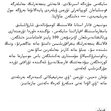
سايكەس جۇزەگە اسىرىلادى. قاجەتتى ينجەنەرلىك جەلىلەرگە
قوسىلماعان كوپپاتەرلى تۇرعىن ۇيلەردى پايدالانۋعا بەرۋگە جول
بەرىلمەيدى، — دەلىنگەن جاۋاپتا.
سونىمەن قاتار استانا قالاسىنىڭ كوممۋنالدىق شارۋاشىلىق
باسقارماسىنىڭ اقپاراتىنا سايكەس، بۇگىندە ەلوردا تۇرعىندارى
ورتالىقتاندىرىلعان اۋىزسۋمەن 100 پايىز قامتاماسىز ەتىلگەن.
قالانىڭ ينجەنەرلىك ينفراقۇرىلىمىن دامىتۋ جانە جاڭعىرتۋ، ونىڭ
ىشىندە سۋ، جىلۋ جانە كارىز جەلىلەرىن سالۋ مەن
رەكونسترۋكسيالاۋ جۇمىستارى بەكىتىلگەن باس جوسپارعا جانە
كوزدەلگەن بيۋدجەتتىك قارجىلاندىرۋ شەگىندە تۇراقتى تۇردە
جۇرگىزىلىپ كەلەدى.
بۇعان دەيىن، تۇرعىن ءۇي سەرتيفيكاتى كىمدەرگە بەرىلەدى
جانە ءۇي الۋدا نەنى ەسكەرۋ كەرەك ەكەنىن جازعانبىز.
قوعام