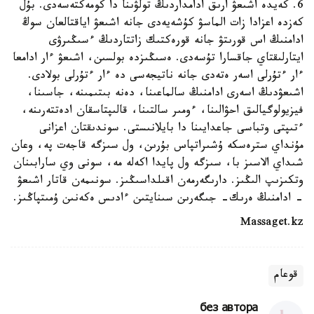
6. كەيدە اشىعۋ ارىق ادامداردىڭ تولۋىنا دا كومەكتەسەدى. بۇل
كەزدە اعزادا زات الماسۋ كۇشەيەدى جانە اشىعۋ اياقتالعان سوڭ
ادامنىڭ اس قورىتۋ جانە قورەكتىك زاتتاردىڭ ءسىڭىرۋى
ايتارلىقتاي جاقسارا تۇسەدى. ەسىڭىزدە بولسىن، اشىعۋ ءار ادامعا
ءار ءتۇرلى اسەر ەتەدى جانە ناتيجەسى دە ءار ءتۇرلى بولادى.
اشىعۋدىڭ اسەرى ادامنىڭ سالماعىنا، دەنە بىتىمىنە، جاسىنا،
فيزيولوگيالىق احۋالىنا، ءومىر سالتىنا، قالىپتاسقان ادەتتەرىنە،
ءتىپتى وتباسى جاعدايىنا دا بايلانىستى. سوندىقتان اعزانى
مۇنداي سترەسكە ۇشىراتپاس بۇرىن، ول سىزگە قاجەت پە، وعان
شىداي الاسىز با، سىزگە ول پايدا اكەلە مە، سونى وي سارابىنان
وتكىزىپ الىڭىز. دارىگەرمەن اقىلداسىڭىز. سونىمەن قاتار اشىعۋ
- ادامنىڭ ەرىك- جىگەرىن سىنايتىن ءادىس ەكەنىن ۇمىتپاڭىز.
Massaget.kz
قوعام
без автора