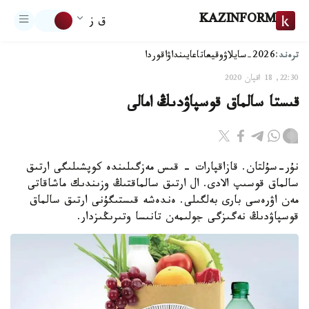
KAZINFORM
ق ز
ترەند:
2026-سايلاۋ
وقيعا
تاعايىنداۋ
اقوردا
22:30, 18 اقپان 2020
قىستا سالماق قوسپاۋدىڭ امالى
نۇر-سۇلتان. قازاقپارات - قىس مەزگىلىندە كوپشىلىگى ارتىق
سالماق قوسىپ الادى. ال ارتىق سالماقتىڭ وزىندىك ماشاقاتى
مەن اۋرەسى بارى بەلگىلى. ەندەشە قىستىگۇنى ارتىق سالماق
قوسپاۋدىڭ نەگىزگى جولىمەن تانىسا وتىرىڭىزدار.