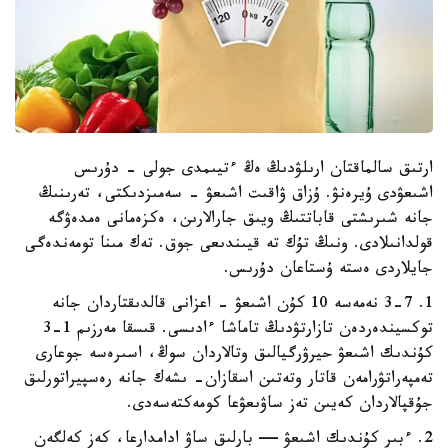
ارتىق سالماقتان ارىلۋدىڭ ەڭ ءتيىمدى جولى - دۇرىس
اشىعۋدى ۇيرەنۋ. ۇزاق ۋاقىت اشىعۋ - سەمىزدىكتى، تەرىنىڭ
جانە شىرىشتى قاباتتىڭ ويىق جارالارىن، ەكزەمانى ەمدەۋگە
قولدانىلادى. ونىڭ تۇك تە قيىندىعى جوق. تەك مىنا تومەندەگى
جايلاردى ەستە ۇستاعان دۇرىس.
1. 3-7 نەمەسە 10 كۇن اشىعۋ - اعزانى قالدىقتاردان جانە
توكسيندەردەن تازارتۋدىڭ تاماشا ءادىسى. قىسقا مەرزىم 1-3
كۇندىك اشىعۋ حيرۋرگيالىق وتالاردان سوڭ، اسىرەسە جوعارى
تەمپەراتۋرامەن قاتار وتەتىن اسقازان- ىشەك جانە رەسپيراتورلىق
جۇقپالاردان كەيىن تەز ساۋىعۋعا كومەكتەسەدى.
2. ءبىر كۇندىك اشىعۋ — بارلىق ساۋ ادامدارعا، كەز كەلگەن