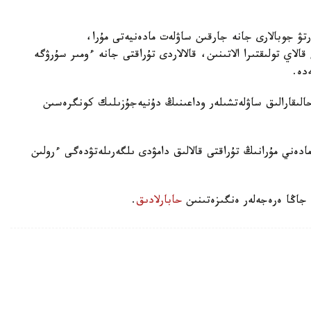
ۋ جوبالارى جانە جارقىن ساۋلەت مادەنيەتى مۇرا،
الاي تولىقتىرا الاتىنىن، قالالاردى تۇراقتى جانە ءومىر سۇرۋگە
دە.
ىقارالىق ساۋلەتشىلەر وداعىنىڭ دۇنيەجۇزىلىك كونگرەسىن
مادەني مۇرانىڭ تۇراقتى قالالىق دامۋدى ىلگەرىلەتۋدەگى ءرولىن
 جاڭا ەرەجەلەر ەنگىزەتىنىن
حابارلادىق
.