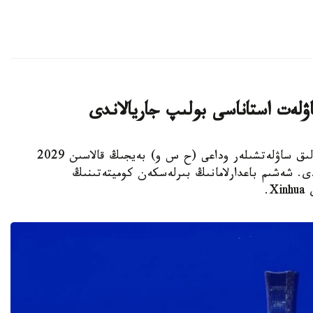
استانا. KAZINFORM - يۋنەسكو جانە حالىقارالىق ساۋلەتشىلەر وداعى (ح س و) بەيجىڭ قالاسىن 2029
ى. شەشىم باعدارلامانىڭ بىرلەسكەن كوميتەتىنىڭ
.