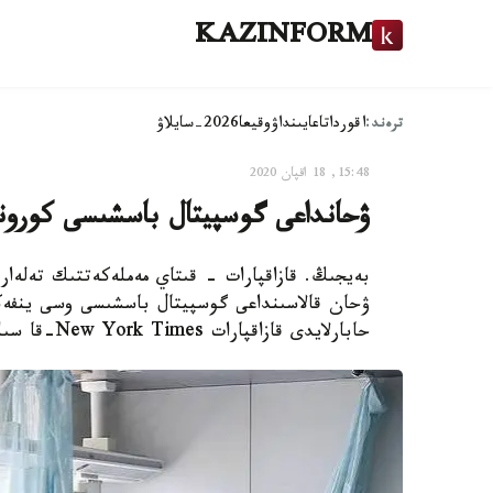
KAZINFORM
ترەند:
اقوردا
تاعايىنداۋ
وقيعا
2026-سايلاۋ
15:48, 18 اقپان 2020
ۋحانداعى گوسپيتال باسشىسى كورون
بەيجىڭ. قازاقپارات - قىتاي مەملەكەتتىك تەلەارن
ۋحان قالاسىنداعى گوسپيتال باسشىسى وسى ينف
حابارلايدى قازاقپارات New York Times-قا سىلتەمە جاساپ.