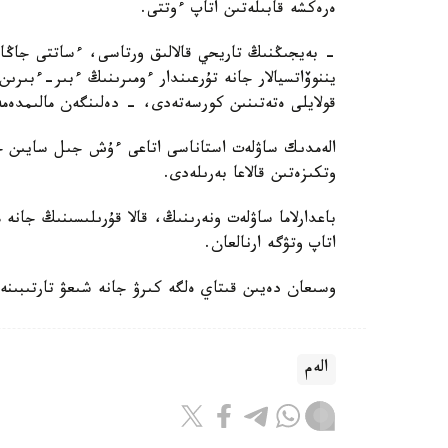
ەرەكشە قابىلەتىن اتاپ ءوتتى.
- بەيجىڭنىڭ تاريحي قالالىق ورتاسى، ءساتتى جاڭارت
يننوۆاتسيالار جانە تۇرعىندار ءومىرىنىڭ ءبىر-ءبىرىن ق
قولايلى ەتەتىنىن كورسەتەدى، - دەلىنگەن مالىمدەمە
الەمدىك ساۋلەت استاناسى اتاعى ءۇش جىل سايىن حال
وتكىزەتىن قالاعا بەرىلەدى.
باعدارلاما ساۋلەت ونەرىنىڭ، قالا قۇرىلىسىنىڭ جانە 
اتاپ وتۋگە ارنالعان.
وسىعان دەيىن قىتاي ەلگە كىرۋ جانە شىعۋ تارتىبىنە
الەم