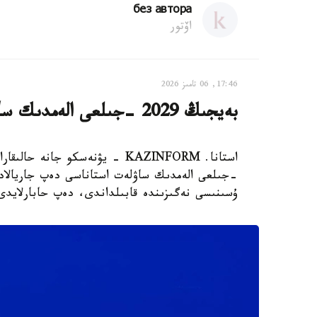
без автора
اۆتور
17:46, 06 تامىز 2026
بەيجىڭ 2029 -جىلعى الەمدىك ساۋلەت استاناسى بولىپ جاريالاندى
-جىلعى الەمدىك ساۋلەت استاناسى دەپ جاريالاد
ۇسىنىسى نەگىزىندە قابىلداندى، دەپ حابارلايدى Xinhua