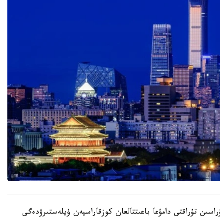
اسىن تۇراقتى دامۋعا باعىتتالعان كوزقاراسپەن ۇيلەستىرۋدەگى