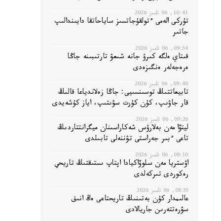
10:41, 06 تامىز 2026
تۇركى الەمى ءتولقۇجاتسىز ساياحاتقا دايىندالىپ
جاتىر
09:54, 06 تامىز 2026
قىتاي ەلگە كىرۋ جانە شىعۋ تارتىبىنە جاڭا
ەرەجەلەر ەنگىزەدى
09:40, 06 تامىز 2026
تابيعاتتىڭ توسىنسىيى: جاڭا زەلاندياعا قالىڭ
قار جاۋىپ، كۇن كۇرت سۋىتىپ، اياز كۇشەيدى
09:26, 06 تامىز 2026
ليتۆا مەن بەلارۋس شەكاراسىنان ميگرانتتاردىڭ
تاعى ءبىر جەراستى تۋننەلى تابىلدى
09:10, 06 تامىز 2026
اۋستريا مەن سلوۆاكيادا اپتاپ ىستىقتىڭ تاريحي
رەكوردى تىركەلدى
08:55, 06 تامىز 2026
عالىمدار كۇن بەتىنىڭ تاريحتاعى ەڭ انىق
سۋرەتتەرىن جاريالادى