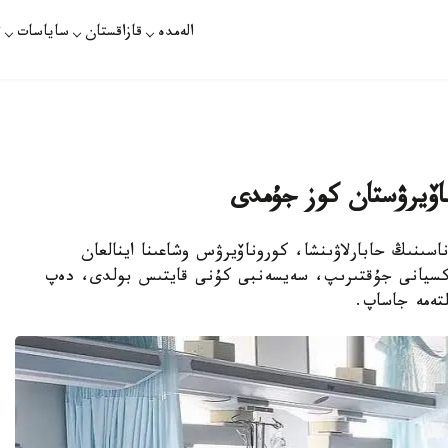
الەمدە
قازاقستان
ساياسات
ت
اۆيرۋستان كوز جۇمدى
اسىنىڭ حابارلاۋىنشا، كوروناۆيرۋس وشاعىنا اينالعان
ەكسيانى جۇقتىرىپ، سەيسەنبى كۇنى قايتىس بولدى، دەپ