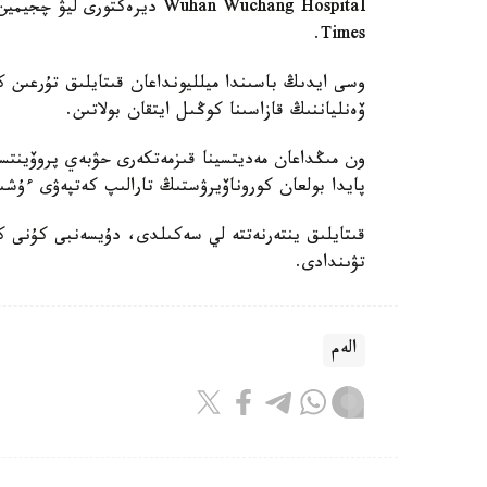
Times.
وسى ايدىڭ باسىندا ميلليونداعان قىتايلىق تۇرعىن ك
ۆەنلياننىڭ قازاسىنا كوڭىل ايتقان بولاتىن.
ون مىڭداعان مەديتسينا قىزمەتكەرى حۋبەي پروۆينتسي
پايدا بولعان كوروناۆيرۋستىڭ تارالىپ كەتپەۋى ءۇش
قىتايلىق ينتەرنەتتە لي سەكىلدى، دۇيسەنبى كۇنى ك
تۋىندادى.
الەم