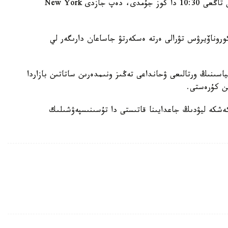
Wuhan Wuchang Hospital ديرەكتورى ليۋ چجيمين تاڭعى 10:30 دا كوز جۇمدى، دەپ جازدى New York
وروناۆيرۋس تۋرالى ەرتە ەسكەرتۋ جاساعان دارىگەر لي
اسىنىڭ ورتالىعى ۋحانداعى تەڭىز ونىمدەرىن ساتاتىن بازاردا
ىن كۇرەستى.
ەشكە ليۋدىڭ جاعدايىنا قاتىستى دا تۇسىنىسپەۋشىلىك