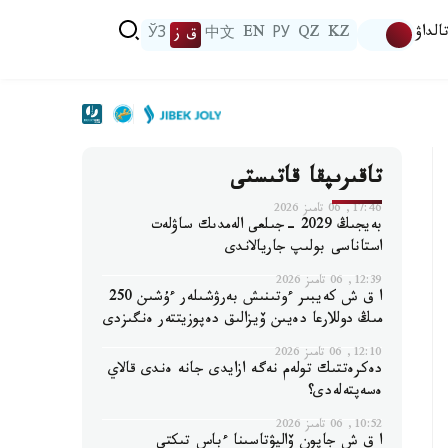
الداۋ
KZ
QZ
РУ
EN
中文
ق ز
ЎЗ
تاقىرىپقا قاتىستى
17:46, 06 تامىز 2026
بەيجىڭ 2029 -جىلعى الەمدىك ساۋلەت
استاناسى بولىپ جاريالاندى
12:39, 06 تامىز 2026
ا ق ش كەيبىر ءوتىنىش بەرۋشىلەر ءۇشىن 250
مىڭ دوللارعا دەيىن ۆيزالىق دەپوزيتتەر ەنگىزدى
12:10, 06 تامىز 2026
دەكرەتتىك تولەم نەگە ازايدى جانە ەندى قالاي
ەسەپتەلەدى؟
10:52, 06 تامىز 2026
ا ق ش جاپون ۆاليۋتاسىنا ءباس تىكتى