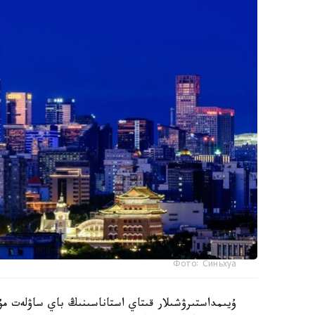
Фото: Синьхуа
ۇيىمداستىرۋشىلار قىتاي استاناسىنىڭ باي ساۋلەت مۇر