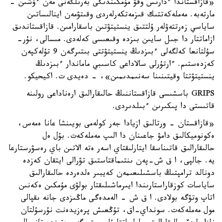
«قازاقستاندا ءدارىس وقۋ مۇمكىندىگى بەرىلگەنى مەن ءۇشىن -
مارتەبە. مەملەكەتتىك قىزمەتكەرلەردى وقىتۋمەن اينالىساتىن
ساياسي زەرتتەۋلەر ۇلتتىق ينستيتۋتىن باسقارامىن. قازاقستاندىق
ازاماتتار دا جىل سايىن بىزدە وقىعىسى كەلەدى. مىسالى، نۇر-
سۇلتانعا كەلگەلى ءبىزدىڭ ينستيتۋتتى بىتىرگەن 9 تۇلەكپەن
كەزدەستىم. ءارتۇرلى سالاداعى كاسىبي ماماندار ءبىزدىڭ
ينستيتۋتتا وقيتىنىنا سەنىمدىمىن»، - دەيدى ت. اكيحيكو.
GRIPS باسشىسى قازاقستاننىڭ حالىقارالىق ارەناداعى رولىنە
قاتىستى دا پىكىرىن ءبىلدىردى.
«قازاقستان - ورتالىق ازيادا جەر كولەمى بويىنشا عانا ەمەس،
ەكونوميكالىق دامۋ جاعىنان دا الىپ مەملەكەت. بۇل ەل
حالىقارالىق قاتىناسقا ايتارلىقتاي اسەر ەتە الاتىن باي رەسۋرستارعا
يە. جالپى، ا ق ش-پەن ىنتىماقتاستىق تۋرالى ايتقان كەزدە
دونالد ترامپتىڭ باسشىلىعىمەن كەيبىر ەلدەردە حالىقارالىق
ساياسات كوزقاراستارىندا ايىرماشىلىقتار بولۋى مۇمكىن ەكەنىن
اتاپ وتۋگە بولادى. ا ق ش - الەمدەگى ماڭىزدى جانە ىقپالى
مول مەملەكەت. سونداي-اق، تۇڭعىش پرەزيدەنت نۇرسۇلتان