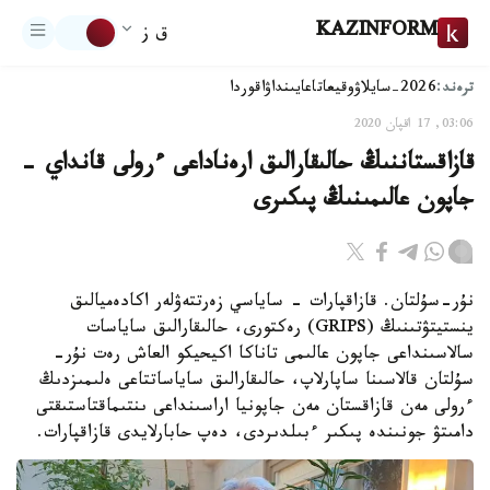
KAZINFORM
ق ز
ترەند:
2026-سايلاۋ
وقيعا
تاعايىنداۋ
اقوردا
03:06, 17 اقپان 2020
قازاقستاننىڭ حالىقارالىق ارەناداعى ءرولى قانداي -
جاپون عالىمىنىڭ پىكىرى
نۇر-سۇلتان. قازاقپارات - ساياسي زەرتتەۋلەر اكادەميالىق
ينستيتۋتىنىڭ (GRIPS) رەكتورى، حالىقارالىق ساياسات
سالاسىنداعى جاپون عالىمى تاناكا اكيحيكو العاش رەت نۇر-
سۇلتان قالاسىنا ساپارلاپ، حالىقارالىق ساياساتتاعى ەلىمىزدىڭ
ءرولى مەن قازاقستان مەن جاپونيا اراسىنداعى ىنتىماقتاستىقتى
دامىتۋ جونىندە پىكىر ءبىلدىردى، دەپ حابارلايدى قازاقپارات.