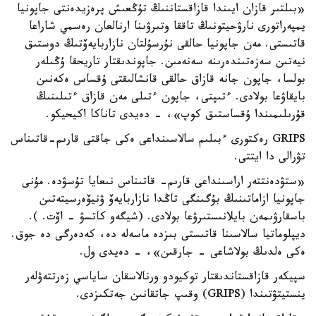
«بىلتىر قازان ايىندا قازاقستاننىڭ تۇڭعىش پرەزيدەنتى جاپونيا
يمپەراتورى نارۋحيتونىڭ تاققا وتىرۋىنا ارنالعان رەسمي شاراعا
قاتىستى. مەن جاپونيا حالقى نۇرسۇلتان نازاربايەۆتىڭ دوستىق
نيەتىن سەزەتىندەرىنە سەنەمىن. جاپوندىقتار تاريحقا ۇڭىلەر
بولسا، جاپون جانە قازاق حالقى قانشالىقتى ۇقساس ەكەنىن
بايقاۋعا بولادى. ءتىپتى، جاپون ءتىلى مەن قازاق ءتىلىنىڭ
قۇرىلىمىندا ۇقساستىق كوپ»، - دەيدى تاناكا اكيحيكو.
GRIPS رەكتورى ءبىلىم سالاسىنداعى ەكى جاقتى قارىم-قاتىناس
تۋرالى دا ايتتى.
«ستۋدەنتتەر اراسىنداعى قارىم- قاتىناس نىعايا تۇسۋدە. مۇنى
جاپونيا ازاماتىنىڭ بۇگىنگى تاڭدا نازاربايەۆ ۋنيۆەرسيتەتىن
باسقارۋىمەن بايلانىستىرۋعا بولادى. (شيگەو كاتسۋ - اۆت. ).
ديپلوماتيا سالاسىنا قاتىستى بىزدە ماسەلە دە، كەدەرگى دە جوق.
ەكى ەلدىڭ بولاشاعى - جارقىن»، - دەيدى ول.
سپيكەر قازاقستاندىقتار توكيودو ورنالاسقان ساياسي زەرتتەۋلەر
ينستيتۋتىندا (GRIPS) وقىپ جاتقانىن جەتكىزدى.