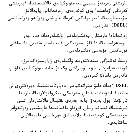
عارىشتى زەرتتەۋ عىلىمي-تەحنولوگيالىق قالاشىعىنىڭ ءبىرىنشى
كەزەڭى اۋماعىندا بوي كوتەرەدى. زەرتحانانى پايدالانۋ
جۇمىستارىنىڭ ءبىر بولىگىن تەرەڭ عارىشتى زەرتتەۋ زەرتحاناسى
(DSEL) اتقارادى.
زەرتحانادا مارستان جەتكىزىلەتىن ۇلگىلەردىڭ دە، جەر
بيوسفەراسىنىڭ دا قاۋىپسىزدىگىن قامتاماسىز ەتەتىن ەكىجاقتى
قورعانىس جۇيەسى ەنگىزىلەدى.
ونىڭ نەگىزگى مىندەتتەرىنە ۇلگىلەردى زارارسىزداندىرۋ،
كونتەينەرلەردى اشۋ، توپىراقتى وڭدەۋ جانە بيولوگيالىق قاۋىپ-
قاتەردى باعالاۋ كىرەدى.
DSEL ءدىڭ دامۋ ستراتەگياسى دەپارتامەنتىنىڭ ديرەكتورى لي
حاننىڭ ايتۋىنشا، قىتاي جەردەگى ميكرواعزالاردىڭ مارسقا
تارالۋىنا جول بەرمەۋ جانە جەردى ىقتيمال عالامشاردان تىس
تىرشىلىك نىساندارىنان قورعاۋ ماقساتىندا عارىشتىق زەرتتەۋلەر
جونىندەگى كوميتەتتىڭ پلانەتالىق قورعانىس قاعيدالارىن
ساقتايدى.