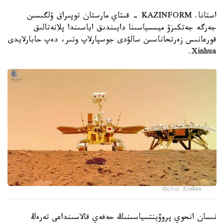
استانا. KAZINFORM - قىتاي مارستان توپىراق ۇلگىسىن
جەرگە جەتكىزۋ ميسسياسىنا دايىندىق اياسىندا پلانەتالىق
قورعانىس زەرتحاناسىن سالۋدى جوسپارلاپ وتىر، دەپ حابارلايدى
Xinhua.
Фото: Xinhua
نىسان انحوي پروۆينتسياسىنىڭ حەفەي قالاسىنداعى تەرەڭ