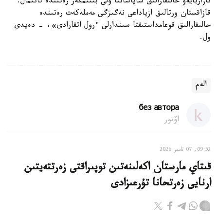
نازاربايەۆ حالىقارالىق ساياساتتا ۇلى بىتىمگەر رەتىندە تانىمال.
قازاقستان ورتالىق ازياداعى نەگىزگى مەملەكەت رەتىندە
حالىقارالىق قوعامداستىقتا سىندارلى ءرول اتقارادى»، - دەيدى
ول.
الەم
без автора
اۆتور
09:52, 07 تامىز 2026
قىتاي مارستان اكەلىنەتىن توپىراقتى زەرتتەيتىن
ارنايى زەرتحانا تۇرعىزادى