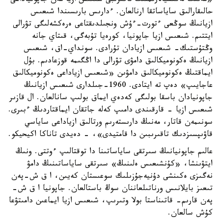
«مەنىڭ لەكتسيالارىمنىڭ تاقىرىبى شىعىس ازيا مەن جاپونياداعى
حالىقارالىق ساياساتقا ارنالعان. ءدارىس بارىسىندا شىعىس
ازيانىڭ سوڭعى ءتورت-ءۇش ونجىلدىقتاعى ەرەكشەلىگى تۋرالى
ايتتىم. شىعىس ازيا جاپونيا، كورەيا تۇبەگى، قىتاي جانە
وڭتۇستىك- شىعىس ازيادان تۇرادى. سونداي-اق، شىعىس
ازيانىڭ ەكونوميكالىق دامۋى تۋرالى دا اڭگىمە قوزعادىم. بۇل
ايماقتىڭ ەكونوميكالىق دامۋىن «شىعىس ازياداعى ەكونوميكالىق
عاجايىپ» دەپ تە ايتادى. 1960-جىلدارى شىعىس ازيانىڭ
جاپونيادان باسقا بولىگى كەدەي ايماق بولىپ سانالعان. ال قازىر
شىعىس ازيا - قارقىندى دامىپ كەلە جاتقان ايماقتاردىڭ ءبىرى.
سونىمەن قاتار، مەنىڭ دارىستەرىم ورتالىق ازياداعى ساياسي
قاۋىپسىزدىك تاقىرىبىن دا قامتيدى»، - دەيدى تاناكا اكيحيكو.
عالىم جاپونيانىڭ سىرتقى ساياساتىنا دا توقتالىپ ءوتتى. ونىڭ
ايتۋىنشا، «كۇنشىعىس ەلىنىڭ» سىرتقى ساياساتىنىڭ دامۋ
نەگىزى ەكىنشى دۇنيەجۇزىلىك سوعىستان كەيىن، ا ق ش-پەن
تىعىز بايلانىس ورناتىلعاننان سوڭ باستالعان. جاپونيا ا ق ش-
پەن قارىم- قاتىناستا بولا وتىرىپ، شىعىس ازيا ايماعىن دامىتۋعا
كۇش سالعان.