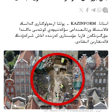
استانا. KAZINFORM - پولشا ارحەولوگتارى گدانسك
قالاسىنىڭ ورتالىعىنداعى سۋكەننيچەي كوشەسى ماڭىندا
جۇرگىزىلگەن قازبا جۇمىستارى كەزىندە اعاش شىركەۋدىڭ
قالدىقتارىن انىقتادى.
فوتو: AP Photo/Piotr Wittman/gdansk.pl