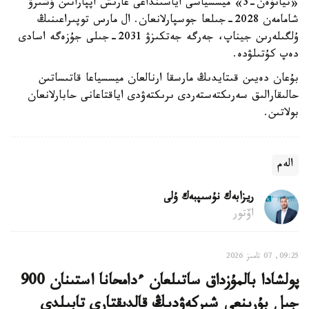
«تيانۆەن-3» ميسسياسى اياسىنداعى عارىش اپپاراتىن ۇشىرۋ
شامامەن 2028-جىلعا جوسپارلانعان. ال مارس توپىراعىنىڭ
ۇلگىلەرىن جيناپ، جەرگە جەتكىزۋ 2031-جىلى جۇزەگە اسادى
دەپ كۇتىلۋدە.
بۇعان دەيىن قىتايدىڭ مارسقا ارنالعان ميسسياعا قاتىساتىن
حالىقارالىق سەرىكتەستەردى ىرىكتەۋدى اياقتاعانى حابارلانعان
بولاتىن.
الەم
ريزابەك نۇسىپبەك ۇلى
اۆتور
09:25, 07 تامىز 2026
پولشادا بالمۇزداق ساتىلعان ءدامحانا استىنان 900
جىل بۇرىنعى شىركەۋدىڭ قالدىقتارى تابىلدى