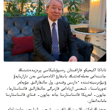
تاناكا اكيحيكو قازاقستان رەسپۋبليكاسى پرەزيدەنتىنىڭ
جانىنداعى مەملەكەتتىك باسقارۋ اكادەمياسى مەن نازاربايەۆ
ۋنيۆەرسيتەتىندە ءدارىس وقىدى. ول حالىقارالىق جۇيەلەر
تەورياسىنا، شىعىس ازياداعى قازىرگى حالىقارالىق قاتىناستارعا،
جاپون- امەريكا قاتىناستارىنا جانە جاپون- قىتاي قاتىناستارىنا
ماماندانعان.