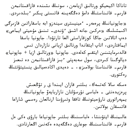
تاناكا اكيحيكو ورتالىق ازيامەن، سونىڭ ىشىندە قازاقستانمەن
قارىم- قاتىناستىڭ دامۋ دەڭگەيىنە قاتىستى پىكىر ءبىلدىردى.
«جاپونيانىڭ پرەمەر- ءمينيسترى سيندزو ابە باسقاراتىن قازىرگى
اكىمشىلىك «ەركىن جانە اشىق ءۇندى- تىنىق مۇحيتى ايماعى»
دەپ اتالاتىن جاڭا كوزقاراستى العا تارتۋدا. جاپونيا باسقا
ايماقتاردى، اتاپ ايتقاندا ورتالىق ازيانى نازاردان تىس
قالدىرمايتىنىن ايتقىم كەلەدى. جاپونيا «ورتالىق ازيا + جاپونيا»
ديالوگىنا كىردى، سول سەبەپتى ءبىز قازاقستانمەن دە تىعىز
قارىم- قاتىناستا بولامىز»، - دەيدى اكادەميالىق ينستيتۋتتىڭ
رەكتورى.
ەسكە سالا كەتسەك، بىلتىر قازان ايىندا ق ر تۇڭعىش
پرەزيدەنتى - ەلباسى نۇرسۇلتان نازاربايەۆ جاپونيانىڭ
يمپەراتورى نارۋحيتونىڭ تاققا وتىرۋىنا ارنالعان رەسمي شاراعا
قاتىسقان بولاتىن.
عالىمنىڭ ايتۋىنشا، ەلباسىنىڭ بىلتىر جاپونياعا بارۋى ەكى ەل
قارىم- قاتىناسىنىڭ جوعارى دەڭگەيدە ەكەنىن اڭعارتادى.