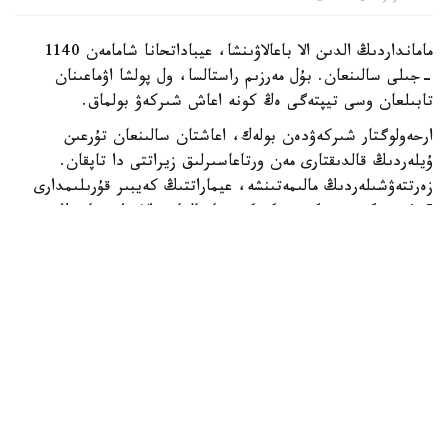
مامانداردىڭ الدىن الا باعالاۋىنشا، عيباداتحانا شامامەن 1140
-جىلى سالىنعان. بۇل مەرزىم راستالسا، ول پولشا اۋماعىنان
تابىلعان وسى تيپتەگى ەڭ كونە اعاش شىركەۋ بولماق.
ارحەولوگتار شىركەۋدەن بولەك، اعاشتان سالىنعان تۇرعىن
ۇيلەردىڭ قالدىقتارى مەن ورتاعاسىرلىق زيراتتى دا تاپقان.
زەرتتەۋشىلەردىڭ مالىمەتىنشە، عيماراتتىڭ كەيبىر قۇرىلىمدارى
1,5 مەترگە دەيىنگى بيىكتىكتە ساقتالعان. الايدا نىساننىڭ
ەداۋىر بولىگى ءالى دە كورشى كوشەنىڭ استىندا جاتىر.
گدانسك بيلىگى ساقتالعان قۇرىلىمداردى اينالاسىنداعى تاريحي
قاباتپەن بىرگە قازىپ الىپ، كونسەرۆاتسيالاۋ مۇمكىندىگىن
قاراستىرىپ جاتىر. كەيىن كونە جادىگەردى كوپشىلىك نازارىنا
ۇسىنۋ جوسپارلانىپ وتىر. مامانداردىڭ پىكىرىنشە، مۇنداي
ءتاسىل ەرتە ورتا عاسىرلارعا تيەسىلى بىرەگەي تاريحي
ەسكەرتكىشتى بولاشاق ۇرپاققا ساقتاپ قالۋعا مۇمكىندىك بەرەدى.
بۇرىنعى بالمۇزداق ساتاتىن ءدامحانا ورنالاسقان اۋماقتا