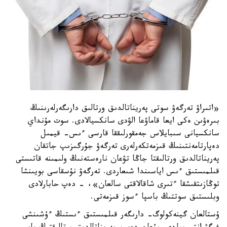
«اتىراۋ تەرگەۋ سوتى پەريناتالدىق ورتالىق دارىگەرلەرىنىڭ
بىرەۋىن ەكى ايعا قاماۋعا الۋدى سانكسيالادى. سوت مۇنداي
سانكسيانى سىبايلاس جەمقورلىققا قارسى ءىس- قيمىل
دەپارتامەنتىنىڭ قىزمەتكەرلەرى تەرگەۋ جۇرگىزىپ جاتقان
پەريناتالدىق ورتالىقتا جاڭا تۋعان نارەستەنىڭ ولىمىنە قاتىستى
قىلمىستىق ءىس اياسىندا شىعاردى. تەرگەۋ نۇسقاسى بويىنشا
توڭازىتقىشقا ءتىرى شاقالاقتى سالعان»، - دەپ حابارلادى
وبلىستىق سوتتىڭ باسپا ءسوز قىزمەتى.
ۇستالعان گينەكولوگ- دارىگەر قىلمىستىق ءىستىڭ ءۇشىنشى