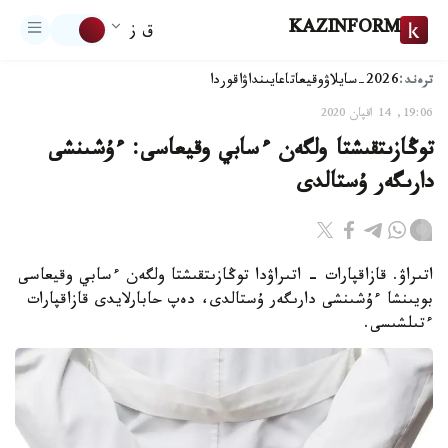
KAZINFORM
ق ز
ترەند:
2026-سايلاۋ
وقيعا
تاعايىنداۋ
اقوردا
19:06, 14 اقپان 2020
توڭازىتقىشتا ولگەن ءسابي وقيعاسى: ءۇشىنشى
دارىگەر ۇستالدى
اتىراۋ. قازاقپارات - اتىراۋدا توڭازىتقىشتا ولگەن ءسابي وقيعاسى
بويىنشا ءۇشىنشى دارىگەر ۇستالدى، دەپ حابارلايدى قازاقپارات
ءتىلشىسى.