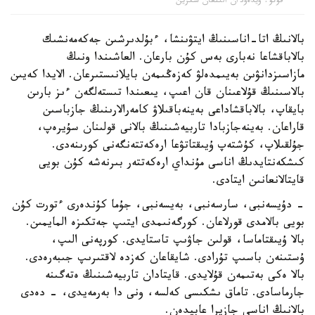
فوتو: ۆيدەودان الىنعان سكرين
بالانىڭ اتا-اناسىنىڭ ايتۋىنشا، ءبۇلدىرشىن جەكەمەنشىك
بالاباقشاعا نەبارى بەس كۇن بارعان. العاشىندا ونىڭ
مازاسىزدانۋىن بەيىمدەلۋ كەزەڭىمەن بايلانىستىرعان. الايدا كەيىن
بالاسىنىڭ قۇلاعىنان قان اعىپ، يىعىندا تىستەلگەن ءىز بارىن
بايقاپ، بالاباقشاداعى بەينەباقىلاۋ كامەرالارىنىڭ جازباسىن
قاراعان. بەينەجازبادا تاربيەشىنىڭ بالانى قولىنان سۇيرەپ،
جۇلقىلاپ، كۇشتەپ ۇيىقتاتۋعا ارەكەتتەنگەنى كورىنەدى.
كىشكەنتايدىڭ اناسى مۇنداي ارەكەتتەر بىرنەشە كۇن بويى
قايتالانعانىن ايتادى.
- دۇيسەنبى، سارسەنبى، بەيسەنبى، جۇما كۇندەرى ءتورت كۇن
بويى بالامدى قورلاعان. كورگەنىمدى ايتىپ جەتكىزە المايمىن.
بالا ۇيىقتاماسا، قولىن جاۋىپ تاستايدى. كورپەنى الىپ،
ۇستىنەن باسىپ تۇرادى. شايقاعان كەزدە لاقتىرىپ جىبەرەدى.
بالا ەكى بەتىمەن قۇلايدى. قايتادان تاربيەشىنىڭ ەتەگىنە
جارماسادى. تاماق ىشكىسى كەلسە، ونى دا بەرمەيدى، - دەدى
بالانىڭ اناسى جازيرا عابيدەن.