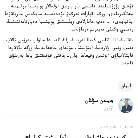
قۇقىق بۇزۋشىلىققا قاتىسى بار بارلىق تۇلعالار پوليتسيا بولىمىنە
جەتكىزىلدى. وزگە اقپارات تەرگەۋ مۇددەسىنە سايكەس جاريالاۋعا
جاتپايدى، - دەپ حابارلادى وبلىستىق پوليتسيا دەپارتامەنتىنىڭ
رەسمي وكىلى مەيىرىم ەرداۋلەت.
بالانىڭ اتا-اناسى كىنالىلەردىڭ زاڭ الدىندا جاۋاپ بەرۋىن تالاپ
ەتىپ وتىر. ولاردىڭ ايتۋىنشا، مۇنداي جاعدايدىڭ وزگە بالالارعا
قايتالانباۋى ءۇشىن وقيعاعا جان-جاقتى قۇقىقتىق باعا بەرىلۋى
قاجەت.
ايماق
بەيسەن سۇلتان
اۆتور
10:08, 07 تامىز 2026