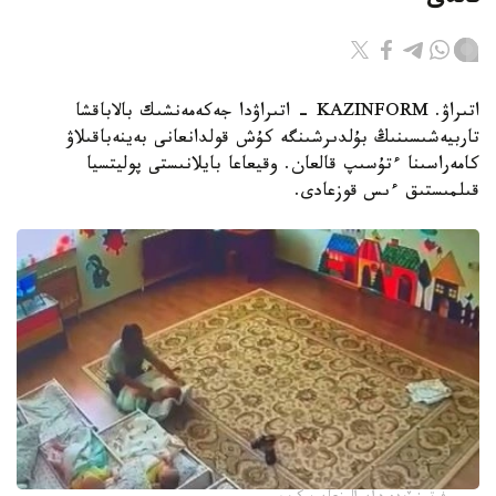
قالدى
اتىراۋ. KAZINFORM - اتىراۋدا جەكەمەنشىك بالاباقشا
تاربيەشىسىنىڭ بۇلدىرشىنگە كۇش قولدانعانى بەينەباقىلاۋ
كامەراسىنا ءتۇسىپ قالعان. وقيعاعا بايلانىستى پوليتسيا
قىلمىستىق ءىس قوزعادى.