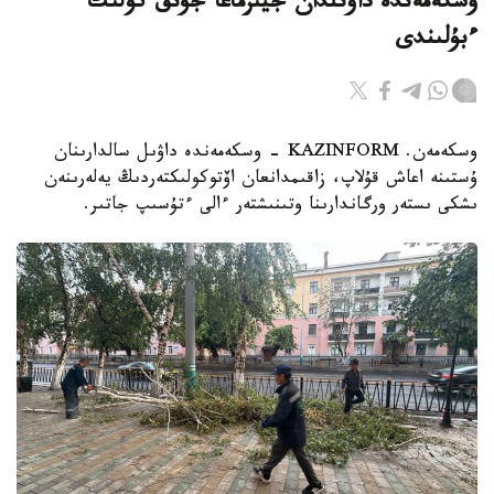
وسكەمەندە داۋىلدان جيىرماعا جۋىق كولىك
ءبۇلىندى
وسكەمەن. KAZINFORM - وسكەمەندە داۋىل سالدارىنان
ۇستىنە اعاش قۇلاپ، زاقىمدانعان اۆتوكولىكتەردىڭ يەلەرىنەن
ىشكى ىستەر ورگاندارىنا وتىنىشتەر ءالى ءتۇسىپ جاتىر.