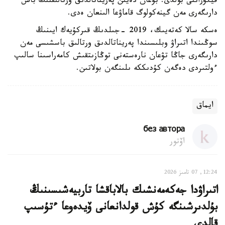
فيگۋرانتى بولدى. بۇعان دەيىن پەريناتالدىق ورتالىقتىڭ باس
دارىگەرى مەن گينەكولوگ قاماۋعا الىنعان ەدى.
ەسكە سالا كەتەيىك، 2019 -جىلدىڭ قىركۇيەك ايىنىڭ
سوڭىندا اتىراۋ وبلىسىندا پەريناتالدىق ورتالىق باسشىسى مەن
دارىگەرى جاڭا تۋعان نارەستەنى توڭازىتقىش كامەراسىنا سالىپ
ءولتىردى دەگەن كۇدىككە ىلىنگەن بولاتىن.
ايماق
без автора
اۆتور
12:24, 07 تامىز 2026
اتىراۋدا جەكەمەنشىك بالاباقشا تاربيەشىسىنىڭ
بۇلدىرشىنگە كۇش قولدانعانى ۆيدەوعا ءتۇسىپ