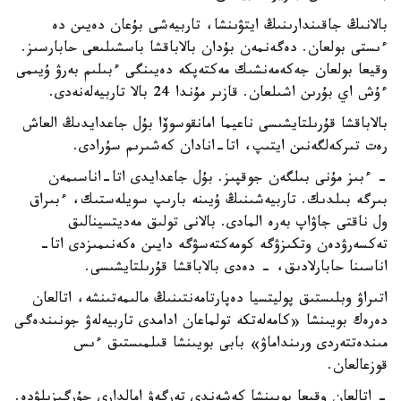
بالانىڭ جاقىندارىنىڭ ايتۋىنشا، تاربيەشى بۇعان دەيىن دە
ءىستى بولعان. دەگەنمەن بۇدان بالاباقشا باسشىلىعى حابارسىز.
وقيعا بولعان جەكەمەنشىك مەكتەپكە دەيىنگى ءبىلىم بەرۋ ۇيىمى
ءۇش اي بۇرىن اشىلعان. قازىر مۇندا 24 بالا تاربيەلەنەدى.
بالاباقشا قۇرىلتايشىسى ناعيما امانقوسوۆا بۇل جاعدايدىڭ العاش
رەت تىركەلگەنىن ايتىپ، اتا-انادان كەشىرىم سۇرادى.
- ءبىز مۇنى بىلگەن جوقپىز. بۇل جاعدايدى اتا-اناسىمەن
بىرگە بىلدىك. تاربيەشىنىڭ ۇيىنە بارىپ سويلەستىك، ءبىراق
ول ناقتى جاۋاپ بەرە المادى. بالانى تولىق مەديتسينالىق
تەكسەرۋدەن وتكىزۋگە كومەكتەسۋگە دايىن ەكەنىمىزدى اتا-
اناسىنا حابارلادىق، - دەدى بالاباقشا قۇرىلتايشىسى.
اتىراۋ وبلىستىق پوليتسيا دەپارتامەنتىنىڭ مالىمەتىنشە، اتالعان
دەرەك بويىنشا «كامەلەتكە تولماعان ادامدى تاربيەلەۋ جونىندەگى
مىندەتتەردى ورىنداماۋ» بابى بويىنشا قىلمىستىق ءىس
قوزعالعان.
- اتالعان وقيعا بويىنشا كەشەندى تەرگەۋ امالدارى جۇرگىزىلۋدە.