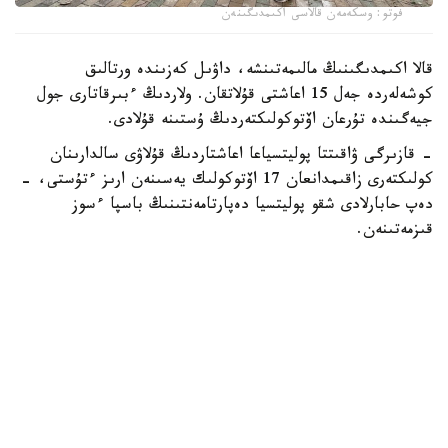
فوتو: وسكەمەن قالاسى اكىمدىگىنەن
قالا اكىمدىگىنىڭ مالىمەتىنشە، داۋىل كەزىندە ورتالىق
كوشەلەردە جەل 15 اعاشتى قۇلاتقان. ولاردىڭ ءبىرقاتارى جول
جيەگىندە تۇرعان اۆتوكولىكتەردىڭ ۇستىنە قۇلادى.
- قازىرگى ۋاقىتتا پوليتسياعا اعاشتاردىڭ قۇلاۋى سالدارىنان
كولىكتەرى زاقىمدانعان 17 اۆتوكولىك يەسىنەن ارىز ءتۇستى، -
دەپ حابارلادى شقو پوليتسيا دەپارتامەنتىنىڭ باسپا ءسوز
قىزمەتىنەن.
پوليتسياعا ءالى بارلىق زارداپ شەككەن كولىك يەلەرى جۇگىنىپ
ۇلگەرمەگەن بولۋى دا مۇمكىن.