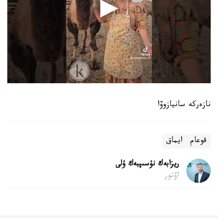
نازەركە سانيازوۆا
قوعام
ايماق
ريزابەك نۇسىپبەك ۇلى
اۆتور