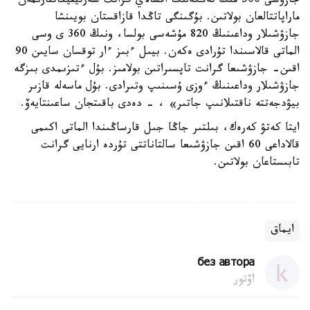
جازۋشى 500 مىڭ تەڭگەلىك اقشالاي گرانت سەرتيفيكاتتارىمەن
ماراپاتتالعان بولاتىن. بۇگىنگى تاڭدا قازاقستان بويىنشا
جازۋشىلار وداعىنىڭ 820 مۇشەسى بولسا، ونىڭ 360 ى وسى
الماتى قالاسىندا تۇرادى ەكەن. بيىل ءبىز ءار توقسان سايىن 90
اقىن- جازۋشىعا گرانت تاپسىراتىن بولامىز. بۇل ءتىزىمدى بىزگە
جازۋشىلار وداعىنىڭ ءوزى ۇسىنىپ وتىرادى. بۇل ماسەلە قازىر
بيۋدجەتتە ناقتىلانىپ جاتىر» ، - دەدى باقىتجان ساعىنتايەۆ.
ايتا كەتۋ كەرەك، بىلتىر جاڭا جىل قارساڭىندا الماتى اكىمى
قالاداعى 60 اقىن جازۋشىعا سالتاناتتى تۇردە ارنايى گرانت
تابىستاعان بولاتىن.
ايماق
без автора
اۆتور