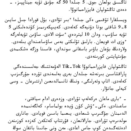
تاڭسىق بولعان جوق. 5 جىلدا 50 گە جۋىق تۇيە جيناپپىز، -
دەدى تاڭشولپان فايزراحمانوۆا.
ويسىلقارا تۇقىمى ەكى جىلدا ءبىر تۋادى، بۇل قورادا جىل سايىن
8-9 شاقتى بوتا دۇنيەگە كەلەدى. كەيىپكەرىمىز كۇندەلىكتى 5
تۇيە ساۋىپ، ودان 10 ليتردەي ءسۇت الادى. ساۋىن تۇيەلەرگە
ءوزى ات قويعان. بارلىق تۇلىكتى بەس ساۋساعىنداي بىلەدى.
ولاردىڭ بۇعان باۋىر باسقانى سونداي، قاسىنا وزگە ەشكىمدى
جۋىتپايتىن كورىنەدى.
تاڭشولپان فايزراحمانوۆا Tik-Tok الەۋمەتتىك جەلىسىندەگى
پاراقشاسىن بىرنەشە جىلدان بەرى بەلسەندى تۇردە جۇرگىزىپ
كەلەدى. اتاپ وتەرلىگى، ونىڭ تانىمالدىعىن ارتتىرعان - وسى
كيەلى جانۋار.
- ءبارى ماعان ەركەلەپ تۇرادى. وزدەرى ادام سياقتى،
ساعىنادى. ەكى-ءۇش كۇن ۇيدە بولماسام، كەلگەنىمدە
الدىمنان جۇگىرىپ شىعادى. يىعىما باسىن قويادى. جانارى
مولدىرەپ تۇرادى. جارالانعان، قۇرتتاپ كەتكەن كەزدە كوزىنەن
ادەتتەگىدەن كوپ جاس اعادى. مەن ونى جانىنا باتقان سوڭ