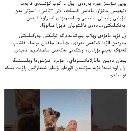
بويى سۋسىز جۇرە بەرەدى. بۇل - كوپ كۇتىمدى قاجەت
ەتپەيتىن جانۋار. باعاسى قىمبات، ەتى ءتاتتى، ءسۇتى مەن
شۇباتى پايدالى. تابىسى وتباسىمىزدى اسىراۋعا ابدەن
جەتكىلىكتى،-دەدى تاڭشولپان فايزراحمانوۆا.
ول تۇيە باعۋدى ويلاپ جۇرگەندەرگە تۇلىكتى جەرگىلىكتى
جەردەن الۋعا كەڭەس بەردى. «باسقا جاقتان بولسا، قاشىپ
كەتۋگە بەيىم تۇرادى، ويتكەنى مەكەنىن ساعىنادى» دەيدى.
بۇعان دەيىن حابارلاعانىمىزداي، جۋىردا قىزىلوردا وبلىسىنىڭ
ارال اۋدانىندا تۇيە سۇتىنەن قۇرعاق ۇنتاق شىعاراتىن زاۋىت ىسكە
قوسىلدى.