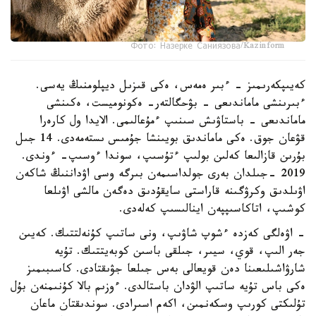
Фото: Назерке Саниязова/Kazinform
كەيىپكەرىمىز - ءبىر ەمەس، ەكى قىزىل ديپلومنىڭ يەسى.
ءبىرىنشى ماماندىعى - بۋحگالتەر- ەكونوميست، ەكىنشى
ماماندىعى - باستاۋىش سىنىپ ءمۇعالىمى. الايدا ول كارەرا
قۋعان جوق. ەكى ماماندىق بويىنشا جۇمىس ىستەمەدى. 14 جىل
بۇرىن قازالىعا كەلىن بولىپ ءتۇسىپ، سوندا ءوسىپ- ءوندى.
2019 -جىلدان بەرى جولداسىمەن بىرگە وسى اۋداننىڭ شاكەن
اۋىلدىق وكرۋگىنە قاراستى سايقۇدىق دەگەن مالشى اۋىلعا
كوشىپ، اتاكاسىپپەن اينالىسىپ كەلەدى.
- اۋەلگى كەزدە ءشوپ شاۋىپ، ونى ساتىپ كۇنەلتتىك. كەيىن
جەر الىپ، قوي، سيىر، جىلقى باسىن كوبەيتتىك. تۇيە
شارۋاشىلىعىنا دەن قويعالى بەس جىلعا جۋىقتادى. كاسىبىمىز
ەكى باس تۇيە ساتىپ الۋدان باستالدى. ءوزىم بالا كۇنىمنەن بۇل
تۇلىكتى كورىپ وسكەنمىن، اكەم اسىرادى. سوندىقتان ماعان