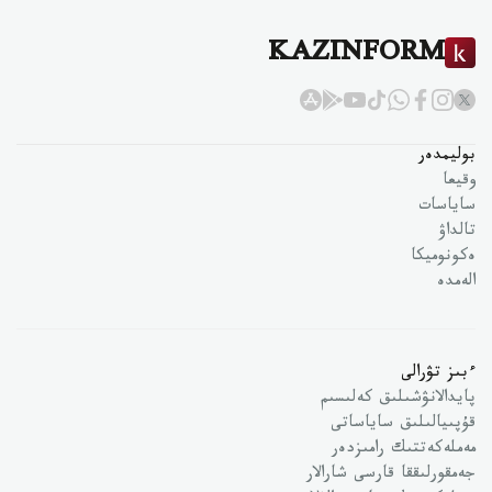
KAZINFORM
بوليمدەر
وقيعا
ساياسات
تالداۋ
ەكونوميكا
الەمدە
ءبىز تۋرالى
پايدالانۋشىلىق كەلىسىم
قۇپىيالىلىق ساياساتى
مەملەكەتتىك رامىزدەر
جەمقورلىققا قارسى شارالار