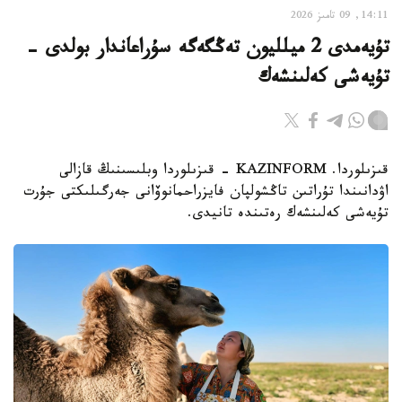
14:11, 09 تامىز 2026
تۇيەمدى 2 ميلليون تەڭگەگە سۇراعاندار بولدى -
تۇيەشى كەلىنشەك
قىزىلوردا. KAZINFORM - قىزىلوردا وبلىسىنىڭ قازالى
اۋدانىندا تۇراتىن تاڭشولپان فايزراحمانوۆانى جەرگىلىكتى جۇرت
تۇيەشى كەلىنشەك رەتىندە تانيدى.