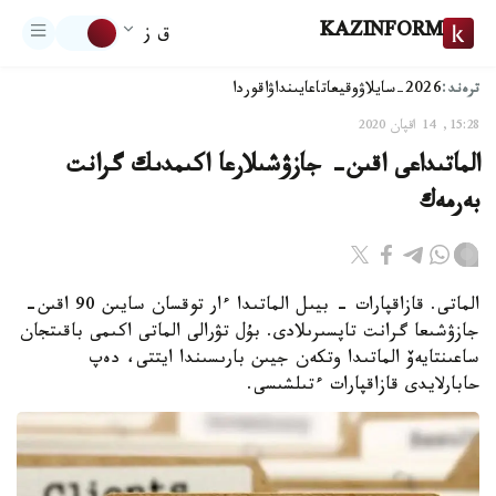
KAZINFORM
ق ز
ترەند:
2026-سايلاۋ
وقيعا
تاعايىنداۋ
اقوردا
15:28, 14 اقپان 2020
الماتىداعى اقىن- جازۋشىلارعا اكىمدىك گرانت
بەرمەك
الماتى. قازاقپارات - بيىل الماتىدا ءار توقسان سايىن 90 اقىن-
جازۋشىعا گرانت تاپسىرىلادى. بۇل تۋرالى الماتى اكىمى باقىتجان
ساعىنتايەۆ الماتىدا وتكەن جيىن بارىسىندا ايتتى، دەپ
حابارلايدى قازاقپارات ءتىلشىسى.