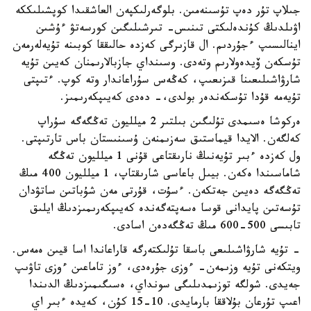
جىلاپ تۇر دەپ تۇسىنەمىن. بلوگەرلىكپەن العاشقىدا كوپشىلىككە
اۋىلدىڭ كۇندەلىكتى تىنىس- تىرشىلىگىن كورسەتۋ ءۇشىن
اينالىسىپ ءجۇردىم. ال قازىرگى كەزدە حالىققا كوبىنە تۇيەلەرمەن
تۇسكەن ۆيدەولارىم وتەدى. وسىنداي جازبالارىمنان كەيىن تۇيە
شارۋاشىلىعىنا قىزىعىپ، كەڭەس سۇراعاندار وتە كوپ. ءتىپتى
تۇيەمە قۇدا تۇسكەندەر بولدى،- دەدى كەيىپكەرىمىز.
ەركوشا ەسىمدى تۇلىگىن بىلتىر 2 ميلليون تەڭگەگە سۇراپ
كەلگەن. الايدا قيماستىق سەزىمنەن ۇسىنىستان باس تارتىپتى.
ول كەزدە ءبىر تۇيەنىڭ نارىقتاعى قۇنى 1 ميلليون تەڭگە
شاماسىندا ەكەن. بيىل باعاسى شارىقتاپ، 1 ميلليون 400 مىڭ
تەڭگەگە دەيىن جەتكەن. ءسۇت، قۇرتى مەن شۇباتىن ساتۋدان
تۇسەتىن پايدانى قوسا ەسەپتەگەندە كەيىپكەرىمىزدىڭ ايلىق
تابىسى 500-600 مىڭ تەڭگەدەن اسادى.
- تۇيە شارۋاشىلىعى باسقا تۇلىكتەرگە قاراعاندا اسا قيىن ەمەس.
ويتكەنى تۇيە وزىمەن- ءوزى جۇرەدى، ءوز تاماعىن ءوزى تاۋىپ
جەيدى. شولگە توزىمدىلىگى سونداي، ەسىگىمىزدىڭ الدىندا
اعىپ تۇرعان بۇلاققا بارمايدى. 10-15 كۇن، كەيدە ءبىر اي