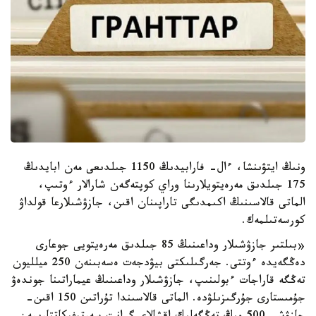
ونىڭ ايتۋىنشا، ءال- فارابيدىڭ 1150 جىلدىعى مەن ابايدىڭ
175 جىلدىق مەرەيتويلارىنا وراي كوپتەگەن شارالار ءوتىپ،
الماتى قالاسىنىڭ اكىمدىگى تاراپىنان اقىن، جازۋشىلارعا قولداۋ
كورسەتىلمەك.
«بىلتىر جازۋشىلار وداعىنىڭ 85 جىلدىق مەرەيتويى جوعارى
دەڭگەيدە ءوتتى. جەرگىلىكتى بيۋدجەت ەسەبىنەن 250 ميلليون
تەڭگە قاراجات ءبولىنىپ، جازۋشىلار وداعىنىڭ عيماراتىنا جوندەۋ
جۇمىستارى جۇرگىزىلۋدە. الماتى قالاسىندا تۇراتىن 150 اقىن-