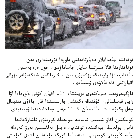
توتەنشە جاعدايلار دەپارتامەنتى ەلوردا تۇرعىندارى مەن
قوناقتارىنا قالا سىرتىنا ساپار جاساماۋدى، جول ەرەجەسىن
ساقتاپ، اۋا رايىنىڭ وزگەرۋى مەن ەنگىزىلگەن شەكتەۋلەر تۋرالى
اقپاراتتى قاداعالاۋدى ۇسىنادى.
قازگيدرومەت دەرەكتەرى بويىنشا، 14- اقپان كۇنى ەلوردادا اۋا
رايى قۇبىلمالى، كۇننىڭ ەكىنشى جارتىسىندا قار جاۋۋى ىقتيمال.
جەل وڭتۇستىك-باتىستان 9-14 م/س جىلدامدىقتا ۇيىتقيدى.
كولىكتەن اقاۋ شىعىپ نەمەسە جولدىڭ كورىنۋى ناشارلاعاندا
تاس جولدىڭ جيەگىندە توقتاپ، دابىل بەلگىسىن بەرۋ كەرەك
جانە كاپوتتى كوتەرىپ، انتەنناعا كوزگە تۇسەتىن اشىق ءتۇستى