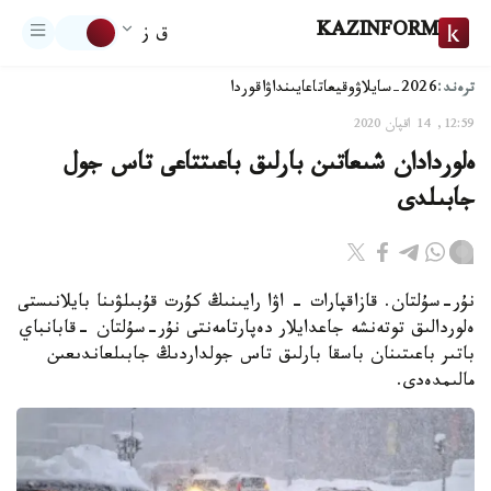
KAZINFORM
ق ز
ترەند:
2026-سايلاۋ
وقيعا
تاعايىنداۋ
اقوردا
12:59, 14 اقپان 2020
ەلوردادان شىعاتىن بارلىق باعىتتاعى تاس جول
جابىلدى
نۇر-سۇلتان. قازاقپارات - اۋا رايىنىڭ كۇرت قۇبىلۋىنا بايلانىستى
ەلوردالىق توتەنشە جاعدايلار دەپارتامەنتى نۇر-سۇلتان -قابانباي
باتىر باعىتىنان باسقا بارلىق تاس جولداردىڭ جابىلعاندىعىن
مالىمدەدى.