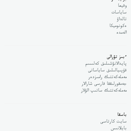
وقيعا
ساياسات
تالداۋ
ەكونوميكا
الەمدە
ءبىز تۋرالى
پايدالانۋشىلىق كەلىسىم
قۇپىيالىلىق ساياساتى
مەملەكەتتىك رامىزدەر
جەمقورلىققا قارسى شارالار
مەملەكەتتىك ساتىپ الۋلار
باسقا
سايت كارتاسى
بايلانىس