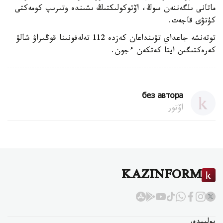
ماتانى ىلگەننەن سوڭ، اۆتوكولىكتىڭ ىشىندە وتىرىپ كومەكتى
كۇتۋى قاجەت.
توتەنشە جاعداي تۋىنداعان كەزدە 112 تەلەفونىنا قوڭىراۋ شالۋ
كەرەكتىگىن ايتا كەتكەن ءجون.
без автора
اۆتور
KAZINFORM
بوليمدەر