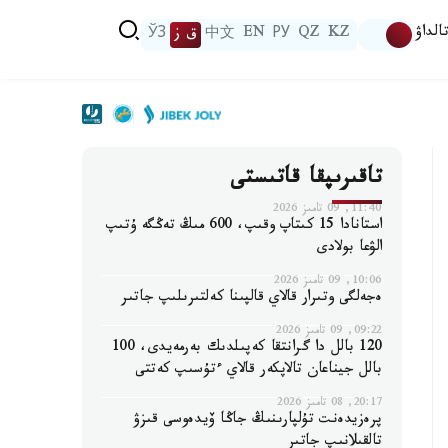
الداۋ
KZ
QZ
РУ
EN
中文
ق ز
ЎЗ
تاقىرىپقا قاتىستى
11:40, 09 تامىز 2026
استانادا 15 كىتاپ وقىپ، 600 مىڭ تەڭگە ۇتىپ
الۋعا بولادى
10:06, 09 تامىز 2026
ەجەلگى وتىرار قالاي قالپىنا كەلتىرىلىپ جاتىر
09:22, 09 تامىز 2026
120 بالل دا گرانتقا كەپىلدىك بەرمەيدى، 100
بالل جيناعان تالاپكەر قالاي ءتۇسىپ كەتتى
20:17, 08 تامىز 2026
پرەزيدەنت تۇلپارىنىڭ جاڭا ۆيدەوسى قىزۋ
تالقىلانىپ جاتىر