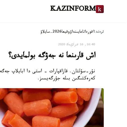
KAZINFORM
ترەند:
اقوردا
تاعايىنداۋ
وقيعا
2026-سايلاۋ
16:40, 16 قىركۇيەك 2020
اش قارىنعا نە جەۋگە بولمايدى؟
نۇر-سۇلتان. قازاقپارات - استى دا ابايلاپ جەگەن
كەرەكتىگىن بىلە جۇرگەيسىز.