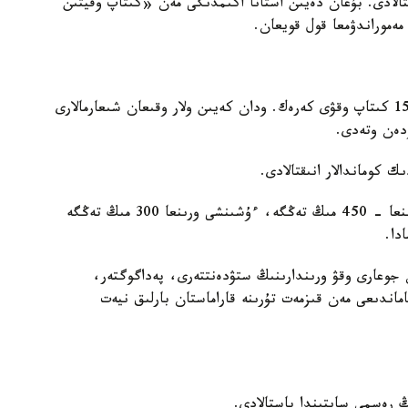
تالادى. بۇعان دەيىن استانا اكىمدىگى مەن «كىتاپ وقيتىن
ەموراندۋمعا قول قويعان.
مارافون شارتى بويىنشا قاتىسۋشىلار التى اي ىشىندە 15 كىتاپ وقۋى كەرەك. ودان كەيىن ولار وقىعان شىعارمالارى
زدەن وتەدى.
ك كوماندالار انىقتالادى.
- ءبىرىنشى ورىنعا - 600 مىڭ تەڭگە، ەكىنشى ورىنعا - 450 مىڭ تەڭگە، ءۇشىنشى ورىنعا 300 مىڭ تەڭگە
دا.
دەر مەن جوعارى وقۋ ورىندارىنىڭ ستۋدەنتتەرى، پەداگوگتەر،
ماندىعى مەن قىزمەت تۇرىنە قاراماستان بارلىق نيەت
ڭ رەسمي سايتىندا باستالادى.