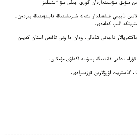
ىن سۋىق سۋسىنداردان گورى جىلى سۋ ءىشىڭىز.
لاتىن تابيعي قىشقىلدار ىشەك شىرىشىنىڭ قابىنۋىنىڭ بىردەن-
تريتكە الىپ كەلەدى.
باكتەريالار قاجەتى شامالى. ودان دا ونى تاڭعى استان كەيىن
 قۇرامىنداعى قانتتىڭ وسۋىنە اكەلۋى مۇمكىن.
، گاستريت اۋرۋلارىن قوزدىرادى.