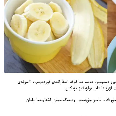
يى ەستيمىز. دەسە دە كوفە اسقازاندى قوزدىرىپ، ءسولدى
اۋرۋىنا تاپ بولۋىڭىز مۇمكىن.
جۇرەك- تامىر جۇيەسىن رەتتەگەنىمەن اشقارىنعا بانان