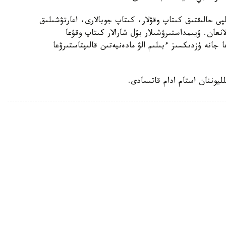
پى حالىقتىق كىتاپ وقۋلار، كىتاپ جوبالارى، اعارتۋشىلىق
انعان. ۇيىمداستىرۋشىلار بۇل شارالار كىتاپ وقۋعا
 جانە ۇزدىكسىز ءبىلىم الۋ مادەنيەتىن قالىپتاستىرۋعا