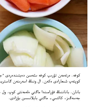
كوفە. ەرتەمەن تۇرىپ كوفە ىشەمىن دەيتىندەردى ءج
كوپتەپ شىعارادى ەكەن. ال ونىڭ اسەرىنەن گاستريت 
بانان. باناننىڭ قۇرامىندا ماگني ەلەمەنتى كوپ. ول 
جەسەڭىز، كالتسي- ماگني بايلانىسىن بۇزادى.