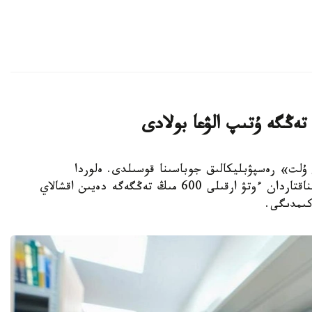
ىتاپ وقيتىن ۇلت» رەسپۋبليكالىق جوباسىنا قوسىلدى. ەلوردا
تۇرعىندارى التى ايدا 15 كىتاپ وقىپ، ارنايى سىناقتاردان ءوتۋ ارقىلى 600 مىڭ تەڭگەگە دەيىن اقشالاي
كىمدىگى.