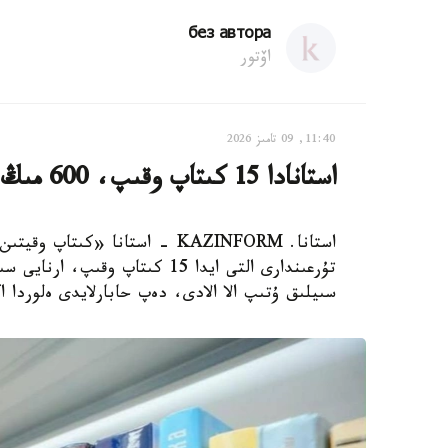
без автора
اۆتور
11:40, 09 تامىز 2026
استانادا 15 كىتاپ وقىپ، 600 مىڭ تەڭگە ۇتىپ الۋعا بولادى
استانا. KAZINFORM - استانا «ك
سىيلىق ۇتىپ الا الادى، دەپ حابارلايدى ەلوردا ا