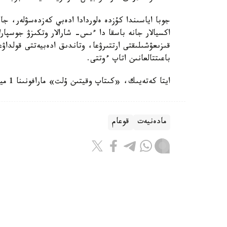
جوبا اياسىندا كۇزدە ەلوردادا ادەبي كەزدەسۋلەر، جال
اكسيالار جانە باسقا دا ءىس- شارالار وتكىزۋ جوسپارل
قىزىعۋشىلىقتى ارتتىرۋعا، وتاندىق ادەبيەتتى قولداۋعا
باعىتتالعانىن اتاپ ءوتتى.
ايتا كەتەيىك، «كىتاپ وقيتىن ۇلت» مارافونىنا 1 ميلليوننان استام ادام قاتىسادى.
مادەنيەت
قوعام
ريزابەك نۇسىپبەك ۇلى
اۆتور