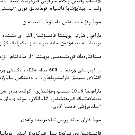
«كىتاپ وقيتىن ۇلت» مارافونى قىركۇيەك ايىندا باس
ۇلت - چيتايۋشايا ناتسيا» قوعامدىق قورى ءتيىستى م
جوبا وقۋ مادەنيەتىن دامىتۋعا باعىتتالعان.
بويىنشا تەستىلەۋدەن جانە بىرنەشە زياتكەرلىك كۋي
سىناقتاردىڭ قورىتىندىسى بويىنشا ءار ساناتتاعى ۇزدى
اقشالاي سىيلىق قاراستىرىلعان، - دەلىنگەن حابارلاما
مارافونعا 6-10 سىنىپ وقۋشىلارى، كوللەدج
مەملەكەتتىك قىزمەتشىلەر، اتا-انالار، سونداي-اق ما
ءبىلدىرۋشى قاتىسا الادى.
جوبا قازاق جانە ورىس تىلدەرىندە وتەدى.
قاتىسۋشىلاردى تىركەۋ بيىل قىركۇيەك ايىندا جوبانى