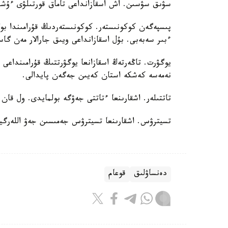
سۋىق سۋسىن. اش اسقازانداعى تاماق قورتىلۋى ءۇش
پىسپەگەن كوكونىستەر. كوكونىستەردىڭ قۇرامىندا بو
ءبىر سەبەبى. بۇل اسقازانداعى ويىق جارالار مەن گاس
يوگۋرت. تاڭەرتەڭ اسقازانعا يوگۋرتتىڭ قۇرامىنداعى 
نەمەسە كەشكە استان كەيىن جەگەن پايدالى.
تاتتىلەر. اشقارىنعا ءتاتتى جەۋگە بولمايدى. ول قان
تسيترۋس. اشقارىنعا تسيترۋس جەمىسىن جەۋ اللەرگيا
دەنساۋلىق
قوعام