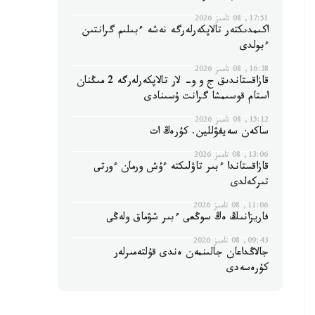
17:51, 08 تامىز 2026
اكىمدىكتەر تالاپكەرلەرگە نەشە ءبىلىم گرانتىن
ءبولدى
16:38, 08 تامىز 2026
قازاقستاندىق ج و و- لار تالاپكەرلەرگە 2 مىڭنان
استام قوسىمشا گرانت ۇسىنادى
15:12, 08 تامىز 2026
ساكەن سەيفۋللين. كۇرەڭ ات
13:06, 08 تامىز 2026
قازاقستاندا ءبىر تاۋلىكتە ءۇش ورمان ءورتى
تىركەلدى
11:06, 08 تامىز 2026
فاريزانىڭ ەڭ سوڭعى ءبىر شۋماق ولەڭى
09:43, 08 تامىز 2026
جالاڭداعان جالىنمەن ەندى قۇلتەمىرلەر
كۇرەسەدى