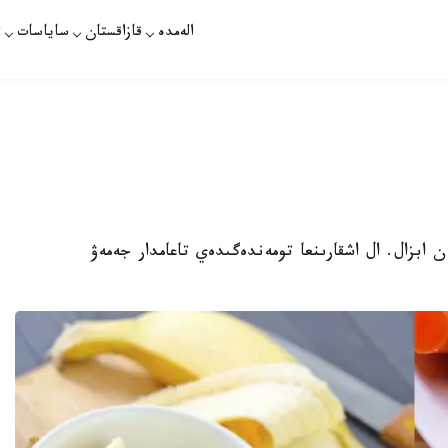
الەمدە
قازاقستان
ساياسات
ت
 ابزال. ال اشقارىنعا تومەندەگىدەي تاعامدار جەمەۋ