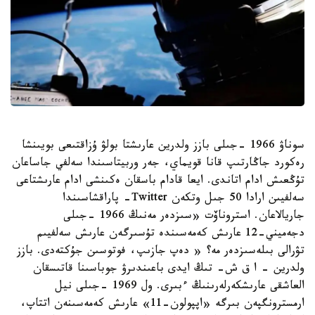
سوناۋ 1966 -جىلى بازز ولدرين عارىشتا بولۋ ۇزاقتىعى بويىنشا
رەكورد جاڭارتىپ قانا قويماي، جەر وربيتاسىندا سەلفي جاساعان
تۇڭعىش ادام اتاندى. ايعا قادام باسقان ەكىنشى ادام عارىشتاعى
سەلفيىن ارادا 50 جىل وتكەن Twitter- پاراقشاسىندا
جاريالاعان. استروناۆت «سىزدەر مەنىڭ 1966 -جىلى
دجەميني-12 عارىش كەمەسىندە تۇسىرگەن عارىش سەلفيىم
تۋرالى بىلەسىزدەر مە؟ « دەپ جازىپ، فوتوسىن جۇكتەدى. بازز
ولدرين - ا ق ش- تىڭ ايدى باعىندىرۋ جوباسىنا قاتىسقان
العاشقى عارىشكەرلەرىنىڭ ءبىرى. ول 1969 -جىلى نيل
ارمسترونگپەن بىرگە «اپپولون-11» عارىش كەمەسىنەن اتتاپ،