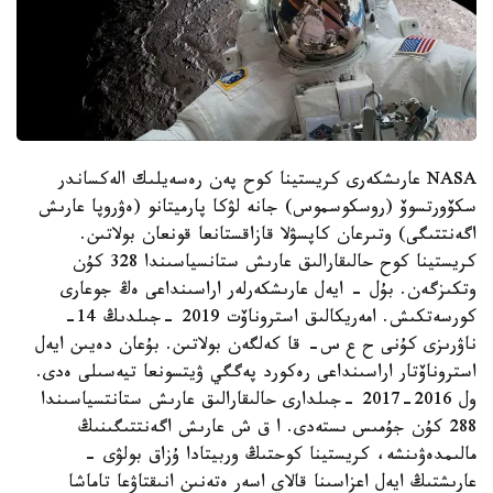
NASA عارىشكەرى كريستينا كوح پەن رەسەيلىك الەكساندر
سكۆورتسوۆ (روسكوسموس) جانە لۋكا پارميتانو (ەۋروپا عارىش
اگەنتتىگى) وتىرعان كاپسۋلا قازاقستانعا قونعان بولاتىن.
كريستينا كوح حالىقارالىق عارىش ستانسياسىندا 328 كۇن
وتكىزگەن. بۇل - ايەل عارىشكەرلەر اراسىنداعى ەڭ جوعارى
كورسەتكىش. امەريكالىق استروناۆت 2019 -جىلدىڭ 14-
ناۋرىزى كۇنى ح ع س- قا كەلگەن بولاتىن. بۇعان دەيىن ايەل
استروناۆتار اراسىنداعى رەكورد پەگگي ۋيتسونعا تيەسىلى ەدى.
ول 2016-2017 -جىلدارى حالىقارالىق عارىش ستانتسياسىندا
288 كۇن جۇمىس ىستەدى. ا ق ش عارىش اگەنتتىگىنىڭ
مالىمدەۋىنشە، كريستينا كوحتىڭ وربيتادا ۇزاق بولۋى -
عارىشتىڭ ايەل اعزاسىنا قالاي اسەر ەتەنىن انىقتاۋعا تاماشا