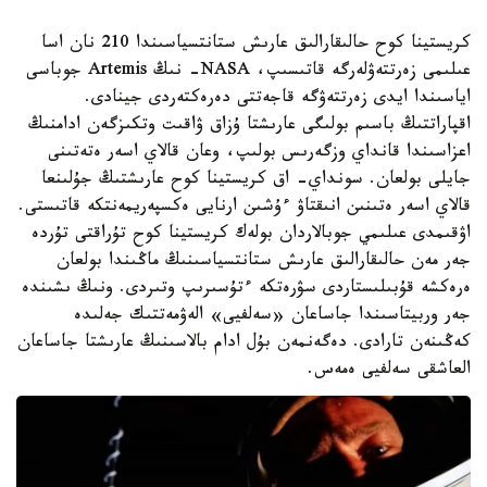
كريستينا كوح حالىقارالىق عارىش ستانتسياسىندا 210 نان اسا
عىلىمى زەرتتەۋلەرگە قاتىسىپ، NASA- نىڭ Artemis جوباسى
اياسىندا ايدى زەرتتەۋگە قاجەتتى دەرەكتەردى جينادى.
اقپاراتتىڭ باسىم بولىگى عارىشتا ۇزاق ۋاقىت وتكىزگەن ادامنىڭ
اعزاسىندا قانداي وزگەرىس بولىپ، وعان قالاي اسەر ەتەتىنى
جايلى بولعان. سونداي- اق كريستينا كوح عارىشتىڭ جۇلىنعا
قالاي اسەر ەتىنىن انىقتاۋ ءۇشىن ارنايى ەكسپەريمەنتكە قاتىستى.
اۋقىمدى عىلىمي جوبالاردان بولەك كريستينا كوح تۇراقتى تۇردە
جەر مەن حالىقارالىق عارىش ستانتسياسىنىڭ ماڭىندا بولعان
ەرەكشە قۇبىلىستاردى سۋرەتكە ءتۇسىرىپ وتىردى. ونىڭ ىشىندە
جەر وربيتاسىندا جاساعان «سەلفيى» الەۋمەتتىك جەلىدە
كەڭىنەن تارادى. دەگەنمەن بۇل ادام بالاسىنىڭ عارىشتا جاساعان
العاشقى سەلفيى ەمەس.