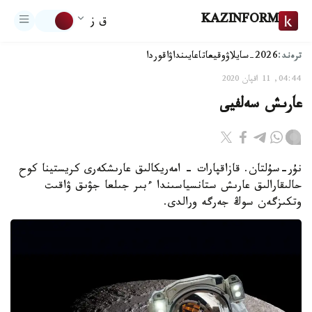
KAZINFORM
ق ز
ترەند:
2026-سايلاۋ
وقيعا
تاعايىنداۋ
اقوردا
04:44, 11 اقپان 2020
عارىش سەلفيى
نۇر-سۇلتان. قازاقپارات - امەريكالىق عارىشكەرى كريستينا كوح
حالىقارالىق عارىش ستانسياسىندا ءبىر جىلعا جۋىق ۋاقىت
وتكىزگەن سوڭ جەرگە ورالدى.