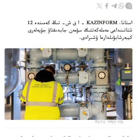
استانا. KAZINFORM – ا ق ش- تىڭ كەمىندە 12
شتاتىنداعى مەملەكەتتىك سۋمەن جابدىقتاۋ جۇيەلەرى
كيبەرشابۋىلدارعا ۇشىرادى.
Фото: whyy.org