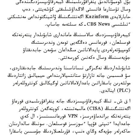
بۇل كوممۋنالدىق ينفراقۇرىلىمنىڭ كيبەرقاۋىپسىزدىگىندەگى
وسال تۇستارعا قاتىستى الاڭداۋشىلىقتى كۇشەيتتى، دەپ
حابارلايدى Kazinform اگەنتتىگىنىڭ ۆاشينگتونداعى مەنشىكتى
ءتىلشىسى CBS News-كە سىلتەمە جاساپ.
كيبەرقاۋىپسىزدىك سالاسىنىڭ ماماندارى شابۋىلدار ينتەرنەتكە
قوسىلعان، قورعانىس دەڭگەيى تومەن وندىرىستىك
كومپيۋتەرلەردى پايدالاناتىن مىڭداعان سۋمەن جابدىقتاۋ
جۇيەسىنىڭ وسال ەكەنىن كورسەتتى.
شابۋىلداردىڭ نەگىزگى نىساناسىنا وندىرىستىك جابدىقتاردى،
سۋ قىسىمىن جانە تازارتۋ ستانتسيالارىنداعى حيميالىق زاتتاردىڭ
مولشەرىن باسقاراتىن باعدارلامالاناتىن لوگيكالىق كونتروللەرلەر
(PLC) اينالدى.
ا ق ش- تىڭ كيبەرقاۋىپسىزدىك جانە ينفراقۇرىلىمدى قورعاۋ
اگەنتتىگىنىڭ (CISA) مالىمەتىنشە، كوپتەگەن كونتروللەر
ينتەرنەتكە براندماۋەرسىز، VPN قورعانىسىنسىز، ال كەي
جاعدايدا ءتىپتى قۇپيا ءسوزسىز قوسىلعان. سونىڭ سالدارىنان
حاكەرلەر جۇيەگە وڭاي ەنىپ، قۇرىلعىلاردىڭ جۇمىسىن باسقارا