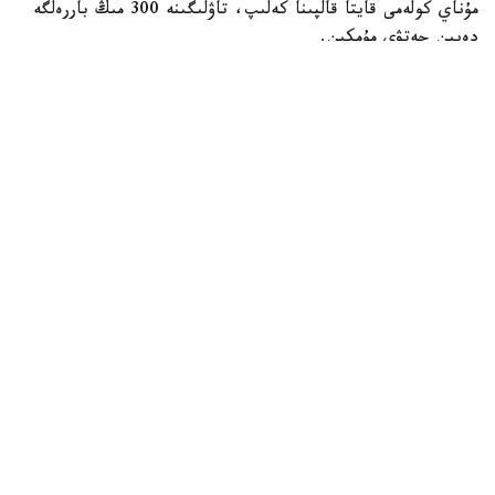
مۇناي كولەمى قايتا قالپىنا كەلىپ، تاۋلىگىنە 300 مىڭ باررەلگە
دەيىن جەتۋى مۇمكىن.
https://24.kz
الەم
ريزابەك نۇسىپبەك ۇلى
اۆتور
22:46, 07 تامىز 2026
دانيا مەكتەپتەرىندە كوشىرۋدىڭ الدىن الۋ ءۇشىن
جازباشا تاپسىرمالار اۋىزشا قورعالادى