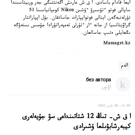
ايعا قادام باسادى. ا ق ش عارىش اگەنتتىگى جەر وربيتاسىندا
ساپالى فوتو ءتۇسىرۋ ءۇشىن Nikon كومپانياسىنا 53
تۇرلەنبەگەن اينالى فوتواپپارات جاساتقان. بۇل اپپاراتتار
گراۆيتاتسيا از جانە ءار ءتۇرلى تەمپەراتۋرادا جۇمىس ىستەۋگە
ىڭعايلى ەتىپ جاسالعان.
Massaget.kz
الەم
без автора
اۆتور
11:40, 08 تامىز 2026
ا ق ش- تىڭ 12 شتاتىنداعى سۋ جۇيەلەرى
كيبەرشابۋىلعا ۇشىرادى