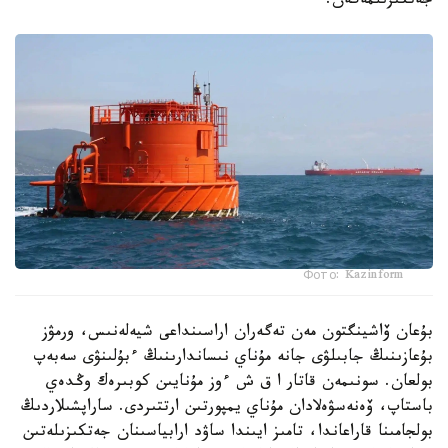
جەتكىزىلمەگەن.
Фото: Kazinform
بۇعان ۆاشينگتون مەن تەگەران اراسىنداعى شيەلەنىس، ورمۋز
بۇعازىنىڭ جابىلۋى جانە مۇناي نىساندارىنىڭ ءبۇلىنۋى سەبەپ
بولعان. سونىمەن قاتار ا ق ش ءوز مۇنايىن كوبىرەك وڭدەي
باستاپ، ۆەنەسۋەلادان مۇناي يمپورتىن ارتتىردى. ساراپشىلاردىڭ
بولجامىنا قاراعاندا، تامىز ايىندا ساۋد ارابياسىنان جەتكىزىلەتىن