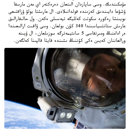
مۇمكىندىك. وسى ساپاردان الىنعان دەرەكتەر اي مەن مارسقا
ۇشۋعا دايىندىق كەزىندە قولدانىلادى. ال عارىشتا بولۋ ۇزاقتىعى
بويىنشا رەكورد سكوتت كەلليگە تيەسىلى ەكەن. ول حالىقارالىق
عارىش ستانتسياسىندا 340 كۇن بولعان. وسى ۋاقىت ارالىعىندا
ەر ادامنىڭ ومىرتقاسى 5 سانتيمەترگە سوزىلعان، ال ۇيىنە
ورالعاننان كەيىن ەكى كۇننىڭ ىشىندە قايتا قالپىنا كەلگەن.