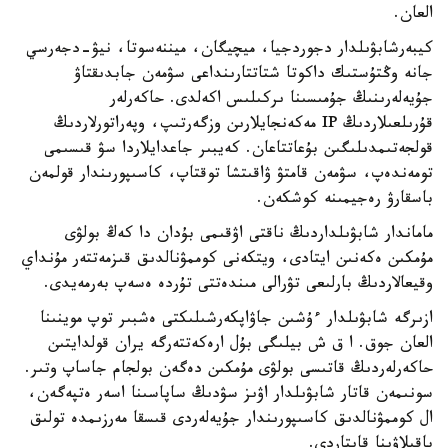
العان.
كيبەرشابۋىلدار دجوردجيا، ميچيگان، ميننەسوتا، نيۋ-دجەرسي
جانە وڭتۇستىك داكوتا شتاتتارىنداعى سۋمەن جابدىقتاۋ
جۇيەلەرىنىڭ جۇمىسىنا ىركىلىس اكەلدى. حاكەرلەر
قۇرىلعىلاردىڭ IP مەكەنجايلارىن وزگەرتىپ، وپەراتورلاردىڭ
قولجەتىمدىلىگىن بۇعاتتاعان. كەيبىر جاعدايلاردا سۋ قىسىمى
تومەندەپ، سۋمەن قامتۋ ۋاقىتشا توقتاپ، كاسىپورىندار قولمەن
باسقارۋ رەجيمىنە كوشكەن.
ماماندار شابۋىلداردىڭ ناقتى اۋقىمى بۇدان دا كەڭ بولۋى
مۇمكىن ەكەنىن ايتادى، ويتكەنى كوممۋنالدىق قىزمەتتەر مۇنداي
وقيعالاردىڭ بارلىعى تۋرالى مىندەتتى تۇردە ەسەپ بەرمەيدى.
ازىرگە شابۋىلدار ءۇشىن جاۋاپكەرشىلىكتى ەشبىر توپ موينىنا
العان جوق. ا ق ش بيلىگى بۇل ارەكەتتەرگە يران قولدايتىن
حاكەرلەردىڭ قاتىسى بولۋى مۇمكىن دەگەن بولجام جاساپ وتىر.
سونىمەن قاتار شابۋىلدار اۋىز سۋدىڭ ساپاسىنا اسەر ەتپەگەن،
ال كوممۋنالدىق كاسىپورىندار جۇيەلەردى قىسقا مەرزىمدە تولىق
باقىلاۋىنا قايتاردى.