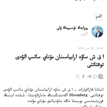
الەم
ريزابەك نۇسىپبەك ۇلى
اۆتور
10:42, 08 تامىز 2026
ا ق ش ساۋد ارابياسىنان مۇناي ساتىپ الۋدى
توقتاتتى
استانا.قازاقپارات - ا ق ش ساۋد ارابياسىنان مۇناي ساتىپ الۋدى
توقتاتتى. Bloomberg اگەنتتىگىنىڭ حابارلاۋىنشا، شىلدە ايىنىڭ
قورىتىندىسى بويىنشا ەلگە ساۋديالىق مۇناي مۇلدە