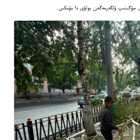
ى جۇگىنىپ ۇلگەرمەگەن بولۋى دا مۇمكىن.