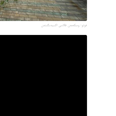
فوتو: وسكەمەن قالاسى اكىمدىگىنەن