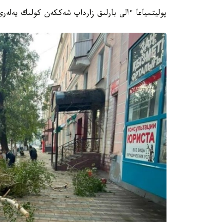
پوليتسياعا ءالى بارلىق زارداپ شەككەن كولىك يەلەر