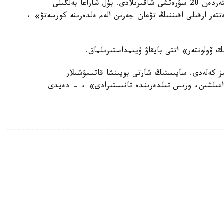
ەلىمىزدىڭ تۇكپىر- تۇكپىرىنەن جانە شەت مەملەكەتتەردەن 20 سۋرەتشى شاقىرىلادى. بۇل شاراعا بەلگىلى
تتەر ارقىلى اقىننىڭ تۋعان جەرىن الەم ەلدەرىنە كورسەتۋ» ،
 ۆولونتەر» اتتى بايقاۋ ۇيىمداستىرىلماق.
ز كەلەدى. سايىستىڭ شارتى بويىنشا قاتىسۋشىلار
 اعىلشىن، ورىس تىلدەرىندە تانىستىرادى» ، - دەيدى