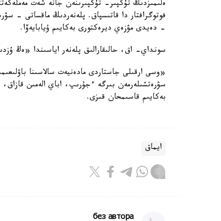
فوتوگرافتار دا قاتىسپاق. پلەنەردىڭ ماقساتى - سۋرە
- دەيدى مۋزەي ديرەكتورى بەكايىم ۇيابايەۆا.
سونداي- اق، حالىقارالىق پلەنەر اياسىندا «ەڭ ۇزدىك
«وسى ارقىلى جاستاردى مادەنيەت سالاسىنا باۋلىعىمى
سۋرەتشىلەرمەن بىرگە ءجۇرىپ، اباي الەمىن قازاق،
بەكايىم قاسىمحان قىزى.
ايماق
без автора