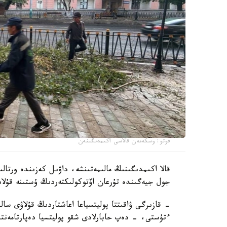
فوتو: وسكەمەن قالاسى اكىمدىگىنەن
جول جيەگىندە تۇرعان اۆتوكولىكتەردىڭ ۇستىنە قۇلا
ءتۇستى، - دەپ حابارلادى شقو پوليتسيا دەپارتامەنت