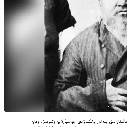
لىقارالىق پلەنەر وتكىزۋدى جوسپارلاپ وتىرمىز. وعان