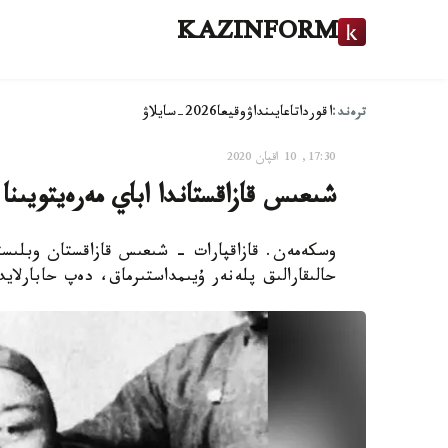
KAZINFORM
ترەند:
اقوردا
تاعايىنداۋ
وقيعا
2026-سايلاۋ
17:30, 10 اقپان 2020
شىعىس قازاقستاندا اباي مەرەيتويىنا 
حالىقارالىق پلەنەر ۇيىمداستىرماق، دەپ حابارلايد