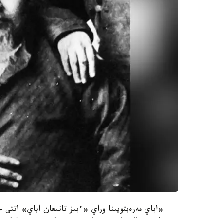
«اباي مەرەيتويىنا وراي «ءبىز تانىعان اباي» اتتى حا