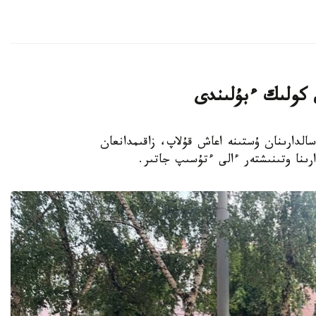
 كولىك ءبۇلىندى
ەندە داۋىل سالدارىنان ۇستىنە اعاش قۇلاپ، زاقىمدانعان
ىنا وتىنىشتەر ءالى ءتۇسىپ جاتىر.