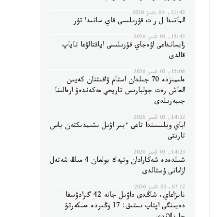
11:42, 04 تامىز 2026
الماتىدا ل ر ت قۇرىلىسى قاي ساتىدا تۇر
15:42, 03 تامىز 2026
زايسانداعى اۋەجاي قۇرىلىسى اياقتالۋعا تاياپ
قالدى
15:06, 03 تامىز 2026
ەلىمىزدە 70 جىلدان استام ۋاقىتتان كەيىن
العاش رەت جولبارىس تاريحي مەكەندەۋ ارەالىنا
جىبەرىلدى
14:52, 03 تامىز 2026
اباي وبلىسىندا تاعى ءبىر اۋىل ىشىمدىكتەن باس
تارتتى
14:23, 03 تامىز 2026
شىلدەدە شەكارادان وتپەك بولعان 4 مىڭ شەتەل
ازاماتى ۇستالدى
07:12, 03 تامىز 2026
نايزاعاي، شاڭدى داۋىل جانە 42 گرادۋسقا
دەيىنگى اپتاپ ىستىق: 17 وڭىردە ەسكەرتۋ