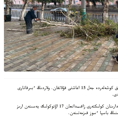
قالا اكىمدىگىنىڭ مالىمەتىنشە، داۋىل كەزىندە ورتالىق كوشەلەردە جەل 15 اعاشتى قۇلاتقان. ولاردىڭ ءبىرقاتارى
دى.
- قازىرگى ۋاقىتتا پوليتسياعا اعاشتاردىڭ قۇلاۋى سالدارىنان كولىكتەرى زاقىمدانعان 17 اۆتوكولىك يەسىنەن ارىز
ىنىڭ باسپا ءسوز قىزمەتىنەن.