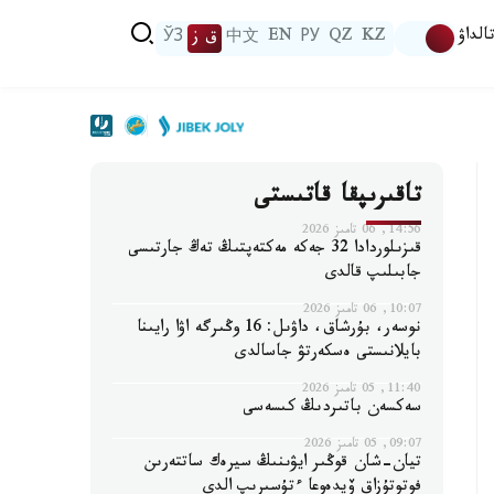
الداۋ
KZ
QZ
РУ
EN
中文
ق ز
ЎЗ
تاقىرىپقا قاتىستى
14:56, 06 تامىز 2026
قىزىلوردادا 32 جەكە مەكتەپتىڭ تەڭ جارتىسى
جابىلىپ قالدى
10:07, 06 تامىز 2026
نوسەر، بۇرشاق، داۋىل: 16 وڭىرگە اۋا رايىنا
بايلانىستى ەسكەرتۋ جاسالدى
11:40, 05 تامىز 2026
سەكسەن باتىردىڭ كىسەسى
09:07, 05 تامىز 2026
تيان-شان قوڭىر ايۋىنىڭ سيرەك ساتتەرىن
فوتوتۇزاق ۆيدەوعا ءتۇسىرىپ الدى