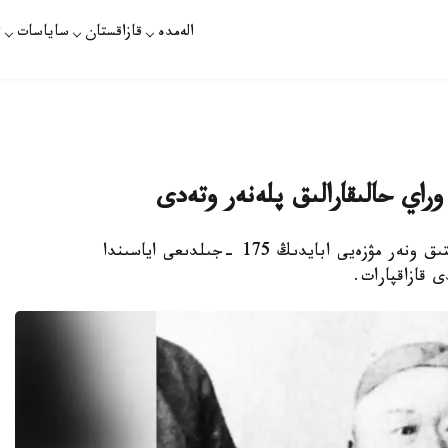
الەمدە
قازاقستان
ساياسات
ت
وراي حالىقارالىق پلەنەر وتەدى
وسكەمەن. قازاقپارات - شىعىس قازاقستان وبلىستىق ونەر مۋزەيى ابايدىڭ 175 -جىلدىعى اياسىندا
ى قازاقپارات.