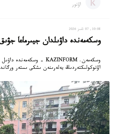
اۆتور
10:08, 07 تامىز 2026
وسكەمەندە داۋىلدان جيىرماعا جۋىق
وسكەمەن. KAZINFORM - وسكەم
اۆتوكولىكتەردىڭ يەلەرىنەن ىشكى ىستەر ورگاندار