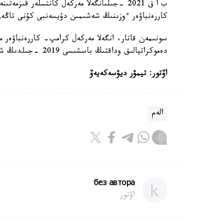
ب ا ق 2021 -جىلىانگەلا مەركەل كانتسلەر ق
كاررەنباۋەر ءوزىنىڭ شەشىمىن دۇيسەنبى كۇنى تاڭەرتە
سونىمەن قاتار، انگەلا مەركەل كرامپ- كاررەنباۋەر م
دەموكراتيالىق وداقتىڭ باسشىسى 2019 -جىلدىڭ شىلدەسىنەن باستاپ گەرمانيانىڭ قورعانىس ءمينيسترى بولدى.
اۆتور: تيمۋر ديۋسەكەيەۆ
الەم
без автора
اۆتور