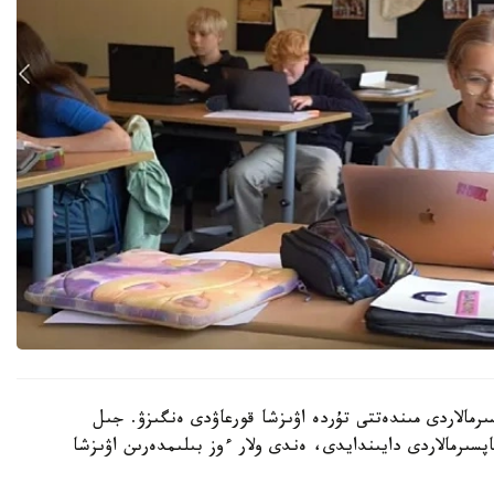
رمالاردى مىندەتتى تۇردە اۋىزشا قورعاۋدى ەنگىزۋ. جىل
ىنداي تاپسىرمالاردى دايىندايدى، ەندى ولار ءوز بىلىمدەرىن اۋىزشا