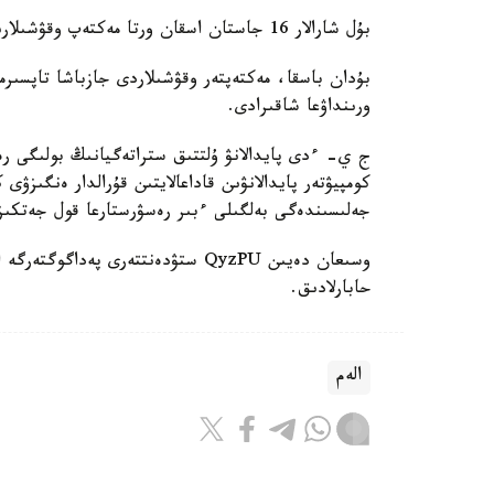
بۇل شارالار 16 جاستان اسقان ورتا مەكتەپ وقۋشىلارىنا قاتىستى بولادى.
بۇدان باسقا، مەكتەپتەر وقۋشىلاردى جازباشا تاپسىرم
ورىنداۋعا شاقىرادى.
ج ي- ءدى پايدالانۋ ۇلتتىق ستراتەگيانىڭ بولىگى رەت
كومپيۋتەر پايدالانۋىن قاداعالايتىن قۇرالدار ەنگىزۋى
جەلىسىندەگى بەلگىلى ءبىر رەسۋرستارعا قول جەتكى
حابارلادىق.
الەم