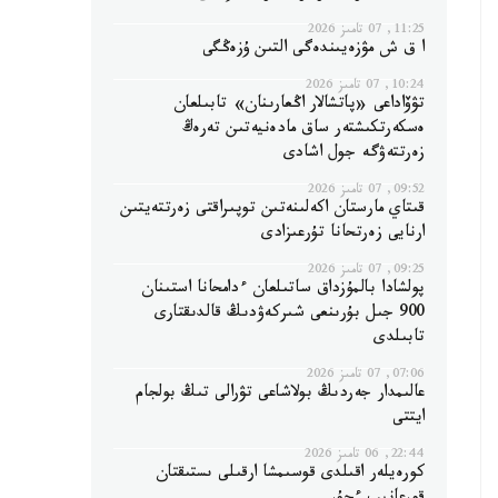
11:25, 07 تامىز 2026
ا ق ش مۋزەيىندەگى التىن ۇزەڭگى
10:24, 07 تامىز 2026
تۋۆاداعى «پاتشالار اڭعارىنان» تابىلعان
ەسكەرتكىشتەر ساق مادەنيەتىن تەرەڭ
زەرتتەۋگە جول اشادى
09:52, 07 تامىز 2026
قىتاي مارستان اكەلىنەتىن توپىراقتى زەرتتەيتىن
ارنايى زەرتحانا تۇرعىزادى
09:25, 07 تامىز 2026
پولشادا بالمۇزداق ساتىلعان ءدامحانا استىنان
900 جىل بۇرىنعى شىركەۋدىڭ قالدىقتارى
تابىلدى
07:06, 07 تامىز 2026
عالىمدار جەردىڭ بولاشاعى تۋرالى تىڭ بولجام
ايتتى
22:44, 06 تامىز 2026
كورەيلەر اقىلدى قوسىمشا ارقىلى ىستىقتان