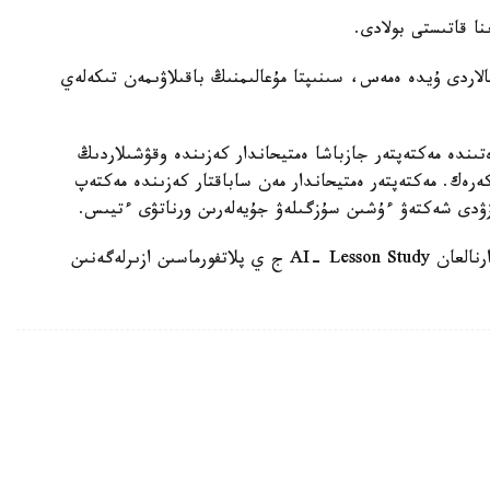
الاردى ۇيدە ەمەس، سىنىپتا مۇعالىمنىڭ باقىلاۋىمەن تىكەلەي
ىندە مەكتەپتەر جازباشا ەمتيحاندار كەزىندە وقۋشىلاردىڭ
 كەرەك. مەكتەپتەر ەمتيحاندار مەن ساباقتار كەزىندە مەكتەپ
زۋدى شەكتەۋ ءۇشىن سۇزگىلەۋ جۇيەلەرىن ورناتۋى ءتيىس.
وسىعان دەيىن QyzPU ستۋدەنتتەرى پەداگوگتەرگە ارنالعان AI- Lesson Study ج ي پلاتفورماسىن ازىرلەگەنىن