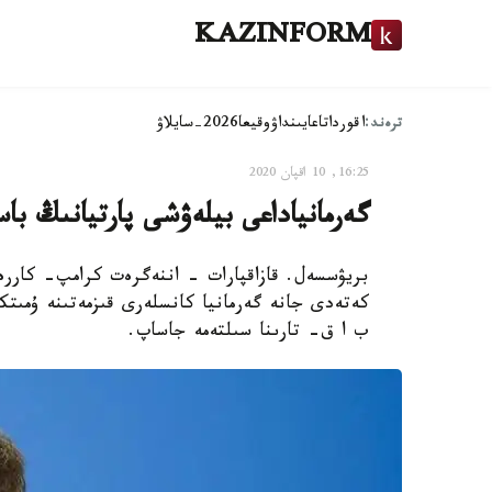
KAZINFORM
ترەند:
اقوردا
تاعايىنداۋ
وقيعا
2026-سايلاۋ
16:25, 10 اقپان 2020
گەرمانياداعى بيلەۋشى پارتيانىڭ ب
بريۋسسەل. قازاقپارات - اننەگرەت كرامپ- كاررەن
كەتەدى جانە گەرمانيا كانسلەرى قىزمەتىنە ۇمىتك
ب ا ق- تارىنا سىلتەمە جاساپ.