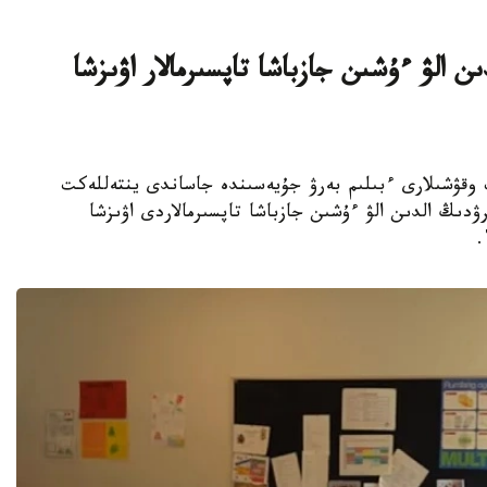
ن الۋ ءۇشىن جازباشا تاپسىرمالار اۋىزشا
جوعارى سىنىپ وقۋشىلارى ءبىلىم بەرۋ جۇيەسىندە جاساندى ينتەللەكت
ۋدىڭ الدىن الۋ ءۇشىن جازباشا تاپسىرمالاردى اۋىزشا