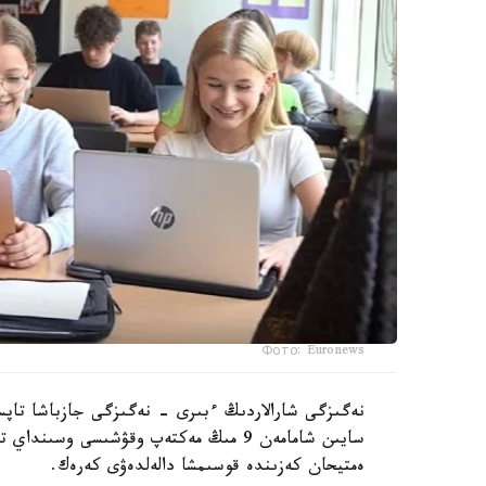
Фото: Euronews
نەگىزگى شارالاردىڭ ءبىرى - نەگىزگى جازباشا تاپسى
سايىن شامامەن 9 مىڭ مەكتەپ وقۋشىسى وس
ەمتيحان كەزىندە قوسىمشا دالەلدەۋى كەرەك.