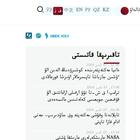
الداۋ
KZ
QZ
РУ
EN
中文
ق ز
ЎЗ
تاقىرىپقا قاتىستى
22:46, 07 تامىز 2026
دانيا مەكتەپتەرىندە كوشىرۋدىڭ الدىن الۋ
ءۇشىن جازباشا تاپسىرمالار اۋىزشا قورعالادى
17:08, 07 تامىز 2026
ترامپ ا ق ش-تا تۋۋ ارقىلى ازاماتتىق الۋ
قۇقىعىن جويعىسى كەلەتىنىن مالىمدەدى
16:30, 07 تامىز 2026
تايلاندتا وقۋشى مەكتەپتە وق جاۋدىرىپ، جەتى
ادام قازا تاپتى
13:24, 07 تامىز 2026
NASA عارىشكەرلەرى عارىشقا ۇشتى