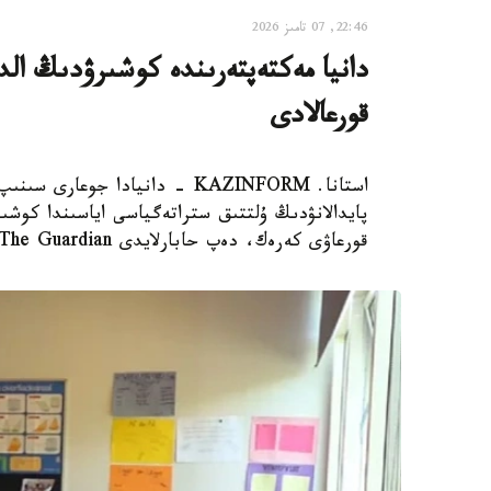
22:46, 07 تامىز 2026
دانيا مەكتەپتەرىندە كوشىرۋدىڭ الدى
قورعالادى
استانا. KAZINFORM - دانيادا 
پايدالانۋدىڭ ۇلتتىق ستراتەگياسى اياسىندا كوشىر
قورعاۋى كەرەك، دەپ حابارلايدى The Guardian.