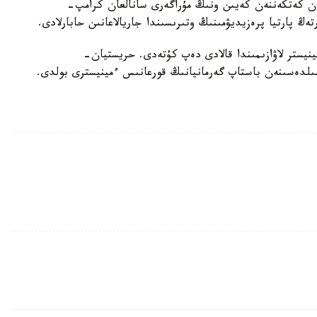
ىزمەتىنەن كەتكەننەن كەيىن ونىڭ مۇراگەرى سانالعان كرامپ-
ڭ پارتيا پرەزيديۋمىنىڭ وتىرىسىندا جاريالاعانىن حابارلادى.
ينيستر لاۋازىمىندا قالادى دەپ كۇتەدى. حريستيان-