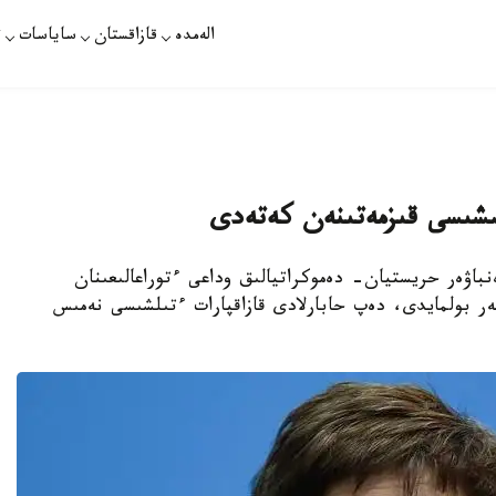
الەمدە
قازاقستان
ساياسات
ت
اسشىسى قىزمەتىنەن كەتەدى
باۋەر حريستيان- دەموكراتيالىق وداعى ءتوراعالىعىنان
ەر بولمايدى، دەپ حابارلادى قازاقپارات ءتىلشىسى نەمىس