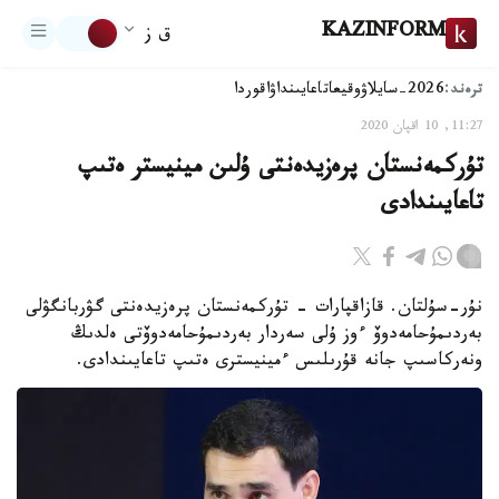
KAZINFORM
ق ز
ترەند:
2026-سايلاۋ
وقيعا
تاعايىنداۋ
اقوردا
11:27, 10 اقپان 2020
تۇركمەنستان پرەزيدەنتى ۇلىن مينيستر ەتىپ
تاعايىندادى
نۇر-سۇلتان. قازاقپارات - تۇركمەنستان پرەزيدەنتى گۋربانگۋلى
بەردىمۇحامەدوۆ ءوز ۇلى سەردار بەردىمۇحامەدوۆتى ەلدىڭ
ونەركاسىپ جانە قۇرىلىس ءمينيسترى ەتىپ تاعايىندادى.