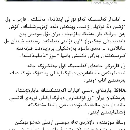
Фото: Анадолу
- ادامدار كەلىسىمگە كەلۋ تۋرالى ايتقاندا، مەنىڭشە، قازىر - ول
ءۇشىن ەڭ قولايلى ۋاقىت. ويتكەنى ەلدە اۋىزبىرشىلىك، كۇش
پەن بىرلىك بار. مەنىڭ بىلۋىمشە، يران بۇل سوعىس پەن
قاقتىعىستان جەڭىمپاز ءارى قۋاتتى مەملەكەت رەتىندە شىققان ەل
سانالادى، - دەدى ماسۋد پەزەشكيان پرەزيدەنت قىزمەتىنە
كىرىسكەننەن بەرگى ەكىنشى باسپا ءسوز ءماسليحاتىندا.
ول قازىرگى جاعداي كەلىسىمگە قول جەتكىزۋگە جانە
شەشىلمەگەن ماسەلەلەردى ديالوگ ارقىلى رەتتەۋگە مۇمكىندىك
بەرەتىنىن اتاپ ءوتتى.
ISNA جارتىلاي رەسمي اقپارات اگەنتتىگىنىڭ حابارلاۋىنشا،
پەزەشكيان يران ءوز قۇقىقتارىن ديالوگ ارقىلى قورعاي الاتىنىن
جانە ەل مەن حالىقتىڭ مۇددەسىنەن باسقا ەشتەڭەگە
ۇمتىلمايتىنىن ايتتى.
ونىڭ سوزىنشە، داۋلاردى تەك سوعىس ارقىلى شەشۋ مۇمكىن