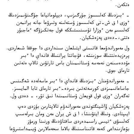
ەتكەن.
- ءبىزدىڭ كەلىسسوز جۇرگىزىپ، ديپلوماتياعا جۇگىنۋىمىزدىڭ
ءوزى ا ق ش-تى كەلىسسوز ۇستەلىنە وتىرۋعا جانە يرانمەن
كەلىسىم مەن ءوزارا تۇسىنىستىككە قول جەتكىزۋگە ءماجبۇر
ەتتى،-دەدى پەزەشكيان.
ول مەموراندۋمعا قاتىستى ايتىلعان سىنداردى دا جوققا شىعاردى.
پرەزيدەنتتىڭ سوزىنشە، قۇجاتتا يراننىڭ قانداي دا ءبىر
مۇددەسىنەن نەمەسە ۇستانىمىنان باس تارتۋىن تالاپ ەتەتىن
تارماق جوق.
- مەموراندۋمنان ءبىزدىڭ قانداي دا ءبىر ماسەلەدە شەگىنىس
جاساعانىمىزدى كورسەتەتىن بىردە-ءبىر تارماق تابا المايسىز.
تەگەران ءوزى قول قويعان ۇستانىمىندا نىق تۇر، - دەدى ول.
پەزەشكيان ۆاشينگتوندى مەموراندۋم تالاپتارىن بۇزدى دەپ
ايىپتادى. ونىڭ ايتۋىنشا، ا ق ش يران مەن ومان بىرلەسىپ
كەلىسۋى ءتيىس راسىمدەردى ساقتاۋدىڭ ورنىنا ورمۋز
بۇعازىنداعى كەمە قاتىناسىنىڭ بالاما سحەمالارىن ۇيىمداستىرۋعا