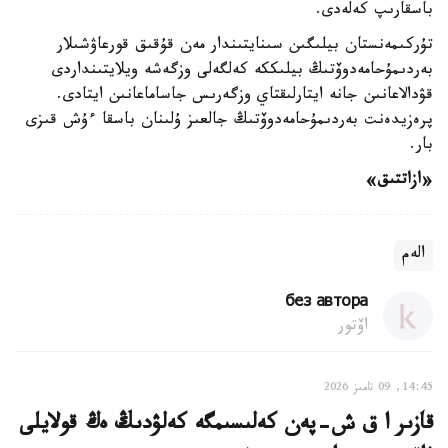
باسقارىپ كەلەدى.
تۇركىمەنستان بيلىگىن سىنايتىندار مەن قۇقىق قورعاۋشىلار
بەردىمۇحامەدوۆتىڭ بيلىككە كەلگەلى وزگەشە ويلايتىنداردى
قۋدالاعانىن جانە ايتارلىقتاي وزگەرىس جاساماعانىن ايتادى.
پرەزيدەنت بەردىمۇحامەدوۆتىڭ جالعىز ۇلىنان باسقا ءۇش قىزى
بار.
«ازاتتىق»
الەم
без автора
اۆتور
14:45, 09 تامىز 2026
قازىر ا ق ش-پەن كەلىسىمگە كەلۋدىڭ ەڭ قولايلى