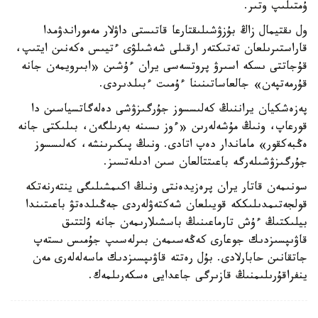
ۇمتىلىپ وتىر.
ول ىقتيمال زاڭ بۇزۋشىلىقتارعا قاتىستى داۋلار مەموراندۋمدا
قاراستىرىلعان تەتىكتەر ارقىلى شەشىلۋى ءتيىس ەكەنىن ايتىپ،
قۇجاتتى ىسكە اسىرۋ پروتسەسى يران ءۇشىن «ابىرويمەن جانە
قۇرمەتپەن» جالعاساتىنىنا ءۇمىت ءبىلدىردى.
پەزەشكيان يراننىڭ كەلىسسوز جۇرگىزۋشى دەلەگاتسياسىن دا
قورعاپ، ونىڭ مۇشەلەرىن «ءوز ىسىنە بەرىلگەن، بىلىكتى جانە
ەڭبەكقور» ماماندار دەپ اتادى. ونىڭ پىكىرىنشە، كەلىسسوز
جۇرگىزۋشىلەرگە باعىتتالعان سىن ادىلەتسىز.
سونىمەن قاتار يران پرەزيدەنتى ونىڭ اكىمشىلىگى ينتەرنەتكە
قولجەتىمدىلىككە قويىلعان شەكتەۋلەردى جەڭىلدەتۋ باعىتىندا
بيلىكتىڭ ءۇش تارماعىنىڭ باسشىلارىمەن جانە ۇلتتىق
قاۋىپسىزدىك جوعارى كەڭەسىمەن بىرلەسىپ جۇمىس ىستەپ
جاتقانىن حابارلادى. بۇل رەتتە قاۋىپسىزدىك ماسەلەلەرى مەن
ينفراقۇرىلىمنىڭ قازىرگى جاعدايى ەسكەرىلمەك.