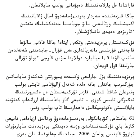
قاراشادا ەل پارلامەنتىنىڭ دەپۋتاتى بولىپ سايلانعان.
جاڭا قىزمەتىندە سەردار بەردىمۇحامەدوۆ احال ۋالاياتىنىڭ
اكىمشىلىك ورتالىعىن سالۋ جوباسىنا جەتەكشىلىك ەتەتىن
ءتارىزدى دەيدى باقىلاۋشىلار.
تۇركمەنستان پرەزيدەنتى وتكەن اپتادا جاڭا قالانى سالۋعا
قاجەتتى قۇرىلىس ماتەريالدارى مەن قۇرال-جابدىقتى شەتەلدەن
ساتىپ الۋعا 1,5 ميلليارد دوللارعا جۋىق قارجى ءبولۋ تۋرالى
جارلىققا قول قويعان.
پرەزيدەنتتىڭ بۇل جارلىعى ۇكىمەت يمپورتتى شەكتەۋ ساياساتىن
جۇرگىزىپ جاتقان جانە ەلدە شەتەل ۆاليۋتاسى تاپشى بولىپ
وتىرعان شاقتا شىقتى. قازىر تۇركىمەنستان ەل ەكسپورتىنىڭ
نەگىزگى تابىس كوزى - تابيعي گاز باعاسىنىڭ ارزانداپ كەتۋىنە
بايلانىستى ەكونوميكالىق داعدارىسقا تاپ بولىپ وتىر.
61 جاستاعى گۋربانگۋلى بەردىمۇحامەدوۆ ورتالىق ازياداعى تابيعي
گازعا باي تۇركىمەنستاندى وزىنە دەيىنگى پرەزيدەنت ساپارمۇرات
نيازوۆ قايتىس بولعان 2006-جىلدىڭ جەلتوقسانىنان بەرى