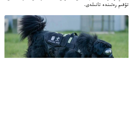
تۇقىم رەتىندە تانىلدى.
Фото: ҚХР Шыңжаң Өндіріс-құрылыс корпусы (ШӨҚК)
Қоғамдық қауіпсіздік басқармасы
شىڭجاڭ وۆچاركاسىنىڭ شىعۋ تەگىن عىلىمي تۇرعىدان ناقتىلاۋ
ماقساتىندا 2025 -جىلعى تامىزدا شىڭجاڭ ساياسي-قۇقىق
ينستيتۋتىنىڭ باس بولۋىمەن قىتاي عىلىم اكادەمياسىنىڭ كۋنمين
زوولوگيا ينستيتۋتى جانە شوقك قىزمەتتىك يتتەر ورتالىعى