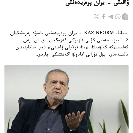
ۋاقىتى - يران پرەزيدەنتى
استانا. KAZINFORM - يران پرەزيدەنتى ماسۋد پەزەشكيان
8-تامىز، سەنبى كۇنى قازىرگى كەزەڭدى ا ق ش-پەن
كەلىسىمگە كەلۋدىڭ «ەڭ قولايلى ۋاقىتى» دەپ سانايتىنىن
مالىمدەدى. بۇل تۋرالى انادولۋ اگەنتتىگى جازدى.