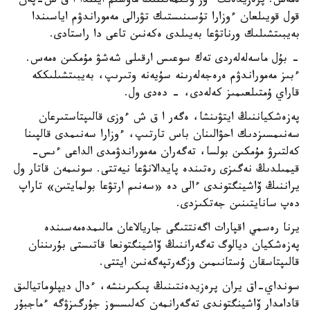
ەمەس. پرەزيدەنت ءوز ۇكىمەتىنىڭ ماۋسىم ايىندا ا ق ش-پەن
قول قويىلعان ءوزارا تۇسىنىستىك تۋرالى مەموراندۋم اياسىندا
بەيبىتشىلىك ورناتۋعا بەيىلدى ەكەنىن تاعى دا راستادى.
- بۇل ماسەلەلەردى تەك سوعىس ارقىلى شەشۋ مۇمكىن ەمەس.
ءبىز مەموراندۋم ەرەجەلەرىنە سۇيەنە وتىرىپ، بەيبىتشىلىككە
قاراي ۇمتىلعىمىز كەلەدى، - دەدى ول.
پەزەشكياننىڭ ايتۋىنشا، ەگەر ا ق ش ءوزى قالىپتاستىرعان
سەنىمسىزدىك احۋالىنان باس تارتىپ، ءوزارا سەنىمدى قالپىنا
كەلتىرۋ مۇمكىن بولسا، تەگەران مەموراندۋمدى الداعى ءىس-
قيمىلدىڭ نەگىزى رەتىندە پايدالانۋعا نيەتتى. سونىمەن قاتار ول
يراننىڭ ۆاشينگتوندى ءالى دە «سەنىم ارتۋعا بولمايتىن» تاراپ
دەپ سانايتىنىن جەتكىزدى.
يرنا رەسمي اقپارات اگەنتتىگى جاريالاعان مالىمدەمەسىندە
پەزەشكيان ديالوگ تەگەراننىڭ ۆاشينگتونعا قاتىستى بۇرىننان
قالىپتاسقان ۇستانىمىن وزگەرتپەگەنىن ايتتى.
سونداي-اق يران پرەزيدەنتىنىڭ پىكىرىنشە، ءدال ديپلوماتيالىق
قادامدار ۆاشينگتوندى تەگەرانمەن كەلىسسوز جۇرگىزۋگە ءماجبۇر