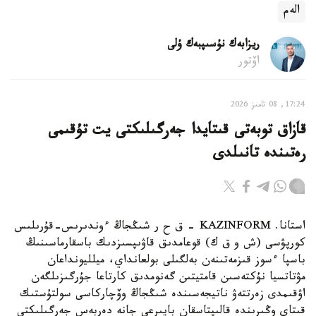
الەم
ريزابەك نۇسىپبەك ۇلى
اۆتور
17:24, 08 تامىز 2026
قازاق توبەتى قىتايدا جەرگىلىكتى يت تۇقىمى
رەتىندە تانىلدى
استانا. KAZINFORM – ق ح ر شىڭجاڭ ءوندىرىس-قۇرىلىس
كورپۋسى (ش و ق ك) قوعامدىق قاۋىپسىزدىك باسقارماسىنىڭ
باسپا ءسوز قىزمەتىنەن بەلگىلى بولعانداي، ميلليونداعان
مۋتاتسيا نۇكتەسىن قامتيتىن گەنومدىق كارتاعا جۇرگىزىلگەن
اۋقىمدى زەرتتەۋ ناتيجەسىندە شىڭجاڭ وۆچاركاسى سولتۇستىك
قىتاي وڭىرىندە قالىپتاسقان بايىرعى جانە دەربەس جەرگىلىكتى