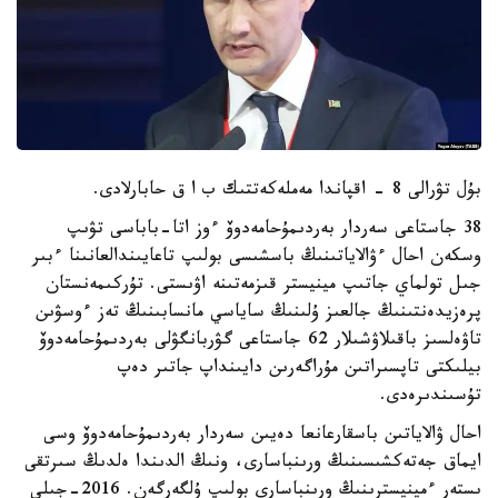
بۇل تۋرالى 8 - اقپاندا مەملەكەتتىك ب ا ق حابارلادى.
38 جاستاعى سەردار بەردىمۇحامەدوۆ ءوز اتا-باباسى تۋىپ
وسكەن احال ءۋالاياتىنىڭ باسشىسى بولىپ تاعايىندالعانىنا ءبىر
جىل تولماي جاتىپ مينيستر قىزمەتىنە اۋىستى. تۇركىمەنستان
پرەزيدەنتىنىڭ جالعىز ۇلىنىڭ ساياسي مانسابىنىڭ تەز ءوسۋىن
تاۋەلسىز باقىلاۋشىلار 62 جاستاعى گۋربانگۋلى بەردىمۇحامەدوۆ
بيلىكتى تاپسىراتىن مۇراگەرىن دايىنداپ جاتىر دەپ
تۇسىندىرەدى.
احال ۋالاياتىن باسقارعانعا دەيىن سەردار بەردىمۇحامەدوۆ وسى
ايماق جەتەكشىسىنىڭ ورىنباسارى، ونىڭ الدىندا ەلدىڭ سىرتقى
ىستەر ءمينيسترىنىڭ ورىنباسارى بولىپ ۇلگەرگەن. 2016-جىلى