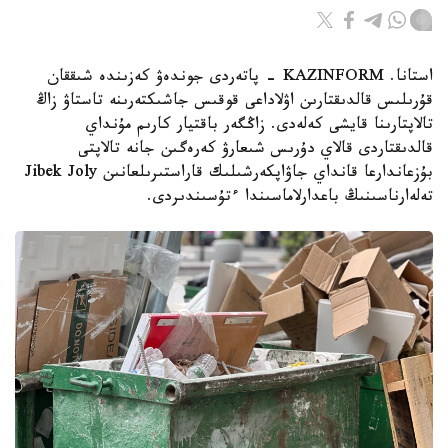
استانا. KAZINFORM - پاتەردى جوندەۋ كەزىندە شىققان
قۇرىلىس قالدىقتارىن اۋلاداعى قوقىس جاشىكتەرىنە تاستاۋ زاڭ
تالاپتارىنا قايشى كەلەدى. زاڭگەر باقتيار كارىم مۇنداي
قالدىقتاردى قالاي دۇرىس شىعارۋ كەرەگىن جانە تالاپتى
بۇزعاندارعا قانداي جاۋاپكەرشىلىك قاراستىرىلعانىن Jibek Joly
تەلەارناسىنىڭ باعدارلاماسىندا ءتۇسىندىردى.