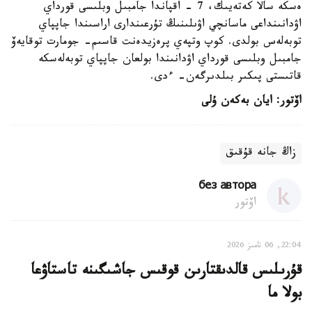
ەسكە سالا كەتەيىك، 7 - اقپاندا جامبىل وبلىسى قورداي
اۋدانىنداعى ماسانچي اۋىلىنىڭ تۇرعىندارى اراسىندا جاپپاي
توبەلەس بولدى. كوپ وتپەي پرەزيدەنت قاسىم- جومارت توقايەۆ
جامبىل وبلىسى قورداي اۋدانىندا بولعان جاپپاي توبەلەسكە
قاتىستى پىكىر بىلدىرگەن- ءدى.
اۆتور: ايان بەكەن ۇلى
زاڭ جانە قۇقىق
без автора
اۆتور
22:04, 06 تامىز 2026
قۇرىلىس قالدىقتارىن قوقىس جاشىگىنە تاستاۋعا
بولا ما