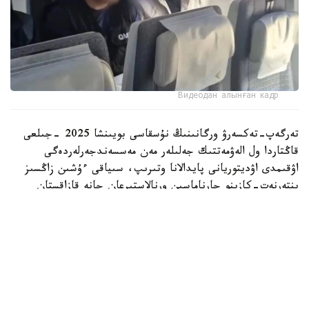
Видеодан алынған кадр
تەرگەپ-تەكسەرۋ ورگانىنىڭ نۇسقاسى بويىنشا 2025 -جىلعى
قاڭتاردا ول الەۋمەتتىك جەلىلەر مەن مەسسەندجەرلەردەگى
اۋقىمدى اۋديتوريانى پايدالانا وتىرىپ، سىياقى ءۇشىن زاڭسىز
ينتەرنەت-كازينو جارناماسىن ورنالاستىرعان جانە قازاقستان
ازاماتتارىن قۇمار ويىندارىنا قاتىسۋعا تارتقان.