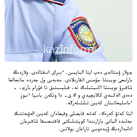
«ولار ۇستالدى دەپ ايتا المايمىن. ءبىراق انىقتالدى. ولاردىڭ
بارلىعى بويىنشا جۇمىس اتقارىلادى. سەبەبى ول جەردە جانجالعا
شاقىرۋ بويىنشا اكىمشىلىك تە، قىلمىستىق تا قۇرام بار»، -
دەدى الەكسەي كالايچيدي و ك ق- دا وتكەن باسپا ءسوز
ءماسليحاتىنان كەيىن تىلشىلەرگە.
ايتا كەتۋ كەرەك، كەشە قايعىلى وقيعادان كەيىن الەۋمەتتىك
جەلىدە الماتى بازارىندا كوپشىلىكتى قاقتىعىسقا شاقىرعان
ادامداردىڭ ۆيدەوسى تاراعان بولاتىن.