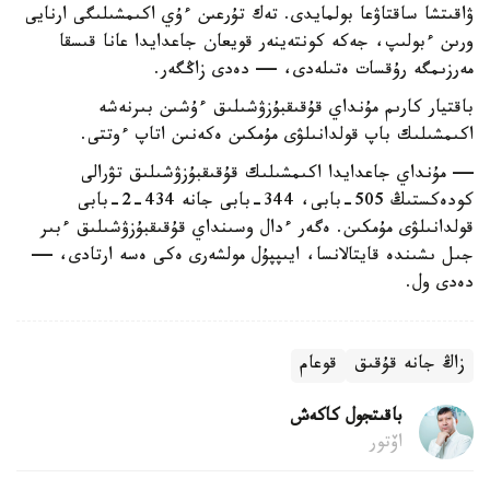
ۋاقىتشا ساقتاۋعا بولمايدى. تەك تۇرعىن ءۇي اكىمشىلىگى ارنايى
ورىن ءبولىپ، جەكە كونتەينەر قويعان جاعدايدا عانا قىسقا
مەرزىمگە رۇقسات ەتىلەدى، — دەدى زاڭگەر.
باقتيار كارىم مۇنداي قۇقىقبۇزۋشىلىق ءۇشىن بىرنەشە
اكىمشىلىك باپ قولدانىلۋى مۇمكىن ەكەنىن اتاپ ءوتتى.
— مۇنداي جاعدايدا اكىمشىلىك قۇقىقبۇزۋشىلىق تۋرالى
كودەكستىڭ 505-بابى، 344-بابى جانە 434-2-بابى
قولدانىلۋى مۇمكىن. ەگەر ءدال وسىنداي قۇقىقبۇزۋشىلىق ءبىر
جىل ىشىندە قايتالانسا، ايىپپۇل مولشەرى ەكى ەسە ارتادى، —
دەدى ول.
زاڭ جانە قۇقىق
قوعام
باقىتجول كاكەش
اۆتور