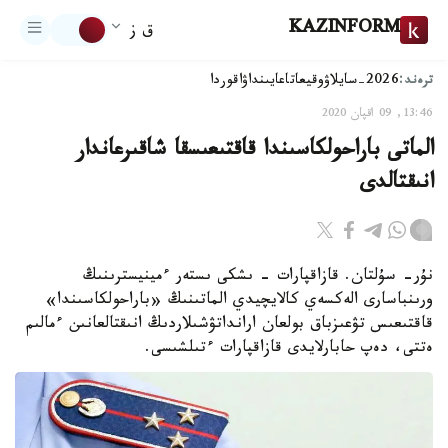
KAZINFORM
ق ز
ترەند:
2026-سايلاۋ
وقيعا
تاعايىنداۋ
اقوردا
13:46, 09 اقپان 2020
الماتى باراحولكاسىندا قاقتىعىسقا شاقىرعاندار
انىقتالدى
نۇر- سۇلتان. قازاقپارات - ىشكى ىستەر ءمينيسترىنىڭ
ورىنباسارى الەكسەي كالايچيدي الماتىنىڭ «باراحولكاسىندا»
قاقتىعىس تۋعىزباق بولعان ارانداتۋشىلاردىڭ انىقتالعانىن ءمالىم
ەتتى، دەپ حابارلايدى قازاقپارات ءتىلشىسى.