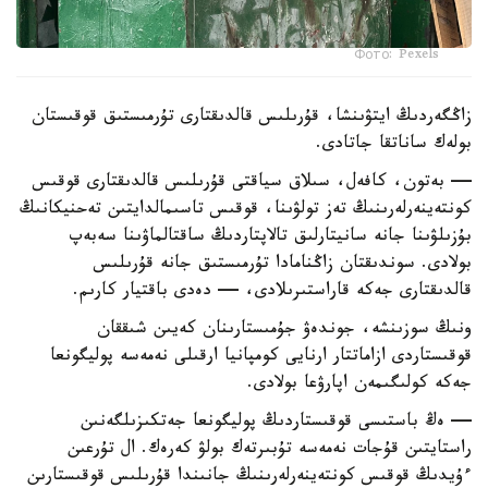
Фото: Pexels
زاڭگەردىڭ ايتۋىنشا، قۇرىلىس قالدىقتارى تۇرمىستىق قوقىستان
بولەك ساناتقا جاتادى.
— بەتون، كافەل، سىلاق سياقتى قۇرىلىس قالدىقتارى قوقىس
كونتەينەرلەرىنىڭ تەز تولۋىنا، قوقىس تاسىمالدايتىن تەحنيكانىڭ
بۇزىلۋىنا جانە سانيتارلىق تالاپتاردىڭ ساقتالماۋىنا سەبەپ
بولادى. سوندىقتان زاڭنامادا تۇرمىستىق جانە قۇرىلىس
قالدىقتارى جەكە قاراستىرىلادى، — دەدى باقتيار كارىم.
ونىڭ سوزىنشە، جوندەۋ جۇمىستارىنان كەيىن شىققان
قوقىستاردى ازاماتتار ارنايى كومپانيا ارقىلى نەمەسە پوليگونعا
جەكە كولىگىمەن اپارۋعا بولادى.
— ەڭ باستىسى قوقىستاردىڭ پوليگونعا جەتكىزىلگەنىن
راستايتىن قۇجات نەمەسە تۇبىرتەك بولۋ كەرەك. ال تۇرعىن
ءۇيدىڭ قوقىس كونتەينەرلەرىنىڭ جانىندا قۇرىلىس قوقىستارىن