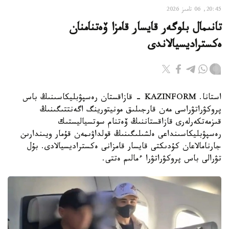
20:45, 06 تامىز 2026
تانىمال بلوگەر قايسار قامزا ۆەتنامنان
ەكستراديسيالاندى
استانا. KAZINFORM - قازاقستان رەسپۋبليكاسىنىڭ باس
پروكۋراتۋراسى مەن قارجىلىق مونيتورينگ اگەنتتىگىنىڭ
قىزمەتكەرلەرى قازاقستاننىڭ ۆەتنام سوتسياليستىك
رەسپۋبليكاسىنداعى ەلشىلىگىنىڭ قولداۋىمەن قۇمار ويىندارىن
جارنامالاعان كۇدىكتى قايسار قامزانى ەكستراديسيالادى. بۇل
تۋرالى باس پروكۋراتۋرا ءمالىم ەتتى.