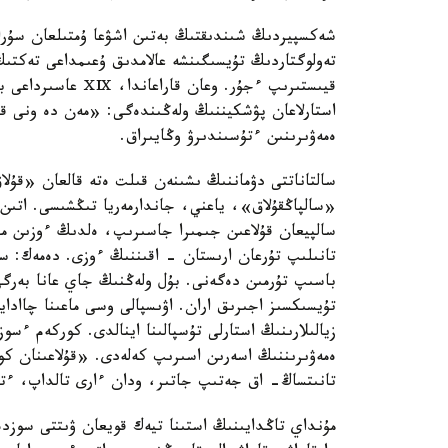
شەكسپيردىڭ شىندىقتىڭ بەتىن اشۋعا ۇمتىلعان سۇرا
تەولوگتاردىڭ تۇيسىگىنشە عالامدىق ۇعىمداعى تەكتىڭ 
قيىستىرىپ ءجۇر. وع
استارلاعان پۋشكيننىڭ ولەڭىندەگى: «مەن دە ونى قۇ
ەمەۋىرىنىن ءتۇسىندىرۋ وڭايىراق.
سالتاناتتى دۋماننىڭ ىشىنەن قىلت ەتە قالعان «قۇلا
«سالپاڭقۇلاق»، ياعني، جاندارمەريا تىڭشىسى. اتىن 
سالپيعان قۇلاعىن جىمىرا جاسىرىپ، ەلدىڭ ءوزىن مازا
تانىلىپ تۇرعان ارىستان - اقىننىڭ ءوزى. دەمەك:
باسىپ تۇرمىن دەگەنى. بۇل ولەڭنىڭ جاي عانا بەرگى
تۇيسىكسىز اجىرىق اران. اۋىسپالى وسى ماعىنا چاادا
زيالىلارىنىڭ استارلى تۇسپالىنا اينالدى. كوركەم ء
ەمەۋىرىننىڭ اسەرىن اسىرىپ كەلەدى. «قۇلاعىنان ك
تانىتساڭ- اق جەتىپ جاتىر، ودان ءارى تالداپ، ءت
مۇنداي تاڭدايىنىڭ استىنا تيەك قويعان ۋىتتى سوزدەر