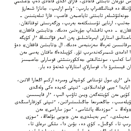
وس تۇرعان تابىتتى قاعادى، قازاق اڭدى قاعادى دەپ «عىلىمي
ۆتىڭ دە قينالىڭقىراپ بارىپ: ءولىم ازايىپ، جانازا شىعارۋ
ونەلتۋشىلەر تابىتتى تاياعىمەن قاعىپ، قازا تىلەيتىنىن -
جەتىپ، ارنايى تۇسىنىكتەمە بەرىپ، وزگەرىستى توقتاتقان.
اققان» - دەپ تاقىلداپ جۇرەتىن ەدىك. «تابىتىن قاققان»
ىنالىق استارلى ايىرماشىلىق پەن اسەر قۋاتىنىڭ ءار كۇيگە
ىرقانىسىن تەرەڭ سەزىنبەس ەدىك. ال «تابىتىن قاققان» دەۋ
دا ادامدى شىمىركەندىرىپ تۇر. كۇپىلدەك ماقتان يەسى مەن
تاسا كەلىپ، سونشالىقتى جەككورىنىشتى قوسارلى جاعىمسىز
ن قيىستىرۋ دا، قوسارلاي استارلاپ شەنەۋ دە بار.
لى ءارى سول تۇستاعى كوشپەلى ومىردە اركىم اڭعارا الاتىن،
 ابايدا ءجيى قولدانىلادى. ءتىپتى كەيدە ەكى ولەڭدى
ۇيى مەن كۇيتتەگەن ويىن تاۋىپ الىپ، ءار قايسىسىن
 ۇيلەسىپ، جاڭعىرىعا جاڭىلىستىراتىن، ءتىپتى كوزقاراسىڭدى
نا «ولەڭ - ءسوزدىڭ پاتشاسى، ءسوز ساراسى» مەن
 سەيىلدى، ءبىر بەيىلدى» مەن «بويى بۇلعاڭ، ءسوزى
ىرىپ تا، كوڭىل- كۇي دە، بۋىن دا، ىشكى ىرعاق تا،