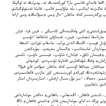
اڭعا قانداي قاتىسى بار؟ كوركەمدىك تە، ومىرلىك تە لوگيكا
نەگىزىنە اينالىپ، ىلە جاۋاپسىز قالىپ، قانشا تەستولوگيالىق
لىپ وزگەرىسسىز كەلە جاتقان ءدال وسى «حيۋانىڭ» وسى اراعا
بۇركىتشى» اتتى ولەڭىندەگى كادىمگى - قيىن قيا، قيان
 جارتاسقا تىعىلىپ، قيىن- قىستاۋلى شاتقالعا ءتۇسىپ
ىل قويىپ، اڭنىڭ الدىن وراپ، جاسقاپ تۇرادى. اشىققا
نسوناردان شابىتتانىپ، «الىستان سەرمەپ، جۇرەكتەن
ن «قيىننان (قۇز- قيادان) شاۋىپ، قيسىنىن تاۋىپ، تاعىنى
عان» ولەڭ شۋماقتارىن قاعازعا تۇسىرەدى. كوشپەلى
يناقتان جيناققا اۋىسىپ كەلە جاتقان حيۋامىز قاي قيۋا؟
وشپەلىلەردىڭ كوركەم كورىنىسىنەن كوز جازىپ قالعانىمىزدى
ىمىز. دەمەك، ءبىز بۇل مىسال ارقىلى، استارسىزدان استار
ىق بايقايمىز.
 تابىتىن قاققان، اڭدىعانى، باققانى» دەگەن جولدارداعى
نى وزگە دە اباي جولدارىمەن قاتار «تاعىنى قاققان» (اڭ