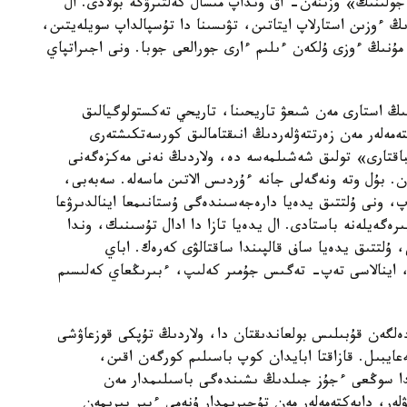
 جولىنىڭ» وزىنەن- اق ونداپ مىسال كەلتىرۋگە بولادى. ال
ىڭ ءوزىن استارلاپ ايتاتىن، تۋىسىنا دا تۇسپالداپ سويلەيتىن،
ۇنىڭ ءوزى ۇلكەن ءىلىم ءارى جورالعى جوبا. ونى اجىراتپاي
ڭ استارى مەن شىعۋ تاريحىنا، تاريحي تەكستولوگيالىق
تەمەلەر مەن زەرتتەۋلەردىڭ انىقتامالىق كورسەتكىشتەرى
باقتارى» تولىق شەشىلمەسە دە، ولاردىڭ نەنى مەكزەگەنى
عان. بۇل وتە ونەگەلى جانە ءۇردىس الاتىن ماسەلە. سەبەبى،
پ، ونى ۇلتتىق يدەيا دارەجەسىندەگى ۇستانىمعا اينالدىرۋعا
ەيلەنە باستادى. ال يدەيا تازا دا ادال تۇسىنىك، وندا
 ۇلتتىق يدەيا ساف قالپىندا ساقتالۋى كەرەك. اباي
 اينالاسى تەپ- تەگىس جۇمىر كەلىپ، ءبىرىڭعاي كەلىسىم
زدەلگەن قۇبىلىس بولعاندىقتان دا، ولاردىڭ تۇپكى قوزعاۋشى
ايبىل. قازاقتا ابايدان كوپ باسىلىم كورگەن اقىن،
ايدا سوڭعى ءجۇز جىلدىڭ ىشىندەگى باسىلىمدار مەن
ۋلەر، دايەكتەمەلەر مەن تۇجىرىمدار ۇنەمى ءبىر بىرىمەن