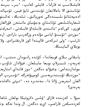
قايشىلاسىپ نە قاراما- قايشى كەلىپ، ءبىر- بىرىنە
تۇتاستىق الا باعالانعان تۋىندىنى تابۋ قيىن. تۇسپال
ادەبيەتتانۋ ىلىمىندەگى تەوريالىق، تىلدىك، تەكستول
شىعارماشىلىعى تۇتاستاي «جۇمباق ماتىننەن قۇرالعان
قورى، كوركەم ءماتىندى قابىلداۋ قابىلەتى، اسەرلە
ءسوزدى ءتۇسىنۋ اياسى مۇلدەم وزگەرىپ بارادى. ارحا
تارتىپ، ءولى تىركەس قالپىندا كوز قارىقتىرادى. ول
بويلاي المايسىڭ.
باسقانى بىلاي قويعاندا، كۇندە راديودان ەستىپ، ا
تەربەپ، شىمىرلاپ بويعا جايىلعان. قيۋادان شاۋىپ
جولدارىنداعى: «قيۋا» دەگەن ءسوز قانداي استارمەن
ءسوزدىڭ تۇسىندىرمەسىن كومپيۋتەرگە ءتۇسىرىپ ال
العان اسەرمەن ۋاتا دا، سەندىرە دە، ءتىپتى دالەلدە
بەرەدى؟
حيۋا - كەزىندە قازاق ءۇشىن ەكزوتيكا بولعان شاھ
كەزدەسكەن قاراعىم- اي» دەگەن. ال وندا نەگە «شاب