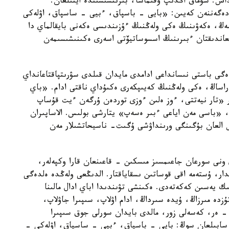
اس. شۋماق اڭدىپ وقىماسا، بىرىنشىسىندە ايتىلعان:
دەگەننەن كەيىن: «بايى - باسپاق، ءبيى - ساسپاق، اۋلەكى
ەڭ، ەكەۋىنىڭ ەكى ولەڭنىڭ ءۇزىندىسى ەكەنى بايقالماي دا
لعاندىقتان ءبىرىنىڭ اسسوساتيۆتى اسەرى ەكىنىشىسىمەن
ەگى باستى نىسانداعى ادامدى مايدان قىلدى سۋرىتپاقتاعانداي
قاراساڭ، ەكى ولەڭنىڭ كەيىپكەرى ەكىۇداي ناقتى ادام. «باي
 «تار نيەتتى، ءوز ەلىن ءوزى توردەن ۇرگەن ءيت قۇساپ
 «باسى مەن اياعى ءبىر ەسەپ» يتارشى بولىس. الاساپىران
العان بۇگىنگى ورىنداۋشى ۇگىت- ناسيحاتشىلار مەن
ونى سورعان جاعىمسىز مىسكىن - قاعىنعان قارا وكپەلەر،
ار، ۇستەمە اقى قوساتىن ىسقاياقتار. الدىڭعى ولەڭدە ەلدەگى
ك يەسىن كەكەتەدى. ەكىنشى تۋىندىدا اباي ادال مالىنا
دە مىرزاڭ، ۇيدە سىرداڭ، ادام اۋلاپ، سىپىرا جاۋلاپ،
- ەر، كەسەلى زور، مالدى بايدان سورلى جوق سىپىرا
سابىلعان سوڭ: بايى - باسپاق، ءبيى - ساسپاق، اۋلەكى -