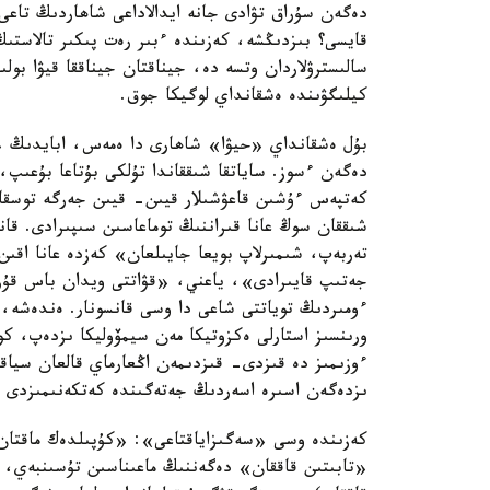
دەگەن سۇراق تۋادى جانە ايدالاداعى شاھاردىڭ تاعى 
قايسى؟ بىزدىڭشە، كەزىندە ءبىر رەت پىكىر تالاستىڭ 
سالىسترۋلاردان وتسە دە، جيناقتان جيناققا قيۋا بو
كيلىگۋىندە ەشقانداي لوگيكا جوق.
بۇل ەشقانداي «حيۋا» شاھارى دا ەمەس، ابايدىڭ «
دەگەن ءسوز. ساياتقا شىققاندا تۇلكى بۇتاعا بۇعىپ،
كەتپەس ءۇشىن قاعۋشىلار قيىن- قيىن جەرگە توسقاۋ
شىققان سوڭ عانا قىراننىڭ توماعاسىن سىپىرادى. قا
تەربەپ، شىمىرلاپ بويعا جايىلعان» كەزدە عانا اقى
جەتىپ قايىرادى»، ياعني، «قۋاتتى ويدان باس قۇرا
ءومىردىڭ توياتتى شاعى دا وسى قانسونار. ەندەشە، ج
ورىنسىز استارلى ەكزوتيكا مەن سيمۆوليكا ىزدەپ، ك
ءوزىمىز دە قىزدى- قىزدىمەن اڭعارماي قالعان سياقت
ىزدەگەن اسىرە اسەردىڭ جەتەگىندە كەتكەنىمىزدى ان
كەزىندە وسى «سەگىزاياقتاعى»: «كۇپىلدەك ماقتان،
«تابىتىن قاققان» دەگەننىڭ ماعىناسىن تۇسىنبەي، و