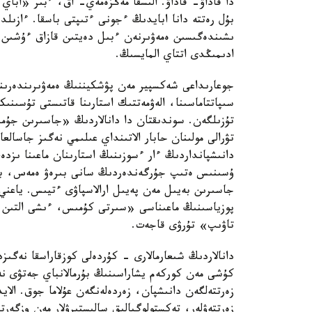
دا قاداۋ- قاداۋ. الىسقا مەڭزەمەي- اق، ءبىر «اباي
بۇل رەتتە دانا ابايدىڭ ءجونى ءتىپتى باسقا. ءازىلد
ىشىندەگىسىن ەمەۋىرنەن ءبىل دەيتىن قازاق ءۇشىن م
ادىمىڭدى اتتاي المايسىڭ.
جوعارىداعى شەكسپير مەن پۋشكيننىڭ ەمەۋىرىندەرىنى
سىپاتتاماسىنا، الەۋمەتتىك استارىنا قاتىستى تۇسىنىك
تۇزىلگەن. سوندىقتان دا دانالاردىڭ «جاسىرىن جۇم
تۋرالى مولىنان حابار الاتىنداي عىلىمي نەگىز جاسال
دانىشپانداردىڭ ءار ءسوزىنىڭ استارىنان ماعىنا ىزدە
ۇسىنىس ەتىپ جۇرگەندەردىڭ سانى بىرەۋ ەمەس، بىرەگ
جاسىرىن بەيىل مەن پەيىل ارالاسپاۋى ءتيىس. ياعني،
پوزياسىنىڭ ماعىناسى «سىرتى كۇمىس، ءىشى التىن،
تاۋىپ» تۇرۋى قاجەت.
دانالاردىڭ شىعارمالارى - كۇردەلى كوزقاراسقا نەگى
كۇشى مەن كوركەم يشاراسىنىڭ بۇرمالانباي جەتۋى نەع
زەرتتەلگەن دانىشپان، زەردەلەنگەن عۇلاما جوق. ال
زەرتتەۋلەر، تەكستولوگيالىق سالىستىرۋلار مەن وزگەرت