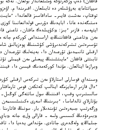
قاققان) دەپ وزگەرتۋگە ۇمتىلعاندار بولعان. نەگە ب
سيپاتتاما» بەرۋشىلەر دە تابىلعان. اقىرىندا م. اۋەزو
توقتاپ، مەشىت قايىر- ساداقاسىز قالعاندا، ءمايىت ج
ەستىگەندە عانا، ابايدىڭ دۇرىس قولدانعانىنا كوزى 
ايتپەسە، قازىر ءبىز: «كۇپىلدەك ماقتان، تاعىنى ق
مەن «تاعىنى قاققاننىڭ» اراسىنداعى كوركەم جانە ماع
تۇسىرەتىن تىتىركەندىرۋشى كۇشىنىڭ پوەزيالىق شام
ارقىلى تانىمدىق تۇرعىدان دا، بەينەلىك تۇرعىدان 
تابىتتى قاققان ءمايىتشىنىڭ پيعىلى مەن قيمىلى تۇ
وبرازعا اينالعان. مۇندا كوركەمدىك قيسىن دا، قيىننا
وسىنداي قوسارلى استارلاۋ مەن تىركەس ارقىلى كۇردە
ءدال قازىر ارحايزمگە اينالىپ كەتكەن قوس تارماقتار
سالىستىرىپ وقىپ، اقىننىڭ سول ساتتەگى كوڭىل- ك
بۇتارلاي تالداماسا، ءبىرىنىڭ اسەرى ەكىنىشىسىمەن
وزگەرتىپ جىبەرەتىن تۋىندىلار بار. سونىڭ قاتارى
«بىرەۋدىڭ كىسىسى ولسە - قارالى ول» جانە «باي
جىلماڭ» ولەڭدەرى جاتادى. مۇنداعى يدەيا دا، تاق