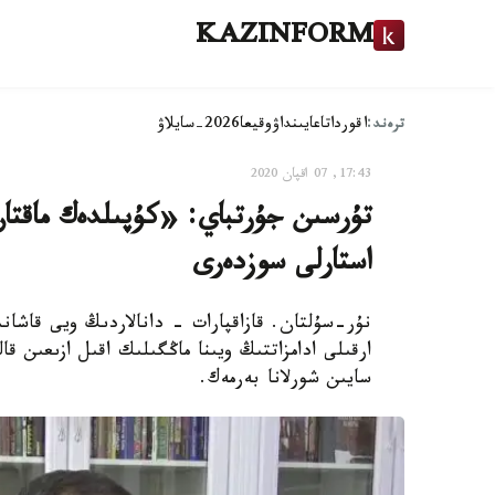
KAZINFORM
ترەند:
اقوردا
تاعايىنداۋ
وقيعا
2026-سايلاۋ
17:43, 07 اقپان 2020
تۇرسىن جۇرتباي: «كۇپىلدەك ماقتان
استارلى سوزدەرى
نۇر-سۇلتان. قازاقپارات - دانالاردىڭ ويى قاشان
ارقىلى ادامزاتتىڭ ويىنا ماڭگىلىك اقىل ازىعىن ق
سايىن شورلانا بەرمەك.