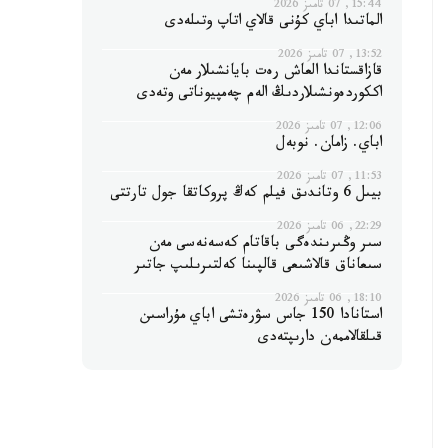
15:44, 07 تامىز 2026
الماتىدا اباي كۇنى قالاي اتاپ وتىلەدى
13:52, 07 تامىز 2026
قازاقستاندا العاش رەت بايانشىلار مەن
اككوردەونشىلاردىڭ الەم چەمپيوناتى وتەدى
12:06, 07 تامىز 2026
اباي. زامان. نوبەل
11:53, 07 تامىز 2026
بيىل 6 وتاندىق فيلم كەڭ پروكاتقا جول تارتتى
22:29, 06 تامىز 2026
سىر وڭىرىندەگى باقاتام كەسەنەسى مەن
سىعاناق قالاشىعى قالپىنا كەلتىرىلىپ جاتىر
18:10, 06 تامىز 2026
استانادا 150 جاس سۋرەتشى اباي مۇراسىن
قىلقالاممەن دارىپتەدى