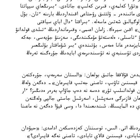
 «تۋرا كەلمەي، قىرىن كەلىپ» جاتادى. ءبىرىڭعاي سيپاتتا
دى ماتىندەر - ۇلتتىق رۋحتاعى اقىنداردىڭ بارىنە ءتان. بۇل
وگيالىق شەتىن ماسەلە. ءبىراقتا ءدال اباي سياقتى
» اقىن سيرەك. زامان اعىمى، وقىرمانداردىڭ ءتىلدى قولدانۋ
نۋ ءتاسىلى، ەلەستەتۋ مۇمكىندىگى، سەزىنۋ جۇيەسى، جەكە
يزمدەر عانا ەمەس، بۇتىندەي ءبىر شۋماقتار بۇلىڭعىر
اردى تۇسىنبەي نە تۇسىندىرمەي ابايدىڭ جۇرەگىنە تەرەڭ
بدەن قۇلاققا جاتىق بولعان: «الىستان سەرمەپ، جۇرەكتەن
، قيسىنىن تاۋىپ، تاعىنى جەتىپ قايىرعان»- دەگەن ولەڭ
 قولدانىلىپ تۇر» دەسە نە دەپ جاۋاپ بەرەر ەدىڭىز؟ ءار
عان قازىرگى ەسەپشىل، اسەرشىل جاستى جالپى ولەڭنەن
ي دە المايسىڭ. شىندىعىندا دا، وسى قيۋا دەگەن نە ماعىنا
اردىڭ اتى. الىس، توسىننان كەزدەسكەن ادامدى: «حيۋدان
ادى، قيسىنىن قالاي تابادى، تاعىنى نەگە قايىرادى؟»