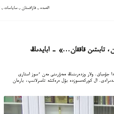
الەمدە
قازاقستان
ساياسات
ت
، تابىتىن قاققان...» - ابايدىڭ
دا جۇمباق. ولار وزدەرىنىڭ ەمەۋرىنى مەن ءسوز استارى
الدىرادى. ال كوركەمسوزدە بۇل ەرەكشە تامىرلانىپ، بارعان