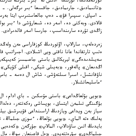
كوركەمدىك، تۇرلىك ءادىس تە ءبىر- بىرىنە سارىند
«تانىمادىق، جارىمادىق، جاقسىعا ءبىر ىرگەلى. - 
- اسپاق، سىپىرا قۋ»- دەپ جالعاستىرىپ ايتا بەرس
قالادى. وبەكتى دە، اسەر دە، شىعارۋشى دا ءبىر بو
زاڭدى تۇردە سارىنداسىپ، جارىسا اسەر قالدىرادى.
زەردەلەپ، سارالاپ، اۆتوردىڭ كوزقاراسى مەن ولەڭد
ەتىپ تارتقاندا عانا ناقتى ويى اشىلادى. اجىراتىپ 
سەيىلدىدەگى» ليريكالىق باستى جاعىمسىز كەيىپكەر
اڭدىعان» پالەقور، «بەيىلى شيكى، اقىلى كۇيكى»،
ناۋقانشىل، اسىرا سىلتەۋشى، شاش ال دەسە - باس 
ءماسليحاتشىلار.
«بويى بۇلعاڭداعى» باستى مۇسكىن - باي ادام، ال 
بۇگىنگى تىلمەن ايتساق، بوپساشى رەكەتتەر، دەلدالد
سياز بەن ويداعى ويازدىڭ اراسىنداعى قۇيىرشىق بيلى
يەلىك ەتە الماي، «بويى بۇلعاڭ، ءسوزى جىلماڭ، تۇز
بايدىڭ اتىن ساۋدالاپ، المالاپ» جۇرگەن «كەدەيى 
جىلماڭدى» سۋرەتتەيدى. «ەل قاعىنعان سوڭ، مال 