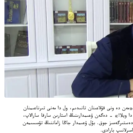
Быть или » پۋشكيننىڭ «مەن دە ونى قۇلاعىنان تانىدىم، ول دا مەنى تىرناعىمنان
ا ويلا!» - دەگەن ۇعىمدارىنىڭ استارىن سارقا سارالاپ،
ەستىرگەمىز جوق. بۇل ۇعىمدار جاڭا زاماننىڭ تۋمىسىمەن
ىرلانىپ بارادى.