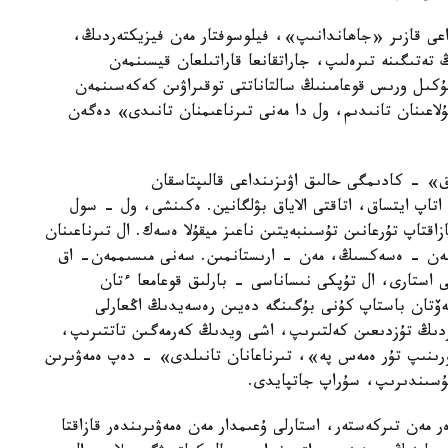
عى قازىر «جاھاندانىپ»، فيلوسوفتار مەن فيزيكتەردىڭ،
تەتىگىنە تىرەلىپ، جاراتقانعا قاراتىلعان قيسىنمەن
ان قاراعاندا، ⅩⅨ عاسىرداعى بۇكىل ورىس قوعامىنىڭ سالتاناتتى توقىراۋىن كەكەسىنمەن
لاعىنان تانىدىم، ول دا مەنى تىرناعىمنان تانىدى» دەگەن
ق» - كادىمگى حالىق اۋىزىنداعى قالىپتاسقان
اتاپ ايتساق، اتاقتى الاياق بۋلگانين. ەكىنشى، ول - سول
قتاپ تۇرعانىن تۇسىنبەيتىن ناعىز ميقۇلا ەسەك. ال تىرناعىنان
 سەن - ەسەكسىڭ، مەن - ارىستانمىن. سەنى مىسىممەن- اق
 استارى، ال تۇپكى نىساناسى - بارلىق قوعامعا ءتان
يەۆتان باستاپ كۇنى بۇگىنگە دەيىن رەسەيدىڭ اڭعارلى
سوزدىڭ تۇزدىعىن كەلتىرىپ، اشى ويدىڭ كەرمەگىن تاتتىرىپ،
ورىنىپ تۇر ەمەس پە»، تىرناعانان تانىلدى» - دەپ ەمەۋىرىن
ۇسىندىرىپ، سۇراپ جاتپايدى.
 مەن تىركەستەر، استارلى ۇعىمدار مەن ەمەۋىرىندەر قازاقتا