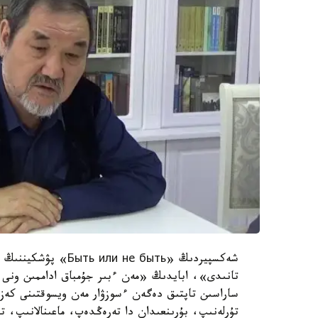
شەكسپيردىڭ «не быть
تانىدى»، ابايدىڭ «مەن ءبىر جۇمباق اداممىن ونى د
ساراسىن تاپتىق دەگەن ءسوزۋار مەن ويسوقتىنى كەزد
تۇرلەنىپ، بۇرىنعىدان دا تەرەڭدەپ، ماعىنالانىپ، تام