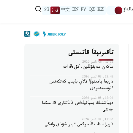
الداۋ
KZ
QZ
РУ
EN
中文
ق ز
ЎЗ
تاقىرىپقا قاتىستى
15:12, 08 تامىز 2026
ساكەن سەيفۋللين. كۇرەڭ ات
12:42, 08 تامىز 2026
داريعا بادىقوۆا قالاي بايىپ كەتكەنىن
ءتۇسىندىردى
12:06, 08 تامىز 2026
ديماشتىڭ يسپانياداعى فاناتتارى 18 مىڭعا
جەتتى
11:06, 08 تامىز 2026
فاريزانىڭ ەڭ سوڭعى ءبىر شۋماق ولەڭى