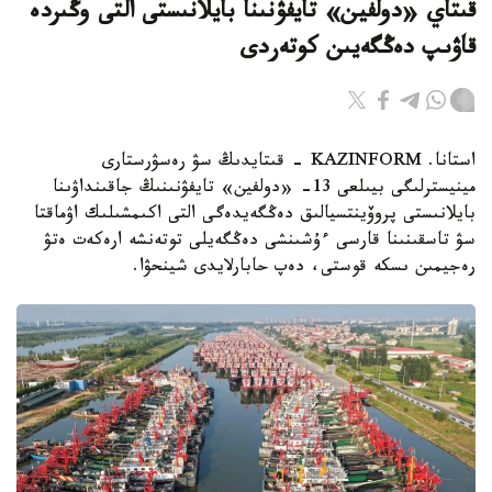
قىتاي «دولفين» تايفۋنىنا بايلانىستى التى وڭىردە
قاۋىپ دەڭگەيىن كوتەردى
استانا. KAZINFORM - قىتايدىڭ سۋ رەسۋرستارى
مينيسترلىگى بيىلعى 13- «دولفين» تايفۋنىنىڭ جاقىنداۋىنا
بايلانىستى پروۆينتسيالىق دەڭگەيدەگى التى اكىمشىلىك اۋماقتا
سۋ تاسقىنىنا قارسى ءۇشىنشى دەڭگەيلى توتەنشە ارەكەت ەتۋ
رەجيمىن ىسكە قوستى، دەپ حابارلايدى شينحۋا.