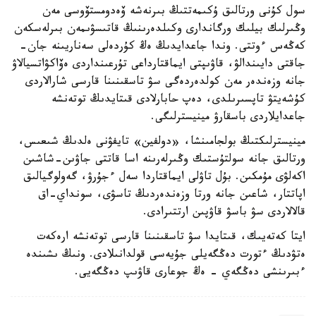
سول كۇنى ورتالىق ۇكىمەتتىڭ بىرنەشە ۆەدومستۆوسى مەن
وڭىرلىك بيلىك ورگاندارى وكىلدەرىنىڭ قاتىسۋىمەن بىرلەسكەن
كەڭەس ءوتتى. وندا جاعدايدىڭ ەڭ كۇردەلى سەناريىنە جان-
جاقتى دايىندالۋ، قاۋىپتى ايماقتارداعى تۇرعىنداردى ەۆاكۋاتسيالاۋ
جانە وزەندەر مەن كولدەردەگى سۋ تاسقىنىنا قارسى شارالاردى
كۇشەيتۋ تاپسىرىلدى، دەپ حابارلادى قىتايدىڭ توتەنشە
جاعدايلاردى باسقارۋ مينيسترلىگى.
مينيسترلىكتىڭ بولجامىنشا، «دولفين» تايفۋنى ەلدىڭ شىعىس،
ورتالىق جانە سولتۇستىك وڭىرلەرىنە اسا قاتتى جاۋىن-شاشىن
اكەلۋى مۇمكىن. بۇل تاۋلى ايماقتاردا سەل ءجۇرۋ، گەولوگيالىق
اپاتتار، شاعىن جانە ورتا وزەندەردىڭ تاسۋى، سونداي-اق
قالالاردى سۋ باسۋ قاۋپىن ارتتىرادى.
ايتا كەتەيىك، قىتايدا سۋ تاسقىنىنا قارسى توتەنشە ارەكەت
ەتۋدىڭ ءتورت دەڭگەيلى جۇيەسى قولدانىلادى. ونىڭ ىشىندە
ءبىرىنشى دەڭگەي - ەڭ جوعارى قاۋىپ دەڭگەيى.