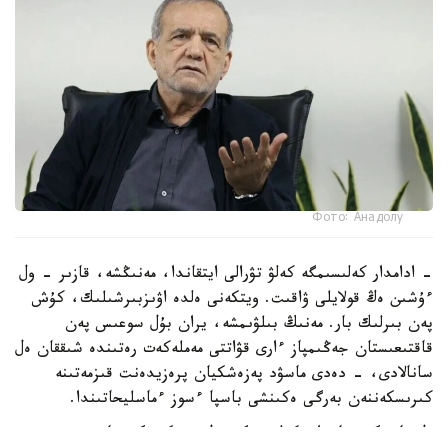
Фото: Анадолу
- ادامدار كەلىسىمگە كەلۋ تۋرالى ايتقاندا، مەنىڭشە، قازىر - ول
ءۇشىن ەڭ قولايلى ۋاقىت. ويتكەنى ەلدە اۋىزبىرشىلىك، كۇش
پەن بىرلىك بار. مەنىڭ بىلۋىمشە، يران بۇل سوعىس پەن
قاقتىعىستان جەڭىمپاز ءارى قۋاتتى مەملەكەت رەتىندە شىققان ەل
سانالادى، - دەدى ماسۋد پەزەشكيان پرەزيدەنت قىزمەتىنە
كىرىسكەننەن بەرگى ەكىنشى باسپا ءسوز ءماسليحاتىندا.
ول قازىرگى جاعداي كەلىسىمگە قول جەتكىزۋگە جانە