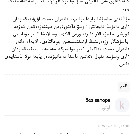
كلەتكالارى مەن قالىپتى ساۋ جاسۋشالار اراسىندا باسەكەلەستىك
بار.
مۋتانتتى جاسۋشا پايدا بولىپ، قاتەرلى ىسىك اۋرۋىنىڭ ودان
ءارى دامۋىنا قاجەتتى ءوسۋ فاكتورلارىن سينتەزدەگەن كەزدە
كورشى جاسۋشالار دا رەسۋرس الادى. وسىلايشا ءبىر مۋتانتتى
جاسۋشالار وزدەرىنىڭ ارتىقشىلىعىن جوعالتادى. الايدا، ەگەر
قاتەرلى ىسىك بەلگىلى ءبىر مولشەرگە جەتسە، ىسىكتىڭ ودان
ءارى وسۋىنە ىقپال ەتەتىن باسقا مەحانيزمدەر پايدا بولا باستايدى
ەكەن.
الەم
без автора
اۆتور
16:08, 09 تامىز 2026