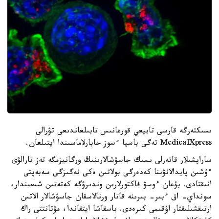
ىسىكتەرگە قارسى تابيعي قورعانىس تابىلعاندىعى تۋرالى
MedicalXpress تەگى باسپا ءسوز حابارلاماسىندا ايتىلعان.
ساراپشىلار قاتەرلى ىسىك جاسۋشالارىنىڭ ورگانيزمگە تەز تارالۋى
ءۇشىن پايدالانۋىنا كەدەرگى بولاتىن ەكى نەگىزگى سەبەپتى
انىقتادى. بۇعان ءوسۋ فاكتورلارىن وندىرۋگە كەتەتىن شىعىندار،
سونداي- اق ءبىر- بىرىنە قاتار ورنالاسقان جاسۋشالار الاتىن
ارتىقشىلىقتار اۋقىمى كىرەدى. باسقاشا ايتقاندا، مۋتانتتى راك