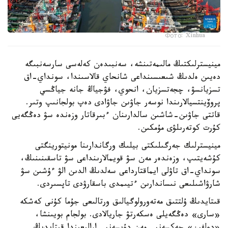
Фото: Xinhua
مينيسترلىكتىڭ مالىمەتىنشە، سەنبىدەن كەلەسى سارسەنبىگە
دەيىن ەلدىڭ شىعىسىنداعى شانحاي قالاسىندا، سونداي-اق
تسزيانسۋ، چجەتسزيان، انحوي، فۋجياڭ جانە جياڭسي
پروۆينتسيالارىندا نوسەر جاۋىن جاۋادى دەپ بولجانىپ وتىر.
قاتتى جاۋىن-شاشىن سالدارىنان ءبىرقاتار وزەندە سۋ دەڭگەيى
كۇرت كوتەرىلۋى مۇمكىن.
مينيسترلىك جەرگىلىكتى بيلىك ورگاندارىنا مونيتورينگتى
كۇشەيتىپ، وزەندەر مەن سۋ قويمالارىنداعى سۋ تاسقىنىنىڭ،
سونداي-اق تاۋلى ايماقتارداعى سەلدىڭ الدىن الۋ ءۇشىن سۋ
شارۋاشىلىعى نىساندارىن ءتيىمدى باسقارۋدى تاپسىردى.
قىتايدىڭ ۇلتتىق مەتەورولوگيالىق ورتالىعى جۇما كۇنى كەشكە
«سارى» دەڭگەيلى ەسكەرتۋ جاريالادى. بولجام بويىنشا،