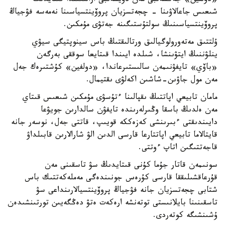
«دولفين» جەكسەنبى مەن دۇيسەنبى ارالىعىندا قىتايدىڭ
شىعىس جاعالاۋىنا - چجەتسزيان پروۆينتسياسىنا نەمەسە فۋجياڭ
پروۆينتسياسىنىڭ سولتۇستىگىنە جەتۋى مۇمكىن.
ۇلتتىق مەتەورولوگيالىق ورتالىقتىڭ باس سينوپتيگى سيۋي
ينلۋننىڭ ايتۋىنشا، شىلدە ايىندا قىتايعا سوققى بەرگەن
«باۆي» تايفۋنىمەن سالىستىرعاندا، «دولفين» كۇشتىرەك جەل
مەن مول جاۋىن-شاشىن اكەلۋى ىقتيمال.
مامان تابيعي اپاتتىڭ ىقپالىنا ءتۇسۋى مۇمكىن شىعىس قىتاي
مەن ەلدىڭ باسقا وڭىرلەرىندە تايفۋن سالدارىن جويۋعا
دايىندىقتى ءبىرىنشى كەزەككە قويىپ، قاتتى جەل، نوسەر جانە
قايتالاما تابيعي اپاتتارعا قارسى الدىن الۋ شارالارىن قابىلداۋ
قاجەتتىگىن اتاپ ءوتتى.
سونىمەن قاتار جۇما كۇنى قىتايدىڭ سۋ تاسقىنى مەن
قۇرعاقشىلىققا قارسى كۇرەس جونىندەگى مەملەكەتتىك باس
شتابى چجەتسزيان جانە فۋجياڭ پروۆينتسيالارىنداعى سۋ
تاسقىنىنا بايلانىستى توتەنشە ارەكەت ەتۋ دەڭگەيىن تورتىنشىدەن
ۇشىنشىگە كوتەردى.