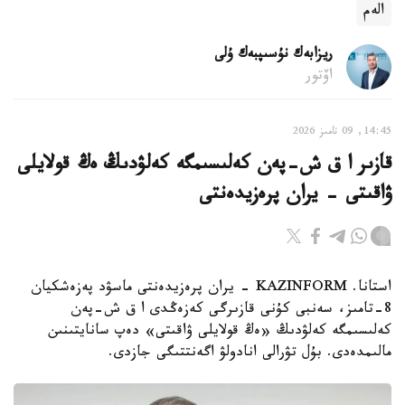
الەم
ريزابەك نۇسىپبەك ۇلى
اۆتور
14:45, 09 تامىز 2026
قازىر ا ق ش-پەن كەلىسىمگە كەلۋدىڭ ەڭ قولايلى
ۋاقىتى - يران پرەزيدەنتى
استانا. KAZINFORM - يران پرەزيدەنتى ماسۋد پەزەشكيان
8-تامىز، سەنبى كۇنى قازىرگى كەزەڭدى ا ق ش-پەن
كەلىسىمگە كەلۋدىڭ «ەڭ قولايلى ۋاقىتى» دەپ سانايتىنىن
مالىمدەدى. بۇل تۋرالى انادولۋ اگەنتتىگى جازدى.