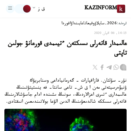
KAZINFORM
ق ز
ترەند:
2026-سايلاۋ
وقيعا
تاعايىنداۋ
اقوردا
14:15, 06 اقپان 2020
عالىمدار قاتەرلى ىسىكتەن ءتيىمدى قورعانۋ جولىن
تاپتى
نۇر- سۇلتان. قازاقپارات - گەرمانياداعى وسنابريۋك
ۋنيۆەرسيتەتى مەن ا ق ش- تاعى سانتا- فە ينستيتۋتىنىڭ
عالىمدارى ءتىرى اعزالاردىڭ، سونىڭ ىشىندە ادام جاسۋشالارىنىڭ
قاتەرلى ىسىككە شالدىعۋىنىڭ الدىن الۋعا بولاتىندىعىن انىقتادى.