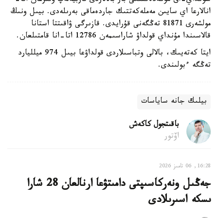
سونداي-اق مۇگەدەكتىگى بار بالالاردى تاربيەلەپ وتىرعان اتا-
انالارعا اي سايىن مەملەكەتتىك جاردەماقى بەرىلەدى. بيىل ونىڭ
مولشەرى 81871 تەڭگەنى قۇرايدى. قازىرگى ۋاقىتتا استانا
قالاسىندا مۇنداي قولداۋ شاراسىمەن 12786 اتا-انا قامتىلعان.
ايتا كەتەيىك، بالالى وتباسىلاردى قولداۋعا بيىل 974 ميلليارد
تەڭگە ءبولىندى.
بيلىك جانە ساياسات
باقىتجول كاكەش
اۆتور
16:28, 06 تامىز 2026
جەڭىل ونەركاسىپتى دامىتۋعا ارنالعان 28 شارا
ىسكە اسىرىلادى