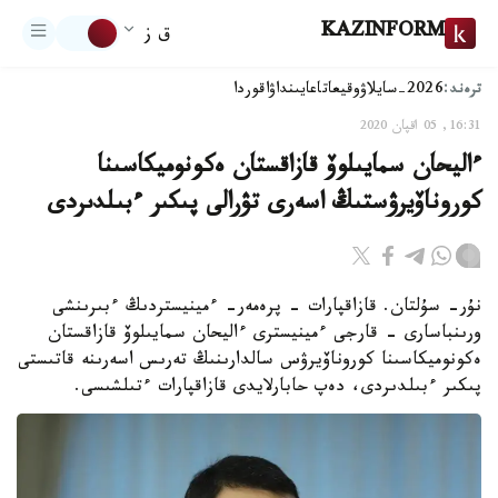
KAZINFORM
ق ز
ترەند:
2026-سايلاۋ
وقيعا
تاعايىنداۋ
اقوردا
16:31, 05 اقپان 2020
ءاليحان سمايىلوۆ قازاقستان ەكونوميكاسىنا
كوروناۆيرۋستىڭ اسەرى تۋرالى پىكىر ءبىلدىردى
نۇر- سۇلتان. قازاقپارات - پرەمەر- ءمينيستردىڭ ءبىرىنشى
ورىنباسارى - قارجى ءمينيسترى ءاليحان سمايىلوۆ قازاقستان
ەكونوميكاسىنا كوروناۆيرۋس سالدارىنىڭ تەرىس اسەرىنە قاتىستى
پىكىر ءبىلدىردى، دەپ حابارلايدى قازاقپارات ءتىلشىسى.