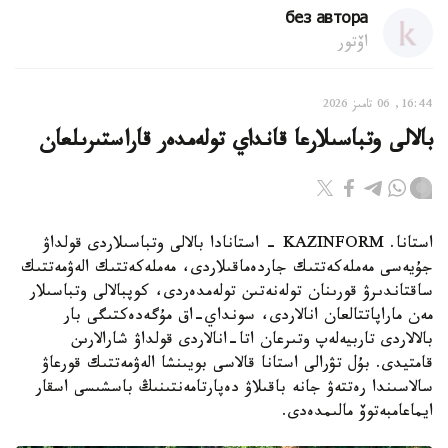
без автора
اۆتور
16:44, 06 تامىز 2026
بالالى وتباسىلارعا قانداي تولەمدەر قاراستىرىلعان
استانا. KAZINFORM - استانادا بالالى وتباسىلاردى قولداۋ
جۇيەسى مەملەكەتتىك جاردەماقىلاردى، مەملەكەتتىك الەۋمەتتىك
ساقتاندىرۋ قورىنان تولەنەتىن تولەمدەردى، كوپبالالى وتباسىلار
مەن ماراپاتتالعان انالاردى، سونداي-اق مۇگەدەكتىگى بار
بالالاردى تاربيەلەپ وتىرعان اتا-انالاردى قولداۋ شارالارىن
قامتيدى. بۇل تۋرالى استانا قالاسى بويىنشا الەۋمەتتىك قورعاۋ
سالاسىندا رەتتەۋ جانە باقىلاۋ دەپارتامەنتىنىڭ باسشىسى اسقار
ايماعامبەتوۆ مالىمدەدى.