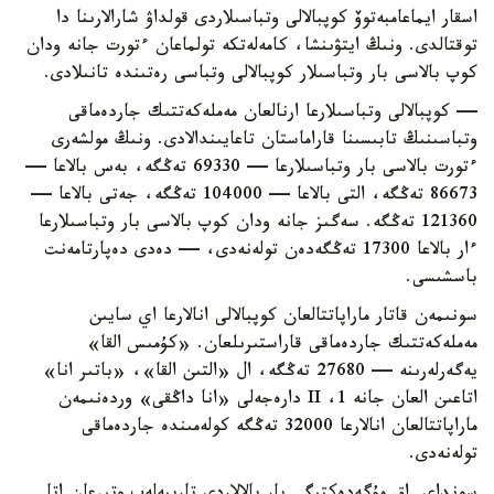
اسقار ايماعامبەتوۆ كوپبالالى وتباسىلاردى قولداۋ شارالارىنا دا
توقتالدى. ونىڭ ايتۋىنشا، كامەلەتكە تولماعان ءتورت جانە ودان
كوپ بالاسى بار وتباسىلار كوپبالالى وتباسى رەتىندە تانىلادى.
— كوپبالالى وتباسىلارعا ارنالعان مەملەكەتتىك جاردەماقى
وتباسىنىڭ تابىسىنا قاراماستان تاعايىندالادى. ونىڭ مولشەرى
ءتورت بالاسى بار وتباسىلارعا — 69330 تەڭگە، بەس بالاعا —
86673 تەڭگە، التى بالاعا — 104000 تەڭگە، جەتى بالاعا —
121360 تەڭگە. سەگىز جانە ودان كوپ بالاسى بار وتباسىلارعا
ءار بالاعا 17300 تەڭگەدەن تولەنەدى، — دەدى دەپارتامەنت
باسشىسى.
سونىمەن قاتار ماراپاتتالعان كوپبالالى انالارعا اي سايىن
مەملەكەتتىك جاردەماقى قاراستىرىلعان. «كۇمىس القا»
يەگەرلەرىنە — 27680 تەڭگە، ال «التىن القا»، «باتىر انا»
اتاعىن العان جانە 1، II دارەجەلى «انا داڭقى» وردەنىمەن
ماراپاتتالعان انالارعا 32000 تەڭگە كولەمىندە جاردەماقى
تولەنەدى.