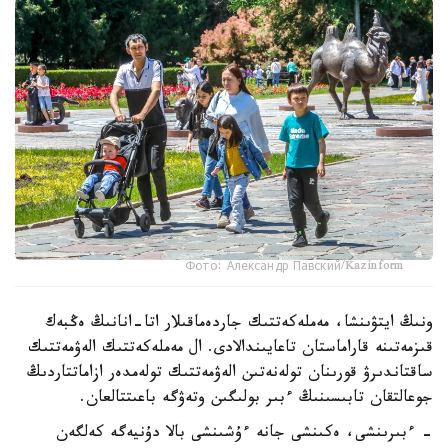
Фото: Александр Павский/Kazinform
ونىڭ ايتۋىنشا، مەملەكەتتىك جاردەماقىلار اتا-انانىڭ ەڭبەك
قىزمەتىنە قاراماستان تاعايىندالادى. ال مەملەكەتتىك الەۋمەتتىك
ساقتاندىرۋ قورىنان تولەنەتىن الەۋمەتتىك تولەمدەر ازاماتتاردىڭ
جوعالتقان تابىسىنىڭ ءبىر بولىگىن وتەۋگە باعىتتالعان.
- ءبىرىنشى، ەكىنشى جانە ءۇشىنشى بالا دۇنيەگە كەلگەن