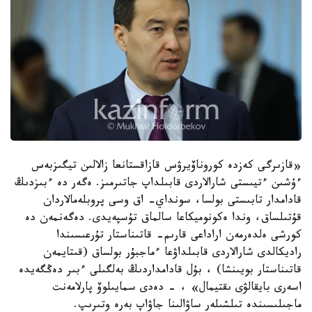
«قازىرگى كەزدە كوروناۆيرۋس قازاقستانعا زالالىن تيگىزبەس
ءۇشىن ءتيىستى شارالاردى قابىلداپ جاتىرمىز. ەگەر دە ءبىزدىڭ
قادامدار تابىستى بولسا، سونداي- اق وسى پروبلەمالاردان
قۇتىلساق، وندا ەكونوميكاعا سالماق تۇسپەيدى. دەگەنمەن دە
كورشى ەلدەرمەن اراداعى قارىم- قاتىناستار تۇرعىسىندا
راديكالدى شارالاردى قابىلداۋعا ءماجبۇر بولساق (قىتايمەن
قاتىناستار بويىنشا) ، بۇل قادامداردىڭ بەلگىلى ءبىر دەڭگەيدە
اسەرى بايقالۋى ىقتيمال» ، - دەدى سمايىلوۆ پارلامەنت
ماجىلىسىندە تىلشىلەر ساۋالىنا جاۋاپ بەرە وتىرىپ.