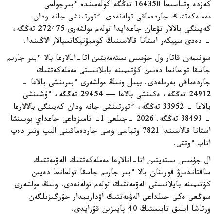
كەزدە وتباسىعا 164350 تەڭگە كولەمىندە ءبىرجولعى
مەملەكەتتىك جاردەماقى تولەنەدى. ءتورتىنشى جانە ودان
كەيىنگى بالالار تۋعان جاعدايدا تولەم مولشەرى 272475 تەڭگە،
- دەدى سپيكەر استانا قالاسىنىڭ كوممۋنيكاتسيالار الاڭىندا.
سونىمەن قاتار ول جۇمىس ىستەمەيتىن اتا-انالارعا بالا ءبىر جارىم
جاسقا تولعانعا دەيىن كۇتىمىنە بايلانىستى مەملەكەتتىك
جاردەماقى بەرىلەدى. بيىل ونىڭ مولشەرى ءبىرىنشى بالاعا -
24912 تەڭگە، ەكىنشى بالاعا — 29454 تەڭگە، ءۇشىنشى
بالاعا - 33952 تەڭگە، ءتورتىنشى جانە ودان كەيىنگى بالالارعا
- 38493 تەڭگە. 2026 -جىلعى 1- تامىزداعى جاعداي بويىنشا
استانا قالاسىندا 7821 وتباسى وسى جاردەماقىنى الىپ وتىر دەپ
اتاپ ءوتتى.
ال جۇمىس ىستەيتىن اتا-انالارعا مەملەكەتتىك الەۋمەتتىك
ساقتاندىرۋ قورىنان بالا ءبىر جارىم جاسقا تولعانعا دەيىن
كۇتىمىنە بايلانىستى الەۋمەتتىك تولەم تولەنەدى. ونىڭ مولشەرى
سوڭعى ەكى جىلداعى الەۋمەتتىك اۋدارىمدار جۇرگىزىلگەن
ورتاشا ايلىق تابىستىڭ 40 پايىزىن قۇرايدى.