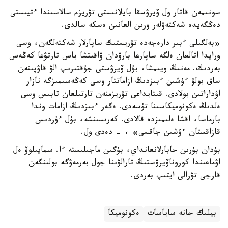
سونىمەن قاتار ول ۆيرۋسقا بايلانىستى تۋريزم سالاسىندا ءتيىستى
دەڭگەيدە شەكتەۋلەر ورىن العانىن ەسكە سالدى.
«بەلگىلى ءبىر دارەجەدە تۋريستىك ساپارلار شەكتەلگەن، وسى
ورايدا اتالعان ەلگە ساپارعا بارۋدان ۋاقىتشا باس تارتۋعا كەڭەس
بەردىك. مەنىڭ ويىمشا، بۇل ۆيرۋستى جۇقتىرىپ الۋ قاۋپىنەن
ساق بولۋ ءۇشىن ءبىزدىڭ ازاماتتار وسى كەڭەسىمىزگە نازار
اۋداراتىن بولادى. قىتايداعى تۋريزمنەن تارتىلعان تابىس وسى
ەلدىڭ ەكونوميكاسىنا تۇسەدى. ەگەر ءبىزدىڭ ازامات وندا
بارماسا، اقشا ەلىمىزدە قالادى. كەرىسىنشە، بۇل ءۇردىس
قازاقستان ءۇشىن جاقسى» ، - دەدى ول.
بۇدان بۇرىن حابارلانعانداي، بۇگىن ماجىلىستە ءا. سمايىلوۆ ەل
اۋماعىندا كوروناۆيرۋستىڭ تارالۋىنا جول بەرمەۋگە بولىنگەن
قارجى تۋرالى ايتىپ بەردى.
بيلىك جانە ساياسات
ەكونوميكا