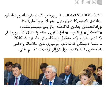
استانا. KAZINFORM - ق ر پرەمەر-ءمينيسترىنىڭ ورىنباسارى
-ۇلتتىق ەكونوميكا ءمينيسترى سەرىك جۇمانعاريننىڭ
توراعالىعىمەن وتكەن كەڭەستە جاۋاپتى مينيسترلىكتەر،
«اتامەكەن» ۇ ك پ، «دامۋ» قورى جانە وتاندىق كاسىپورىندار
وكىلدەرىمەن بىرگە جەڭىل ونەركاسىپتى دامىتۋدىڭ 2030
-جىلعا دەيىنگى كەشەندى جوسپارى مەن سالانىڭ وزەكتى
ماسەلەلەرى تالقىلاندى. بۇل تۋرالى ۇكىمەت ءمالىم ەتتى.