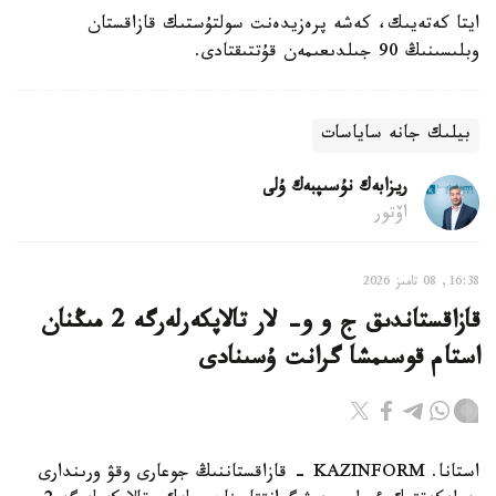
ايتا كەتەيىك، كەشە پرەزيدەنت سولتۇستىك قازاقستان
وبلىسىنىڭ 90 جىلدىعىمەن قۇتتىقتادى.
بيلىك جانە ساياسات
ريزابەك نۇسىپبەك ۇلى
اۆتور
16:38, 08 تامىز 2026
قازاقستاندىق ج و و- لار تالاپكەرلەرگە 2 مىڭنان
استام قوسىمشا گرانت ۇسىنادى
استانا. KAZINFORM - قازاقستاننىڭ جوعارى وقۋ ورىندارى