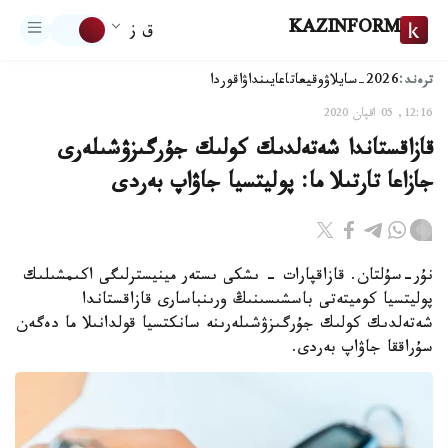
KAZINFORM
ق ز
ترەند:
2026-سايلاۋ
وقيعا
تاعايىنداۋ
اقوردا
12:16, 05 اقپان 2020
قازاقستاندا شەتەلدىك كولىك جۇرگىزۋشىلەرى
جازاعا تارتىلا ما: پوليتسيا جاۋاپ بەردى
نۇر-سۇلتان. قازاقپارات - ىشكى ىستەر مينيسترلىگى اكىمشىلىك
پوليتسيا كوميتەتى باسشىسىنىڭ ورىنباسارى قازاقستاندا
شەتەلدىك كولىك جۇرگىزۋشىلەرىنە سانكتسيا قولدانىلا ما دەگەن
سۇراققا جاۋاپ بەردى.