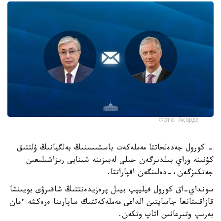
Фото: Ақорда
- كورول جەدەلحاتتا مەملەكەت باسشىسىنىڭ بەلگيانىڭ ۇلتتىق
كۇنىنە وراي بىلدىرگەن جىلى لەبىزىنە شىنايى ريزاشىلىعىن
جەتكىزگەن،-دەلىنگەن اقپاراتتا.
سونداي-اق كورول فيليپپ بيىل پرەزيدەنتتىڭ شاقىرۋى بويىنشا
قازاقستانعا جاسايتىن الداعى مەملەكەتتىك ساپارىنا ەرەكشە ءمان
بەرىپ وتىرعانىن اتاپ وتكەن.