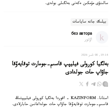
سالىنۋى مۇمكىن ەكەنى بەلگىلى بولدى.
بيلىك جانە ساياسات
без автора
اۆتور
19:14, 08 تامىز 2026
بەلگيا كورولى فيليپپ قاسىم-جومارت توقايەۆقا
جاۋاپ حات جولدادى
استانا. KAZINFORM - اقوردا بەلگيا كورولى فيليپپتىڭ
قاسىم-جومارت توقايەۆقا جاۋاپ حات جولداعانىن حابارلادى.