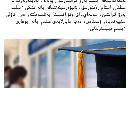
مەملەكەتتىك ءبىلىم بەرۋ گرانتتارىنان بولەك، تالاپكەرلەرگە 2
مىڭنان استام رەكتورلىق، ۋنيۆەرسيتەتتىك جانە ىشكى ءبىلىم
بەرۋ گرانتىن، سونداي-اق وقۋ اقىسىنا جەڭىلدىكتەر مەن اتاۋلى
ستيپەنديالار ۇسىنادى، دەپ حابارلايدى عىلىم جانە جوعارى
ءبىلىم مينيسترلىگى.
Фото: halyq-uni.kz
رەسپۋبليكالىق بيۋدجەت جانە جەرگىلىكتى اتقارۋشى ورگاندار