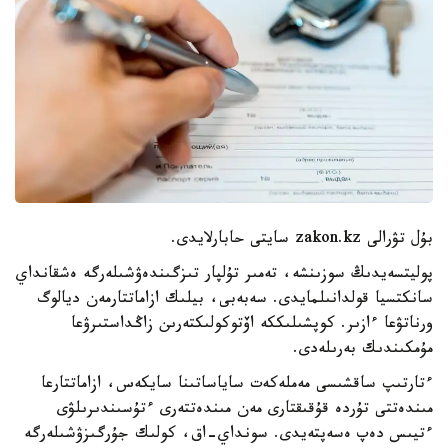
بۇل تۋرالى zakon.kz سايتى حابارلايدى.
پوليتسەيدىڭ سوزىنشە، تەمىر تۇلپار تىزگىندەۋشىلەرگە ەشقانداي
سانكتسيا قولدانىلمايدى. سەبەبى، بيلىك ازاماتتارمەن ديالوگ
ورناتۋعا ءازىر. كوپشىلىككە اۆتوكولىكتەرىن زاڭداستىرۋعا
مۇمكىندىك بەرىلەدى.
ءتارتىپ ساقشىسى مەملەكەت ساياساتىنا سايكەس، ازاماتتارعا
مىندەتتى تۇردە قۇقىقتارى مەن مىندەتتەرى ءتۇسىندىرىلۋى
ءتيىس دەپ ەسەپتەيدى. سونداي-اق، كولىك جۇرگىزۋشىلەرگە