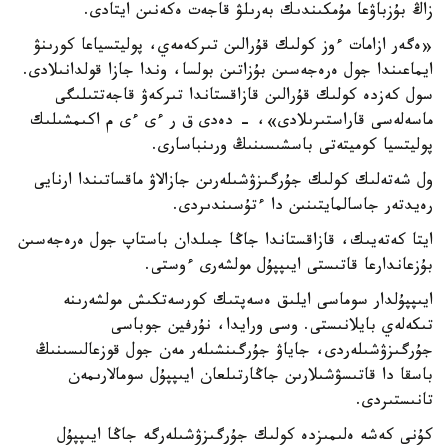
زاڭ بۇزباۋعا مۇمكىندىك بەرىلۋ قاجەت ەكەنىن ايتادى.
«ەگەر ازامات ءوز كولىك قۇرالىن تىركەمەي، پوليتسياعا كورىنۋ
ايماعىندا جول ەرەجەسىن بۇزاتىن بولسا، وندا جازا قولدانىلادى.
سول كەزدە كولىك قۇرالىن قازاقستاندا تىركەۋ قاجەتتىلىگى
ماسەلەسى قاراستىرىلادى»، - دەدى ق ر ءى ءى م اكىمشىلىك
پوليتسيا كوميتەتى باسشىسىنىڭ ورىنباسارى.
ول شەتەلىك كولىك جۇرگىزۋشىلەرىن جازالاۋ ماقساتىندا ارنايى
رەيدتەر جاسالمايتىنىن دا ءتۇسىندىردى.
ايتا كەتەيىك، قازاقستاندا جاڭا جىلدان باستاپ جول ەرەجەسىن
بۇزعاندارعا قاتىستى ايىپپۇل مولشەرى ءوستى.
ايىپپۇلدار سوماسى ايلىق ەسەپتىك كورسەتكىش مولشەرىنە
تىكەلەي بايلانىستى. وسى ورايدا، نۇرفين جوباسى
جۇرگىزۋشىلەردى، جاياۋ جۇرگىنشىلەر مەن جول قوزعالىسىنىڭ
باسقا دا قاتىسۋشىلارىن جاڭارتىلعان ايىپپۇل سومالارىمەن
تانىستىردى.
كۇنى كەشە ەلىمىزدە كولىك جۇرگىزۋشىلەرگە جاڭا ايىپپۇل