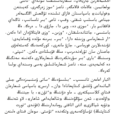
اڭگىمەلەرىن جاريالاپ، شىعارماشىلىعىنا سونداي ءتانتى
بولعانمىن. عالامات قالامگەر. ناعىز ءسوز زەرگەرى. كەيىننەن
«فوليانت» باسپاسىنان قازاق تىلىندە تۇڭعىش اڭگىمەلەر
جيناعى باسىلىپ شىقتى. وقىپ، تاعى ءبىر تامسانىپ، تاڭداي
قاققانىم بار. ءسوزى دە، ويى دا، جازۋى دا - ەرەك. ەڭ
باستىسى، جاتتاندىلىقتان، ءوزىن- ءوزى قايتالاۋدان ادا ەكەن.
ءار شىعارماسى وزىنشە دارا، ءبىر- بىرىنە مۇلدە ۇقسامايدى:
تۋىندىلارىن فورماسى، جازۋ مانەرى، كوركەمدىك كەستەلەۋى
جاعىنان سان تۇرلەندىرىپ، مىڭ قۇبىلتادى ەكەن. ءتىپتى،
وسىنىڭ ءبارى ءبىر سۋرەتكەردىڭ شىعارمالارى ەكەنىنە سەنگىڭ
دە كەلمەيدى. مىنە، ناعىز شىعارماشىلىق يەسى وسىنداي بولسا
كەرەك.
اكبار اعامەن تانىسىپ- ءبىلىسۋدىڭ ءساتى ۇستىمىزدەگى جىلى
الماتىداعى ۇلتتىق كىتاپحانادا «ان- ارىس» باسپاسى شىعارعان
قىتاي كلاسسيكتەرى - ماو دۋننىڭ «ءتۇن»، با جيننىڭ
«اۋلەت»، شەن سۋڭۆەننىڭ «شالعايداعى شاھار»، لاو شەنىڭ
«تۇيە شياڭزى» اتتى اتاقتى روماندارىنىڭ (قۇندى ءتورت
كىتاپتىڭ) تۇساۋكەسەرى وتكەندە ءتۇستى. سوعان قىتاي ەلىنەن