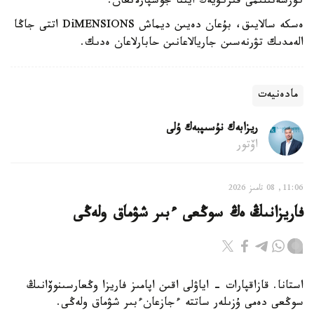
كورسەتىلىمى قىركۇيەك ايىنا جوسپارلانعان.
ەسكە سالايىق، بۇعان دەيىن ديماش DiMENSIONS اتتى جاڭا
الەمدىك تۋرنەسىن جاريالاعانىن حابارلاعان ەدىك.
مادەنيەت
ريزابەك نۇسىپبەك ۇلى
اۆتور
11:06, 08 تامىز 2026
فاريزانىڭ ەڭ سوڭعى ءبىر شۋماق ولەڭى
استانا. قازاقپارات - اياۋلى اقىن اپامىز فاريزا وڭعارسىنوۆانىڭ
سوڭعى دەمى ۇزىلەر ساتتە ءجازعانءبىر شۋماق ولەڭى.