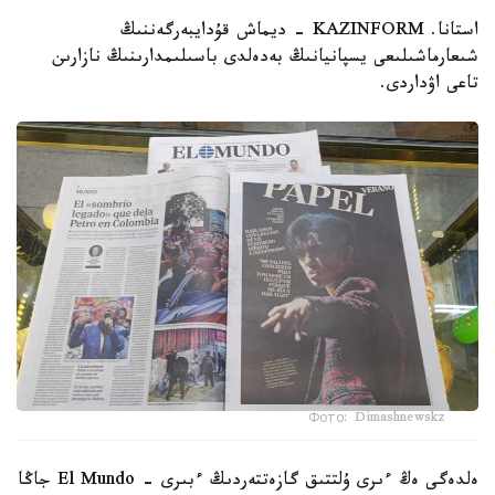
استانا. KAZINFORM - ديماش قۇدايبەرگەننىڭ
شىعارماشىلىعى يسپانيانىڭ بەدەلدى باسىلىمدارىنىڭ نازارىن
تاعى اۋداردى.
Фото: Dimashnewskz
ەلدەگى ەڭ ءىرى ۇلتتىق گازەتتەردىڭ ءبىرى - El Mundo جاڭا