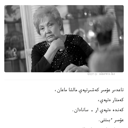
Фото: ainews.kz
تاعدىر عۇمىر كەشىرتپەي مالشا ماعان،
كەمتار ەتپەي،
كەندە ەتپەي ار - سانادان.
عۇمىر ءبىتتى.