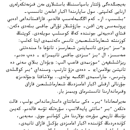
بەيجىڭدەگى ۇلتتار باسپاسىنىڭ باسشىلارى مەن قىزمەتكەرلەرى
ارنايى كەلىپتى. سول ساپارىندا اكبار اعامەن تانىسىپ-
ءبىلىسىپ، از- كەم اڭگىمەلەسىپ قالدىم. قازاقستانداعى ادەبي
پروتسەسس پەن اقىن- جازۋشىلار تۋرالى جاقسى بىلەدى ەكەن.
قىتاي ادەبيەتى جونىندە كەڭ كوسىلىپ سويلەدى. كوپتىڭ
كوزىنشە شىعارماشىلىعىمەن تانىس ەكەنىمدى ايتا كەلىپ:
«ءسىز ءبىزدى تانىمايتىن شىعارسىز، تانۋعا دا مىندەتتى
ەمەسسىز، ال ءبىز ءسىزدى جاقسى تانيمىز!» - دەپ ەدىم،
ريزاشىلىقپەن ءسوزىمدى قاعىپ الىپ: «بۇدان بىلاي سەنى دە
تانيتىن بولامىن!» - دەدى ەزۋ تارتىپ. وسىنداي ءبىر كوڭىلدى
وتىرىس، جاراسىمدى اڭگىمە بولدى… بولاشاقتا «جۇلدىز»
جۋرنالى ارقىلى اكبار اعامىزدىڭ شىعارماشىلىعىن قازاق
وقىرماندارىنا تانىستىرماق ويىمىز بار.
مەيرامحانادا ءبىر- ەكى ساعاتتاي داستارحانداس بولىپ، قالت
ەتكەن ءبىر ءساتتى پايدالانىپ، سۋرەتكە تۇسە قالدىم. كەيىن
بۇنىڭ تاريحي سۋرەت بولارىنا ەش كۇمانىم جوق. سەبەبى،
كۇندەردىڭ كۇنىندە اكبار اعامىزدى بۇكىل قازاق تانيدى،