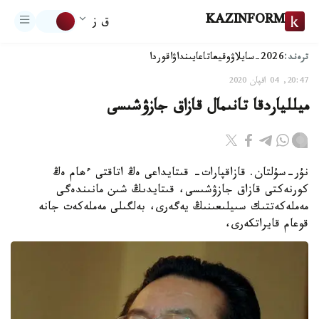
KAZINFORM
ق ز
ترەند:
2026-سايلاۋ
وقيعا
تاعايىنداۋ
اقوردا
20:47, 04 اقپان 2020
ميللياردقا تانىمال قازاق جازۋشىسى
نۇر-سۇلتان. قازاقپارات- قىتايداعى ەڭ اتاقتى ءھام ەڭ
كورنەكتى قازاق جازۋشىسى، قىتايدىڭ شىن مانىندەگى
مەملەكەتتىك سىيلىعىنىڭ يەگەرى، بەلگىلى مەملەكەت جانە
قوعام قايراتكەرى،