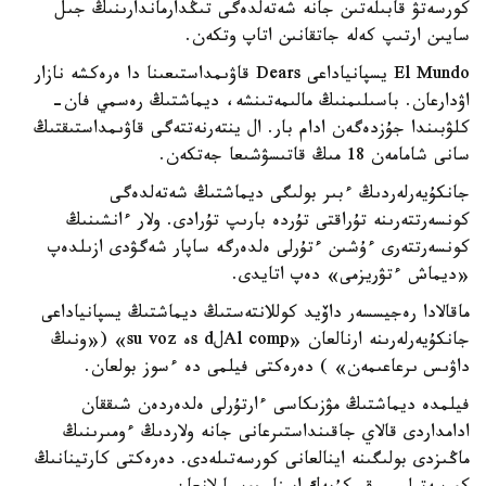
كورسەتۋ قابىلەتىن جانە شەتەلدەگى تىڭدارماندارىنىڭ جىل
سايىن ارتىپ كەلە جاتقانىن اتاپ وتكەن.
El Mundo يسپانياداعى Dears قاۋىمداستىعىنا دا ەرەكشە نازار
اۋدارعان. باسىلىمنىڭ مالىمەتىنشە، ديماشتىڭ رەسمي فان-
كلۋبىندا جۇزدەگەن ادام بار. ال ينتەرنەتتەگى قاۋىمداستىقتىڭ
سانى شامامەن 18 مىڭ قاتىسۋشىعا جەتكەن.
جانكۇيەرلەردىڭ ءبىر بولىگى ديماشتىڭ شەتەلدەگى
كونسەرتتەرىنە تۇراقتى تۇردە بارىپ تۇرادى. ولار ءانشىنىڭ
كونسەرتتەرى ءۇشىن ءتۇرلى ەلدەرگە ساپار شەگۋدى ازىلدەپ
«ديماش ءتۋريزمى» دەپ اتايدى.
ماقالادا رەجيسسەر داۆيد كوللانتەستىڭ ديماشتىڭ يسپانياداعى
جانكۇيەرلەرىنە ارنالعان «Al compلs dە su voz» («ونىڭ
داۋىس ىرعاعىمەن» ) دەرەكتى فيلمى دە ءسوز بولعان.
فيلمدە ديماشتىڭ مۋزىكاسى ءارتۇرلى ەلدەردەن شىققان
ادامداردى قالاي جاقىنداستىرعانى جانە ولاردىڭ ءومىرىنىڭ
ماڭىزدى بولىگىنە اينالعانى كورسەتىلەدى. دەرەكتى كارتينانىڭ