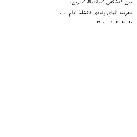
مەن كەشكەن ءساتتىڭ ءبىرىن،
سەزىنە الماي وتەدى قانشاما ادام. . .
فاريزا وڭعارسىنوۆا
پوەزيا پاتشايىمى سوڭعى رەت مىناۋ دۇنيەگە پوەزيا تىلىمەن
وسىلاي ءۇن قاتىپتى.
مادەنيەت
ريزابەك نۇسىپبەك ۇلى
اۆتور
15:44, 07 تامىز 2026
الماتىدا اباي كۇنى قالاي اتاپ وتىلەدى