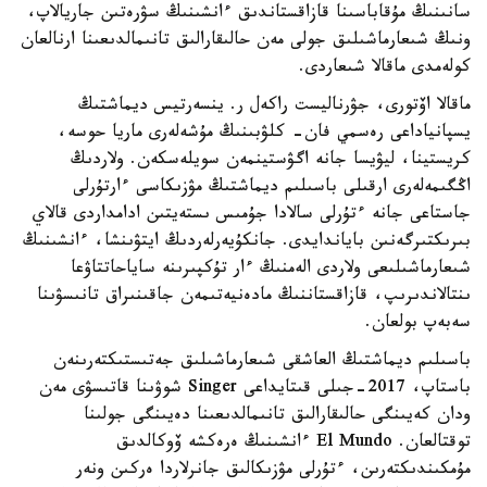
سانىنىڭ مۇقاباسىنا قازاقستاندىق ءانشىنىڭ سۋرەتىن جاريالاپ،
ونىڭ شىعارماشىلىق جولى مەن حالىقارالىق تانىمالدىعىنا ارنالعان
كولەمدى ماقالا شىعاردى.
ماقالا اۆتورى، جۋرناليست راكەل ر. ينسەرتيس ديماشتىڭ
يسپانياداعى رەسمي فان- كلۋبىنىڭ مۇشەلەرى ماريا حوسە،
كريستينا، ليۋيسا جانە اگۋستينمەن سويلەسكەن. ولاردىڭ
اڭگىمەلەرى ارقىلى باسىلىم ديماشتىڭ مۋزىكاسى ءارتۇرلى
جاستاعى جانە ءتۇرلى سالادا جۇمىس ىستەيتىن ادامداردى قالاي
بىرىكتىرگەنىن باياندايدى. جانكۇيەرلەردىڭ ايتۋىنشا، ءانشىنىڭ
شىعارماشىلىعى ولاردى الەمنىڭ ءار تۇكپىرىنە ساياحاتتاۋعا
ىنتالاندىرىپ، قازاقستاننىڭ مادەنيەتىمەن جاقىنىراق تانىسۋىنا
سەبەپ بولعان.
باسىلىم ديماشتىڭ العاشقى شىعارماشىلىق جەتىستىكتەرىنەن
باستاپ، 2017-جىلى قىتايداعى Singer شوۋىنا قاتىسۋى مەن
ودان كەيىنگى حالىقارالىق تانىمالدىعىنا دەيىنگى جولىنا
توقتالعان. El Mundo ءانشىنىڭ ەرەكشە ۆوكالدىق
مۇمكىندىكتەرىن، ءتۇرلى مۋزىكالىق جانرلاردا ەركىن ونەر