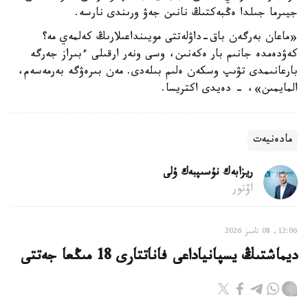
جيىرما جىلدا ەڭبەكتىڭ نانىن جەۋ ورىندى نارسە.
«ماعان بەرگەن باق-داۋلەتتى مويىنداعىلارىڭ كەلمەي مە؟
كەۋدەمدە جانىم بار ەكەنىن، وسى ونەر ارقىلى ءبىراز جەرگە
بارعانىمدى تۋىپ وسكەن ەلىم بىلەدى. مەن بىرەۋگە بەرمەسەم،
المايمىن»، - دەيدى اكتريسا.
مادەنيەت
ريزابەك نۇسىپبەك ۇلى
اۆتور
12:06, 08 تامىز 2026
ديماشتىڭ يسپانياداعى فاناتتارى 18 مىڭعا جەتتى