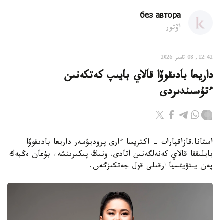
без автора
اۆتور
12:42, 08 تامىز 2026
داريعا بادىقوۆا قالاي بايىپ كەتكەنىن
ءتۇسىندىردى
استانا.قازاقپارات - اكتريسا ءارى پروديۋسەر داريعا بادىقوۆا
بايلىققا قالاي كەنەلگەنىن اتادى. ونىڭ پىكىرىنشە، بۇعان ەڭبەك
پەن ينتۋيتسيا ارقىلى قول جەتكىزگەن.