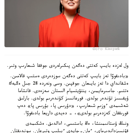
Фото: Kinopark
ول لەزدە بايىپ كەتتى دەگەن پىكىرلەردى جوققا شىعارىپ وتىر.
«بادىقوۆا تەز بايىپ كەتتى دەگەن سوزدەردى ەستىپ قالامىن.
ەشقانداي دا تەز بايىعان جوقپىن. وسى ونەردە 28 جىل ەڭبەك
ەتتىم. جاسىرمايمىن، ينتۋيتسيام الىستان سەزەدى. قانشاما
ۇيقىسىز تۇندەر بولدى. قورعانسىز كۇندەرىم بولدى. بارلىق
شەشىمدى ءوزىم شىعارىپ، «دۇرىس پا، بۇرىس پا» دەپ
قورىققان كەزدەرىم بولدى»، - دەيدى داريعا بادىقوۆا.
ونىڭ ۇستانىمىنشا، ەڭ باستىسى، ادالدىق. ەشكىمدى
قۇنسىزداندىرماي، ءمان-جايدى ءبىلىپ وتىرعان. سوندىقتان