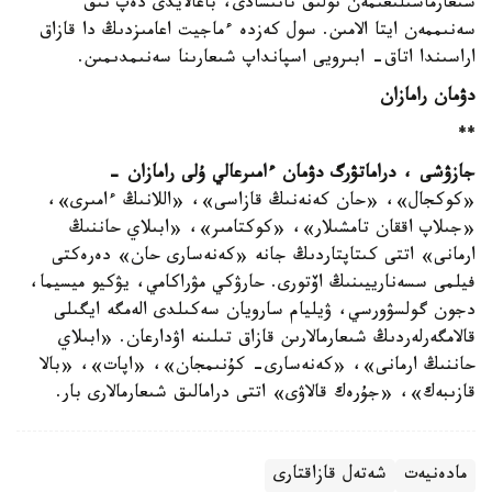
شىعارماشىلىعىمەن تولىق تانىسادى، باعالايدى دەپ نىق
سەنىممەن ايتا الامىن. سول كەزدە ءماجيت اعامىزدىڭ دا قازاق
اراسىندا اتاق- ابىرويى اسپانداپ شىعارىنا سەنىمدىمىن.
دۋمان رامازان
**
جازۋشى ، دراماتۋرگ دۋمان ءامىرعالي ۇلى رامازان -
«كوكجال»، «حان كەنەنىڭ قازاسى»، «اللانىڭ ءامىرى»،
«جىلاپ اققان تامشىلار»، «كوكتامىر»، «ابىلاي حاننىڭ
ارمانى» اتتى كىتاپتاردىڭ جانە «كەنەسارى حان» دەرەكتى
فيلمى سسەنارييىنىڭ اۆتورى. حارۋكي مۋراكامي، يۋكيو ميسيما،
دجون گولسۋورسي، ۋيليام سارويان سەكىلدى الەمگە ايگىلى
قالامگەرلەردىڭ شىعارمالارىن قازاق تىلىنە اۋدارعان. «ابىلاي
حاننىڭ ارمانى»، «كەنەسارى- كۇنىمجان»، «اپات»، «بالا
قازىبەك»، «جۇرەك قالاۋى» اتتى درامالىق شىعارمالارى بار.
مادەنيەت
شەتەل قازاقتارى