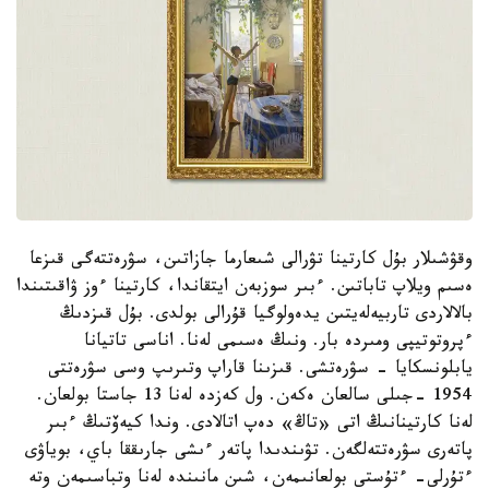
وقۋشىلار بۇل كارتينا تۋرالى شىعارما جازاتىن، سۋرەتتەگى قىزعا
ەسىم ويلاپ تاباتىن. ءبىر سوزبەن ايتقاندا، كارتينا ءوز ۋاقىتىندا
بالالاردى تاربيەلەيتىن يدەولوگيا قۇرالى بولدى. بۇل قىزدىڭ
ءپروتوتيپى ومىردە بار. ونىڭ ەسىمى لەنا. اناسى تاتيانا
يابلونسكايا - سۋرەتشى. قىزىنا قاراپ وتىرىپ وسى سۋرەتتى
1954 -جىلى سالعان ەكەن. ول كەزدە لەنا 13 جاستا بولعان.
لەنا كارتينانىڭ اتى «تاڭ» دەپ اتالادى. وندا كيەۆتىڭ ءبىر
پاتەرى سۋرەتتەلگەن. تۋىندىدا پاتەر ءىشى جارىققا باي، بوياۋى
ءتۇرلى- ءتۇستى بولعانىمەن، شىن مانىندە لەنا وتباسىمەن وتە