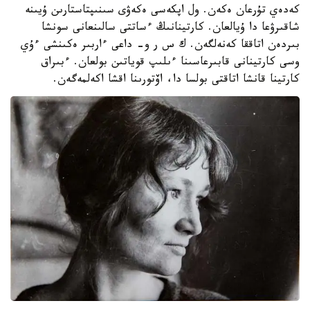
كەدەي تۇرعان ەكەن. ول اپكەسى ەكەۋى سىنىپتاستارىن ۇيىنە
شاقىرۋعا دا ۇيالعان. كارتينانىڭ ءساتتى سالىنعانى سونشا
بىردەن اتاققا كەنەلگەن. ك س ر و- داعى ءاربىر ەكىنشى ءۇي
وسى كارتينانى قابىرعاسىنا ءىلىپ قوياتىن بولعان. ءبىراق
كارتينا قانشا اتاقتى بولسا دا، اۆتورىنا اقشا اكەلمەگەن.