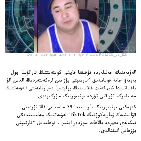
Фото: видеодан алынған скрин/ t.me/POLICE_of_KZ
الەۋمەتتىك جەلىلەردە قۇقىققا قايشى كونتەنتتىڭ تارالۋىنا جول
بەرمەۋ جانە قوعامدىق ءتارتىپتى بۇزاتىن ارەكەتتەردىڭ الدىن الۋ
ماقساتىندا شىمكەنت قالاسىنىڭ پوليتسيا دەپارتامەنتى الەۋمەتتىك
جەلىلەرگە تۇراقتى تۇردە مونيتورينگ جۇرگىزەدى.
كەزەكتى مونيتورينگ بارىسىندا 39 جاستاعى قالا تۇرعىنى
قۋانىشبەك ۋماربەكوۆتىڭ TikTok الەۋمەتتىك جەلىسىندەگى
تىكەلەي ەفيردە بالاعات سوزدەر ايتىپ، قوعامدىق ءتارتىپتى
بۇزعانى انىقتالدى.