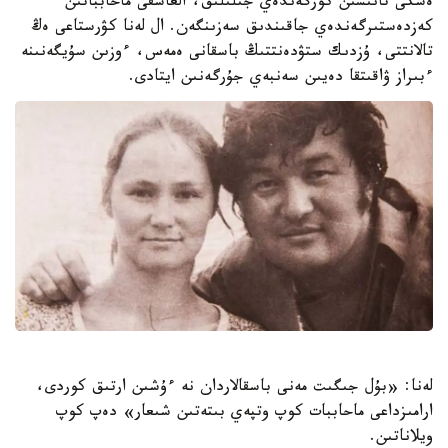
ەسكى تانىسىن كورگەندەي جىلىلىق، العاشقى ماحابباتىن
كەزدەستىرگەندەي جاقىندىق سەزىنگەن. ال لەنا كۋرستاعى ەڭ
تالانتتى، ۇزدىك ستۋدەنتتىڭ باسقانى ەمەس، ءوزىن سۇيگەنىنە
ءبىراز ۋاقىتقا دەيىن سەنبەي جۇرگەنىن ايتادى.
لەنا: «بۇل جىگىت مەنى باسقالاردان نە ءۇشىن ارتىق كوردى،
ارامىزداعى ماحاببات كوپ وتپەي بىتەتىن شىعار» دەپ كوپ
ويلاناتىن.