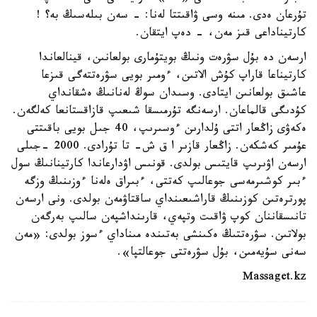
تۇرعان ەدى. مىنە وسى ۋاقىتتا لەنا: - سەن بىلەسىڭ بە؟ !
كارتيناداعى قىز مەن، - دەپ ايتقان.
ارسەن دە بۇل سۋرەت ونىڭ بويتۇمارى بولعانىن، قينالعاندا
كارتيناعا قاراپ كۇش الاتىن، ءومىر بويى سۋرەتتەگى قىزعا
عاشىق بولعانىن ايتادى. وسىدان سوڭ لەنانىڭ ەشقانداي
كۇدىگى قالماعان. ارسەنگە تۇرمىسقا شىعىپ قازاقستانعا كەلگەن.
ەكەۋى زاڭعار اتتى ۇلدارىن ءوسىرىپ، 40 جىل بويى باقىتتى
عۇمىر كەشكەن. زاڭعار قازىر ا ق ش- تا تۇرادى. 2000 -جىلى
ارسەن اۋىرىپ قايتىس بولدى. قونىس اۋدارعاندا كارتينانىڭ سول
ءبىر كوشىرمەسى جوعالىپ كەتتى، ءبىراق ەلەنا ءوزىنىڭ وزگە
پورترەتىن كوزىنىڭ قاراشىعىنداي ساقتاۋمەن بولدى. ونى ارسەن
تانىسقاننان كوپ ۋاقىت وتپەي، قارىنداشپەن سالىپ بەرگەن
بولاتىن. سۋرەتتىڭ ەكىنشى بەتىندە مىناداي ءسوز بولدى: «مەن
سەنى سۇيەمىن، بۇل سۋرەتتى جوعالتپا».
Massaget.kz