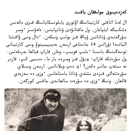
كەزدەيسوق جولىققان باقىت
ال لەنا اتاقتى كارتينانىڭ اۆتورى يابلونسكايانىڭ قىزى ەكەنىن
ەشكىمگە ايتپاعان. ول ماقتانۋدى ۇناتپايتىن. ەلەۋسىز ءومىر
سۇرگەندى ۇناتاتىن ۇياڭ قىز بولىپ وسكەن. ءدال وسى ۋاقىتتا
الماتىدا تۇراتىن 14 جاستاعى ارسەن بەيسيمبينوۆ وسى كارتينانى
توسەگىنىڭ باسىنا ءىلىپ قويىپ، وعان قاراپ قيالعا بەرىلەتىن.
ول سۋرەتكە قاراپ: «بۇل قىز ومىردە بار ما، ەسىمى كىم، قازىر
نە ىستەپ جاتىر ەكەن؟ !» دەپ ويلاناتىن. ارسەن وسىلاي
سۋرەتتەگى قىزدى ىشتەي ۇناتا باستاعانىن ءوزى دە سەزبەي
قالعان. ونىڭ ءوزى دە سۋرەت سالعاندى جاقسى كورگەن.