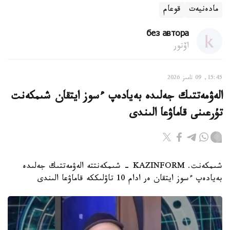
مادەنيەت
قوعام
без автора
اۆتور
15:45, 09 تامىز 2026
الەۋمەتتىك جەلىدە بەيادەپ ءسوز ايتقان شىمكەنت
تۇرعىنى قاماۋعا الىندى
شىمكەنت. KAZINFORM - شىمكەنتتە الەۋمەتتىك جەلىدە
بەيادەپ ءسوز ايتقان ەر ادام 10 تاۋلىككە قاماۋعا الىندى