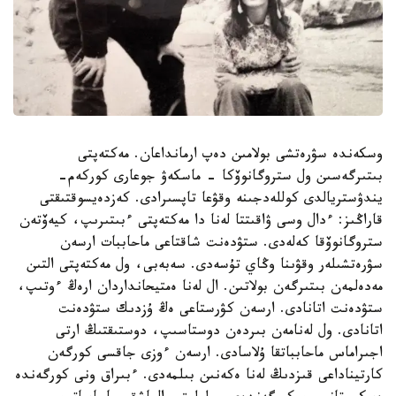
وسكەندە سۋرەتشى بولامىن دەپ ارمانداعان. مەكتەپتى
بىتىرگەسىن ول ستروگانوۆكا - ماسكەۋ جوعارى كوركەم-
يندۋستريالدى كوللەدجىنە وقۋعا تاپسىرادى. كەزدەيسوقتىقتى
قاراڭىز: ءدال وسى ۋاقىتتا لەنا دا مەكتەپتى ءبىتىرىپ، كيەۆتەن
ستروگانوۆقا كەلەدى. ستۋدەنت شاقتاعى ماحاببات ارسەن
سۋرەتشىلەر وقۋىنا وڭاي تۇسەدى. سەبەبى، ول مەكتەپتى التىن
مەدەلمەن بىتىرگەن بولاتىن. ال لەنا ەمتيحانداردان ارەڭ ءوتىپ،
ستۋدەنت اتانادى. ارسەن كۋرستاعى ەڭ ۇزدىك ستۋدەنت
اتانادى. ول لەنامەن بىردەن دوستاسىپ، دوستىقتىڭ ارتى
اجىراماس ماحابباتقا ۇلاسادى. ارسەن ءوزى جاقسى كورگەن
كارتيناداعى قىزدىڭ لەنا ەكەنىن بىلمەدى. ءبىراق ونى كورگەندە