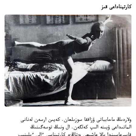
كارتيناداعى قىز
ولاردىڭ ماحابباتى ۇزاققا سوزىلعان. كەيىن ارسەن لەنانى
الماتىداعى ۇيىنە الىپ كەلگەن. ال ونىڭ توسەگىنىڭ
قابىرعاسىندا بالا عاشىعى «تاڭ» كارتيناسى ءالى ءىلىنىپ