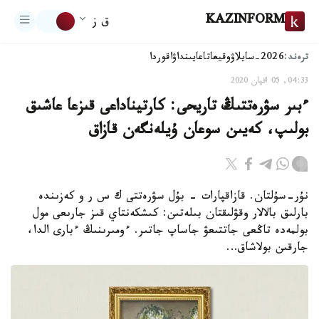
KAZINFORM
ق ز
ترەند:
2026-سايلاۋ
وقيعا
تاعايىنداۋ
اقوردا
04:33, 05 اقپان 2020
ءبىر سۋرەتتىڭ تاريحى: كارتيناداعى قىزعا عاشىق
بولىپ، كەيىن سوعان ۇيلەنگەن قازاق
نۇر-سۇلتان. قازاقپارات - بۇل سۋرەتتى ك س ر و كەزىندە
بارلىق بالالار وقۋلىقتان بىلەتىن: كىشكەنتاي قىز جارىعى مول
بولمەدە تاڭعى جاتتىعۋ جاساپ جاتىر. ءومىرىنىڭ ءبارى الدا،
جارقىن بولاشاق…