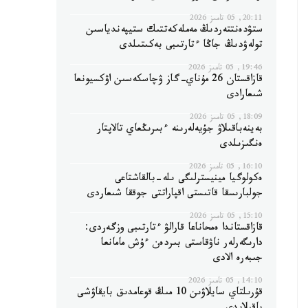
20:11, 05 تامىز 2026
ستۋدەنتتەردىڭ مەملەكەتتىك ستيپەندياسىن
تولەۋدىڭ جاڭا ءتارتىبى بەكىتىلدى
19:46, 05 تامىز 2026
قازاقستان 26 مۇناي-گاز ۋچاسكەسىن اۋكسيونعا
شىعارادى
18:09, 05 تامىز 2026
بەينەباقىلاۋ جۇيەلەرىنە ءبىرىڭعاي تالاپتار
ەنگىزىلدى
16:10, 05 تامىز 2026
ەكولوگيا مينيسترلىگى ىلە-بالقاشتاعى
جولبارىسقا قاتىستى اقپاراتتى جوققا شىعاردى
15:10, 05 تامىز 2026
قازاقستاندا ەمحاناعا قارالۋ ءتارتىبى وزگەردى:
دارىگەرلەر ناۋقاستى بىردەن ءۇش مامانعا
جىبەرە الادى
14:10, 05 تامىز 2026
قۇرىلتاي سايلاۋىن 10 مىڭ قوعامدىق بايقاۋشى