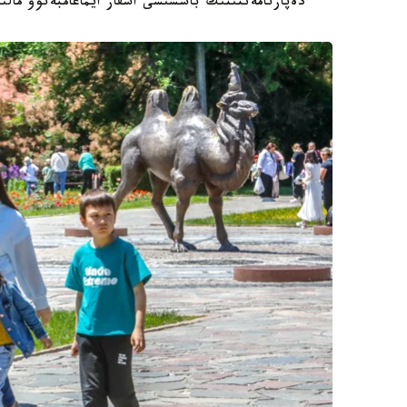
دەپارتامەنتىنىڭ باسشىسى اسقار ايماعامبەتوۆ مالى