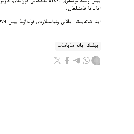
اتا-انا قامتىلعان.
ايتا كەتەيىك، بالالى وتباسىلاردى قولداۋعا بيىل 974 ميلليارد تەڭگە ءبولىندى.
بيلىك جانە ساياسات
باقىتجول كاكەش
اۆتور
16:28, 06 تامىز 2026
جەڭىل ونەركاسىپتى دامىتۋعا ارنالعان 28 شارا ىسكە اسىرى