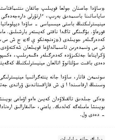
«ساۋدا جاعىنان جولعا قويىلىپ جاتقان ىنتىماقتاستىقق
ساياساتىنا باسىمدىق بەرىپ، ءارتۇرلى دارەجەدەگى ش
مينيسترلىكتىڭ باستى ميسسياسى - ساۋدا ديپلوماتياس
قورعاۋ. بۇگىنگى تاڭدا ناقتى كەيستەر بارشىلىق. ماس
ش س ونىمدەرىن تاسىمالداۋعا قويىلعان شەكتەۋدى ا
دەدى باقىت سۇلتانوۆ اتالعان مينيسترلىكتىڭ كەڭەيت
سونىمەن قاتار، ساۋدا جانە ينتەگراتسيا مينيسترلى
وسىنىڭ ارقاسىندا ا ق ش قازاقستاندىق ۋراندى جەتك
«ەكى جىلدىق تالقىلاۋدان كەيىن ەاەو اۋماعى بويىنش
بويىنشا مامىلەگە كەلدىك. ياعني، حالىقارالىق ارەنا
- دەدى ول.