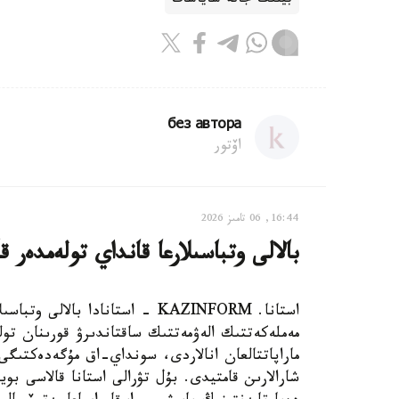
بيلىك جانە ساياسات
без автора
اۆتور
16:44, 06 تامىز 2026
بالالى وتباسىلارعا قانداي تولەمدەر ق
استانا. KAZINFORM - استانادا ب
مەملەكەتتىك الەۋمەتتىك ساقتاندىرۋ قورىنان تول
ماراپاتتالعان انالاردى، سونداي-اق مۇگەدەكتىگى ب
شارالارىن قامتيدى. بۇل تۋرالى استانا قالاسى بويى