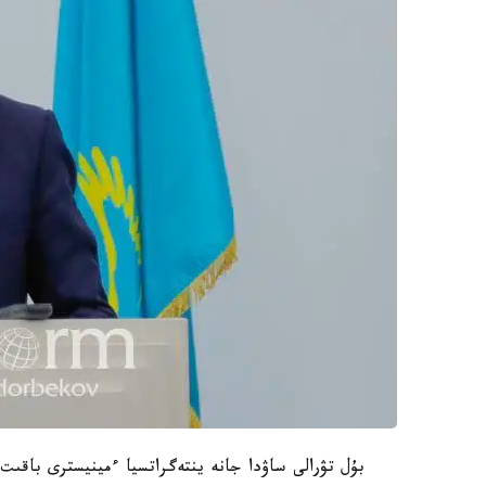
بۇل تۋرالى ساۋدا جانە ينتەگراتسيا ءمينيسترى باقىت 