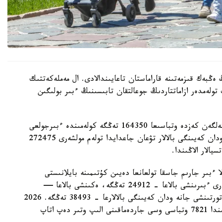
 ەڭبەك قىزمەتىنە قاراماستان تاعايىندالادى. ال مەملەكەتتىك
 تولەمدەر ازاماتتاردىڭ جوعالتقان تابىسىنىڭ ءبىر بولىگىن
- ءبىرىنشى، ەكىنشى جانە ءۇشىنشى بالا دۇنيەگە كەلگەن كەزدە وتباسىعا 164350 تەڭگە كولەمىندە ءبىرجولعى
مەملەكەتتىك جاردەماقى تولەنەدى. ءتورتىنشى جانە ودان كەيىنگى بالالار تۋعان جاعدايدا تولەم مولشەرى 272475
الار الاڭىندا.
ا ءبىر جارىم جاسقا تولعانعا دەيىن كۇتىمىنە بايلانىستى
مەملەكەتتىك جاردەماقى بەرىلەدى. بيىل ونىڭ مولشەرى ءبىرىنشى بالاعا - 24912 تەڭگە، ەكىنشى بالاعا —
29454 تەڭگە، ءۇشىنشى بالاعا - 33952 تەڭگە، ءتورتىنشى جانە ودان كەيىنگى بالالارعا - 38493 تەڭگە. 2026
-جىلعى 1- تامىزداعى جاعداي بويىنشا استانا قالاسىندا 7821 وتباسى وسى جاردەماقىنى الىپ وتىر دەپ اتاپ