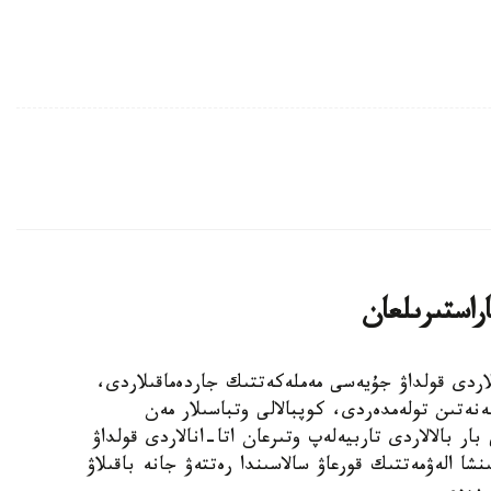
اراستىرىلعان
الالى وتباسىلاردى قولداۋ جۇيەسى مەملەكەتتىك جاردەماقىلاردى،
ەنەتىن تولەمدەردى، كوپبالالى وتباسىلار مەن
ار بالالاردى تاربيەلەپ وتىرعان اتا-انالاردى قولداۋ
نشا الەۋمەتتىك قورعاۋ سالاسىندا رەتتەۋ جانە باقىلاۋ