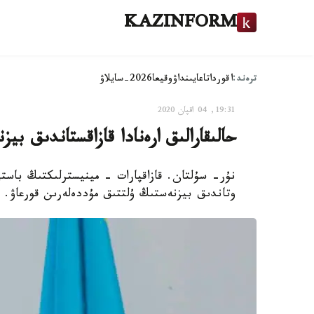
KAZINFORM
ترەند:
اقوردا
تاعايىنداۋ
وقيعا
2026-سايلاۋ
19:31, 04 اقپان 2020
حالىقارالىق ارەنادا قازاقستاندىق ب
نۇر- سۇلتان. قازاقپارات - مينيسترلىكتىڭ باست
وتاندىق بيزنەستىڭ ۇلتتىق مۇددەلەرىن قورعاۋ.