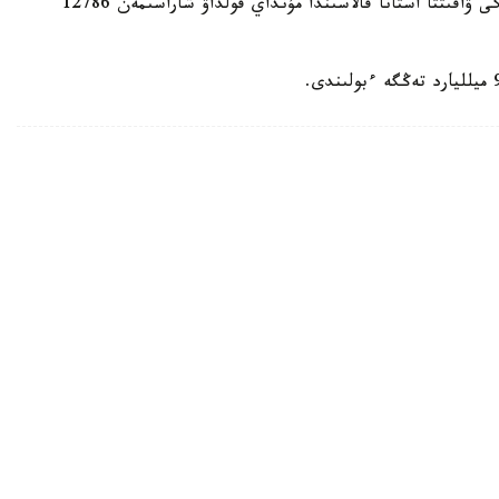
بيىل ونىڭ مولشەرى 81871 تەڭگەنى قۇرايدى. قازىرگى ۋاقىتتا استانا قالاسىندا مۇنداي قولداۋ شاراسىمەن 12786
لادى