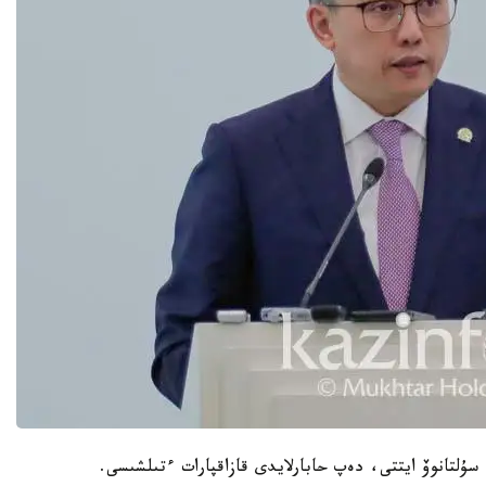
سۇلتانوۆ ايتتى، دەپ حابارلايدى قازاقپارات ءتىلشىسى.