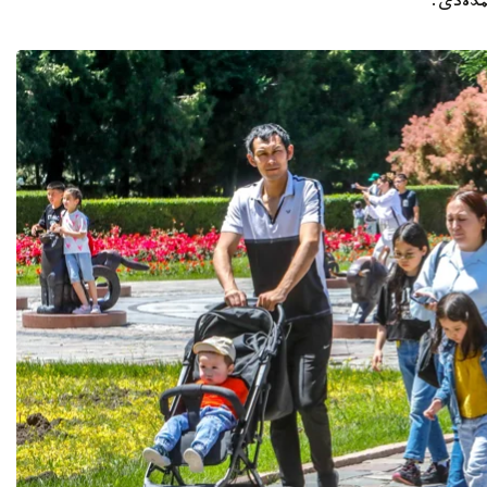
مدەدى.