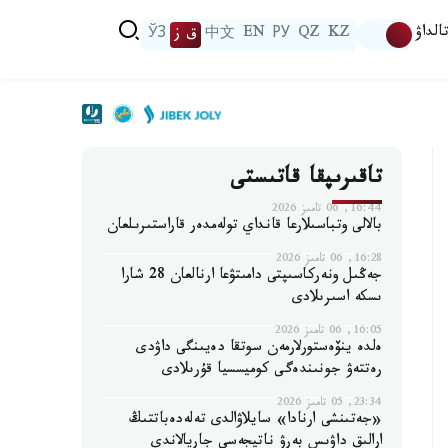
الداۋ
KZ
QZ
РУ
EN
中文
ق ز
ЎЗ
تاقىرىپقا قاتىستى
16:44, 06 تامىز 2026
بالالى وتباسىلارعا قانداي تولەمدەر قاراستىرىلعان
16:28, 06 تامىز 2026
جەڭىل ونەركاسىپتى دامىتۋعا ارنالعان 28 شارا
ىسكە اسىرىلادى
16:05, 06 تامىز 2026
ەلدە ينۆەستورلارمەن سوتقا دەيىنگى داۋدى
رەتتەۋ جونىندەگى كوميسسيا قۇرىلادى
23:34, 05 تامىز 2026
«جەتىنشى ارنادا» سايلاۋالدى تەلەدەباتتىڭ
ارالىق داۋىس بەرۋ ناتيجەسى جاريالاندى