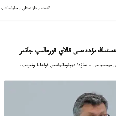
الەمدە
قازاقستان
ساياسات
ت
يزنەستىڭ مۇددەسى قالاي قورعالىپ جاتىر
ى ميسسياسى - ساۋدا ديپلوماتياسىن قولدانا وتىرىپ،