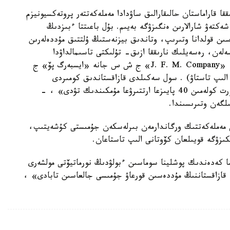
ا قاراماستان حالىقارالىق ساۋدادا مەملەكەتتەر پروتەكسيونيزم
ەكتەۋ شارالارىن ەنگىزۋگە بەيىم. بۇل باعىتتا ءبىزدىڭ
ىن قولدانا وتىرىپ، وتاندىق بيزنەستىڭ ۇلتتىق مۇددەلەرىن
ەلەن، رەسەيلىك نارىققا ازىق- تۇلىكتى تاسىمالداۋدا
كەدەرگىلەر جويىلدى («زەنچەنكو ي ك» ج ش س، «J. F. M. Company» ج ش س جانە «ايسبەرگ پۆ» ج
لىپ تاستاۋ) . سول سەكىلدى قازاقستاندىق كومىردى
ۋكرايناعا جەتكىزۋدە كەدەرگىلەر ەڭسەرىلىپ، ەكسپورت كولەمىن 40 پايىزعا ارتتىرۋعا مۇمكىندىك تۋدى» ، -
ىلگەن وتىرىسىندا.
گى مەملەكەتتىك ورگاندارمەن بىرلەسكەن جۇمىستى كۇشەيتىپ،
ىزۋگە قويىلعان كۆوتانى الىپ تاستاعان.
ا كەدەندىك پوشلينا سوماسىن ءبولۋدىڭ نورماتيۆتى مولشەرى
دا قازاقستاننىڭ مۇددەسىن قورعاۋ جۇمىسى جالعاسىن تابادى» ،