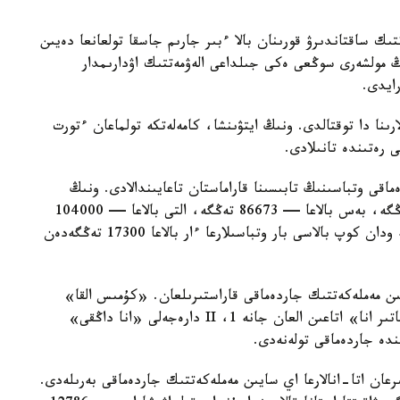
تىك ساقتاندىرۋ قورىنان بالا ءبىر جارىم جاسقا تولعانعا دەيىن
ىڭ مولشەرى سوڭعى ەكى جىلداعى الەۋمەتتىك اۋدارىمدار
لارىنا دا توقتالدى. ونىڭ ايتۋىنشا، كامەلەتكە تولماعان ءتورت
ى رەتىندە تانىلادى.
ماقى وتباسىنىڭ تابىسىنا قاراماستان تاعايىندالادى. ونىڭ
مولشەرى ءتورت بالاسى بار وتباسىلارعا — 69330 تەڭگە، بەس بالاعا — 86673 تەڭگە، التى بالاعا — 104000
تەڭگە، جەتى بالاعا — 121360 تەڭگە. سەگىز جانە ودان كوپ بالاسى بار وتباسىلارعا ءار بالاعا 17300 تەڭگەدەن
سايىن مەملەكەتتىك جاردەماقى قاراستىرىلعان. «كۇمىس القا»
يەگەرلەرىنە — 27680 تەڭگە، ال «التىن القا»، «باتىر انا» اتاعىن العان جانە 1، II دارەجەلى «انا داڭقى»
رعان اتا-انالارعا اي سايىن مەملەكەتتىك جاردەماقى بەرىلەدى.