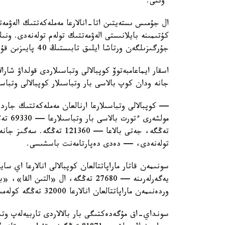
ءوتتى.
ال جۇمىس ىستەيتىن اتا-انالارعا مەملەكەتتىك الەۋمەت
كۇتىمىنە بايلانىستى الەۋمەتتىك تولەم تولەنەدى. ون
جۇرگىزىلگەن ورتاشا ايلىق تابىستىڭ 40 پايىزىن قۇرايدى.
اسقار ايماعامبەتوۆ كوپبالالى وتباسىلاردى قولداۋ شارا
جانە ودان كوپ بالاسى بار وتباسىلار كوپبالالى وتباس
— كوپبالالى وتباسىلارعا ارنالعان مەملەكەتتىك جاردە
تولەنەدى، — دەدى دەپارتامەنت باسشىسى.
سونىمەن قاتار ماراپاتتالعان كوپبالالى انالارعا اي 
وردەنىمەن ماراپاتتالعان انالارعا 32000 تەڭگە كولەمىندە جاردەماقى تولەنەدى.
سونداي-اق مۇگەدەكتىگى بار بالالاردى تاربيەلەپ وتى