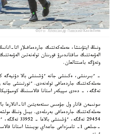
Фото: Александр Павский/Kazinform
ونىڭ ايتۋىنشا، مەملەكەتتىك جاردەماقىلار اتا-انانىڭ
الەۋمەتتىك ساقتاندىرۋ قورىنان تولەنەتىن الەۋمەتتىك
وتەۋگە باعىتتالعان.
تەڭگە، - دەدى سپيكەر استانا قالاسىنىڭ كوممۋنيكاتسي
سونىمەن قاتار ول جۇمىس ىستەمەيتىن اتا-انالارعا بال