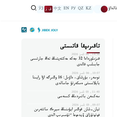
الداۋ
KZ
QZ
РУ
EN
中文
ق ز
ЎЗ
تاقىرىپقا قاتىستى
14:56, 06 تامىز 2026
قىزىلوردادا 32 جەكە مەكتەپتىڭ تەڭ جارتىسى
جابىلىپ قالدى
10:07, 06 تامىز 2026
نوسەر، بۇرشاق، داۋىل: 16 وڭىرگە اۋا رايىنا
بايلانىستى ەسكەرتۋ جاسالدى
11:40, 05 تامىز 2026
سەكسەن باتىردىڭ كىسەسى
09:07, 05 تامىز 2026
تيان-شان قوڭىر ايۋىنىڭ سيرەك ساتتەرىن
فوتوتۇزاق ۆيدەوعا ءتۇسىرىپ الدى