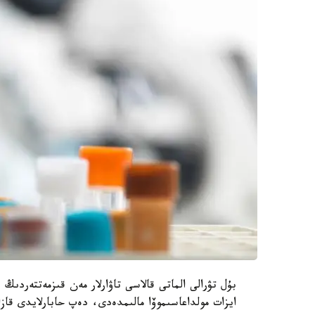
بۇل تۋرالى الماتى قالاسى تاۋارلار مەن قىزمەتتەردىڭ
ايزات مولداعاسىموۆا مالىمدەدى، دەپ حابارلايدى قاز