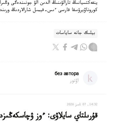
ينفەكتسيانىڭ تارالۋىنىڭ الدىن الۋ جونىندەگى وڭىر
كوروناۆيرۋسقا قارسى ءىس-قيمىل شارالاردىڭ ورىند
بيلىك جانە ساياسات
без автора
اۆتور
14:52, 07 تامىز 2026
قۇرىلتاي سايلاۋى: ءوز ۋچاسكەڭىزدى