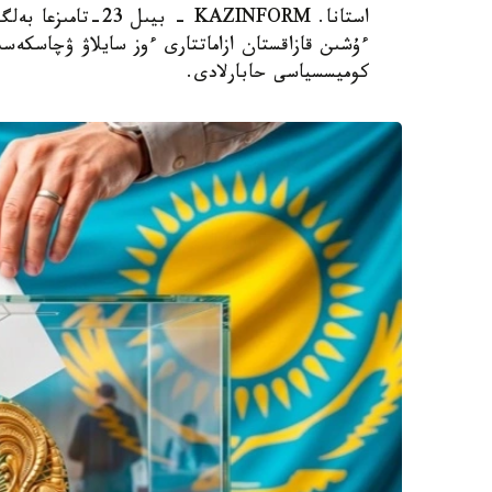
استانا. KAZINFORM 
ءۇشىن قازاقستان ازاماتتارى ءوز سايلاۋ ۋچاسكەسىن
كوميسسياسى حابارلادى.