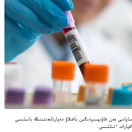
 ساپاسى مەن قاۋىپسىزدىگىن باقىلاۋ دەپارتامەنتىنىڭ باسشىسى
اقپارات ءتىلشىسى.