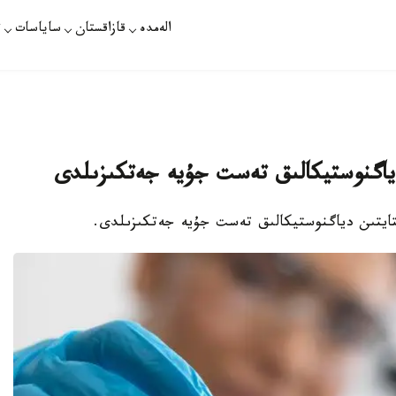
الەمدە
قازاقستان
ساياسات
ت
 دياگنوستيكالىق تەست جۇيە جەتكىزىلدى
ىقتايتىن دياگنوستيكالىق تەست جۇيە جەتكىزىلدى.