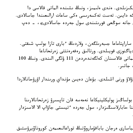
ىزىلدى. ەندى ەلىمىز، ونىڭ ىشىندە الماتى قالاسى دا
ە دايىن. تەست تەكسەرىسى ەكى ساعات ارالىعىندا جاسالادى.
ەدى جانە سوڭعى قورىتىندى سول جەردە جاسالادى»، - دەپ
ىتقا دەيىن 17 ادامنىڭ قانىن ساراپتاماعا جىبەرىلگەن، ولاردىڭ ءبارى تازا بولىپ شىقتى.
اگنوزى قويىلدى. ورتالىق رەفەرەنتتى زەرتحاناعا
قازاقستاننىڭ تۇكپىر-تۇكپىرىنەن، سونىڭ ىشىندە الماتى قالاسىنان كەلگەندەردەن 111 ۇلگى الىندى. ونىڭ 100
ۋلاۋ ورنى اشىلدى. بۇعان دەيىن مۇنداي ورىندار اۋرۋحانالاردا
اڭىز پوليكلينيكاعا نەمەسە قان تاپسىرۋ زەرتحانالارىنا
 جوق. بىردەن 1406 Call-ورتالىعىنا حابارلاسىڭىزدار، سول جەردە ءتيىستى جاۋاپ الا الاسىزدار
نباسارى ەرجان باباقۇماروۆتىڭ توراعالىعىمەن كوروناۆيرۋستىق