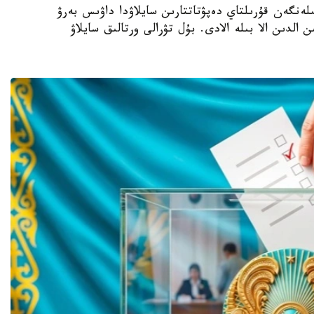
- بيىل 23-تامىزعا بەلگىلەنگەن قۇرىلتاي دەپۋتاتتارىن سايلاۋدا داۋىس بەرۋ
 الدىن الا بىلە الادى. بۇل تۋرالى ورتالىق سايلاۋ