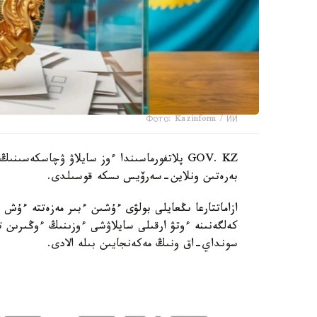
Фото: Kazinform / ИИ
GOV. KZ پلاتفورماسىندا ءوز سايلاۋ ۋچاسكەس
بەرەتىن ونلاين-سەرۆيس ىسكە قوسىلدى.
ازاماتتارعا ىڭعايلى بولۋى ءۇشىن ءبىر مەزەتتە ءۇش
كەلگەنىنە ءوتۋ ارقىلى سايلاۋشى ءوزىنىڭ ءوڭىرى
سونداي-اق ونىڭ مەكەنجايىن بىلە الادى.