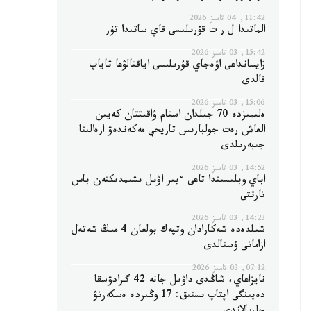
11:42, 04 تامىز 2026
الماتىدا ل ر ت قۇرىلىسى قاي ساتىدا تۇر
15:42, 03 تامىز 2026
زايسانداعى اۋەجاي قۇرىلىسى اياقتالۋعا تاياپ
قالدى
15:06, 03 تامىز 2026
ەلىمىزدە 70 جىلدان استام ۋاقىتتان كەيىن
العاش رەت جولبارىس تاريحي مەكەندەۋ ارەالىنا
جىبەرىلدى
14:52, 03 تامىز 2026
اباي وبلىسىندا تاعى ءبىر اۋىل ىشىمدىكتەن باس
تارتتى
14:23, 03 تامىز 2026
شىلدەدە شەكارادان وتپەك بولعان 4 مىڭ شەتەل
ازاماتى ۇستالدى
07:12, 03 تامىز 2026
نايزاعاي، شاڭدى داۋىل جانە 42 گرادۋسقا
دەيىنگى اپتاپ ىستىق: 17 وڭىردە ەسكەرتۋ