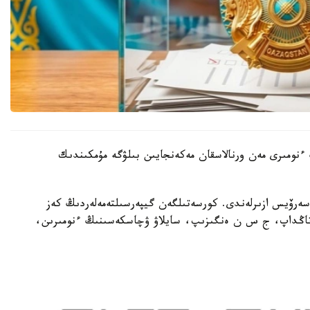
ىنىڭ ءنومىرى مەن ورنالاسقان مەكەنجايىن بىلۋگە مۇمكىندىك
 سەرۆيس ازىرلەندى. كورسەتىلگەن گيپەرسىلتەمەلەردىڭ كەز
ن تاڭداپ، ج س ن ەنگىزىپ، سايلاۋ ۋچاسكەسىنىڭ ءنومىرىن،