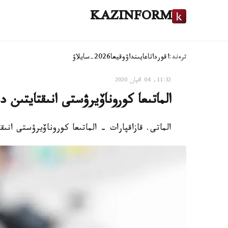
KAZINFORM
ترەند:
اقوردا
تاعايىنداۋ
وقيعا
2026-سايلاۋ
11:32, 04 اقپان 2020
الماتىعا كوروناۆيرۋستى انىقتايتىن
الماتى. قازاقپارات - الماتىعا كوروناۆيرۋستى ان