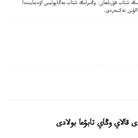
لىك شتاب قۇرىلعان. وڭىرلىك شتاب مەگاپوليس اۋەجايىندا
الۋىن تەكسەردى.
 قالاي وڭاي تابۋعا بولادى