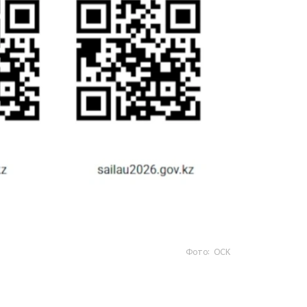
Фото: ОСК
- https://www.gov.kz/sailau؟ lang=kk