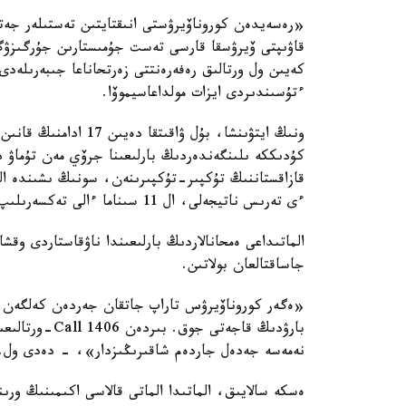
«رەسەيدەن كوروناۆيرۋستى انىقتايتىن تەستىلەر جەتك
قاۋىپتى ۆيرۋسقا قارسى تەست جۇمىستارىن جۇرگىزۋگ
كەيىن ول ورتالىق رەفەرەنتتى زەرتحاناعا جىبەرىل
ءتۇسىندىردى ايزات مولداعاسيموۆا.
ونىڭ ايتۋىنشا، بۇل ۋاق
كۇدىككە ىلىنگەندەردىڭ بارلىعىنا جرۆي مەن تۇماۋ دي
ءى تەرىس ناتيجەلى، ال 11 سىناما ءالى تەكسەرىلىپ جاتىر.
الماتىداعى ەمحانالاردىڭ بارلىعىندا ناۋقاستاردى وقشا
جاساقتالعان بولاتىن.
«ەگەر كوروناۆيرۋس تاراپ جاتقان جەردەن كەلگەن بولس
بارۋدىڭ قاجەتى
نەمەسە جەدەل جاردەم شاقىرىڭىزدار»، - دەدى ول.
ەسكە سالايىق، الماتىدا الماتى قالاسى اكىمىنىڭ ورى