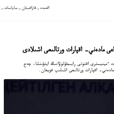
الەمدە
قازاقستان
ساياسات
ت
اعى مادەني- اقپارات ورتالىعى اشىلادى
 ءمينيسترى اقتوتى رايىمقۇلوۆانىڭ ايتۋىنشا، چەح
مادەني- اقپارات ورتالىعى اشىلىپ قويعان.