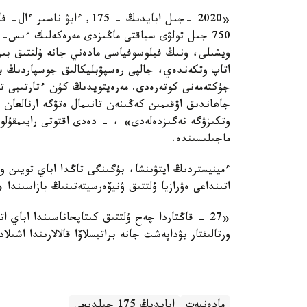
750 جىل تولۋى سياقتى ماڭىزدى مەرەكەلىك ءىس- ش
ويشىلى، ونىڭ فيلوسوفياسى مادەني جانە ۇلتتىق بىر
اتاپ وتكەندەي، جالپى رەسپۋبليكالىق جوسپاردىڭ با
جۇكتەمەنى كوتەرەدى. مەرەيتويدىڭ كۇن ءتارتىبى تۇ
جاھاندىق اۋقىمىن كەڭىنەن تانىمال ەتۋگە ارنالعان 
وتكىزۋگە نەگىزدەلەدى» ، - دەدى اقتوتى رايىمقۇلوۆ
ماجىلىسىندە.
ءمينيستردىڭ ايتۋىنشا، بۇگىنگى تاڭدا اباي تويىن و
اتىنداعى ەۋرازيا ۇلتتىق ۋنيۆەرسيتەتىنىڭ بازاسىندا
«27 - قاڭتاردا چەح ۇلتتىق كىتاپحاناسىندا اباي 
ورتالىقتار بۋداپەشت جانە براتيسلاۆا قالالارىندا اشى
مادەنيەت
ابايدىڭ 175 جىلدىعى