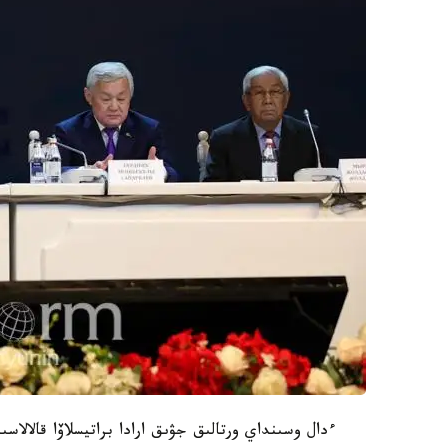
ءدال وسىنداي ورتالىق جۋىق ارادا براتيسلاۆا قالالاس