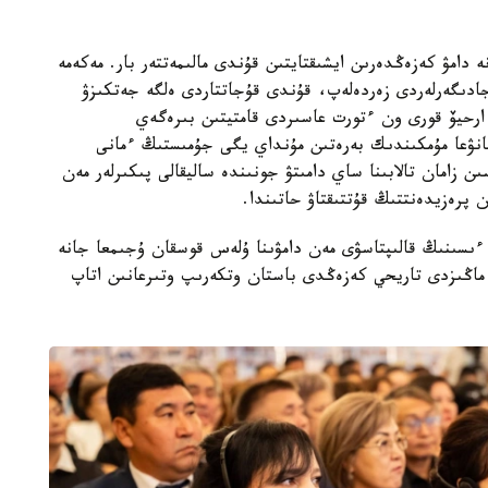
ە دامۋ كەزەڭدەرىن ايشىقتايتىن قۇندى مالىمەتتەر بار. مەكەمە
جادىگەرلەردى زەردەلەپ، قۇندى قۇجاتتاردى ەلگە جەتكىزۋ
ارحيۆ قورى ون ءتورت عاسىردى قامتيتىن بىرەگەي
انۋعا مۇمكىندىك بەرەتىن مۇنداي يگى جۇمىستىڭ ءمانى
ن زامان تالابىنا ساي دامىتۋ جونىندە ساليقالى پىكىرلەر مەن
پرەزيدەنتتىڭ قۇتتىقتاۋ حاتىندا.
 ءىسىنىڭ قالىپتاسۋى مەن دامۋىنا ۇلەس قوسقان ۇجىمعا جانە
ا ماڭىزدى تاريحي كەزەڭدى باستان وتكەرىپ وتىرعانىن اتاپ