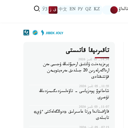
الداۋ
KZ
QZ
РУ
EN
中文
ق ز
ЎЗ
تاقىرىپقا قاتىستى
14:54, 05 تامىز 2026
پرەزيدەنت ۇلتتىق ارحيۆتىڭ ۇجىمى مەن
ارداگەرلەرىن 20 جىلدىق مەرەيتويمەن
قۇتتىقتادى
11:55, 05 تامىز 2026
شاحانوۆ پوەزياسى - تاۋەلسىزدىگىمىزدىڭ
تۇعىرى
11:07, 05 تامىز 2026
قازاقستاندا ورتا عاسىرلىق «دوڭگەلەكتى ءۇي»
تابىلدى