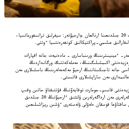
استانادا قازاقستان رەسپۋبليكاسى ۇلتتىق ءارحيۆىنىڭ 20 جىلدىعىنا ارنالعان «ارحيۆتەر: سيفرلىق ترانسفورماتسيا،
ىقارالىق عىلىمي-پراكتيكالىق كونفەرەنتسيا ءوتتى.
مەر- ءمينيسترىنىڭ ورىنباسارى - مادەنيەت جانە اقپارات
پرەزيدەنتى اكىمشىلىگىنىڭ، مەملەكەتتىك ورگانداردىڭ
سى جانە تاجىكستاننىڭ ارحيۆ مەكەمەلەرىنىڭ باسشىلارى مەن
لىمدارى مەن ساراپشىلارى قاتىستى.
ەزيدەنتى قاسىم-جومارت توقايەۆتىڭ قۇتتىقتاۋ حاتىن وقىپ
بەردى. مەملەكەت باسشىسى ارحيۆ سالاسىنىڭ قىزمەتكەرلەرى مەن ارداگەرلەرىن ۇلتتىق ءارحيۆتىڭ 20 جىلدىق
 ساقتاۋعا قوسقان ەلەۋلى ۇلەستەرى ءۇشىن ريزاشىلىعىن