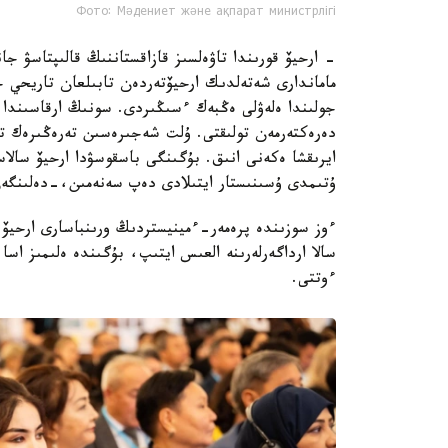
Фото: Мәдениет және ақпарат министрлігі
- ارحيۆ قورىندا تاۋەلسىز قازاقستاننىڭ قالىپتاسۋ جان
ماماندارى شەتەلدىك ارحيۆتەردەن تابىلعان تاريحي 
جولىندا ەلەۋلى ەڭبەك ءسىڭىردى. سونىڭ ارقاسىندا 
دەرەكتەرمەن تولىقتى. ۇلت شەجىرەسىن تەرەڭىرەك ت
ايرىقشا ەكەنى انىق. بۇگىنگى باسقوسۋدا ارحيۆ سالاسى
ۇتىمدى ۇسىنىستار ايتىلادى دەپ سەنەمىن،-دەلىنگەن 
ءوز سوزىندە پرەمەر-ءمينيستردىڭ ورىنباسارى ارحيۆ
سالا ارداگەرلەرىنە العىس ايتىپ، بۇگىندە ەلىمىز اس
ءوتتى.