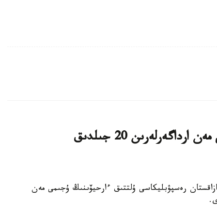
پرەزيدەنت ۇلتتىق ارحيۆتىڭ ۇجىمى مەن ارداگەرلەرىن 20 جىلدىق
 باسشىسى قازاقستان رەسپۋبليكاسى ۇلتتىق ءارحيۆىنىڭ ۇجىمى مەن