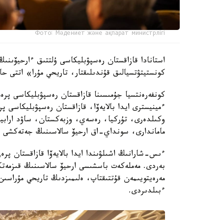
Фото: Мәдениет және ақпарат министрлігі
كونستيتۋتسيالىق قۇندىلىقتار، تاريحي مۇرا» اتتى حال
كونفەرەنتسيا جۇمىسىنا قازاقستان رەسپۋبليكاسى پرە
ءمينيسترى ايدا بالايەۆا، قازاقستان رەسپۋبليكاسى 
وكىلدەرى، تۇركيا، رەسەي، وزبەكستان، ساۋد ارابيا
ماماندارى، سونداي-اق ارحيۆ سالاسىنىڭ جەتەكشى عا
ءىس-شارانىڭ اشىلۋىندا ايدا بالايەۆا قازاقستان پر
مەرەيتويىمەن قۇتتىقتاپ، ەلىمىزدىڭ تاريحي مۇراسىن
ءبىلدىردى.