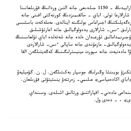
«2020 -جىل ابايدىڭ - 175, ءابۋ ناسىر ءال- فارابيدىڭ - 1150 جىلدىعى جانە التىن وردانىڭ قۇرىلعانىنا
ارالارعا تولى. اباي - حالقىمىزدىڭ كورنەكتى اقىنى جانە
ەگەيلىكتىڭ اجىراماس بولىگىنە اينالدى. مەملەكەت باسشىسى
رلىق ءىس- شارالارى يدەولوگيالىق جانە اعارتۋشىلىق
جىرىمدامالىق تۇرعىدان ەلدە جانە شەتەلدە اباي تۇلعاسىنىڭ
يدەولوگيالىق- مازمۇندى جانە ساپالى ءىس- شارالاردى
ا مادەنيەت جانە سپورت مينيسترلىگىنىڭ كەڭەيتىلگەن القا
تكىزۋ بويىنشا وڭىرلىك جوسپار بەكىتىلگەن. ل. ن. گۋميليەۆ
 «اباي اكادەمياسى» عىلىمي- زەرتتەۋ ينستيتۋتى قۇرىلعان.
اتىنداعى مادەني- اقپاراتتىق ورتالىق اشىلدى. وسىنداي
لادى» ، - دەدى ول.