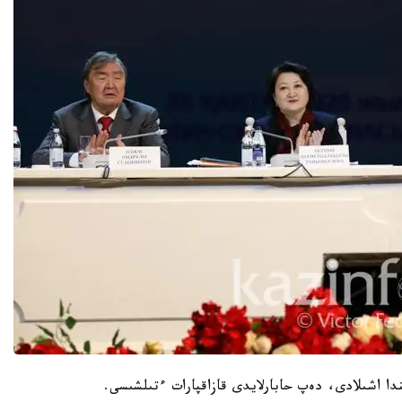
ىندا اشىلادى، دەپ حابارلايدى قازاقپارات ءتىلشىسى.