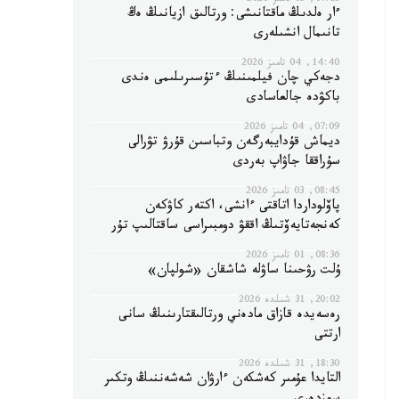
07:15, 05 تامىز 2026
ءار ەلدىڭ ماقتانىشى: ورتالىق ازيانىڭ ەڭ
تانىمال انشىلەرى
14:40, 04 تامىز 2026
دجەكي چان فيلمىنىڭ ءتۇسىرىلىمى ەندى
باكۋدە جالعاسادى
07:09, 04 تامىز 2026
ديماش قۇدايبەرگەن وتباسىن قۇرۋ تۋرالى
سۇراققا جاۋاپ بەردى
08:45, 03 تامىز 2026
پاۆلوداردا اتاقتى ءانشى، اكتەر كاۋكەن
كەنجەتايەۆتىڭ اققۋ دومبىراسى ساقتالىپ تۇر
08:36, 01 تامىز 2026
ۇلت رۋحىنا ساۋلە شاشقان «شولپان»
20:02, 31 شىلدە 2026
رەسەيدە قازاق مادەني ورتالىقتارىنىڭ سانى
ارتتى
18:30, 31 شىلدە 2026
التايدا عۇمىر كەشكەن ءارۋان شەشەننىڭ وتكىر