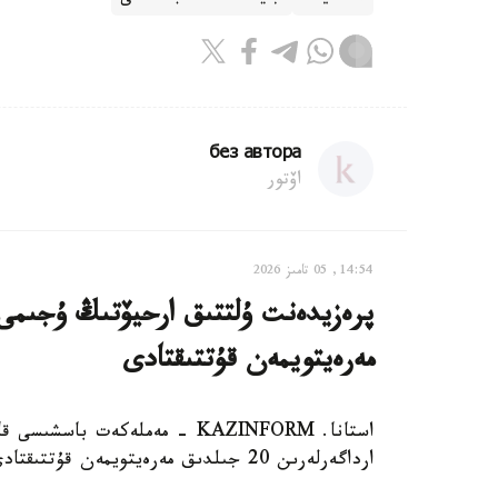
без автора
اۆتور
14:54, 05 تامىز 2026
مەرەيتويمەن قۇتتىقتادى
استانا. KAZINFORM - مەملەكەت
ارداگەرلەرىن 20 جىلدىق مەرەيتويمەن قۇتتىقتادى.