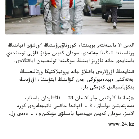
الدىن الا مالىمەتتەر بويىنشا، كوروناۆيرۋستىڭ ءورشۋى اقپاننىڭ
ورتاسىندا شىڭىنا جەتەدى. سودان كەيىن جۇعۋ قاۋپى تومەندەي
باستايدى جانە ناۋرىز ايىنىڭ سوڭىندا تولىعىمەن اياقتالادى.
قىتايدىڭ اۋرۋلاردى باقىلاۋ جانە پروفيلاكتيكا ورتالىعىنىڭ
جەتەكشى ەپيدەميولوگى جەن گۋاننىڭ ايتۋىنشا، اۋرۋدىڭ
ينكۋباتسيالىق كەزەڭى بار.
«ۋحاندا كارانتين جاريالانعان 23 - قاڭتاردان باستاپ
ەسەپتەيتىن بولساق، 8 - اقپاندا جاقسى ناتيجەلەردى كورە
الامىز. سودان كەيىن ەپيدەميا باسىلۋى مۇمكىن»، - دەدى ول.
www.24.kz