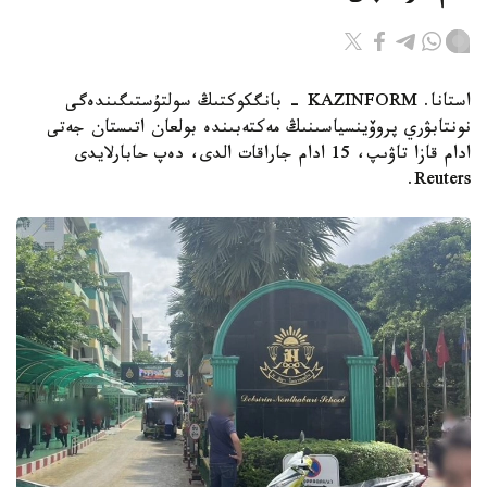
استانا. KAZINFORM - بانگكوكتىڭ سولتۇستىگىندەگى
نونتابۋري پروۆينسياسىنىڭ مەكتەبىندە بولعان اتىستان جەتى
ادام قازا تاۋىپ، 15 ادام جاراقات الدى، دەپ حابارلايدى
Reuters.