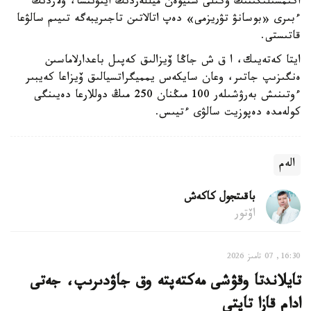
اكىمشىلىگىنىڭ وكىلى ستيۆەن ميللەردىڭ ايتۋىنشا، ولاردىڭ
ءبىرى «بوسانۋ تۋريزمى» دەپ اتالاتىن تاجىريبەگە تىيىم سالۋعا
قاتىستى.
ايتا كەتەيىك، ا ق ش جاڭا ۆيزالىق كەپىل باعدارلاماسىن
ەنگىزىپ جاتىر، وعان سايكەس يمميگراتسيالىق ۆيزاعا كەيبىر
ءوتىنىش بەرۋشىلەر 100 مىڭنان 250 مىڭ دوللارعا دەيىنگى
كولەمدە دەپوزيت سالۋى ءتيىس.
الەم
باقىتجول كاكەش
اۆتور
16:30, 07 تامىز 2026
تايلاندتا وقۋشى مەكتەپتە وق جاۋدىرىپ، جەتى
ادام قازا تاپتى