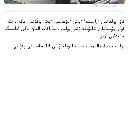
Фото: ข่าวสด
قازا بولعاندار اراسىندا ءۇش ءمۇعالىم، ءۇش وقۋشى جانە وزىنە
قول جۇمساعان شابۋىلداۋشى بولدى. جاراقات العان ەكى ادامنىڭ
جاعدايى اۋىر.
پوليتسيانىڭ مالىمەتىنشە، شابۋىلداۋشى 14 جاستاعى وقۋشى
بولعان. ول كەم دەگەندە 26 رەت وق اتقان، ال تۇتقىندالعاننان
كەيىن ودان تاعى 34 وق تابىلعان. الدىن الا مالىمەت بويىنشا،
تاپانشا ونىڭ اتاسىنا تيەسىلى بولعان.
پوليتسيا سونىمەن قاتار شابۋىلداۋشى مەكتەپ اۋماعىندا وق
اتپاس بۇرىن اتا-اجەسىن ۇيىندە اتىپ ولتىرگەن دەپ شامالاپ
وتىر.
Reuters مالىمەتىنشە، بۇل تايلاندتا 2022 -جىلدان بەرگى ەڭ
ءىرى جاپپاي قىرعىن.
سونداي-اق بۇل بيىل مەكتەپتە بولعان ەكىنشى اتىس: اقپان
ايىندا ەلدىڭ وڭتۇستىگىندە مۇعالىم قازا تاۋىپ، ءبىر وقۋشى