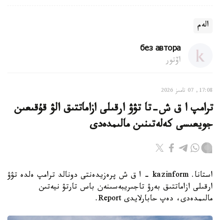
الەم
без автора
اۆتور
17:08, 07 تامىز 2026
ترامپ ا ق ش-تا تۋۋ ارقىلى ازاماتتىق الۋ قۇقىعىن
جويعىسى كەلەتىنىن مالىمدەدى
استانا. kazinform - ا ق ش پرەزيدەنتى دونالد ترامپ ەلدە تۋۋ
ارقىلى ازاماتتىق بەرۋ تاجىريبەسىنەن باس تارتۋ نيەتىن
مالىمدەدى، دەپ حابارلايدى Report.