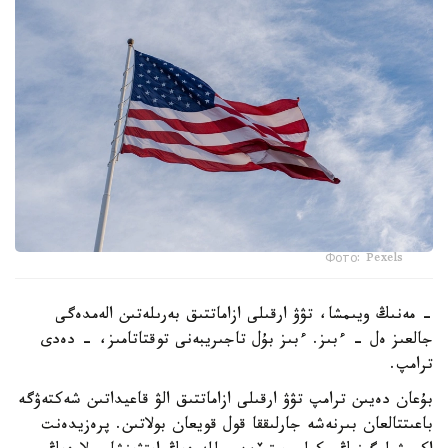
Фото: Pexels
- مەنىڭ ويىمشا، تۋۋ ارقىلى ازاماتتىق بەرىلەتىن الەمدەگى
جالعىز ەل - ءبىز. ءبىز بۇل تاجىريبەنى توقتاتامىز، - دەدى
ترامپ.
بۇعان دەيىن ترامپ تۋۋ ارقىلى ازاماتتىق الۋ قاعيداتىن شەكتەۋگە
باعىتتالعان بىرنەشە جارلىققا قول قويعان بولاتىن. پرەزيدەنت