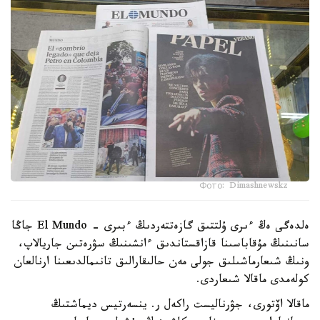
Фото: Dimashnewskz
ەلدەگى ەڭ ءىرى ۇلتتىق گازەتتەردىڭ ءبىرى - El Mundo جاڭا
سانىنىڭ مۇقاباسىنا قازاقستاندىق ءانشىنىڭ سۋرەتىن جاريالاپ،
ونىڭ شىعارماشىلىق جولى مەن حالىقارالىق تانىمالدىعىنا ارنالعان
كولەمدى ماقالا شىعاردى.
ماقالا اۆتورى، جۋرناليست راكەل ر. ينسەرتيس ديماشتىڭ