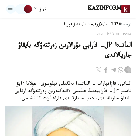
KAZINFORM
ق ز
ترەند:
2026-سايلاۋ
وقيعا
تاعايىنداۋ
اقوردا
15:04, 30 قاڭتار 2020
الماتىدا ءال- فارابي مۇرالارىن زەرتتەۋگە بايقاۋ
جاريالاندى
الماتى. قازاقپارات - الماتىدا بەلگىلى فيلوسوف، عۇلاما ءابۋ
ناسىر ءال- فارابيدىڭ عىلىمي ەڭبەكتەرىن زەرتتەۋگە ارنايى
بايقاۋ جاريالاندى، دەپ حابارلايدى قازاقپارات ءتىلشىسى.