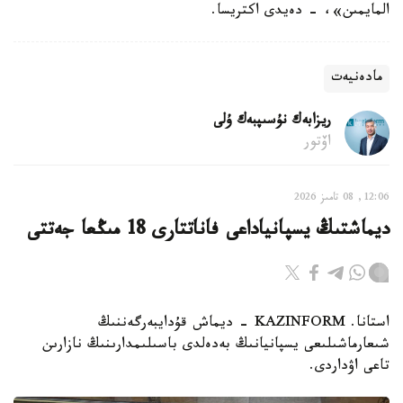
المايمىن»، - دەيدى اكتريسا.
مادەنيەت
ريزابەك نۇسىپبەك ۇلى
اۆتور
12:06, 08 تامىز 2026
ديماشتىڭ يسپانياداعى فاناتتارى 18 مىڭعا جەتتى
استانا. KAZINFORM - ديماش قۇدايبەرگەننىڭ
شىعارماشىلىعى يسپانيانىڭ بەدەلدى باسىلىمدارىنىڭ نازارىن
تاعى اۋداردى.