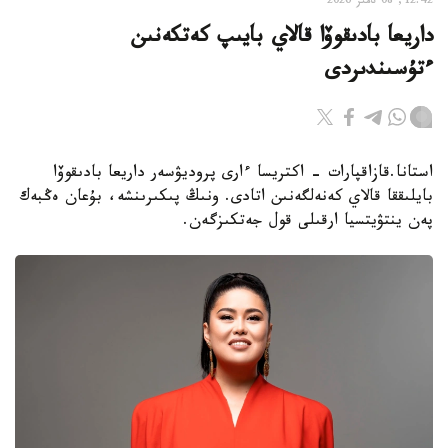
12:42, 08 تامىز 2026
داريعا بادىقوۆا قالاي بايىپ كەتكەنىن
ءتۇسىندىردى
استانا.قازاقپارات - اكتريسا ءارى پروديۋسەر داريعا بادىقوۆا
بايلىققا قالاي كەنەلگەنىن اتادى. ونىڭ پىكىرىنشە، بۇعان ەڭبەك
پەن ينتۋيتسيا ارقىلى قول جەتكىزگەن.