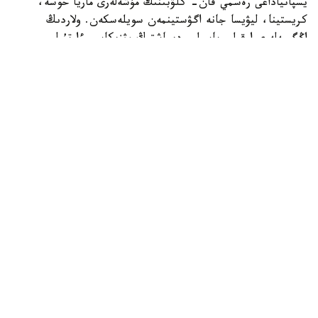
يسپانياداعى رەسمي فان- كلۋبىنىڭ مۇشەلەرى ماريا حوسە،
كريستينا، ليۋيسا جانە اگۋستينمەن سويلەسكەن. ولاردىڭ
اڭگىمەلەرى ارقىلى باسىلىم ديماشتىڭ مۋزىكاسى ءارتۇرلى
جاستاعى جانە ءتۇرلى سالادا جۇمىس ىستەيتىن ادامداردى قالاي
بىرىكتىرگەنىن باياندايدى. جانكۇيەرلەردىڭ ايتۋىنشا، ءانشىنىڭ
شىعارماشىلىعى ولاردى الەمنىڭ ءار تۇكپىرىنە ساياحاتتاۋعا
ىنتالاندىرىپ، قازاقستاننىڭ مادەنيەتىمەن جاقىنىراق تانىسۋىنا
سەبەپ بولعان.
باسىلىم ديماشتىڭ العاشقى شىعارماشىلىق جەتىستىكتەرىنەن
باستاپ، 2017-جىلى قىتايداعى Singer شوۋىنا قاتىسۋى مەن
ودان كەيىنگى حالىقارالىق تانىمالدىعىنا دەيىنگى جولىنا
توقتالعان. El Mundo ءانشىنىڭ ەرەكشە ۆوكالدىق
مۇمكىندىكتەرىن، ءتۇرلى مۋزىكالىق جانرلاردا ەركىن ونەر
كورسەتۋ قابىلەتىن جانە شەتەلدەگى تىڭدارماندارىنىڭ جىل
سايىن ارتىپ كەلە جاتقانىن اتاپ وتكەن.
El Mundo يسپانياداعى Dears قاۋىمداستىعىنا دا ەرەكشە نازار
اۋدارعان. باسىلىمنىڭ مالىمەتىنشە، ديماشتىڭ رەسمي فان-