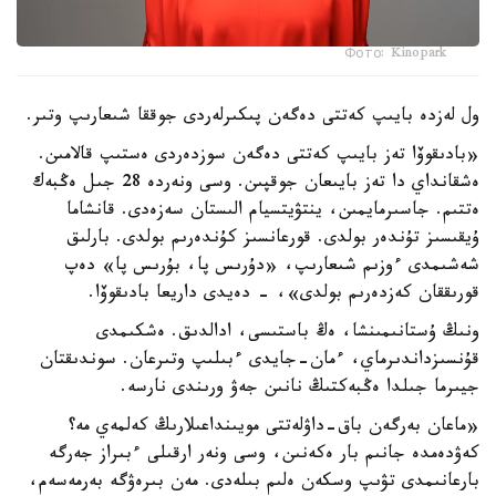
Фото: Kinopark
ول لەزدە بايىپ كەتتى دەگەن پىكىرلەردى جوققا شىعارىپ وتىر.
«بادىقوۆا تەز بايىپ كەتتى دەگەن سوزدەردى ەستىپ قالامىن.
ەشقانداي دا تەز بايىعان جوقپىن. وسى ونەردە 28 جىل ەڭبەك
ەتتىم. جاسىرمايمىن، ينتۋيتسيام الىستان سەزەدى. قانشاما
ۇيقىسىز تۇندەر بولدى. قورعانسىز كۇندەرىم بولدى. بارلىق
شەشىمدى ءوزىم شىعارىپ، «دۇرىس پا، بۇرىس پا» دەپ
قورىققان كەزدەرىم بولدى»، - دەيدى داريعا بادىقوۆا.
ونىڭ ۇستانىمىنشا، ەڭ باستىسى، ادالدىق. ەشكىمدى
قۇنسىزداندىرماي، ءمان-جايدى ءبىلىپ وتىرعان. سوندىقتان
جيىرما جىلدا ەڭبەكتىڭ نانىن جەۋ ورىندى نارسە.
«ماعان بەرگەن باق-داۋلەتتى مويىنداعىلارىڭ كەلمەي مە؟
كەۋدەمدە جانىم بار ەكەنىن، وسى ونەر ارقىلى ءبىراز جەرگە
بارعانىمدى تۋىپ وسكەن ەلىم بىلەدى. مەن بىرەۋگە بەرمەسەم،