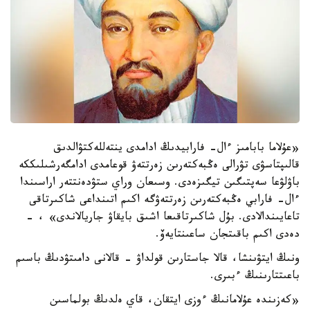
«عۇلاما بابامىز ءال- فارابيدىڭ ادامدى ينتەللەكتۋالدىق
قالىپتاسۋى تۋرالى ەڭبەكتەرىن زەرتتەۋ قوعامدى ادامگەرشىلىككە
باۋلۋعا سەپتىگىن تيگىزەدى. وسىعان وراي ستۋدەنتتەر اراسىندا
ءال- فارابي ەڭبەكتەرىن زەرتتەۋگە اكىم اتىنداعى شاكىرتاقى
تاعايىندالادى. بۇل شاكىرتاقىعا اشىق بايقاۋ جاريالاندى» ، -
دەدى اكىم باقىتجان ساعىنتايەۆ.
ونىڭ ايتۋىنشا، قالا جاستارىن قولداۋ - قالانى دامىتۋدىڭ باسىم
باعىتتارىنىڭ ءبىرى.
«كەزىندە عۇلامانىڭ ءوزى ايتقان، قاي ەلدىڭ بولماسىن