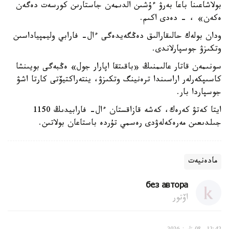
بولاشاعىنا باعا بەرۋ ءۇشىن الدىمەن جاستارىن كورسەت دەگەن
ەكەن» ، - دەدى اكىم.
ودان بولەك حالىقارالىق دەڭگەيدەگى ءال- فارابي وليمپياداسىن
وتكىزۋ جوسپارلاندى.
سونىمەن قاتار عالىمنىڭ «باقىتقا اپارار جول» ەڭبەگى بويىنشا
كاسىپكەرلەر اراسىندا ترەنينگ وتكىزۋ، ينتەراكتيۆتى كارتا اشۋ
جوسپاردا بار.
ايتا كەتۋ كەرەك، كەشە قازاقستان ءال- فارابيدىڭ 1150
جىلدىعىن مەرەكەلەۋدى رەسمي تۇردە باستاعان بولاتىن.
مادەنيەت
без автора
اۆتور