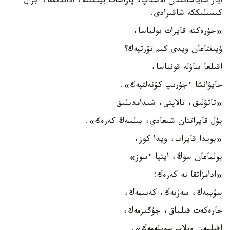
ايار ساياساتىنان الاستاپ، پاراسات بيىگىنە، ادالدىققا، ابزال
كىسىلىككە شاقىرادى.
«جۇرەكتە قايرات بولماسا،
ۇيىقتاعان ويدى كىم تۇرتپەك؟
اقىلعا ساۋلە قونباسا،
حايۋانشا ءجۇرىپ كۇنەلتپەك».
«تاتۋلىق، تالاپتى، شىدامدىلىق
بۇل قايراتتان شىعادى، بىلسەڭ كەرەك».
«بويدا قايرات، ويدا كوز،
بولماعان سوڭ، ايتپا ءسوز»
«ادامزاتقا نە كەرەك:
سۇيمەك، سەزبەك، كەيىمەك،
حارەكەت قىلماق، جۇگىرمەك،
اقىلمەن ويلاپ سويلەمەك».