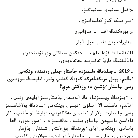
«اقىل سەنبەي سەنبەڭىز،
ءبىر ىسكە كەز كەلسەڭىز».
«جۇرەكتىڭ اقىل - ساۋاتى»
«قايرات پەن اقىل جول تابار
قاشقانعا دا قۋعانعا»، - دەگەن سياقتى وي تۇيىندەرى
دانالىقتىڭ داريا تەڭىزىنە جەتەلەيدى.
-2019 -جىلدىڭ ەلىمىزدە جاستار جىلى رەتىندە وتكەنى
ءمالىم. بيىل ەرىكتىلەرگە كەزەك كەلىپ وتىر. ابايدىڭ سوزدەرى
وسى جاستار ءۇشىن دە وزەكتى عوي؟
- ءبىزدىڭ ويىمىزشا، ەڭ الدىمەن جاستارىمىز ابايدى وقىپ،
ءتالىم، تاعىلىم الا ءبىلۋى ءتيىس. ويتكەنى ءبىزدىڭ بولاشاعىمىز
وسى جاستاردا. ولار ار ءىلىمىن مەڭگەرىپ، ابايشا تولعانىپ، ءار
قادامىن بايىپپەن جاساي بىلسە، حالقىمىز دا، ءسوز جوق، العا
باسادى. ويتكەنى اباي ءوزىنىڭ جۇرەكتەن شىققان جاۋھار
سوزدەرىن، جان سىرىن جاستارعا ارنايدى. سولاردان ءۇمىت