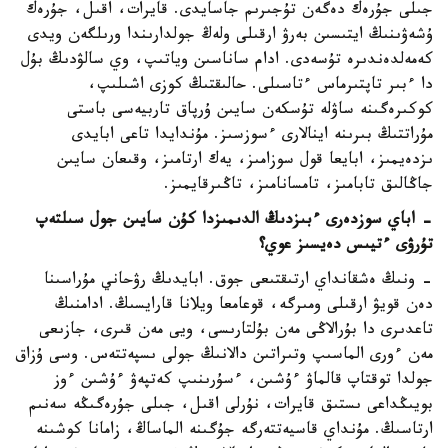
جىلى جۇرەك دەگەن تۇجىرىم جاسايدى. قايرات، اقىل، جۇرەك
ۇشەۋىنىڭ ايتىسىن بەرۋ ارقىلى ولەڭ جولدارىندا ورىلگەن ويدى
كەمەلدەندىرە تۇسەدى. ادام ساناسىن وياتىپ، وي سالۋدىڭ بۇل
دا ءبىر تاپتىرماس ءتاسىلى. حالىقتىڭ كوزى اشىلىپ،
كوكىرەگىنە ساۋلە تۇسكەن سايىن ۇرپاق تاربيەسى باستى
مۇراتتىڭ بىرىنە اينالارى ءسوزسىز. مۇندايدا تاعى ابايدى
ىزدەيمىز، ابايعا قول سوزامىز، يەك ارتامىز، وقىعان سايىن
جاڭالىق تابامىز، تامسانامىز، تاڭىرقايمىز.
- اباي سوزدەرى ءبىزدىڭ الدىمىزدا كۇن سايىن جول سىلتەپ
تۇرۋى ءتيىس دەيسىز عوي؟
- ونىڭ ەشقانداي ارتىقتىعى جوق. ابايدىڭ رۋحاني مۇراسىنا
دەن قويۋ ارقىلى ومىرگە، قوعامعا ويلانا قارايسىڭ. ادامنىڭ
تاعدىرى دا بۇرالاڭى مەن بۇلتارىسى، ويى مەن قىرى، جازىعى
مەن ءورى الماسىپ وتىراتىن دالانىڭ جولى ىسپەتتەس. وسى ۇزاق
جولدا توقتاپ قالماۋ ءۇشىن، ءسۇرىنىپ كەتپەۋ ءۇشىن ءوز
بويىڭداعى ىستىق قايرات، نۇرلى اقىل، جىلى جۇرەگىڭە سەنىم
ارتاسىڭ. مۇنداي قاسيەتتەرگە جۇگىنە الماساڭ، زامانا كوشىنە