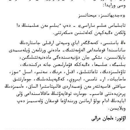
وسى ورايدا:
«ەجديھاتسىز، ميحناتسىز
تابىلماس عىلىم ساراسى» - دەپ ءبىلىم مەن عىلىمنىڭ دا
ۇلكەن ەڭبەكپەن كەلەتىنىن ەسكەرتتى.
ەڭ باستىسى، كەمەڭگەر اباي وسيەتى ارقىلى جاستاردىڭ
ساناسىندا قوعامداعى الەۋمەتتىك- مادەني ورتامەن ۇيلەسىمدى
بايلانىسىن، ىشكى جان دۇنيەسىندەگى مادەنيەتتىلىگىن،
بىلىمگە، عىلىمعا، ەڭبەككە قۇمارلىعىن جانە ەركىندىك،
تاۋەلسىزدىك، تاعاتتىلىق، اقىل، ەرىك، سەنىم، اسىل ءسوز،
ماحاببات، ار- نامىس، ابىروي، كەڭپەيىلدىلىك، جومارتتىق
سياقتى قاسيەتتەر مەن ۇعىمداردى قالىپتاستىرا الساق، ەلىمىزدىڭ
پرەزيدەنتى قاسىم- جومارت توقايەۆتىڭ ماقالاسىنداعى ۇلى
ابايدىڭ ادام بولۋ ارمانىن ورىنداۋعا قوسقان ۇلەسىمىز دەپ
ويلايمىن.
اۆتور: ەلجان ەرالى