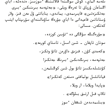
ىلەسە الماي، كوش سوڭىندا قالاتىنىڭ ءسوزسىز. ەندەشە، اباي
اڭساعان ۇرپاق تا تەرەڭ ويلى، «جەتپەسە بىرىنىكىن ءبىرى
جەتكىزەتىن» قايىرىمدى، يماندى، يناباتتى ۇل مەن قىز. ولار
ۇستاناتىن قاعيدانى دا اباي جۇرەك ساۋمالىنداي سۇرىپتاپ ايتىپ
كەتكەن. مىسالى:
«جۇرەگىڭە سۇڭگى دە ءتۇبىن كوزدە،
سونان تاپقان - شىن اسىل، تاستاي كورمە».
«كەمدى كۇن، قىزىق داۋرەن تاتۋ وتكىز،
جەتپەسە، بىرىڭدىكىن ءبىرىڭ جەتكىز!
كۇنشىلدىكسىز تاتۋ بول شىن كوڭىلمەن،
قياناتشىل بولماقتى ەستەن كەتكىز!»
«پايدا ويلاما، ار ويلا،
تالاپ قىل ارتىق بىلۋگە» .
«بىلىمدىدەن شىققان ءسوز