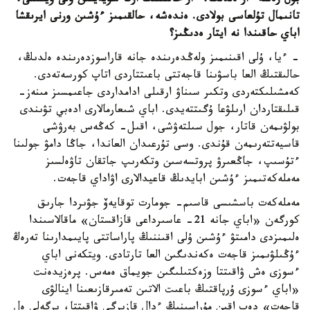
بۇل رەتتە ءار ەلدىڭ، ءار حالىقتىڭ ارقا سۇيەيتىن ۇلى ويشىلى،
تانىمال تۇلعاسى بولادى. ەندەشە، حالقىمىز ءۇشىن ورنى ايرىقشا
اباي حاقىندا نە ايتار ەدىڭىز؟
- ءيا، ۇلى اقىنىمىز ولەڭدەرىندە جانە قاراسوزدەرىندە ەلدىڭ،
حالىقتىڭ العا باسۋىنا قاجەتتى باعىتتاردى اتاپ كورسەتەدى.
كەمشىلىكتەردى وتكىر سىناۋ ارقىلى ادامداردى جاعىمسىز مىنەز-
قىلىقتاردان ارىلۋعا ۇگىتتەيدى. اباي شىعارمالارى ادەبي تۋىندى
بولۋىمەن قاتار، جول سىلتەۋشى، اقىل- كەڭەس بەرۋشى
قاسيەتتەرىمەن قۇندى. وسى تۇرعىدان العاندا، جاڭا دامۋ جولىنا
ءتۇسىپ، جاڭعىرۋ پروتسەسىن وتكەرىپ جاتقان تاۋەلسىز
مەملەكەتىمىز ءۇشىن ابايدىڭ قاعيدالارى اۋاداي قاجەت.
مەملەكەت باسشىسى قاسىم- جومارت توقايەۆ جۋىردا جارىق
كورگەن «اباي جانە 21- عاسىرداعى قازاقستان» ماقالاسىندا
ەلىمىزدى دامىتۋ ءۇشىن ۇلى اقىننىڭ پاراساتتى پايىمدارىنا تەرەڭ
ءۇڭىلۋىمىز قاجەت ەكەندىگىن العا تارتادى. ويتكەنى اباي
ءسوزى ەش ۋاقىتتا وزەكتىلىگىن جويماق ەمەس. پرەزيدەنت
«اباي ءسوزى ۇرپاقتىڭ باعىت الاتىن تەمىرقازىعىنا اينالۋى
قاجەت» دەپ اقىن مۇراسىنىڭ ءدال قازىرگى ۋاقىتتا، ىرگەلى ەل