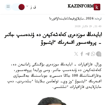
KAZINFORM
ق ز
ترەند:
2026-سايلاۋ
وقيعا
تاعايىنداۋ
اقوردا
21:40, 29 قاڭتار 2020
ابايدىڭ سوزدەرى كەلەشەكپەن دە ۇندەسىپ جاتىر
- پروفەسسور اقسەرىك ءايتىموۆ
ورال. قازاقپارات - ابايدىڭ سوزدەرى بۇگىنگى زامانمەن دە،
كەلەشەكپەن دە ۇندەسىپ جاتىر. وسى ورايدا پروفەسسور،
«قازاقستاننىڭ 100 جاڭا ەسىمى» جوباسىنىڭ جەڭىمپازى
اقسەرىك ءايتىموۆ ءوز وي- تولعامىن بىلايشا ءبىلدىردى، دەپ
حابارلايدى قازاقپارات ءتىلشىسى.