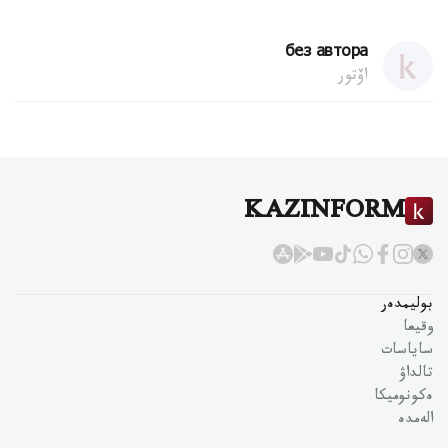
без автора
اۆتور
KAZINFORM
بوليمدەر
وقيعا
ساياسات
تالداۋ
ەكونوميكا
الەمدە