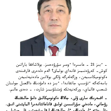
- ءبىز 21 - عاسىردا ءومىر سۇرۋدەمىز. بولاشاققا باراتىن
كوش- كەرۋەنىمىز قانداي بولماق؟ الەم ەلدەرى قارقىندى
ەكونوميكاسىمەن، وزگەلەرگە ۇلگى بولاتىن مادەنيەتىمەن
باسەكەگە ءتۇسىپ جاتقاندا، ءبىز دە دامۋدىڭ داڭعىل جولىنان
شىعىپ قالماي، وركەنيەتكە ۇمتىلۋىمىز شارت، - دەدى عالىم.
- اقسەرىك سارى ۇلى، جالاڭ ەكونوميكالىق دامۋ حالىقتىڭ
رۋحاني، مادەني سۇرانىسىن تولىق قاناعاتتاندىرا المايتىنى انىق.