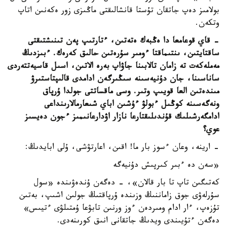
بولامىز دەپ جاتقان تۇستا قانشالىقتى ماڭىزى زور ەكەنىن اتاپ
وتكەن.
- قاي قوعامعا دا ەڭبەك ەتەتىن، ءتارتىپ پەن تىنىشتىقتى
ساقتايتىن، ىنتىماقتا ءومىر سۇرەتىن حالىق كەرەك. ءبىزدىڭ
مەملەكەت تە زامان تالابىنا جاۋاپ بەرە الاتىن، اسىل قاسيەتتەردى
ساناسىنا، جان دۇنيەسىنە سىڭىرگەن ادامدى قالىپتاستىرۋ
مىندەتىن العا قويىپ وتىر. وسى ماقساتتى جولدا ۇرپاق
ونەگەسىنە كوڭىل ءبولۋ ءۇشىن اباي شىعارمالارىنداعى
ادامگەرشىلىك قۇندىلىقتارعا نازار اۋدارعانىمىز ءجون دەيسىز
عوي؟
- ارينە، وعان ءسوز بار ما! اقىن، اعارتۋشى، ۇلى ابايدىڭ:
«سەن دە ءبىر كىرپىش دۇنيەگە
كەتىگىن تاپ تا بار قالان»، - دەگەن ۇندەۋىندە «سول
سۇرلەۋى جوق زاماننىڭ وزىندە ۇرپاقتىڭ جولىن اشىپ، بەتىن
تۇزەپ، ءار ادام ومىردەن ءوز ورنىن تابۋعا ۇمتىلۋى ءتيىس»
دەگەن ءتۇيىندى ويدىڭ جاتقانى انىق كورىنەدى.