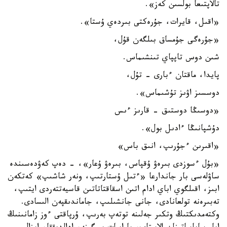
تالاپتىعا بولسىن كەز».
«اقىل، قايرات، جۇرەكتى بىردەي ۇستا».
«جۇرەگى جۇمساق بىلگەن قۇل،
شىن دوس تاپپاي تىنشىماس.
پايدا، ماقتان ءبارى - تۇل،
دوسسىز اۋىز تۇشىماس».
«دوسىڭا دوستىق - قارىز ءىس
دۇشپانىڭا ءادىل بول».
«اقىرىن ءجۇرىپ، انىق باس»
«بۇل ءسوزدى بىرەۋ ۇقپاس، بىرەۋ ۇعار»، - دەپ كەۋدەسىندە
ساۋلەسى بار جاندارعا «ءتىل ۇستارتىپ، ونەر شاشىپ» كەتكەن
ابىز، اقىلگوي اباي ادام اتىن اسقاقتاتاتىن قاسيەتتەردى ايتىپ،
تەبىرەنە تولعانادى، جانى جانشىلىپ، جاماندىقپەن الىسادى.
وكتەمدىكتىڭ وتكىر جەلىنە توتەپ بەرىپ، ۇرپاقتى ءوز زامانىنىڭ