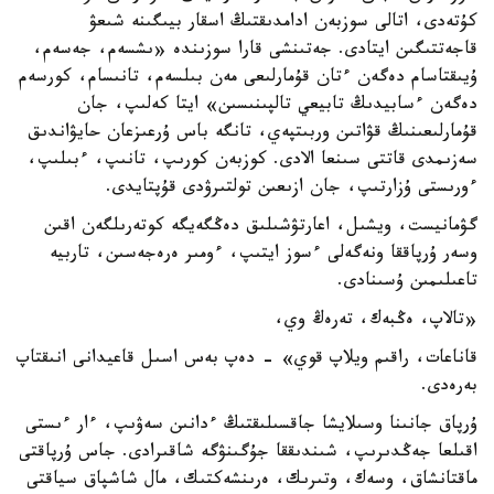
كۇتەدى، اتالى سوزبەن ادامدىقتىڭ اسقار بيىگىنە شىعۋ
قاجەتتىگىن ايتادى. جەتىنشى قارا سوزىندە «ىشسەم، جەسەم،
ۇيىقتاسام دەگەن ءتان قۇمارلىعى مەن بىلسەم، تانىسام، كورسەم
دەگەن ءسابيدىڭ تابيعي تالپىنىسىن» ايتا كەلىپ، جان
قۇمارلىعىنىڭ قۋاتىن وربىتپەي، تانگە باس ۇرعىزعان حايۋاندىق
سەزىمدى قاتتى سىنعا الادى. كوزبەن كورىپ، تانىپ، ءبىلىپ،
ءورىستى ۇزارتىپ، جان ازىعىن تولتىرۋدى قۇپتايدى.
گۋمانيست، ويشىل، اعارتۋشىلىق دەڭگەيگە كوتەرىلگەن اقىن
وسەر ۇرپاققا ونەگەلى ءسوز ايتىپ، ءومىر ەرەجەسىن، تاربيە
تاعىلىمىن ۇسىنادى.
«تالاپ، ەڭبەك، تەرەڭ وي،
قاناعات، راقىم ويلاپ قوي» - دەپ بەس اسىل قاعيدانى انىقتاپ
بەرەدى.
ۇرپاق جانىنا وسىلايشا جاقسىلىقتىڭ ءدانىن سەۋىپ، ءار ءىستى
اقىلعا جەڭدىرىپ، شىندىققا جۇگىنۋگە شاقىرادى. جاس ۇرپاقتى
ماقتانشاق، وسەك، وتىرىك، ەرىنشەكتىك، مال شاشپاق سياقتى