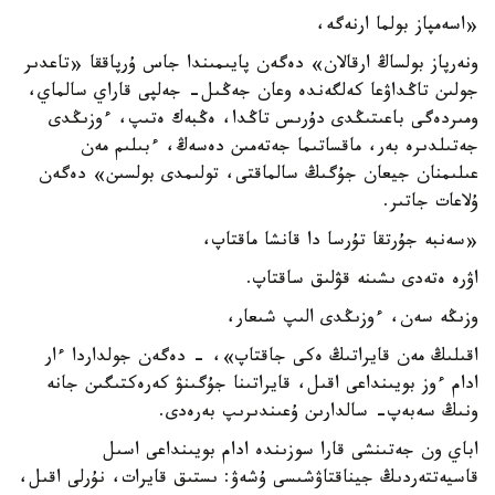
«اسەمپاز بولما ارنەگە،
ونەرپاز بولساڭ ارقالان» دەگەن پايىمىندا جاس ۇرپاققا «تاعدىر
جولىن تاڭداۋعا كەلگەندە وعان جەڭىل- جەلپى قاراي سالماي،
ومىردەگى باعىتىڭدى دۇرىس تاڭدا، ەڭبەك ەتىپ، ءوزىڭدى
جەتىلدىرە بەر، ماقساتىما جەتەمىن دەسەڭ، ءبىلىم مەن
عىلىمنان جيعان جۇگىڭ سالماقتى، تولىمدى بولسىن» دەگەن
ۇلاعات جاتىر.
«سەنبە جۇرتقا تۇرسا دا قانشا ماقتاپ،
اۋرە ەتەدى ىشىنە قۋلىق ساقتاپ.
وزىڭە سەن، ءوزىڭدى الىپ شىعار،
اقىلىڭ مەن قايراتىڭ ەكى جاقتاپ»، - دەگەن جولداردا ءار
ادام ءوز بويىنداعى اقىل، قايراتىنا جۇگىنۋ كەرەكتىگىن جانە
ونىڭ سەبەپ- سالدارىن ۇعىندىرىپ بەرەدى.
اباي ون جەتىنشى قارا سوزىندە ادام بويىنداعى اسىل
قاسيەتتەردىڭ جيناقتاۋشىسى ۇشەۋ: ىستىق قايرات، نۇرلى اقىل،