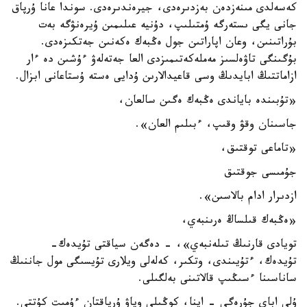
كەسەلدى مىنەزدەن بەزدىرەدى، جيرەندىرەدى. سوندا عانا ۇرپاق
جانى يگى ىستەرگە ۇمتىلىپ، دۇنيە عىلىمىن ۇيرەنۋگە بەت
بۇراتىنىن، وعان اپاراتىن جول ەڭبەك ەكەنىن جەتكىزەدى.
بۇگىنگى تاۋەلسىز مەملەكەتىمىزدى العا جەتەلەۋ ءۇشىن دە ءار
ازاماتتىڭ ابايدىڭ وسى قاعيدالارىن ۇدايى ەستە ۇستاعانى ابزال.
«تۇبىندە باياندى ەڭبەك ەگىن سالعان،
جاسىنان وقۋ وقىپ، ءبىلىم العان».
«تاماعى توقتىق،
جۇمىسى جوقتىق
ازدىرار ادام بالاسىن».
«ەڭبەك قىلساڭ ەرىنبەي،
تويادى قارنىڭ تىلەنبەي»، - دەگەن سياقتى تۇيدەك-
تۇيدەك، ءتۇيىندى، وتكىر، كەلەلى ويلارى تۇيسىگى مول جاننىڭ
ساناسىنا ءسىڭىپ قالاتىنى بەلگىلى.
ۇلى اباي جۇرەگى - اينا، كوڭىلى وياۋ ۇرپاقتان ءۇمىت كۇتتى.