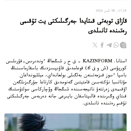
17:24, 08 تامىز 2026
قازاق توبەتى قىتايدا جەرگىلىكتى يت تۇقىمى
رەتىندە تانىلدى
استانا. KAZINFORM – ق ح ر شىڭجاڭ ءوندىرىس-قۇرىلىس
كورپۋسى (ش و ق ك) قوعامدىق قاۋىپسىزدىك باسقارماسىنىڭ
باسپا ءسوز قىزمەتىنەن بەلگىلى بولعانداي، ميلليونداعان
مۋتاتسيا نۇكتەسىن قامتيتىن گەنومدىق كارتاعا جۇرگىزىلگەن
اۋقىمدى زەرتتەۋ ناتيجەسىندە شىڭجاڭ وۆچاركاسى سولتۇستىك
قىتاي وڭىرىندە قالىپتاسقان بايىرعى جانە دەربەس جەرگىلىكتى
تۇقىم رەتىندە تانىلدى.