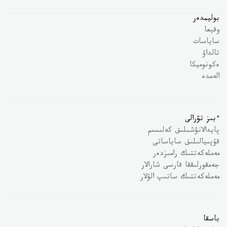
بوليمدەر
وقيعا
ساياسات
تالداۋ
ەكونوميكا
الەمدە
ءبىز تۋرالى
پايدالانۋشىلىق كەلىسىم
قۇپىيالىلىق ساياساتى
مەملەكەتتىك رامىزدەر
جەمقورلىققا قارسى شارالار
مەملەكەتتىك ساتىپ الۋلار
باسقا