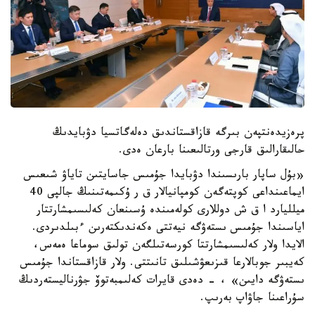
پرەزيدەنتپەن بىرگە قازاقستاندىق دەلەگاتسيا دۋبايدىڭ
حالىقارالىق قارجى ورتالىعىنا بارعان ەدى.
«بۇل ساپار بارىسىندا دۋبايدا جۇمىس جاسايتىن تاياۋ شىعىس
ايماعىنداعى كوپتەگەن كومپانيالار ق ر ۇكىمەتىنىڭ جالپى 40
ميلليارد ا ق ش دوللارى كولەمىندە ۇسىنعان كەلىسىمشارتتار
اياسىندا جۇمىس ىستەۋگە نيەتتى ەكەندىكتەرىن ءبىلدىردى.
الايدا ولار كەلىسىمشارتتا كورسەتىلگەن تولىق سوماعا ەمەس،
كەيبىر جوبالارعا قىزىعۋشىلىق تانىتتى. ولار قازاقستاندا جۇمىس
ىستەۋگە دايىن» ، - دەدى قايرات كەلىمبەتوۆ جۋرناليستەردىڭ
سۇراعىنا جاۋاپ بەرىپ.