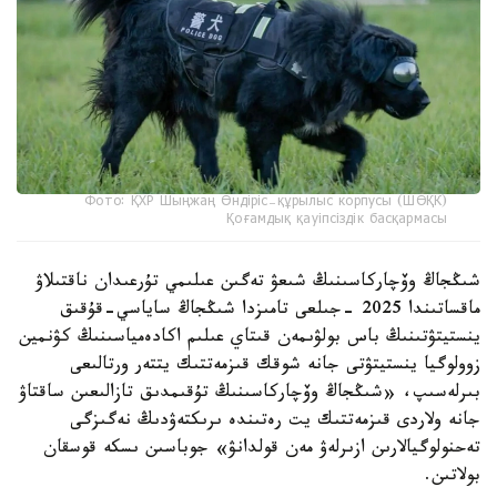
Фото: ҚХР Шыңжаң Өндіріс-құрылыс корпусы (ШӨҚК)
Қоғамдық қауіпсіздік басқармасы
شىڭجاڭ وۆچاركاسىنىڭ شىعۋ تەگىن عىلىمي تۇرعىدان ناقتىلاۋ
ماقساتىندا 2025 -جىلعى تامىزدا شىڭجاڭ ساياسي-قۇقىق
ينستيتۋتىنىڭ باس بولۋىمەن قىتاي عىلىم اكادەمياسىنىڭ كۋنمين
زوولوگيا ينستيتۋتى جانە شوقك قىزمەتتىك يتتەر ورتالىعى
بىرلەسىپ، «شىڭجاڭ وۆچاركاسىنىڭ تۇقىمدىق تازالىعىن ساقتاۋ
جانە ولاردى قىزمەتتىك يت رەتىندە ىرىكتەۋدىڭ نەگىزگى
تەحنولوگيالارىن ازىرلەۋ مەن قولدانۋ» جوباسىن ىسكە قوسقان
بولاتىن.