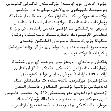
جۋىردا اتالعان جوبا اياسىندا جۇرگىزىلگەن نەگىزگى گەنومدىق
زەرتتەۋدىڭ ناتيجەلەرى جاريالاندى. ميلليونداعان مۋتاتسيا
نۇكتەسىنە جۇرگىزىلگەن تالداۋلار نەگىزىندە عالىمدار شىڭجاڭ
وۆچاركاسىنىڭ قىتايدىڭ سولتۇستىك ايماعىندا قالىپتاسقان
بايىرعى جەرگىلىكتى يت تۇقىمى ەكەنىن راستادى. ش و ق ك
قوعامدىق قاۋىپسىزدىك باسقارماسىنىڭ مالىمەتىنشە، زەرتتەۋ
شىڭجاڭ وۆچاركاسىنىڭ «سىرتتان اكەلىنگەن تۇقىمدى
جەتىلدىرۋ ناتيجەسىندە پايدا بولعانى» تۋرالى ۇزاققا سوزىلعان
پىكىرتالاسقا نۇكتە قويىلدى.
بەلگىلى بولعانداي، زەرتتەۋ توبى بىرنەشە اي بويى شىڭجاڭ
وۆچاركاسىنىڭ بۇكىل ولكەدەگى نەگىزگى تارالۋ ايماقتارىن
ارالاپ، 109 داراباسقا جوعارى ساپالى تولىق گەنومدىق
سەكۆەنيرلەۋ جۇرگىزدى. ناتيجەسىندە 25 ميلليوننان استام
گەنەتيكالىق مۋتاتسيا نۇكتەسى انىقتالدى. عالىمدار الىنعان
اۋقىمدى دەرەكتەردى جەر بەتىندەگى 260 يت تۇقىمىن قامتيتىن
ءىرى دەرەكقورمەن سالىستىرىپ، شىڭجاڭ وۆچاركاسىنىڭ
جوعارى دالدىكتەگى «گەنومدىق سايكەستەندىرۋ كارتاسىن»