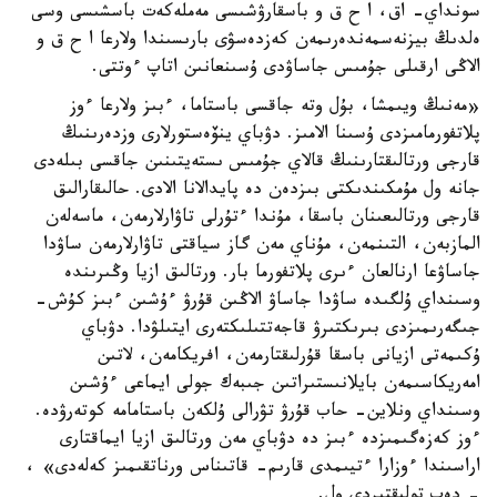
سونداي- اق، ا ح ق و باسقارۋشىسى مەملەكەت باسشىسى وسى
ەلدىڭ بيزنەسمەندەرىمەن كەزدەسۋى بارىسىندا ولارعا ا ح ق و
الاڭى ارقىلى جۇمىس جاساۋدى ۇسىنعانىن اتاپ ءوتتى.
«مەنىڭ ويىمشا، بۇل وتە جاقسى باستاما، ءبىز ولارعا ءوز
پلاتفورمامىزدى ۇسىنا الامىز. دۋباي ينۆەستورلارى وزدەرىنىڭ
قارجى ورتالىقتارىنىڭ قالاي جۇمىس ىستەيتىنىن جاقسى بىلەدى
جانە ول مۇمكىندىكتى بىزدەن دە پايدالانا الادى. حالىقارالىق
قارجى ورتالىعىنان باسقا، مۇندا ءتۇرلى تاۋارلارمەن، ماسەلەن
المازبەن، التىنمەن، مۇناي مەن گاز سياقتى تاۋارلارمەن ساۋدا
جاساۋعا ارنالعان ءىرى پلاتفورما بار. ورتالىق ازيا وڭىرىندە
وسىنداي ۇلگىدە ساۋدا جاساۋ الاڭىن قۇرۋ ءۇشىن ءبىز كۇش-
جىگەرىمىزدى بىرىكتىرۋ قاجەتتىلىكتەرى ايتىلۋدا. دۋباي
ۇكىمەتى ازيانى باسقا قۇرلىقتارمەن، افريكامەن، لاتىن
امەريكاسىمەن بايلانىستىراتىن جىبەك جولى ايماعى ءۇشىن
وسىنداي ونلاين- حاب قۇرۋ تۋرالى ۇلكەن باستامامە كوتەرۋدە.
ءوز كەزەگىمىزدە ءبىز دە دۋباي مەن ورتالىق ازيا ايماقتارى
اراسىندا ءوزارا ءتيىمدى قارىم- قاتىناس ورناتقىمىز كەلەدى» ،
- دەپ تولىقتىردى ول.