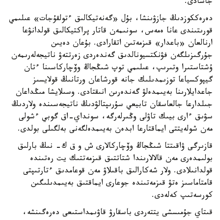
جاسادى.
دەرەككوزدىڭ جازۋىنشا، بۇل «گەنەتيكالىق ءتولقۇجات» عىلىمي
قورىتىندى عانا ەمەس، سونىمەن قاتار پراكتيكالىق قولدانۋعا
ارنالعان «باعدار» قىزمەتىن اتقارادى. بۇعان دەيىن
جۇرگىزىلگەن فۋنكتسيونالدىق گەندەردى زەرتتەۋ ناتيجەلەرىمەن
ۇشتاستىرا وتىرىپ، عىلىمي توپ شىڭجاڭ وۆچاركاسىنا ءتان
گيپوكسياعا توزىمدىلىك جانە قورشاعان ورتانىڭ قولايسىز
جاعدايلارىنا بەيىمدەلۋ گەندەرىن انىقتادى. وسىلايشا مىڭداعان
جىلدارعا جالعاسقان تابيعي سۇرىپتالۋدىڭ ناتيجەسىندە ولاردىڭ
سۋىق ءارى بيىك تاۋلى وڭىرلەرگە، سونداي-اق گوبي ءشولى
مەن شولەيتتى ايماقتارعا ابدەن بەيىمدەلگەنى بەلگىلى بولدى.
قازىرگى ۋاقىتتا شىڭجاڭ وۆچاركالارى ش و ق ك- نىڭ بارلىق
بولىمدەرى مەن قالالارىندا شتاتتىق قىزمەتتىك يت رەتىندە
قولدانىلادى. ولار شەكارالىق باقىلاۋ مەن قوعامدىق ءتارتىپتى
قامتاماسىز ەتۋ قىزمەتىندە جوعارى ايماقتىق بەيىمدىلىگىن
كورسەتىپ كەلەدى.
قىتاي جۇمىسشى يتتەردى باسقارۋ قاۋىمداستىعى دەرەگىنشە،