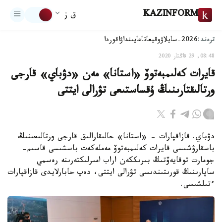
KAZINFORM
ق ز
ترەند:
2026-سايلاۋ
وقيعا
تاعايىنداۋ
اقوردا
08:48, 29 قاڭتار 2020
قايرات كەلىمبەتوۆ «استانا» مەن «دۋباي» قارجى
ورتالىقتارىنىڭ ۇقساستىعى تۋرالى ايتتى
دۋباي. قازاقپارات - «استانا» حالىقارالىق قارجى ورتالىعىنىڭ
باسقارۋشىسى قايرات كەلىمبەتوۆ مەملەكەت باسشىسى قاسىم-
جومارت توقايەۆتىڭ بىرىككەن اراب امىرلىكتەرىنە رەسمي
ساپارىنىڭ قورىتىندىسى تۋرالى ايتتى، دەپ حابارلايدى قازاقپارات
ءتىلشىسى.