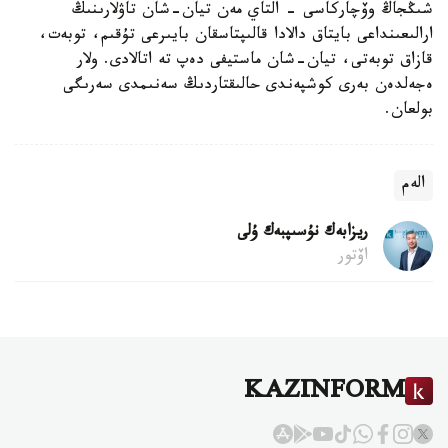
شىڭجاڭ وۆچاركاسى - التاي مەن تيان-شان تاۋلارىنىڭ
ارالىعىنداعى بايتاق دالادا قالىپتاسقان بايىرعى تۇقىم، توبەت،
قازاق توبەتى، تيان-شان ماستيفى دەپ تە اتالادى. ولار
ەجەلدەن بەرى كوشپەندى حالىقتاردىڭ سەنىمدى سەرىگى
بولعان.
الەم
ريزابەك نۇسىپبەك ۇلى
اۆتور
KAZINFORM