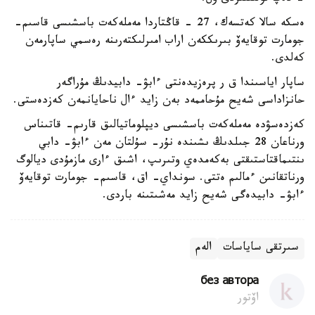
ەسكە سالا كەتسەك، 27 - قاڭتاردا مەملەكەت باسشىسى قاسىم-
جومارت توقايەۆ بىرىككەن اراب امىرلىكتەرىنە رەسمي ساپارمەن
كەلدى.
ساپار اياسىندا ق ر پرەزيدەنتى ءابۋ- دابيدىڭ مۇراگەر
حانزاداسى شەيح مۇحاممەد بەن زايد ءال ناحايانمەن كەزدەستى.
كەزدەسۋدە مەملەكەت باسشىسى ديپلوماتيالىق قارىم- قاتىناس
ورناعان 28 جىلدىڭ ىشىندە نۇر- سۇلتان مەن ءابۋ- دابي
ىنتىماقتاستىقتى بەكەمدەي وتىرىپ، اشىق ءارى مازمۇدى ديالوگ
ورناتقانىن ءمالىم ەتتى. سونداي- اق، قاسىم- جومارت توقايەۆ
ءابۋ- دابيدەگى شەيح زايد مەشىتىنە باردى.
سىرتقى ساياسات
الەم
без автора
اۆتور